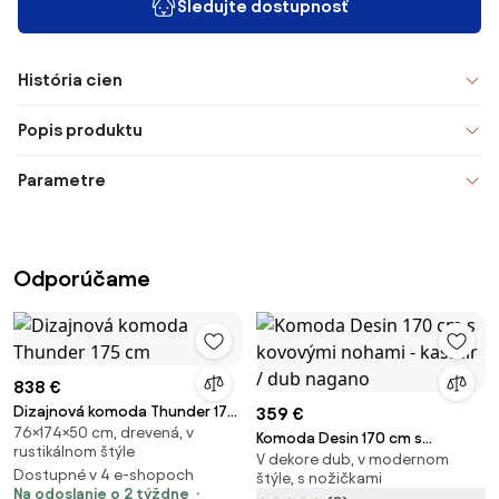
Sledujte dostupnosť
História cien
Popis produktu
Parametre
Odporúčame
838 €
Dizajnová komoda Thunder 175
359 €
76×174×50 cm, drevená, v
cm
Komoda Desin 170 cm s
rustikálnom štýle
V dekore dub, v modernom
kovovými nohami - kašmír / dub
Dostupné v 4 e-shopoch
štýle, s nožičkami
nagano
Na odoslanie o 2 týždne