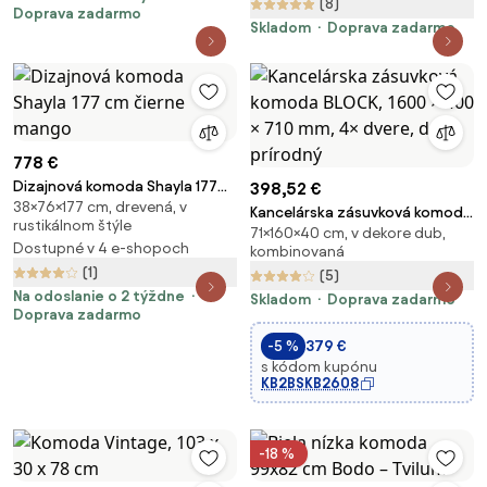
(8)
Doprava zadarmo
Skladom
Doprava zadarmo
778 €
Dizajnová komoda Shayla 177
398,52 €
38×76×177 cm, drevená, v
cm čierne mango
Kancelárska zásuvková komoda
rustikálnom štýle
71×160×40 cm, v dekore dub,
BLOCK, 1600 × 400 × 710 mm, 4×
Dostupné v 4 e-shopoch
kombinovaná
dvere, dub prírodný
(1)
(5)
Na odoslanie o 2 týždne
Skladom
Doprava zadarmo
Doprava zadarmo
-5 %
379 €
s kódom kupónu
KB2BSKB2608
-18 %