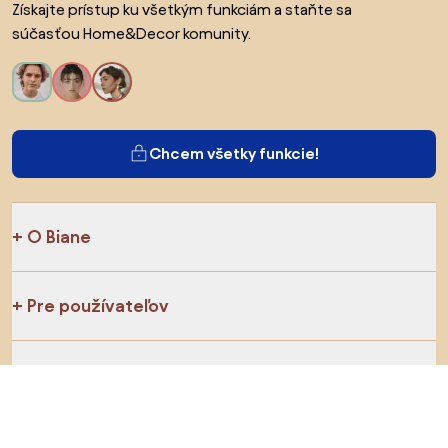
Získajte prístup ku všetkým funkciám a staňte sa
súčasťou Home&Decor komunity.
Chcem všetky funkcie!
O Biane
Pre používateľov
Pre obchody
Určite preskúmajte