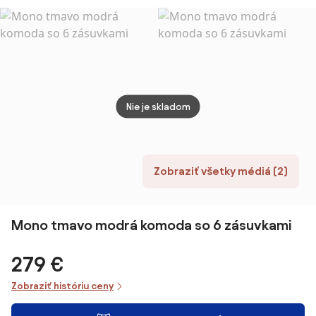
tmavo zelená
zásuvkami, 3
dverami,
nastaviteľnou
policou, z
drevotriesky,
117 x 36 x 74 cm
Čierna | Aosom
Nie je skladom
Zobraziť všetky médiá (2)
Mono tmavo modrá komoda so 6 zásuvkami
279 €
Zobraziť históriu ceny