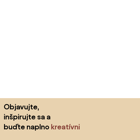
Preskočiť pätu, prejsť na začiatok stránky
Objavujte,
inšpirujte sa a
buďte naplno
kreatívni