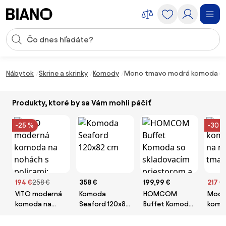
Preskočiť navigáciu, prejsť na obsah
Vstup pre vyhľadávanie
Preskočiť obsah, prejsť na pätu
Nábytok
Skrine a skrinky
Komody
Mono tmavo modrá komoda so
Produkty, ktoré by sa Vám mohli páčiť
-25 %
-30 
194 €
258 €
358 €
199,99 €
217 €
VITO moderná
Komoda
HOMCOM
Mode
komoda na
Seaford 120x82
Buffet Komoda
komo
nohách s
cm
so skladovacím
na no
policami:
priestorom a 2
tmav