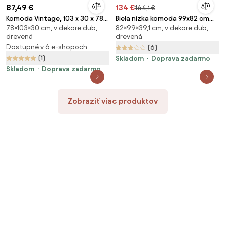
87,49 €
134 €
164,1 €
Komoda Vintage, 103 x 30 x 78
Biela nízka komoda 99x82 cm
78×103×30 cm, v dekore dub,
82×99×39,1 cm, v dekore dub,
cm
Bodo – Tvilum
drevená
drevená
Dostupné v 6 e-shopoch
(6)
(1)
Skladom
Doprava zadarmo
Skladom
Doprava zadarmo
Zobraziť viac produktov