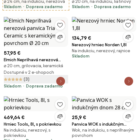
⌀ 24 cm, na indukciu, nerezová
⌀ 20 cm, na indukciu, liatinový
panvica Tria Plus Ø 24 cm
hrniec Vital Ø 20 cm (2,5L) -
Skladom
Doprava zadarmo
Skladom
Doprava zadarmo
tmavosivý
134,79 €
Nerezový hrniec Norden 1,8l
Na indukciu, nerezový, rajnice
57,95 €
Skladom
Elmich Nepriľnavá nerezová
⌀ 20 cm, grilovacia, keramická
panvica Tria Ceramic s
keramickým povrchom Ø 20 cm
Dostupné v 2 e-shopoch
(3)
Skladom
Doprava zadarmo
469,64 €
25,9 €
Hrniec Tools, 8l, s pokrievkou
Panvica WOK s indukčným
Na indukciu, nerezový, s
Wok, na indukciu, s nepriľnavým
dnom 28 cm
pokrievkou
povrchom