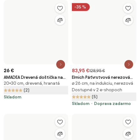
10,4 €
15 €
AMADEA Drevená servírovacia
Drevený tanier MIX & MATCH,
Drevená, okrúhla
Drevená, okrúhla, atypická
doštička - podnos strom,
veľký
Skladom
Skladom
Doprava zadarmo
masívne drevo, 20 cm