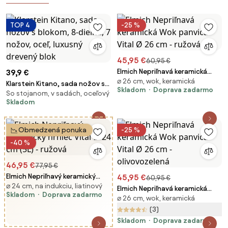
TOP 4
-25 %
45,95 €
60,95 €
Elmich Nepriľnavá keramická
39,9 €
⌀ 26 cm, wok, keramická
Wok panvica Vital Ø 26 cm -
Klarstein Kitano, sada nožov s
Skladom
Doprava zadarmo
ružová
So stojanom, v sadách, oceľový
blokom, 8-dielna, 7 nožov, oceľ,
Skladom
luxusný drevený blok
Obmedzená ponuka
-25 %
-40 %
46,95 €
77,95 €
Elmich Nepriľnavý keramický
45,95 €
60,95 €
⌀ 24 cm, na indukciu, liatinový
hrniec Vital Ø 24 cm (5L) -
Elmich Nepriľnavá keramická
Skladom
Doprava zadarmo
ružová
⌀ 26 cm, wok, keramická
Wok panvica Vital Ø 26 cm -
olivovozelená
(3)
Skladom
Doprava zadarmo