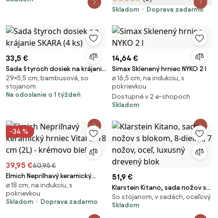
Skladom
Doprava zadarmo
33,5 €
14,64 €
Sada štyroch dosiek na krájanie
Simax Sklenený hrniec NYKO 2 l
29×5,5 cm, bambusová, so
⌀ 16,5 cm, na indukciu, s
SKARA (4 ks)
stojanom
pokrievkou
Na odoslanie o 1 týždeň
Dostupné v 2 e-shopoch
Skladom
-34 %
39,95 €
60,95 €
Elmich Nepriľnavý keramický
51,9 €
⌀ 18 cm, na indukciu, s
hrniec Vital Ø 18 cm (2L) -
Klarstein Kitano, sada nožov s
pokrievkou
krémovo biela
So stojanom, v sadách, oceľový
blokom, 8-dielna, 7 nožov, oceľ,
Skladom
Doprava zadarmo
Skladom
luxusný drevený blok