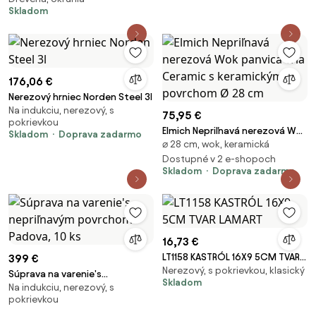
Skladom
drevo, 30 cm
176,06 €
Nerezový hrniec Norden Steel 3l
Na indukciu, nerezový, s
75,95 €
pokrievkou
Elmich Nepriľnavá nerezová Wok
Skladom
Doprava zadarmo
⌀ 28 cm, wok, keramická
panvica Tria Ceramic s
keramickým povrchom Ø 28 cm
Dostupné v 2 e-shopoch
Skladom
Doprava zadarmo
16,73 €
LT1158 KASTRÓL 16X9 5CM TVAR
399 €
Nerezový, s pokrievkou, klasický
LAMART
Súprava na varenie's
Skladom
Na indukciu, nerezový, s
nepriľnavým povrchom Padova,
pokrievkou
10 ks