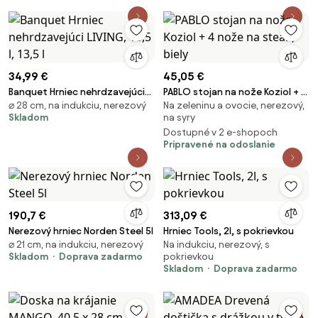
34,99 €
45,05 €
Banquet Hrniec nehrdzavejúci
PABLO stojan na nože Koziol + 4
⌀ 28 cm, na indukciu, nerezový
Na zeleninu a ovocie, nerezový,
LIVING, 13,5 l, 13,5 l
nože na steak, biely
Skladom
na syry
Dostupné v 2 e-shopoch
Pripravené na odoslanie
190,7 €
313,09 €
Nerezový hrniec Norden Steel 5l
Hrniec Tools, 2l, s pokrievkou
⌀ 21 cm, na indukciu, nerezový
Na indukciu, nerezový, s
Skladom
Doprava zadarmo
pokrievkou
Skladom
Doprava zadarmo