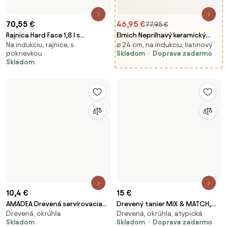
pokrievkou
drevo, 25 cm
(1)
Skladom
Skladom
168,74 €
170,37 €
Liatinová panvica Norden 26cm
Nerezová panvica Norden Steel
⌀ 26 cm, na indukciu, liatinová
Na indukciu, nerezová, s
28cm
nepriľnavým povrchom
Dostupné v 3 e-shopoch
Skladom
Doprava zadarmo
(1)
Skladom
Doprava zadarmo