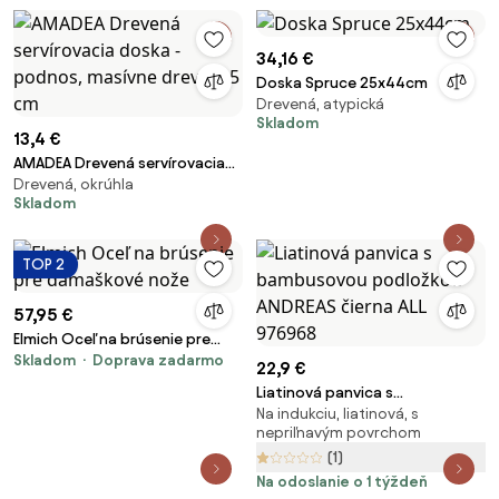
34,16 €
Doska Spruce 25x44cm
Drevená, atypická
Skladom
13,4 €
AMADEA Drevená servírovacia
Drevená, okrúhla
doska - podnos, masívne
Skladom
drevo, 35 cm
TOP 2
57,95 €
Elmich Oceľ na brúsenie pre
Skladom
Doprava zadarmo
damaškové nože
22,9 €
Liatinová panvica s
Na indukciu, liatinová, s
bambusovou podložkou
nepriľnavým povrchom
ANDREAS čierna ALL 976968
(1)
Na odoslanie o 1 týždeň