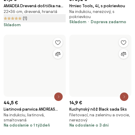
Na odoslanie o 1 týždeň
Obmedzená ponuka
-40 %
70,55 €
46,95 €
77,95 €
Rajnica Hard Face 1,8 l s
Elmich Nepriľnavý keramický
Na indukciu, rajnice, s
⌀ 24 cm, na indukciu, liatinový
pokrievkou
hrniec Vital Ø 24 cm (5L) -
pokrievkou
Skladom
Doprava zadarmo
tmavomodrý
Skladom