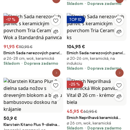
Skladom
Doprava zadarmo
-17 %
TOP 10
91,95 €
104,95 €
110,95 €
Elmich Sada nerezových panvíc
Elmich Sada nerezových panvíc
⌀ 26-28 cm, wok, keramická
⌀ 20-26 cm, keramická, na
s keramickým povrchom Tria
s keramickým povrchom Tria
Skladom
Doprava zadarmo
indukciu
Ceramic, Wok a štandardná
Ceramic 2 ks
Skladom
Doprava zadarmo
panvica
-25 %
45,95 €
60,95 €
Elmich Nepriľnavá keramická
50,9 €
⌀ 26 cm, wok, keramická
Wok panvica Vital Ø 26 cm -
Klarstein Kitano Plus 9-dielna
Skladom
Doprava zadarmo
krémovo biela