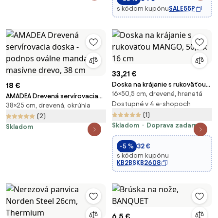
s kódom kupónu
SALE55P
33,21 €
Doska na krájanie s rukoväťou
18 €
16×50,5 cm, drevená, hranatá
MANGO, 50,5 x 16 cm
AMADEA Drevená servírovacia
Dostupné v 4 e-shopoch
38×25 cm, drevená, okrúhla
doska - podnos oválne
(1)
mandala, masívne drevo, 38 cm
(2)
Skladom
Doprava zadarmo
Skladom
-5 %
32 €
s kódom kupónu
KB2BSKB2608
6,5 €