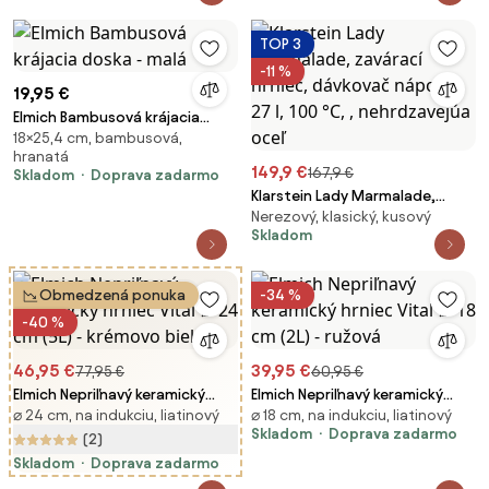
TOP 3
-11 %
19,95 €
Elmich Bambusová krájacia
18×25,4 cm, bambusová,
doska - malá
hranatá
149,9 €
167,9 €
Skladom
Doprava zadarmo
Klarstein Lady Marmalade,
Nerezový, klasický, kusový
zavárací hrniec, dávkovač
Skladom
nápojov, 27 l, 100 °C, ,
nehrdzavejúa oceľ
Obmedzená ponuka
-34 %
-40 %
46,95 €
39,95 €
77,95 €
60,95 €
Elmich Nepriľnavý keramický
Elmich Nepriľnavý keramický
⌀ 24 cm, na indukciu, liatinový
⌀ 18 cm, na indukciu, liatinový
hrniec Vital Ø 24 cm (5L) -
hrniec Vital Ø 18 cm (2L) -
Skladom
Doprava zadarmo
krémovo biela
ružová
(2)
Skladom
Doprava zadarmo