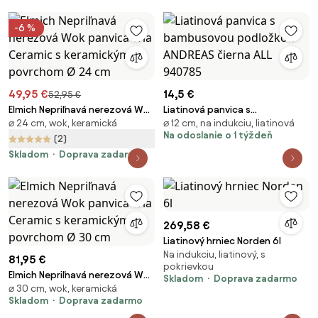
-6 %
49,95 €
14,5 €
52,95 €
Elmich Nepriľnavá nerezová Wok
Liatinová panvica s
⌀ 24 cm, wok, keramická
⌀ 12 cm, na indukciu, liatinová
panvica Tria Ceramic s
bambusovou podložkou
Na odoslanie o 1 týždeň
keramickým povrchom Ø 24 cm
ANDREAS čierna ALL 940785
(2)
Skladom
Doprava zadarmo
269,58 €
Liatinový hrniec Norden 6l
Na indukciu, liatinový, s
81,95 €
pokrievkou
Elmich Nepriľnavá nerezová Wok
Skladom
Doprava zadarmo
⌀ 30 cm, wok, keramická
panvica Tria Ceramic s
Skladom
Doprava zadarmo
keramickým povrchom Ø 30 cm