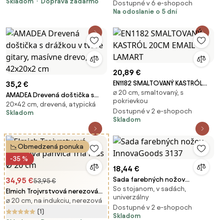
Skladom
Doprava zadarmo
Dostupné v 6 e-shopoch
Na odoslanie o 5 dní
20,89 €
EN1182 SMALTOVANÝ KASTRÓL
35,2 €
⌀ 20 cm, smaltovaný, s
20CM EMAIL LAMART
AMADEA Drevená doštička s
pokrievkou
20×42 cm, drevená, atypická
drážkou v tvare gitary, masívne
Dostupné v 2 e-shopoch
Skladom
drevo, 42x20x2 cm
Skladom
Obmedzená ponuka
-35 %
18,44 €
Sada farebných nožov
34,95 €
53,95 €
So stojanom, v sadách,
InnovaGoods 3137
Elmich Trojvrstvová nerezová
univerzálny
⌀ 20 cm, na indukciu, nerezová
panvica Tria Plus Ø 20 cm
Dostupné v 2 e-shopoch
(1)
Skladom