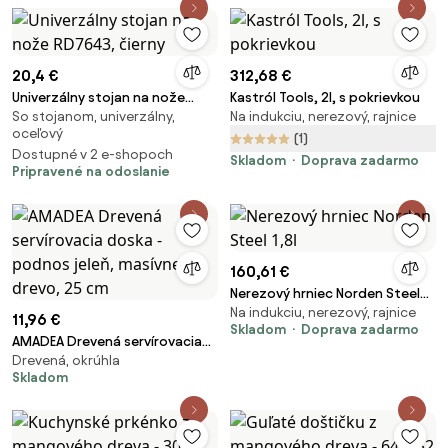
20,4 €
312,68 €
Univerzálny stojan na nože
Kastról Tools, 2l, s pokrievkou
So stojanom, univerzálny,
Na indukciu, nerezový, rajnice
RD7643, čierny
oceľový
(1)
Dostupné v 2 e-shopoch
Skladom
Doprava zadarmo
Pripravené na odoslanie
160,61 €
Nerezový hrniec Norden Steel
Na indukciu, nerezový, rajnice
1,8l
11,96 €
Skladom
Doprava zadarmo
AMADEA Drevená servírovacia
Drevená, okrúhla
doska - podnos jeleň, masívne
Skladom
drevo, 25 cm