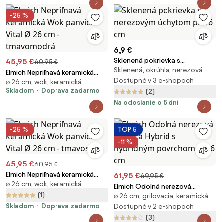
-25 %
6,9 €
Sklenená pokrievka s
45,95 €
60,95 €
Sklenená, okrúhla, nerezová
nerezovým úchytom pr. 16 cm
Elmich Nepriľnavá keramická
Dostupné v 3 e-shopoch
⌀ 26 cm, wok, keramická
Wok panvica Vital Ø 26 cm -
Skladom
Doprava zadarmo
(2)
tmavomodrá
Na odoslanie o 5 dní
-25 %
TOP 5
-11 %
45,95 €
60,95 €
Elmich Nepriľnavá keramická
61,95 €
69,95 €
⌀ 26 cm, wok, keramická
Wok panvica Vital Ø 26 cm -
Elmich Odolná nerezová
tmavosivá
(1)
⌀ 26 cm, grilovacia, keramická
panvica Hybrid s hybridným
Skladom
Doprava zadarmo
povrchom Ø 26 cm
Dostupné v 2 e-shopoch
(3)