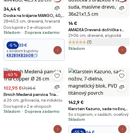
34,44 €
Doska na krájanie MANGO, 40,5
28×40,5 cm, drevená, hranatá
x 28 cm
14 €
Dostupné v 2 e-shopoch
AMADEA Drevená doštička s
Skladom
Doprava zadarmo
21×36 cm, drevená, atypická
drážkou v tvare suda, masívne
drevo, 36x21x1,5 cm
(1)
-5 %
33 €
Skladom
s kódom kupónu
KB2BSKB2608
-40 %
102,95 €
171,95 €
Elmich Medená panvica Tria
⌀ 26 cm, grilovacia, na indukciu
Copper Ø 26 cm
142,9 €
Dostupné v 2 e-shopoch
Klarstein Kazuno, sada nožov,
Skladom
Doprava zadarmo
So stojanom, v sadách, oceľový
7-dielna, magnetický blok, PVD,
Skladom
titánový povrch
-55 %
64 €