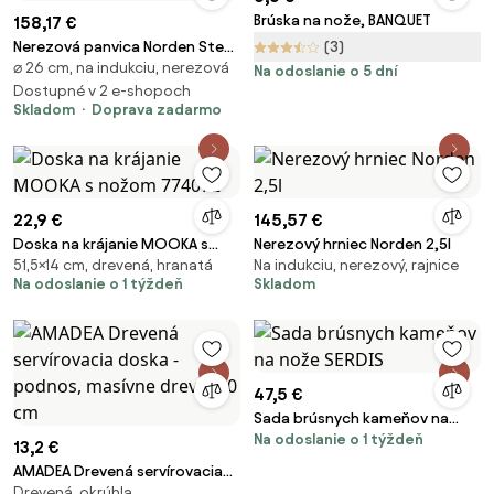
Brúska na nože, BANQUET
158,17 €
Nerezová panvica Norden Steel
(3)
⌀ 26 cm, na indukciu, nerezová
26cm, Thermium
Na odoslanie o 5 dní
Dostupné v 2 e-shopoch
Skladom
Doprava zadarmo
22,9 €
145,57 €
Doska na krájanie MOOKA s
Nerezový hrniec Norden 2,5l
51,5×14 cm, drevená, hranatá
Na indukciu, nerezový, rajnice
nožom 774072
Na odoslanie o 1 týždeň
Skladom
47,5 €
Sada brúsnych kameňov na
Na odoslanie o 1 týždeň
nože SERDIS
13,2 €
AMADEA Drevená servírovacia
Drevená, okrúhla
doska - podnos, masívne