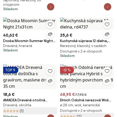
Japonský, nerezový, so
sada nožov s dreveným blokom
stojanom
a bielou bambusovou doskou
Skladom
na krájanie
40,62 €
25,6 €
Doska Moomin Summer Night
Kuchynská súprava 12 dielna,
Drevená, hranatá
Nerezový, klasický, v sadách
21x31cm
rd4737
Skladom
Dostupné v 2 e-shopoch
Skladom
TOP 9
-12 %
18,6 €
68,95 €
77,95 €
AMADEA Drevená otočná
Elmich Odolná nerezová Wok
Drevená, okrúhla
⌀ 28 cm, wok, keramická
doštička s gravírom, masívne
panvica Hybrid s hybridným
drevo, 35 cm
povrchom Ø 28 cm
Dostupné v 2 e-shopoch
(1)
(2)
Skladom