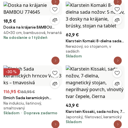
18,5 €
Doska na krájanie BAMBOU
40×30 cm, bambusová, hranatá
774645
62,9 €
Na odoslanie o 1 týždeň
Klarstein Komaki 8-dielna sada
Nerezový, so stojanom, v
nožov: 5 nožov, 3 dosky na
sadách
krájanie, brúsky, stojan na
Skladom
tablet
-30 %
116,95 €
165,95 €
Elmich Sada keramických
Na indukciu, liatinový,
hrncov Vital 3 ks – tmavosivá
43,9 €
smaltovaný
Klarstein Kissaki, sada nožov, 7-
Skladom
Doprava zadarmo
Japonský, filetovací, keramický
dielna, magnetický stojan,
Skladom
nepriľnavý povrch, vlnovitý tvar