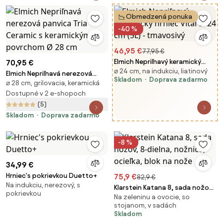
čepele, čierna
Obmedzená ponuka
-40 %
46,95 €
77,95 €
Elmich Nepriľnavý keramický
70,95 €
⌀ 24 cm, na indukciu, liatinový
hrniec Vital Ø 24 cm (5L) -
Elmich Nepriľnavá nerezová
Skladom
Doprava zadarmo
tmavosivý
⌀ 28 cm, grilovacia, keramická
panvica Tria Ceramic s
keramickým povrchom Ø 28 cm
Dostupné v 2 e-shopoch
(5)
Skladom
Doprava zadarmo
-8 %
34,99 €
Hrniec's pokrievkou Duetto+
75,9 €
82,9 €
Na indukciu, nerezový, s
Klarstein Katana 8, sada nožov,
pokrievkou
Na zeleninu a ovocie, so
8-dielna, nožnice, ocieľka, blok
stojanom, v sadách
na nože
Skladom