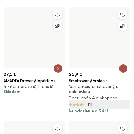
TOP 6
27,6 €
41,9 €
AMADEA Drevená doštička na
Servírovacia doska na syr RUMI
23×36 cm, drevená, hranatá
32×32 cm, drevená, bambusová
steak s príborom a sklenenou
851587
Skladom
Na odoslanie o 1 týždeň
miskou, masívne drevo,
36x23x2 cm