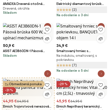
AMADEA Drevená otočná
Elektrický diamantový brúsik
Drevená, okrúhla
doštička, masívne drevo, 35 cm
nožov Vigan Diamant EDB01
(2)
Skladom
Na odoslanie o 3 dni
50,9 €
34,9 €
ASIST AE3B60DN-1 Pásová
Smaltovaný hrniec s
Skladom
Na indukciu, smaltovaný, s
brúska 600 W, 2x upínací
pokrievkou, BANQUET objem 14 l
pokrievkou
mechanizmus
(7)
Na odoslanie o 5 dní
Obmedzená ponuka
-29 %
-31 %
44,95 €
45,95 €
64,95 €
64,95 €
Elmich Trojvrstvová nerezová
Elmich Nepriľnavý keramický