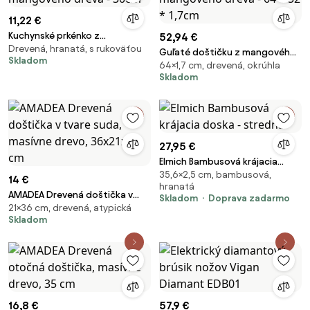
11,22 €
Kuchynské prkénko z
52,94 €
Drevená, hranatá, s rukoväťou
mangového dreva - 30cm
Guľaté doštičku z mangového
Skladom
64×1,7 cm, drevená, okrúhla
dreva - 64 * 52 * 1,7cm
Skladom
27,95 €
Elmich Bambusová krájacia
35,6×2,5 cm, bambusová,
doska - stredná
14 €
hranatá
AMADEA Drevená doštička v
Skladom
Doprava zadarmo
21×36 cm, drevená, atypická
tvare suda, masívne drevo,
Skladom
36x21x1,5 cm
16,8 €
57,9 €