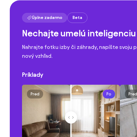
Úplne zadarmo
Beta
Nechajte umelú inteligenciu 
Nahrajte fotku izby či záhrady, napíšte svoju p
nový vzhľad.
Príklady
Pred
Po
Pre