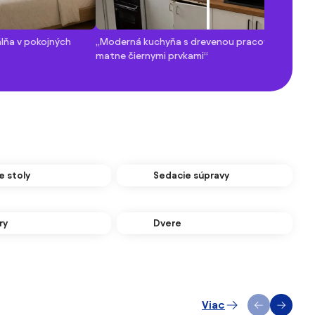
lňa v pokojných
„Moderná kuchyňa s drevenou pracovní doskou 
matne čiernymi prvkami“
e stoly
Sedacie súpravy
ry
Dvere
Viac