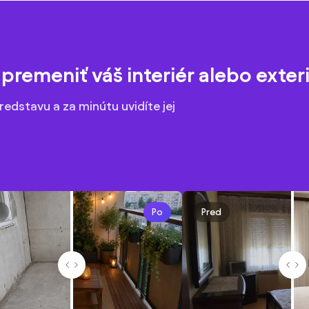
premeniť váš interiér alebo exteri
redstavu a za minútu uvidíte jej
d
Po
Pred