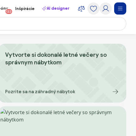
póny
AI designer
Inšpirácie
133
Vytvorte si dokonalé letné večery so
správnym nábytkom
Pozrite sa na záhradný nábytok