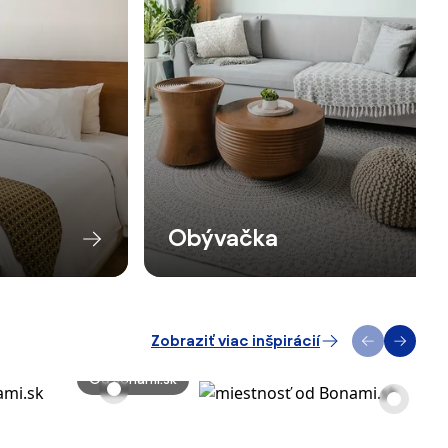
Obývačka
Zobraziť viac inšpirácií
Od Bonami.sk