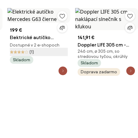
199 €
Elektrické autíčko
141,91 €
Mercedes G63 čierne
Doppler LIFE 305 cm -
Dostupné v 2 e-shopoch
246 cm, ⌀ 305 cm, so
(1)
naklápací slnečník s
stredovou tyčou, okrúhly
kľukou
Skladom
Skladom
Doprava zadarmo