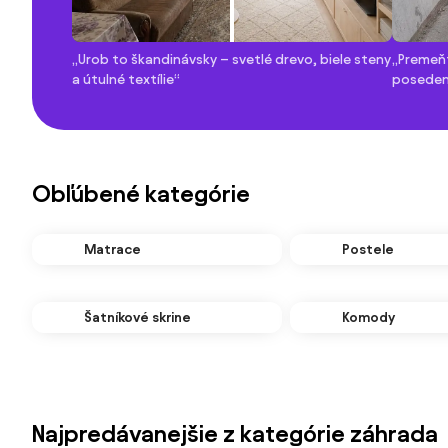
„Urob to škandinávsky – svetlé drevo, biele steny
„Premeňt
a útulné textílie“
poseden
Obľúbené kategórie
Matrace
Postele
Šatníkové skrine
Komody
Najpredávanejšie z kategórie záhrada