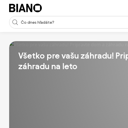
Preskočiť navigáciu, prejsť na obsah
Vstup pre vyhľadávanie
Preskočiť obsah, prejsť na pätu
Všetko pre vašu záhradu! Pr
záhradu na leto