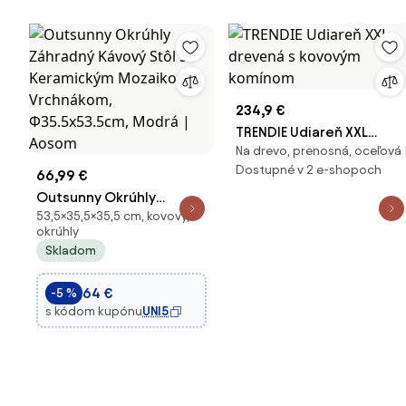
234,9 €
TRENDIE Udiareň XXL
Na drevo, prenosná, oceľová
drevená s kovovým
Dostupné v 2 e-shopoch
66,99 €
komínom
Outsunny Okrúhly
53,5×35,5×35,5 cm, kovový,
Záhradný Kávový Stôl s
okrúhly
Keramickým Mozaikovým
Skladom
Vrchnákom,
Ф35.5x53.5cm, Modrá |
64 €
-5 %
Aosom
s kódom kupónu
UNI5