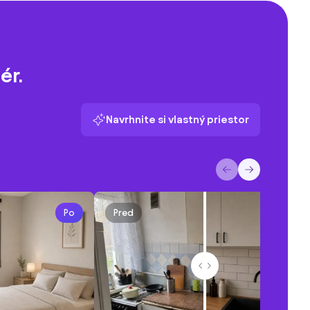
ér.
Navrhnite si vlastný priestor
Po
Pred
Po