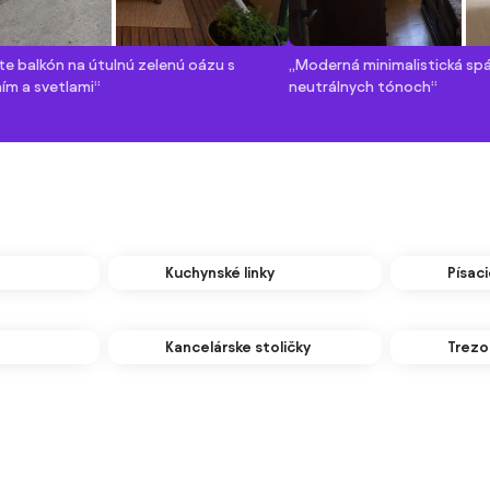
e balkón na útulnú zelenú oázu s
„Moderná minimalistická spá
ím a svetlami“
neutrálnych tónoch“
Kuchynské linky
Písaci
Kancelárske stoličky
Trezo