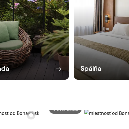
ada
Spálňa
Od Bonami.sk