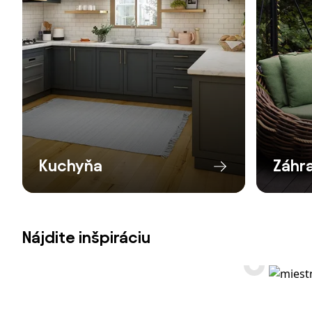
Kuchyňa
Záhr
Nájdite inšpiráciu
Od Bonami.sk