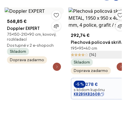
568,85 €
Doppler EXPERT
75×150-210×90 cm, kovový,
292,74 €
rozkladací
Plechová policová skriňa
Dostupné v 2 e-shopoch
195×95×40 cm
METAL, 1950 x 950 x 400
Skladom
(14)
mm, 4 police, grafit / sivá
Doprava zadarmo
Skladom
Doprava zadarmo
278 €
-5 %
s kódom kupónu
KB2BSKB2608