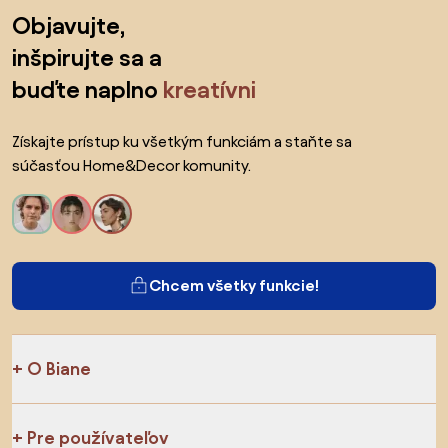
Preskočiť pätu, prejsť na začiatok stránky
Objavujte,
inšpirujte sa a
buďte naplno
kreatívni
Získajte prístup ku všetkým funkciám a staňte sa
súčasťou Home&Decor komunity.
Chcem všetky funkcie!
O Biane
Pre používateľov