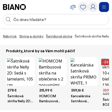
Preskočiť navigáciu, prejsť na obsah
Vstup pre vyhľadávanie
Preskočiť obsah, prejsť na pätu
Nábytok
Skrine a skrinky
Šatníkové skrine
Šatníková skriňa Nelly 
Produkty, ktoré by sa Vám mohli páčiť
-23 %
278 €
215,99 €
359,16 €
359,9
469,9
Šatníková
HOMCOM
Kancelárska
Šatňo
skriňa Nelly 2D:
Bambusová
šatníková
BOZP 
šedá s
skriňa na
skriňa PRIMO
dver
lamelami, 105
oblečenie s 2
WHITE, 1 polica,