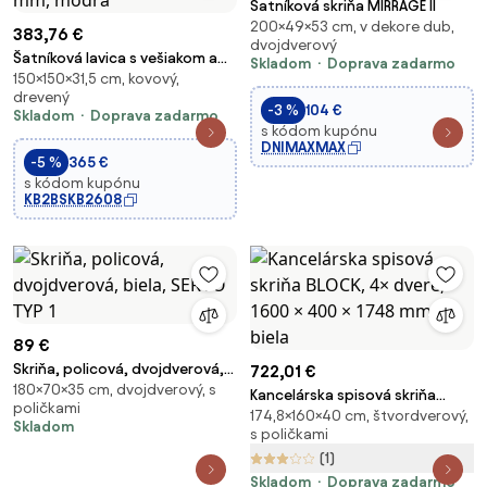
Šatníková skriňa MIRRAGE II
200×49×53 cm, v dekore dub,
383,76 €
dvojdverový
Šatníková lavica s vešiakom a
Skladom
Doprava zadarmo
150×150×31,5 cm, kovový,
botníkom, sedák - laty, dĺžka
drevený
1500 mm, modrá
-3 %
104 €
Skladom
Doprava zadarmo
s kódom kupónu
DNIMAXMAX
-5 %
365 €
s kódom kupónu
KB2BSKB2608
89 €
Skriňa, policová, dvojdverová,
722,01 €
180×70×35 cm, dvojdverový, s
biela, SERVO TYP 1
Kancelárska spisová skriňa
poličkami
174,8×160×40 cm, štvordverový,
BLOCK, 4× dvere, 1600 × 400 ×
Skladom
s poličkami
1748 mm, biela
(1)
Skladom
Doprava zadarmo