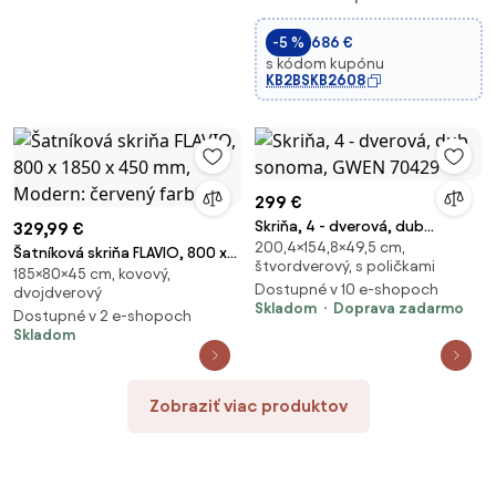
-5 %
686 €
s kódom kupónu
KB2BSKB2608
299 €
Skriňa, 4 - dverová, dub
329,99 €
200,4×154,8×49,5 cm,
sonoma, GWEN 70429
Šatníková skriňa FLAVIO, 800 x
štvordverový, s poličkami
185×80×45 cm, kovový,
1850 x 450 mm, Modern:
Dostupné v 10 e-shopoch
dvojdverový
červený farba
Skladom
Doprava zadarmo
Dostupné v 2 e-shopoch
Skladom
Zobraziť viac produktov