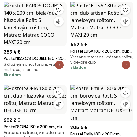
452,6 €
Posteľ ELISA 180 x 200 cm, dub
359,4 €
Vrátane matraca, vrátane roštu,
artisan Rošt: S lamelovým
Posteľ IKAROS DOUBLE 140 x 200
v dekore dub
roštom, Matrac: Matrac
S úložným priestorom, vrátane
cm, biela/dub hľuzovka Rošt: S
Skladom
matraca, z lamina
COCO MAXI 20 cm
lamelovým roštom, Matrac:
Skladom
Matrac COCO MAXI 20 cm
282,2 €
Posteľ SOFIA 180 x 200 cm, dub
305,6 €
Vrátane matraca, v modernom
hľuzovka Rošt: Bez roštu,
Posteľ Emily 180 x 200 cm,