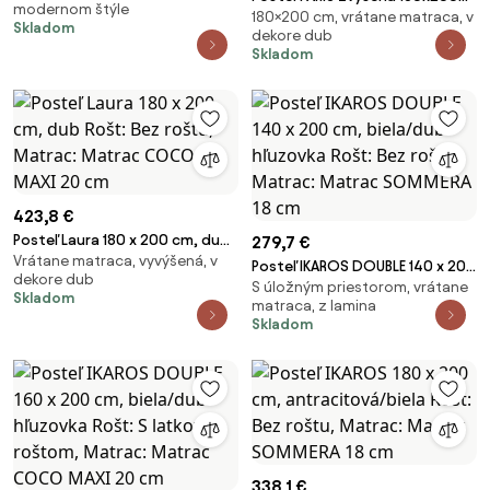
modernom štýle
Matrac: Matrac SOMMERA 18
180×200 cm, vrátane matraca, v
cm, dub Rošt: S lamelovým
Skladom
cm
dekore dub
roštom, Matrac: Matrac
Skladom
SOMMERA 18 cm
423,8 €
Posteľ Laura 180 x 200 cm, dub
279,7 €
Vrátane matraca, vyvýšená, v
Rošt: Bez roštu, Matrac:
Posteľ IKAROS DOUBLE 140 x 200
dekore dub
Matrac COCO MAXI 20 cm
S úložným priestorom, vrátane
cm, biela/dub hľuzovka Rošt:
Skladom
matraca, z lamina
Bez roštu, Matrac: Matrac
Skladom
SOMMERA 18 cm
338,1 €