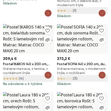
180×200 cm, v dekore dub, v
cm, dub Rošt: S lamelovým
Skladom
modernom štýle
roštom, Matrac: Bez matraca
(1)
Skladom
359,4 €
373,2 €
Posteľ IKAROS 140 x 200 cm,
Posteľ SOFIA 140 x 200 cm, dub
Vrátane matraca, z lamina, v
Vrátane matraca, v modernom
biela/dub sonoma Rošt: S
sonoma Rošt: S lamelovým
rustikálnom štýle
štýle, s nožičkami
lamelovým roštom, Matrac:
roštom, Matrac: Matrac
(4)
(3)
Matrac COCO MAXI 20 cm
COCO MAXI 20 cm
Na odoslanie o 4 týždne
Skladom