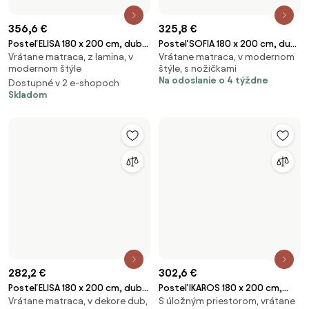
462,8 €
414 €
Posteľ Laura 180 x 200 cm,
Posteľ SOFIA 160 x 200 cm, biela
Vrátane matraca, vyvýšená, v
Vrátane matraca, vrátane roštu,
orech Rošt: S lamelovým
Rošt: S lamelovým roštom,
modernom štýle
v modernom štýle
roštom, Matrac: Matrac
Matrac: Matrac COCO MAXI 20
Skladom
(1)
COCO MAXI 20 cm
cm
Na odoslanie o 4 týždne