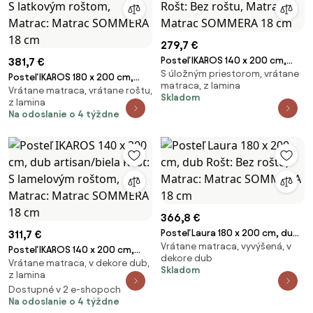
279,7 €
Posteľ IKAROS 140 x 200 cm,
381,7 €
S úložným priestorom, vrátane
biela/dub hľuzovka Rošt: Bez
Posteľ IKAROS 180 x 200 cm,
matraca, z lamina
roštu, Matrac: Matrac
Vrátane matraca, vrátane roštu,
antracitová/biela Rošt: S
Skladom
z lamina
SOMMERA 18 cm
latkovým roštom, Matrac:
Na odoslanie o 4 týždne
Matrac SOMMERA 18 cm
366,8 €
Posteľ Laura 180 x 200 cm, dub
311,7 €
Vrátane matraca, vyvýšená, v
Rošt: Bez roštu, Matrac:
Posteľ IKAROS 140 x 200 cm,
dekore dub
Matrac SOMMERA 18 cm
Vrátane matraca, v dekore dub,
dub artisan/biela Rošt: S
Skladom
z lamina
lamelovým roštom, Matrac:
Dostupné v 2 e-shopoch
Matrac SOMMERA 18 cm
Na odoslanie o 4 týždne