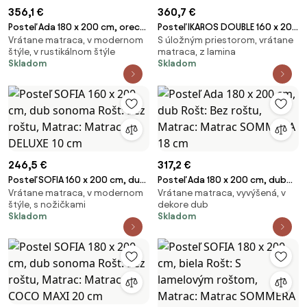
356,1 €
360,7 €
Posteľ Ada 180 x 200 cm, orech
Posteľ IKAROS DOUBLE 160 x 200
Vrátane matraca, v modernom
S úložným priestorom, vrátane
Rošt: S lamelovým roštom,
cm, biela Rošt: Bez roštu,
štýle, v rustikálnom štýle
matraca, z lamina
Matrac: Matrac SOMMERA 18
Matrac: Matrac COCO MAXI 20
Skladom
Skladom
cm
cm
246,5 €
317,2 €
Posteľ SOFIA 160 x 200 cm, dub
Posteľ Ada 180 x 200 cm, dub
Vrátane matraca, v modernom
Vrátane matraca, vyvýšená, v
sonoma Rošt: Bez roštu,
Rošt: Bez roštu, Matrac:
štýle, s nožičkami
dekore dub
Matrac: Matrac DELUXE 10 cm
Matrac SOMMERA 18 cm
Skladom
Skladom