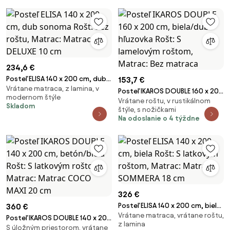
234,6 €
Posteľ ELISA 140 x 200 cm, dub
153,7 €
Vrátane matraca, z lamina, v
sonoma Rošt: Bez roštu,
Posteľ IKAROS DOUBLE 160 x 200
modernom štýle
Matrac: Matrac DELUXE 10 cm
Vrátane roštu, v rustikálnom
cm, biela/dub hľuzovka Rošt: S
Skladom
štýle, s nožičkami
lamelovým roštom, Matrac: Bez
Na odoslanie o 4 týždne
matraca
326 €
Posteľ ELISA 140 x 200 cm, biela
360 €
Vrátane matraca, vrátane roštu,
Rošt: S latkovým roštom,
Posteľ IKAROS DOUBLE 140 x 200
z lamina
Matrac: Matrac SOMMERA 18
S úložným priestorom, vrátane
cm, betón/biela Rošt: S