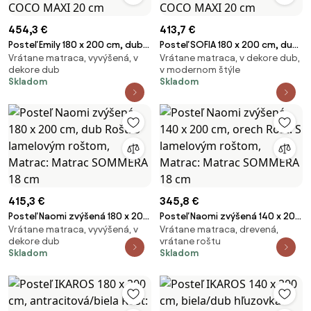
454,3 €
413,7 €
Posteľ Emily 180 x 200 cm, dub
Posteľ SOFIA 180 x 200 cm, dub
Vrátane matraca, vyvýšená, v
Vrátane matraca, v dekore dub,
Rošt: S latkovým roštom,
artisan Rošt: Bez roštu, Matrac:
dekore dub
v modernom štýle
Matrac: Matrac COCO MAXI 20
Matrac COCO MAXI 20 cm
Skladom
Skladom
cm
415,3 €
345,8 €
Posteľ Naomi zvýšená 180 x 200
Posteľ Naomi zvýšená 140 x 200
Vrátane matraca, vyvýšená, v
Vrátane matraca, drevená,
cm, dub Rošt: S lamelovým
cm, orech Rošt: S lamelovým
dekore dub
vrátane roštu
roštom, Matrac: Matrac
roštom, Matrac: Matrac
Skladom
Skladom
SOMMERA 18 cm
SOMMERA 18 cm