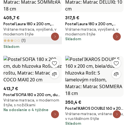
405,7 €
317,5 €
Posteľ Laura 180 x 200 cm,
Posteľ Laura 180 x 200 cm,
Vrátane matraca, vyvýšená, v
Vrátane matraca, vyvýšená, v
orech Rošt: S lamelovým
borovica Rošt: S lamelovým
modernom štýle
modernom štýle
roštom, Matrac: Matrac
roštom, Matrac: Matrac DELUXE
Skladom
(1)
SOMMERA 18 cm
10 cm
Skladom
413,7 €
Posteľ SOFIA 180 x 200 cm, dub
Vrátane matraca, v modernom
hľuzovka Rošt: Bez roštu,
350,4 €
štýle, s nožičkami
Matrac: Matrac COCO MAXI 20
Posteľ IKAROS DOUBLE 160 x 200
Na odoslanie o 4 týždne
cm
Vrátane matraca, vrátane roštu,
cm, biela/dub hľuzovka Rošt: S
v rustikálnom štýle
lamelovým roštom, Matrac:
Skladom
Matrac SOMMERA 18 cm