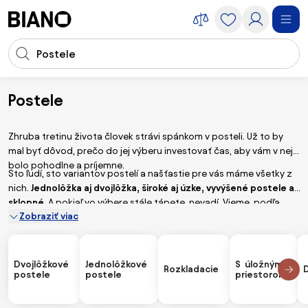
Preskočiť navigáciu, prejsť na obsah
Vstup pre vyhľadávanie
Preskočiť obsah, prejsť na pätu
Postele
Nábytok
Postele
Zhruba tretinu života človek strávi spánkom v posteli. Už to by
mal byť dôvod, prečo do jej výberu investovať čas, aby vám v nej
bolo pohodlne a príjemne.
Sto ľudí, sto variantov postelí a našťastie pre vás máme všetky z
nich.
Jednolôžka aj dvojlôžka, široké aj úzke, vyvýšené postele aj
sklopné
. A pokiaľ vo výbere stále tápete, nevadí. Vieme, podľa
Zobraziť viac
čoho si vybrať tú najdokonalejšiu posteľ pre vás aj váš chrbát.
Dvojlôžkové
Jednolôžkové
S úložným
Rozkladacie
postele
postele
priestorom