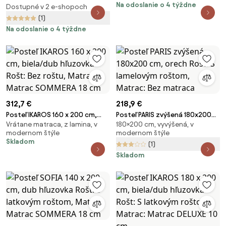
Na odoslanie o 4 týždne
Dostupné v 2 e-shopoch
cm
(1)
Na odoslanie o 4 týždne
312,7 €
218,9 €
Posteľ IKAROS 160 x 200 cm,
Posteľ PARIS zvýšená 180x200
Vrátane matraca, z lamina, v
180×200 cm, vyvýšená, v
biela/dub hľuzovka Rošt: Bez
cm, orech Rošt: S lamelovým
modernom štýle
modernom štýle
roštu, Matrac: Matrac
roštom, Matrac: Bez matraca
Skladom
(1)
SOMMERA 18 cm
Skladom