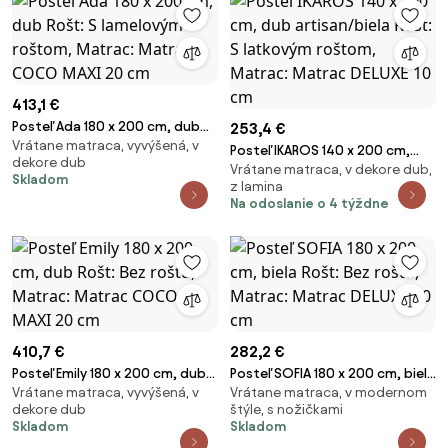
413,1 €
Posteľ Ada 180 x 200 cm, dub
253,4 €
Vrátane matraca, vyvýšená, v
Rošt: S lamelovým roštom,
Posteľ IKAROS 140 x 200 cm,
dekore dub
Matrac: Matrac COCO MAXI 20
Vrátane matraca, v dekore dub,
dub artisan/biela Rošt: S
Skladom
cm
z lamina
latkovým roštom, Matrac:
Na odoslanie o 4 týždne
Matrac DELUXE 10 cm
410,7 €
282,2 €
Posteľ Emily 180 x 200 cm, dub
Posteľ SOFIA 180 x 200 cm, biela
Vrátane matraca, vyvýšená, v
Vrátane matraca, v modernom
Rošt: Bez roštu, Matrac:
Rošt: Bez roštu, Matrac:
dekore dub
štýle, s nožičkami
Matrac COCO MAXI 20 cm
Matrac DELUXE 10 cm
Skladom
Skladom