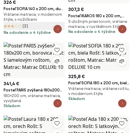
326 €
Posteľ SOFIA 140 x 200 cm, dub
307,3 €
Vrátane matraca, v modernom
hľuzovka Rošt: S latkovým
Posteľ IKAROS 180 x 200 cm,
štýle, s nožičkami
roštom, Matrac: Matrac
S úložným priestorom, vrátane
biela/dub hľuzovka Rošt: S
(2)
SOMMERA 18 cm
matraca, v rustikálnom štýle
latkovým roštom, Matrac:
Na odoslanie o 4 týždne
Na odoslanie o 4 týždne
Matrac DELUXE 10 cm
325,8 €
Posteľ SOFIA 180 x 200 cm, biela
341,4 €
Vrátane matraca, vrátane roštu,
Rošt: S latkovým roštom,
Posteľ PARIS zvýšená 180x200
v modernom štýle
Matrac: Matrac DELUXE 10 cm
180×200 cm, vrátane matraca,
cm, borovica Rošt: S lamelovým
Skladom
vyvýšená
roštom, Matrac: Matrac DELUXE
Skladom
10 cm