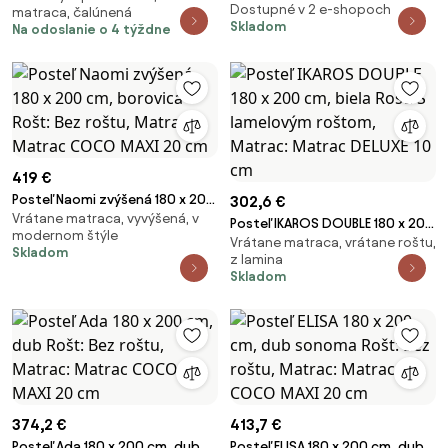
Dostupné v 2 e-shopoch
matraca, čalúnená
cm
latkovým roštom, Matrac:
Skladom
Na odoslanie o 4 týždne
Matrac COCO MAXI 20 cm
419 €
Posteľ Naomi zvýšená 180 x 200
302,6 €
Vrátane matraca, vyvýšená, v
cm, borovica Rošt: Bez roštu,
Posteľ IKAROS DOUBLE 180 x 200
modernom štýle
Matrac: Matrac COCO MAXI 20
Vrátane matraca, vrátane roštu,
cm, biela Rošt: S lamelovým
Skladom
cm
z lamina
roštom, Matrac: Matrac DELUXE
Skladom
10 cm
374,2 €
413,7 €
Posteľ Ada 180 x 200 cm, dub
Posteľ ELISA 180 x 200 cm, dub