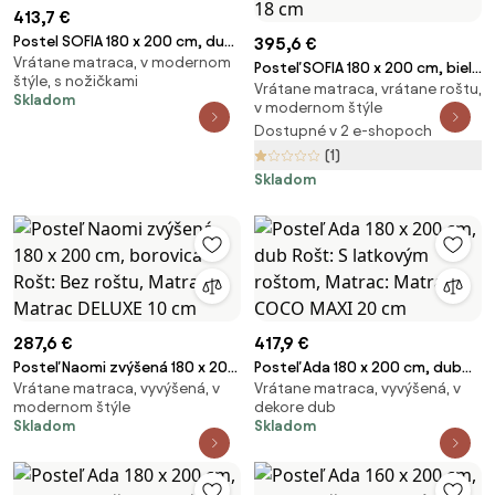
413,7 €
Postel SOFIA 180 x 200 cm, dub
395,6 €
Vrátane matraca, v modernom
sonoma Rošt: Bez roštu,
Posteľ SOFIA 180 x 200 cm, biela
štýle, s nožičkami
Matrac: Matrac COCO MAXI 20
Vrátane matraca, vrátane roštu,
Rošt: S lamelovým roštom,
Skladom
cm
v modernom štýle
Matrac: Matrac SOMMERA 18
Dostupné v 2 e-shopoch
cm
(1)
Skladom
287,6 €
417,9 €
Posteľ Naomi zvýšená 180 x 200
Posteľ Ada 180 x 200 cm, dub
Vrátane matraca, vyvýšená, v
Vrátane matraca, vyvýšená, v
cm, borovica Rošt: Bez roštu,
Rošt: S latkovým roštom,
modernom štýle
dekore dub
Matrac: Matrac DELUXE 10 cm
Matrac: Matrac COCO MAXI 20
Skladom
Skladom
cm