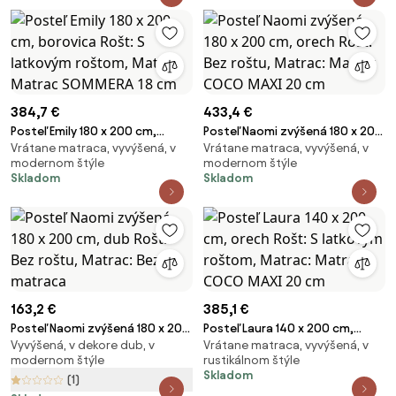
384,7 €
433,4 €
Posteľ Emily 180 x 200 cm,
Posteľ Naomi zvýšená 180 x 200
Vrátane matraca, vyvýšená, v
Vrátane matraca, vyvýšená, v
borovica Rošt: S latkovým
cm, orech Rošt: Bez roštu,
modernom štýle
modernom štýle
roštom, Matrac: Matrac
Matrac: Matrac COCO MAXI 20
Skladom
Skladom
SOMMERA 18 cm
cm
163,2 €
385,1 €
Posteľ Naomi zvýšená 180 x 200
Posteľ Laura 140 x 200 cm,
Vyvýšená, v dekore dub, v
Vrátane matraca, vyvýšená, v
cm, dub Rošt: Bez roštu,
orech Rošt: S latkovým roštom,
modernom štýle
rustikálnom štýle
Matrac: Bez matraca
Matrac: Matrac COCO MAXI 20
Skladom
(1)
cm