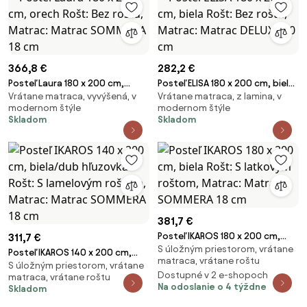
366,8 €
282,2 €
Posteľ Laura 180 x 200 cm,
Posteľ ELISA 180 x 200 cm, biela
Vrátane matraca, vyvýšená, v
Vrátane matraca, z lamina, v
orech Rošt: Bez roštu, Matrac:
Rošt: Bez roštu, Matrac:
modernom štýle
modernom štýle
Matrac SOMMERA 18 cm
Matrac DELUXE 10 cm
Skladom
Skladom
381,7 €
Posteľ IKAROS 180 x 200 cm,
311,7 €
S úložným priestorom, vrátane
biela Rošt: S latkovým roštom,
Posteľ IKAROS 140 x 200 cm,
matraca, vrátane roštu
Matrac: Matrac SOMMERA 18
S úložným priestorom, vrátane
biela/dub hľuzovka Rošt: S
Dostupné v 2 e-shopoch
matraca, vrátane roštu
cm
lamelovým roštom, Matrac:
Na odoslanie o 4 týždne
Skladom
Matrac SOMMERA 18 cm