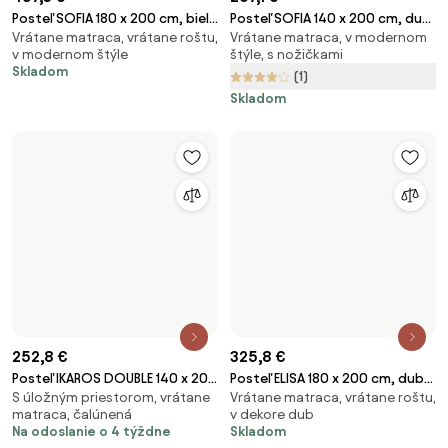
325,8 €
Posteľ ELISA 180 x 200 cm, dub
252,8 €
Vrátane matraca, vrátane roštu,
artisan Rošt: S latkovým
Posteľ IKAROS DOUBLE 140 x 200
v dekore dub
roštom, Matrac: Matrac DELUXE
S úložným priestorom, vrátane
cm, betón/biela Rošt: S
Skladom
matraca, čalúnená
10 cm
lamelovým roštom, Matrac:
Na odoslanie o 4 týždne
Matrac DELUXE 10 cm
267,1 €
Posteľ SOFIA 140 x 200 cm, dub
351,6 €
Vrátane matraca, v modernom
hľuzovka Rošt: S latkovým
Posteľ IKAROS DOUBLE 160 x 200
štýle, s nožičkami
roštom, Matrac: Matrac DELUXE
Vrátane matraca, vrátane roštu,
cm, dub artisan/biela Rošt: S
Na odoslanie o 4 týždne
10 cm
v dekore dub
latkovým roštom, Matrac:
Dostupné v 2 e-shopoch
Matrac SOMMERA 18 cm
Na odoslanie o 4 týždne