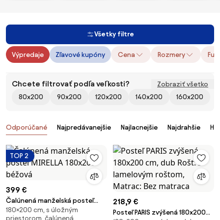
Všetky filtre
Výpredaje
Zľavové kupóny
Cena
Rozmery
Fun
Chcete filtrovať podľa veľkosti?
Zobraziť všetko
80x200
90x200
120x200
140x200
160x200
Produkty
Odporúčané
Najpredávanejšie
Najlacnejšie
Najdrahšie
Ho
TOP 2
399 €
Čalúnená manželská posteľ
218,9 €
180×200 cm, s úložným
MIRELLA 180x200 béžová
Posteľ PARIS zvýšená 180x200
priestorom, čalúnená