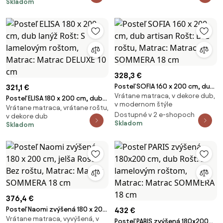
Skladom
328,3 €
Posteľ SOFIA 160 x 200 cm, dub
321,1 €
Vrátane matraca, v dekore dub,
artisan Rošt: Bez roštu, Matrac:
Posteľ ELISA 180 x 200 cm, dub
v modernom štýle
Matrac SOMMERA 18 cm
Vrátane matraca, vrátane roštu,
lanýž Rošt: S lamelovým
Dostupné v 2 e-shopoch
v dekore dub
roštom, Matrac: Matrac DELUXE
Skladom
Skladom
10 cm
376,4 €
Posteľ Naomi zvýšená 180 x 200
432 €
Vrátane matraca, vyvýšená, v
cm, jelša Rošt: Bez roštu,
Posteľ PARIS zvýšená 180x200