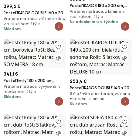
Posteľ IKAROS 180 x 200 cm,
399,6 €
Vrátane matraca, z lamina, v
antracitová/biela Rošt: Bez
Posteľ IKAROS DOUBLE 160 x 200
rustikálnom štýle
roštu, Matrac: Matrac
Vrátane matraca, vrátane roštu,
cm, biela/dub hľuzovka Rošt: S
Na odoslanie o 4 týždne
v rustikálnom štýle
SOMMERA 18 cm
latkovým roštom, Matrac:
Skladom
Matrac COCO MAXI 20 cm
341,1 €
Posteľ Emily 180 x 200 cm,
253,4 €
Vrátane matraca, vyvýšená, v
borovica Rošt: Bez roštu,
Posteľ IKAROS DOUBLE 140 x 200
modernom štýle
Matrac: Matrac SOMMERA 18
S úložným priestorom, vrátane
cm, biela/dub sonoma Rošt: S
Skladom
cm
matraca, z lamina
latkovým roštom, Matrac:
Skladom
Matrac DELUXE 10 cm