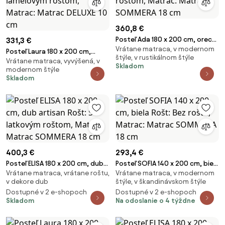
360,8 €
Posteľ Ada 180 x 200 cm, orech
331,3 €
Vrátane matraca, v modernom
Rošt: S latkovým roštom,
Posteľ Laura 180 x 200 cm,
štýle, v rustikálnom štýle
Matrac: Matrac SOMMERA 18
Vrátane matraca, vyvýšená, v
orech Rošt: S lamelovým
Skladom
modernom štýle
cm
roštom, Matrac: Matrac DELUXE
Skladom
10 cm
400,3 €
293,4 €
Posteľ ELISA 180 x 200 cm, dub
Posteľ SOFIA 140 x 200 cm, biela
Vrátane matraca, vrátane roštu,
Vrátane matraca, v modernom
artisan Rošt: S latkovým
Rošt: Bez roštu, Matrac:
v dekore dub
štýle, v škandinávskom štýle
roštom, Matrac: Matrac
Matrac SOMMERA 18 cm
Dostupné v 2 e-shopoch
Dostupné v 2 e-shopoch
SOMMERA 18 cm
Skladom
Na odoslanie o 4 týždne