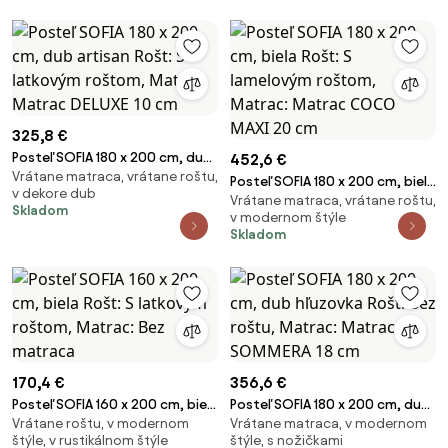
325,8 €
Posteľ SOFIA 180 x 200 cm, dub
452,6 €
Vrátane matraca, vrátane roštu,
artisan Rošt: S latkovým
Posteľ SOFIA 180 x 200 cm, biela
v dekore dub
roštom, Matrac: Matrac DELUXE
Vrátane matraca, vrátane roštu,
Rošt: S lamelovým roštom,
Skladom
10 cm
v modernom štýle
Matrac: Matrac COCO MAXI 20
Skladom
cm
170,4 €
356,6 €
Posteľ SOFIA 160 x 200 cm, biela
Posteľ SOFIA 180 x 200 cm, dub
Vrátane roštu, v modernom
Vrátane matraca, v modernom
Rošt: S latkovým roštom,
hľuzovka Rošt: Bez roštu,
štýle, v rustikálnom štýle
štýle, s nožičkami
Matrac: Bez matraca
Matrac: Matrac SOMMERA 18