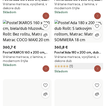
Vrátane matraca, vyvýšená, v
Vrátane matraca, z lamina, v
Rošt: Bez roštu, Matrac:
sonoma Rošt: Bez roštu,
dekore dub
modernom štýle
Matrac COCO MAXI 20 cm
Matrac: Matrac COCO MAXI 20
Skladom
Skladom
cm
360,7 €
360,8 €
Posteľ IKAROS 160 x 200 cm,
Posteľ Ada 180 x 200 cm, dub
Vrátane matraca, z lamina, v
Vrátane matraca, vyvýšená, v
biela/dub hľuzovka Rošt: Bez
Rošt: S latkovým roštom,
modernom štýle
dekore dub
roštu, Matrac: Matrac COCO
Matrac: Matrac SOMMERA 18
Skladom
(1)
MAXI 20 cm
cm
Skladom