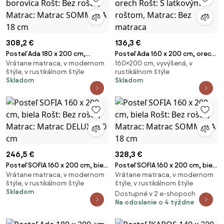
308,2 €
136,3 €
Posteľ Ada 180 x 200 cm,
Posteľ Ada 160 x 200 cm, orech
Vrátane matraca, v modernom
160×200 cm, vyvýšená, v
borovica Rošt: Bez roštu,
Rošt: S latkovým roštom,
štýle, v rustikálnom štýle
rustikálnom štýle
Matrac: Matrac SOMMERA 18
Matrac: Bez matraca
Skladom
Skladom
cm
246,5 €
328,3 €
Posteľ SOFIA 160 x 200 cm, biela
Posteľ SOFIA 160 x 200 cm, biela
Vrátane matraca, v modernom
Vrátane matraca, v modernom
Rošt: Bez roštu, Matrac:
Rošt: Bez roštu, Matrac:
štýle, v rustikálnom štýle
štýle, v rustikálnom štýle
Matrac DELUXE 10 cm
Matrac SOMMERA 18 cm
Skladom
Dostupné v 2 e-shopoch
Na odoslanie o 4 týždne