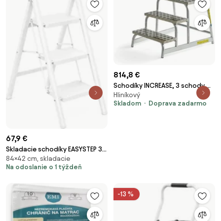
814,8 €
Schodíky INCREASE, 3 schody,
Hliníkový
výška platformy 600 mm
Skladom
Doprava zadarmo
67,9 €
Skladacie schodíky EASYSTEP 3-
84×42 cm, skladacie
stupňové biele
Na odoslanie o 1 týždeň
-13 %