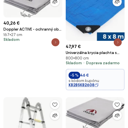
40,26 €
Doppler ACTIVE - ochranný obal
167×27 cm
pre stredové slnečníky do 300
Skladom
cm
47,97 €
Univerzálna krycia plachta s
800×800 cm
očkami, PE, 100 g/m2, 8 x 8 m
Skladom
Doprava zadarmo
-5 %
46 €
s kódom kupónu
KB2BSKB2608