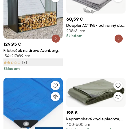
60,59 €
Doppler ACTIVE - ochranný obal
208×31 cm
pre stredové slnečníky 400 cm
Skladom
a 300 x 200 cm
129,95 €
Prístrešok na drevo Avenberg
154×217×89 cm
BALTIC OPTIMAL - Antracitová
(7)
Skladom
198 €
Nepremokavá krycia plachta,
400×600 cm
4x6 m