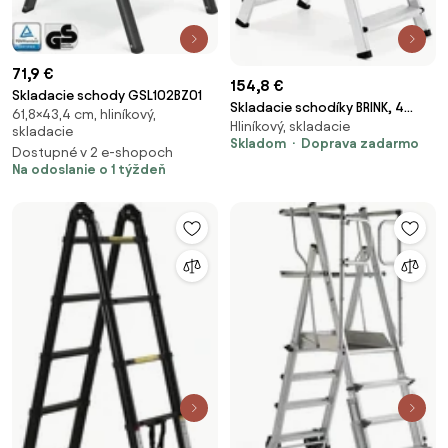
71,9 €
154,8 €
Skladacie schody GSL102BZ01
Skladacie schodíky BRINK, 4
61,8×43,4 cm, hliníkový,
Hliníkový, skladacie
priečky, výška 940 mm
skladacie
Skladom
Doprava zadarmo
Dostupné v 2 e-shopoch
Na odoslanie o 1 týždeň