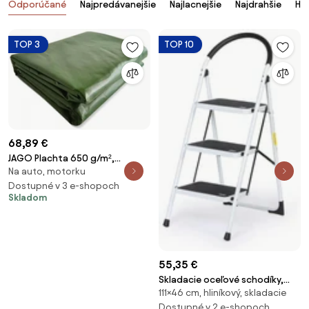
Odporúčané
Najpredávanejšie
Najlacnejšie
Najdrahšie
Ho
TOP 3
TOP 10
68,89 €
JAGO Plachta 650 g/m²,
Na auto, motorku
hliníkové oká, zelená, 4 x 3 m
Dostupné v 3 e-shopoch
Skladom
55,35 €
Skladacie oceľové schodíky,
111×46 cm, hliníkový, skladacie
700 mm, 3 stupne
Dostupné v 2 e-shopoch