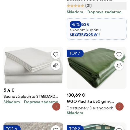
(31)
Skladom
Doprava zadarmo
-5 %
53 €
s kódom kupónu
KB2BSKB2608
TOP 7
5,4 €
130,69 €
Saunová plachta STANDARD
JAGO Plachta 650 g/m²,
Skladom
Doprava zadarmo
biela 90x220 cm
hliníkové oká, zelená, 4 x 6 m
Dostupné v 3 e-shopoch
Skladom
TOP 6
TOP 2