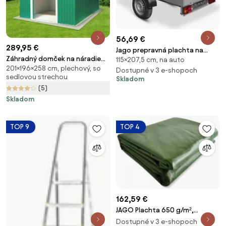
56,69 €
289,95 €
Jago prepravná plachta na
Záhradný domček na náradie
115×207,5 cm, na auto
vozík, 207,5 x 115 x 90 cm,
201×196×258 cm, plechový, so
Avenberg 2.0 x 2.6 m ZELENÁ SD-
čierna, JG96121
Dostupné v 3 e-shopoch
sedlovou strechou
Skladom
X68E-H170
(5)
Skladom
TOP 9
TOP 4
162,59 €
JAGO Plachta 650 g/m²,
hliníkové oká, zelená, 5 x 6 m
Dostupné v 3 e-shopoch