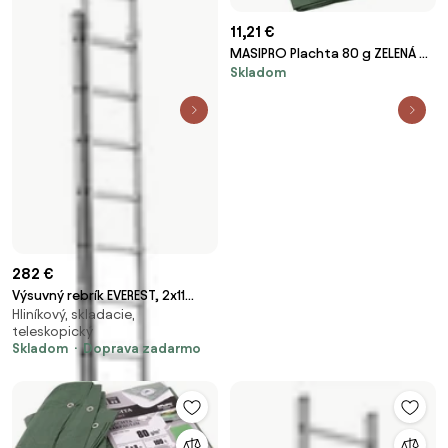
11,21 €
MASIPRO Plachta 80 g ZELENÁ 4
Skladom
x 6 m
282 €
Výsuvný rebrík EVEREST, 2x11
Hliníkový, skladacie,
schodíkov, výška 5100 mm
teleskopický
Skladom
Doprava zadarmo