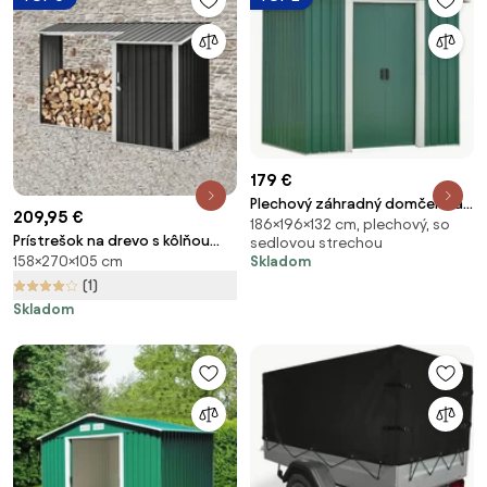
179 €
Plechový záhradný domček na
209,95 €
186×196×132 cm, plechový, so
náradie, zelená/biela, 2x1,3x1,8
Prístrešok na drevo s kôlňou
sedlovou strechou
m, HAMAL TYP 1
Skladom
158×270×105 cm
Avenberg DEVON - Antracit
(1)
Skladom