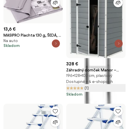
13,6 €
MASIPRO Plachta 130 g, ŠEDÁ, 4
Na auto
x 5 m
Skladom
328 €
Záhradný domček Manor –
196×128×103 cm, plastový
Keter
Dostupné v 4 e-shopoch
(1)
Skladom