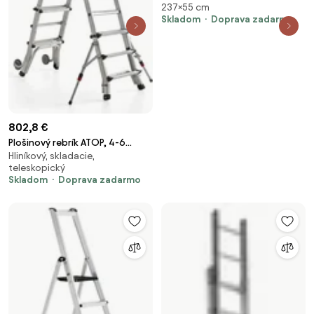
237×55 cm
pre slnečníky s bočnou nohou
Skladom
Doprava zadarmo
370 cm a 350 x 260 cm
802,8 €
Plošinový rebrík ATOP, 4-6
Hliníkový, skladacie,
priečok, 940-1370 mm
teleskopický
Skladom
Doprava zadarmo