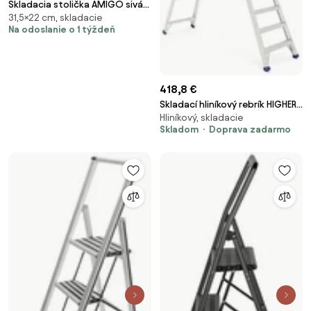
Skladacia stolička AMIGO sivá
31,5×22 cm, skladacie
veľkosť M
Na odoslanie o 1 týždeň
418,8 €
Skladací hliníkový rebrík HIGHER,
Hliníkový, skladacie
výška plošiny 2800 mm
Skladom
Doprava zadarmo