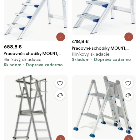
418,8 €
658,8 €
Pracovné schodíky MOUNT,
Pracovné schodíky MOUNT,
Hliníkový, skladacie
výška 925 mm
Hliníkový, skladacie
Skladom
Doprava zadarmo
výška 1380 mm
Skladom
Doprava zadarmo