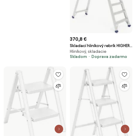
370,8 €
Skladací hliníkový rebrík HIGHER,
Hliníkový, skladacie
výška plošiny 2310 mm
Skladom
Doprava zadarmo