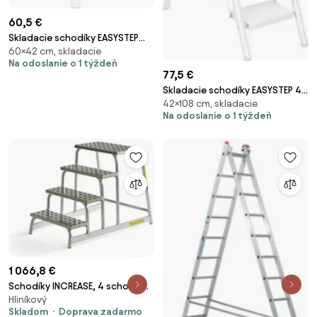
60,5 €
Skladacie schodíky EASYSTEP
60×42 cm, skladacie
biele
Na odoslanie o 1 týždeň
77,5 €
Skladacie schodíky EASYSTEP 4-
42×108 cm, skladacie
stupňové biele
Na odoslanie o 1 týždeň
1 066,8 €
Schodíky INCREASE, 4 schody,
Hliníkový
výška platformy 800 mm
Skladom
Doprava zadarmo