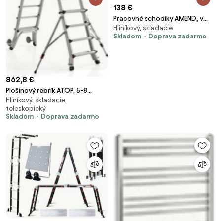
138 €
Pracovné schodíky AMEND, v
Hliníkový, skladacie
540 mm
Skladom
Doprava zadarmo
862,8 €
Plošinový rebrík ATOP, 5-8
Hliníkový, skladacie,
priečok, 1190-1890 mm
teleskopický
Skladom
Doprava zadarmo