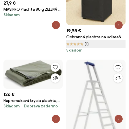
27,9 €
MASIPRO Plachta 80 g ZELENÁ 6
Skladom
x 10 m
19,95 €
Ochranná plachta na udiareň
PRESTIGE
(1)
Skladom
126 €
Nepremokavá krycia plachta,
Skladom
Doprava zadarmo
3x5 m