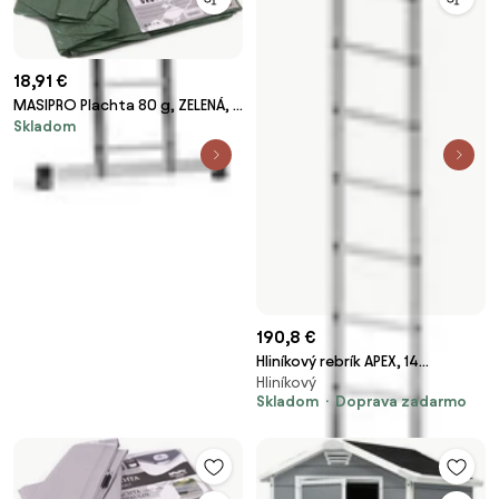
18,91 €
MASIPRO Plachta 80 g, ZELENÁ, 5
Skladom
x 8 m
190,8 €
Hliníkový rebrík APEX, 14
Hliníkový
schodíkov, výška 4000 mm
Skladom
Doprava zadarmo