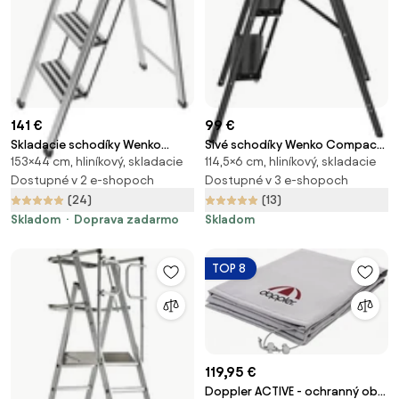
141 €
99 €
Skladacie schodíky Wenko
Sivé schodíky Wenko Compact,
153×44 cm, hliníkový, skladacie
114,5×6 cm, hliníkový, skladacie
Ladder, výška 153 cm
výška 114,5 cm
Dostupné v 2 e-shopoch
Dostupné v 3 e-shopoch
(24)
(13)
Skladom
Doprava zadarmo
Skladom
TOP 8
119,95 €
Doppler ACTIVE - ochranný obal