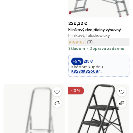
226,32 €
Hliníkový dvojdielny výsuvný
Hliníkový, teleskopický
rebrík VENBOS HOBBY, 2x10
priečok, 4,5 m
(3)
Skladom
Doprava zadarmo
-5 %
215 €
s kódom kupónu
KB2BSKB2608
-13 %