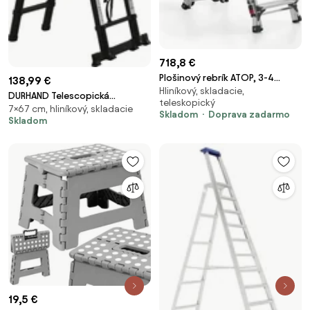
718,8 €
Plošinový rebrík ATOP, 3-4
138,99 €
Hliníkový, skladacie,
priečky, 710-890 mm
DURHAND Telescopická
teleskopický
7×67 cm, hliníkový, skladacie
skladacia multifunkčná stabilná
Skladom
Doprava zadarmo
Skladom
A rámová prenosná 10-
stupňová rebrík 3 spôsoby
podporuje 150 kg Hliník
320x67x7 cm Čierna | Aosom
19,5 €