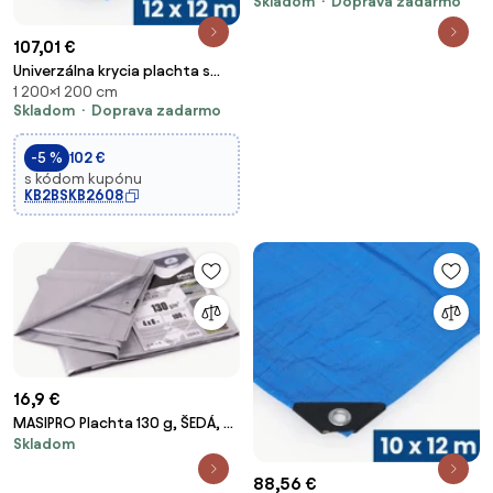
Skladom
Doprava zadarmo
107,01 €
Univerzálna krycia plachta s
1 200×1 200 cm
očkami, PE, 100 g/m2, 12 x 12 m
Skladom
Doprava zadarmo
-5 %
102 €
s kódom kupónu
KB2BSKB2608
16,9 €
MASIPRO Plachta 130 g, ŠEDÁ, 4
Skladom
x 6 m
88,56 €