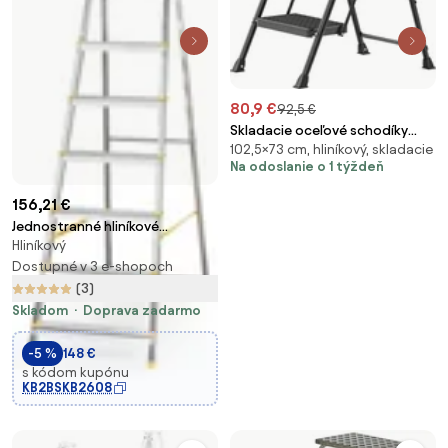
80,9 €
92,5 €
Skladacie oceľové schodíky
102,5×73 cm, hliníkový, skladacie
GSLB35203BZ01
Na odoslanie o 1 týždeň
156,21 €
Jednostranné hliníkové
Hliníkový
schodíky ALVE EUROSTYL, 1x7
stupňov, výška 1,41 m
Dostupné v 3 e-shopoch
(3)
Skladom
Doprava zadarmo
-5 %
148 €
s kódom kupónu
KB2BSKB2608