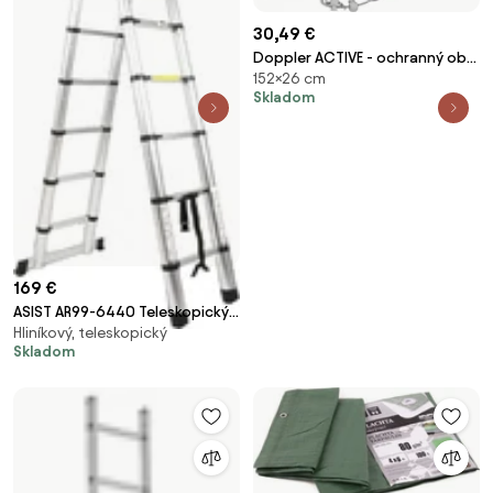
30,49 €
Doppler ACTIVE - ochranný obal
152×26 cm
pre stredové slnečníky do 250
Skladom
cm
169 €
ASIST AR99-6440 Teleskopický
Hliníkový, teleskopický
rebrík – schodík z hliníka, 4,4 m
Skladom