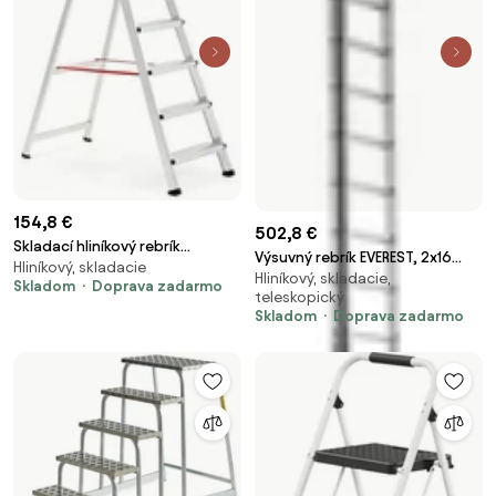
154,8 €
502,8 €
Skladací hliníkový rebrík
Výsuvný rebrík EVEREST, 2x16
Hliníkový, skladacie
UPWARD, 6 priečok, výška 1330
Hliníkový, skladacie,
schodíkov, výška 7700 mm
Skladom
Doprava zadarmo
mm
teleskopický
Skladom
Doprava zadarmo