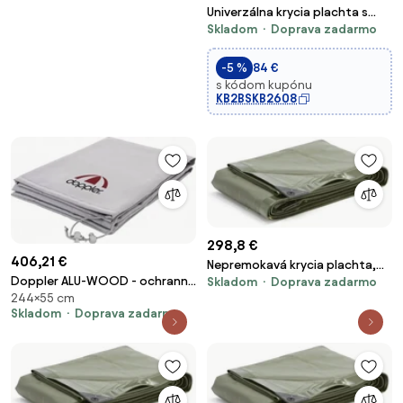
Univerzálna krycia plachta s
Skladom
Doprava zadarmo
očkami, PE, 100 g/m2, 10 x 12 m
-5 %
84 €
s kódom kupónu
KB2BSKB2608
298,8 €
406,21 €
Nepremokavá krycia plachta,
Doppler ALU-WOOD - ochranný
Skladom
Doprava zadarmo
5x8 m
244×55 cm
obal pre slnečník s bočnou
Skladom
Doprava zadarmo
nohou 400 x 300 cm