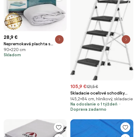
28,9 €
Nepremokavá plachta s
90×220 cm
gumičkou po obvode EMI,
Skladom
Plachta 90x220
105,9 €
121,5 €
Skladacie oceľové schodíky
145,2×84 cm, hliníkový, skladacie
GSLB35204WZ01
Na odoslanie o 1 týždeň
Doprava zadarmo