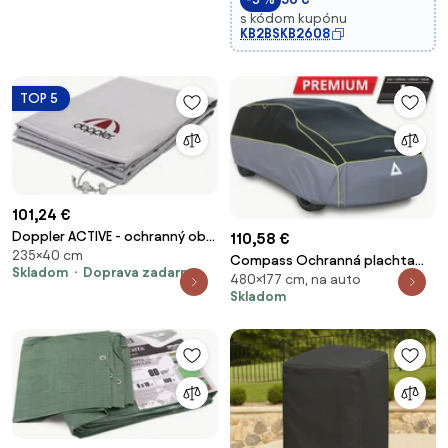
s kódom kupónu
KB2BSKB2608
TOP 5
101,24 €
Doppler ACTIVE - ochranný obal
110,58 €
235×40 cm
pre slnečníky s bočnou nohou
Compass Ochranná plachta
Skladom
Doprava zadarmo
350 cm a 300 x 300 cm
480×177 cm, na auto
proti krupobitiu PREMIUM L 480
Skladom
× 177 × 119 cm