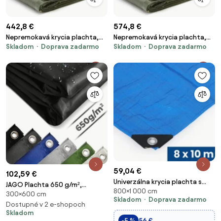
442,8 €
574,8 €
Nepremokavá krycia plachta,
Nepremokavá krycia plachta,
Skladom
Doprava zadarmo
Skladom
Doprava zadarmo
6x10 m
8x10 m
59,04 €
102,59 €
Univerzálna krycia plachta s
JAGO Plachta 650 g/m²,
800×1 000 cm
očkami, PE, 100 g/m2, 8 x 10 m
300×600 cm
hliníkové oká, čierna, 3 x 6 m
Skladom
Doprava zadarmo
Dostupné v 2 e-shopoch
Skladom
-5 %
56 €