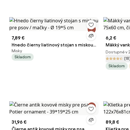
7,89 €
6,2 €
Hnedo čierny liatinový stojan s miskou
Mäkký vank
Misky
pre psov / mačky - Ø 19*5 cm
cm, čierny
Dostupné v 
Skladom
(18
Skladom
31,96 €
89,8 €
Čierne antik kovové misky pre psa
Klietka pre