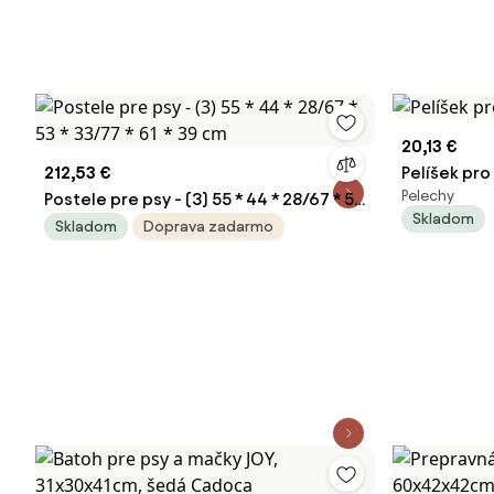
20,13 €
212,53 €
Pelíšek pro
Pelechy
Postele pre psy - (3) 55 * 44 * 28/67 * 53
Skladom
* 33/77 * 61 * 39 cm
Skladom
Doprava zadarmo