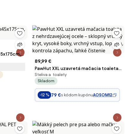
45x175cm,
89,99 €
PawHut XXL uzavretá mačacia toaleta z
Steliva a toalety
nehrdzavejúcej ocele – sklopný vrchný
Skladom
kryt, vysoké boky, vrchný vstup,
lopatka, kontrola zápachu, ľahké
79 €
s kódom kupónu
AOSOM12
-12 %
čistenie