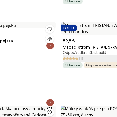
Skladom
TOP 10
 pejska
89,8 €
Mačací strom TRISTAN, 57x
Odpočívadlá a škrabadlá
šedá Feandrea
(1)
Skladom
Doprava zadarmo