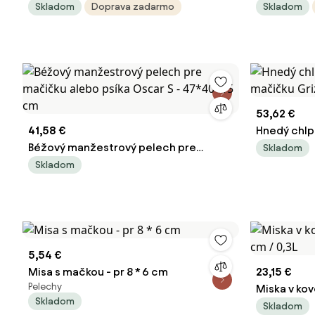
Skladom
Doprava zadarmo
Skladom
53,62 €
41,58 €
Hnedý chlp
Béžový manžestrový pelech pre
mačičku Gr
Skladom
mačičku alebo psíka Oscar S -
Skladom
47*40*15 cm
5,54 €
Misa s mačkou - pr 8 * 6 cm
23,15 €
Pelechy
Miska v kov
Skladom
0,3L
Skladom