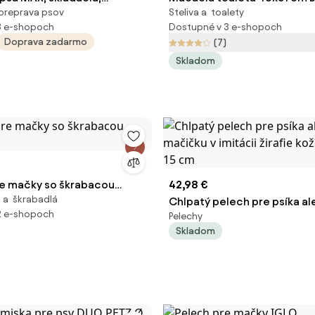
preprava psov
Steliva a toalety
m, čierna Feandrea
3 e-shopoch
Dostupné v 3 e-shopoch
Doprava zadarmo
(7)
Skladom
e mačky so škrabacou
42,98 €
 a škrabadlá
Chlpatý pelech pre psíka a
2 e-shopoch
Pelechy
mačičku v imitácii žirafie ko
Skladom
* 15 cm