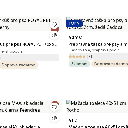
TOP 9
40,9 €
úš pre psa ROYAL PET 75x60
Prepravná taška pre psy a ma
Cestovanie, preprava psov
70x52x52cm, šedá Cadoca
2 e-shopoch
(7)
)
Skladom
Doprava zadarmo
Doprava zadarmo
41 €
 psa MAX, skladacia,
Mačacia toaleta 40x51 cm Bi