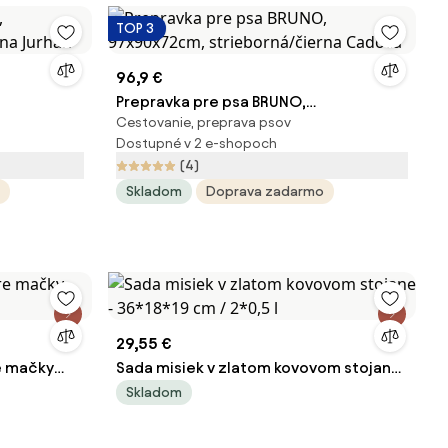
TOP 3
96,9 €
Prepravka pre psa BRUNO,
Cestovanie, preprava psov
rna Jurhan
97x90x72cm, strieborná/čierna
Dostupné v 2 e-shopoch
Cadoca
(4)
Skladom
Doprava zadarmo
29,55 €
e mačky
Sada misiek v zlatom kovovom stojane
- 36*18*19 cm / 2*0,5 l
Skladom