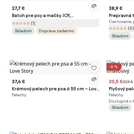
27,7 €
38,9 €
Batoh pre psy a mačky JOY,
Prepravná t
Cestovanie, 
31x30x41cm, šedá Cadoca
60x42x42c
(1)
(6)
Skladom
Doprava zadarmo
Skladom
-6 %
37,4 €
20,5 €
21,9 €
Krémový pelech pre psa ø 55 cm – Love
Plyšový pe
Pelechy
Pelechy
Story
tmavosivý
Dostupné v 
Skladom