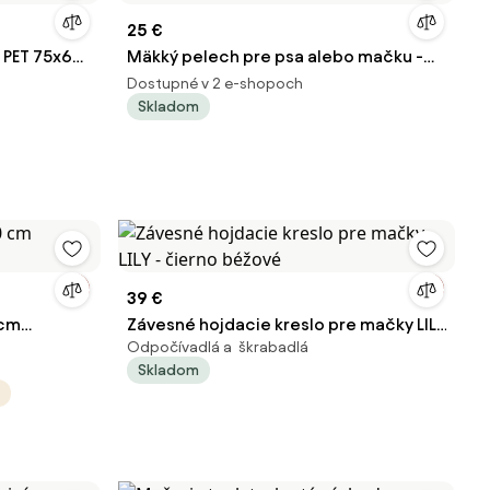
25 €
 PET 75x60
Mäkký pelech pre psa alebo mačku -
veľkosť M
Dostupné v 2 e-shopoch
Skladom
39 €
 cm
Závesné hojdacie kreslo pre mačky LILY
Odpočívadlá a škrabadlá
- čierno béžové
Skladom