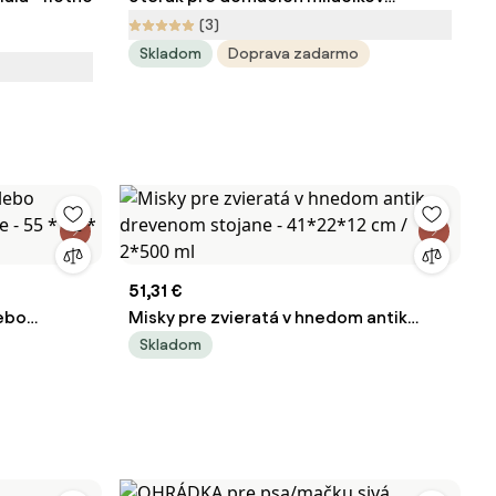
ZOOROYAL 80x35 cm sivomodrý
(3)
Skladom
Doprava zadarmo
51,31 €
lebo
Misky pre zvieratá v hnedom antik
že - 55 * 42
drevenom stojane - 41*22*12 cm /
Skladom
2*500 ml