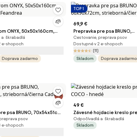
TOP 1
69,9 €
rom ONYX, 50x50x160cm,
Prepravka pre psa BRUNO,
 a škrabadlá
Cestovanie, preprava psov
a Feandrea
66x90x72cm, strieborná/čie
2 e-shopoch
Dostupné v 2 e-shopoch
(11)
Doprava zadarmo
Skladom
Doprava zadarmo
49 €
pre psa BRUNO, 70x54x51cm,
Závesné hojdacie kreslo pr
preprava psov
Odpočívadlá a škrabadlá
/čierna Cadoca
COCO - hnedé
3 e-shopoch
Skladom