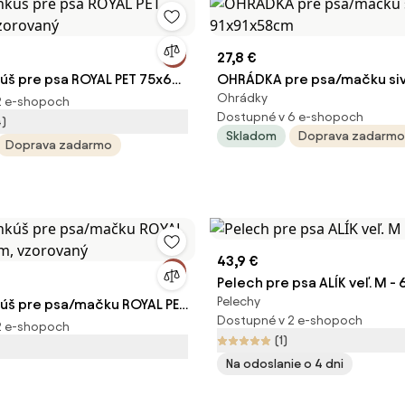
27,8 €
úš pre psa ROYAL PET 75x60
OHRÁDKA pre psa/mačku si
Ohrádky
aný
91x91x58cm
2 e-shopoch
Dostupné v 6 e-shopoch
4)
Skladom
Doprava zadarmo
Doprava zadarmo
43,9 €
Pelech pre psa ALÍK veľ. M -
Pelechy
úš pre psa/mačku ROYAL PET
Dostupné v 2 e-shopoch
vzorovaný
2 e-shopoch
(1)
Na odoslanie o 4 dni