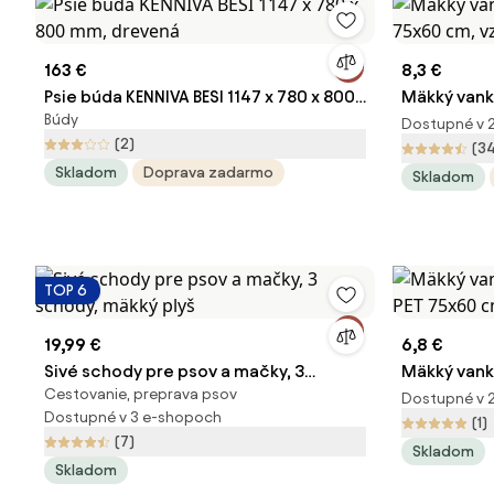
163 €
8,3 €
Psie búda KENNIVA BESI 1147 x 780 x 800
Mäkký vank
Búdy
mm, drevená
cm, vzorov
Dostupné v 
(2)
(3
Skladom
Doprava zadarmo
Skladom
TOP 6
19,99 €
6,8 €
Sivé schody pre psov a mačky, 3
Mäkký vank
Cestovanie, preprava psov
schody, mäkký plyš
75x60 cm, 
Dostupné v 
Dostupné v 3 e-shopoch
(1)
(7)
Skladom
Skladom