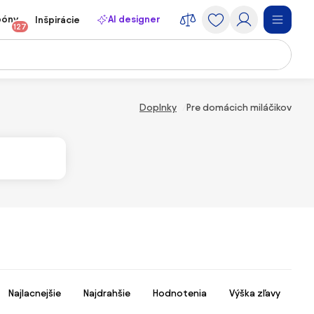
póny
AI designer
Inšpirácie
127
Doplnky
Pre domácich miláčikov
Najlacnejšie
Najdrahšie
Hodnotenia
Výška zľavy