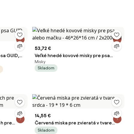
53,72 €
psa GUID,
Veľké hnedé kovové misky pre psa
Misky
alebo mačku - 46*26*16 cm / 2x2000
Skladom
ml
14,55 €
ch pre
Červená miska pre zvieratá v tvare
cm
srdca - 19 * 19 * 6 cm
Skladom