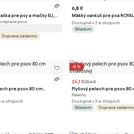
6,8 €
aška pre psy a mačky ELI,
Mäkký vankúš pre psa ROYAL
preprava psov
m, tmavočervená Cadoca
cm, čierny
Dostupné v 2 e-shopoch
Skladom
Doprava zadarmo
-5 %
24,1 €
25,4 €
lech pre psov 80 cm
Plyšový pelech pre psov 80
Pelechy
tmavosivý
4 e-shopoch
Dostupné v 2 e-shopoch
Skladom
Doprava zadarmo