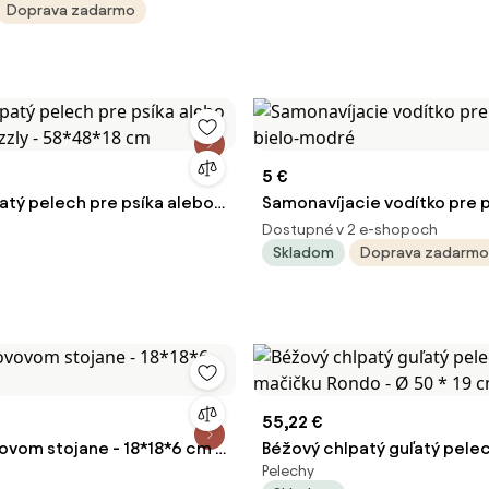
Doprava zadarmo
5 €
atý pelech pre psíka alebo
Samonavíjacie vodítko pre 
izzly - 58*48*18 cm
bielo-modré
Dostupné v 2 e-shopoch
Skladom
Doprava zadarmo
55,22 €
ovom stojane - 18*18*6 cm /
Béžový chlpatý guľatý pele
Pelechy
mačičku Rondo - Ø 50 * 19 