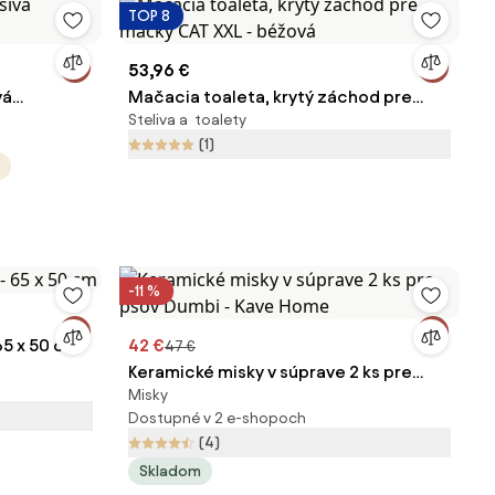
TOP 8
53,96 €
vá
Mačacia toaleta, krytý záchod pre
Steliva a toalety
mačky CAT XXL - béžová
(1)
-11 %
 65 x 50 cm
42 €
47 €
Keramické misky v súprave 2 ks pre
Misky
psov Dumbi - Kave Home
Dostupné v 2 e-shopoch
(4)
Skladom