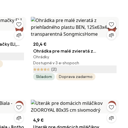
čky ELI,
20,4 €
Ohrádka pre malé zvieratá z
Ohrádky
priehľadného plastu BEN, 125x63x42cm,
Dostupné v 3 e-shopoch
transparentná SongmicsHome
(2)
Skladom
Doprava zadarmo
4,9 €
ala - Rotho
Uterák pre domácich miláčikov