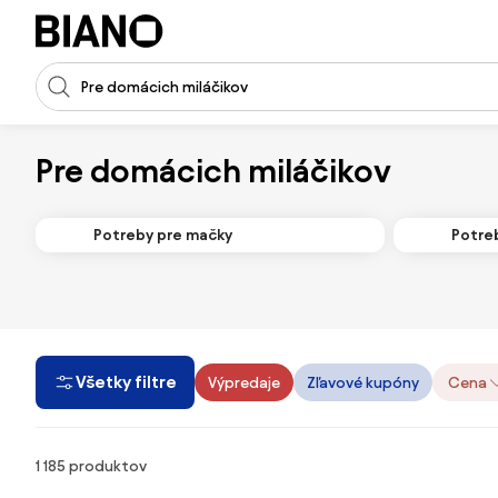
Preskočiť navigáciu, prejsť na obsah
Vstup pre vyhľadávanie
Preskočiť obsah, prejsť na pätu
Pre domácich miláčikov
Potreby pre mačky
Potre
Všetky filtre
Výpredaje
Zľavové kupóny
Cena
Produkty
1 185 produktov