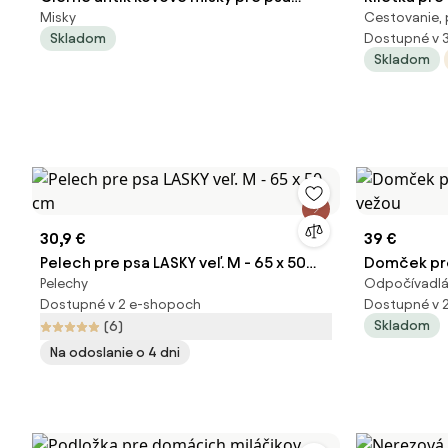
Misky
Cestovanie, 
Potier ornament - 39*19*25 cm
122x76x81c
Skladom
Dostupné v 
Skladom
30,9 €
39 €
Pelech pre psa LASKY veľ. M - 65 x 50
Domček pr
Pelechy
Odpočívadlá
cm
vežou
Dostupné v 2 e-shopoch
Dostupné v 
Skladom
(6)
Na odoslanie o 4 dni