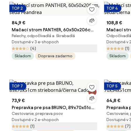
TOP 2
TOP 4
84,9 €
108,8 €
Mačací strom PANTHER, 60x50x206cm,
Mačací st
Pelechy, odpočívadlá a škrabadlá
Odpočívadlá
šedá Feandrea
šedá/čiern
Dostupné v 3 e-shopoch
Dostupné v 
(4)
(1)
Skladom
Doprava zadarmo
Skladom
TOP 7
TOP 5
73,9 €
64,8 €
Prepravka pre psa BRUNO, 89x70x51cm
Prepravka 
Cestovanie, preprava psov
Cestovanie, 
strieborná/čierna Cadoca
strieborná
Dostupné v 2 e-shopoch
Dostupné v 
(1)
(7)