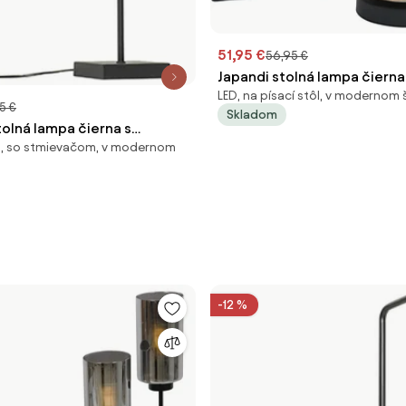
51,95 €
56,95 €
Japandi stolná lampa čiern
LED, na písací stôl, v modernom 
ľanovým tienidlom 21,5 cm -
5 €
Skladom
olná lampa čierna s
ôl, so stmievačom, v modernom
 látky čierna so zlatom - VT 1
-12 %