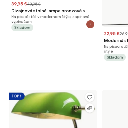
39,95 €
43,95 €
Dizajnová stolná lampa bronzová s
Na písací stôl, v modernom štýle, zapínaná
matným sivým sklom - Umbrella
vypínačom
Skladom
22,95 €
26,9
Moderná st
Na písací st
tienidlom z
štýle
Skladom
TOP 1