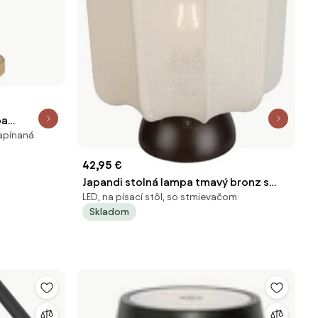
pa
zapínaná
m vrátane
42,95 €
Japandi stolná lampa tmavý bronz s
LED, na písací stôl, so stmievačom
béžovým tienidlom - Nori
Skladom