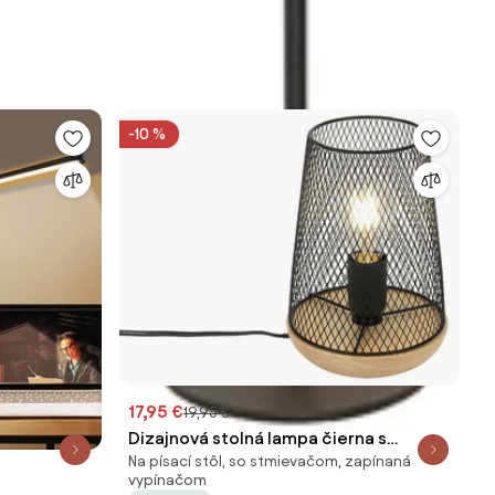
-10 %
17,95 €
19,95 €
Dizajnová stolná lampa čierna s
Na písací stôl, so stmievačom, zapínaná
drevom - Bosk
vypínačom