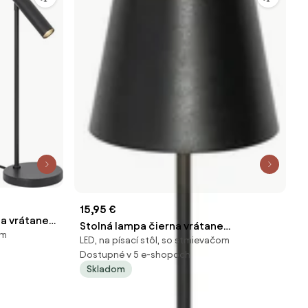
15,95 €
a vrátane
Stolná lampa čierna vrátane
om
m - Neva
LED, na písací stôl, so stmievačom
stmievateľnej a nabíjateľnej LED IP54 -
Dostupné v 5 e-shopoch
Murdock
Skladom