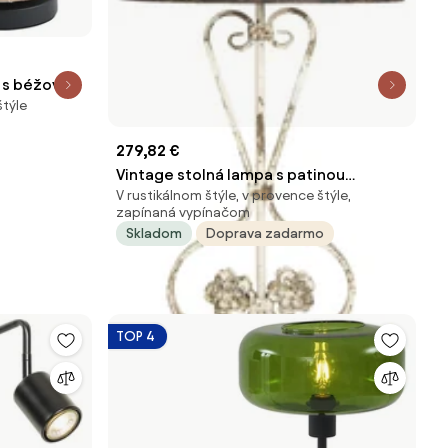
a s béžovým
štýle
 Nami
279,82 €
Vintage stolná lampa s patinou
V rustikálnom štýle, v provence štýle,
Tristram - 48 * 48 * 105 cm E27 / max 1 *
zapínaná vypínačom
60W
Skladom
Doprava zadarmo
TOP 4