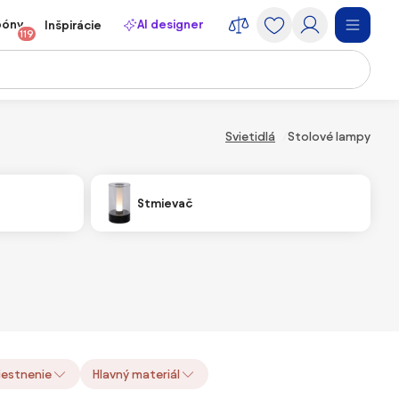
póny
AI designer
Inšpirácie
119
Svietidlá
Stolové lampy
Stmievač
estnenie
Hlavný materiál