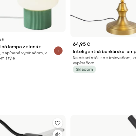
5 €
64,95 €
lná lampa zelená s
Inteligentná bankárska lam
l, zapínaná vypínačom, v
klom 18 cm - Kumo
Na písací stôl, so stmievačom, 
m štýle
bronzová s jantárovým sklo
vypínačom
WiFi A60 - Banker
Skladom