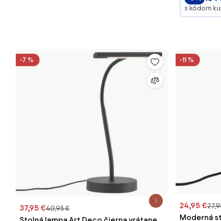
s kódom k
-7 %
-11 %
24,95 €
27,9
37,95 €
40,95 €
Moderná s
Stolná lampa Art Deco čierna vrátane