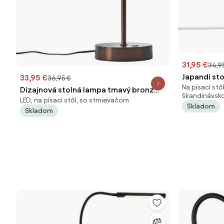
31,95 €
34,9
Japandi sto
33,95 €
36,95 €
Na písací stô
opálovým s
Dizajnová stolná lampa tmavý bronz
škandinávsko
LED, na písací stôl, so stmievačom
vrátane LED stmievateľná - Joya
Skladom
Skladom