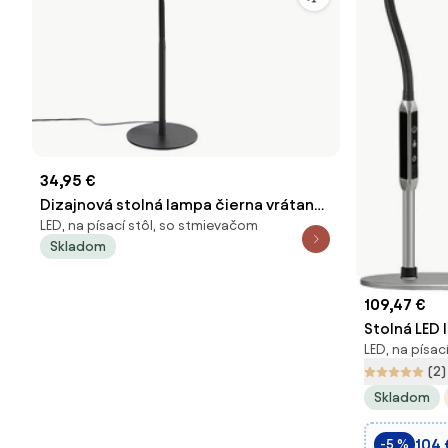
34,95 €
Dizajnová stolná lampa čierna vrátane
LED, na písací stôl, so stmievačom
LED s dotykovým stmievačom - Palka
Skladom
109,47 €
Stolná LED 
LED, na písac
diaľkový o
(2)
Skladom
104 
-5 %