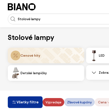
Preskočiť navigáciu, prejsť na obsah
Vstup pre vyhľadávanie
Preskočiť obsah, prejsť na pätu
Stolové lampy
Cenové hity
LED
Zobraz
Detské lampičky
Všetky filtre
Výpredaje
Zľavové kupóny
Cena