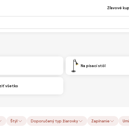
Zľavové ku
Na písací stôl
iť všetko
Štýl
Doporučený typ žiarovky
Zapínanie
Umi