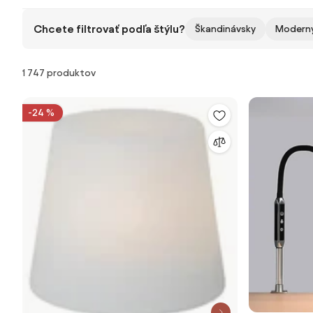
Chcete filtrovať podľa štýlu?
Škandinávsky
Modern
Produkty
1 747 produktov
-24 %