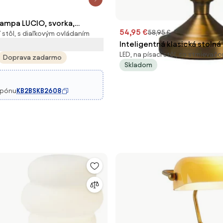
lampa LUCIO, svorka,
54,95 €
58,95 €
í stôl, s diaľkovým ovládaním
vládač
Inteligentná klasická stoln
LED, na písací stôl, so stmievač
bronzová so zeleným sklom
Doprava zadarmo
Skladom
Wifi A60 - Banker
€
upónu
KB2BSKB2608