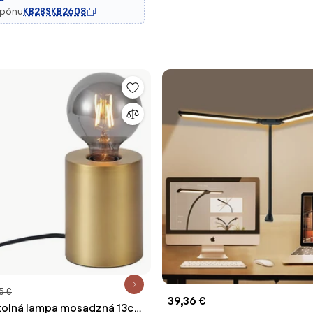
upónu
KB2BSKB2608
5 €
39,36 €
tolná lampa mosadzná 13cm