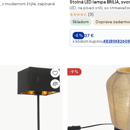
Stolná LED lampa BRILIA, svo
ôl, v modernom štýle, zapínaná
LED, na písací stôl, so stmievač
(3)
Skladom
Doprava zadarmo
37 €
-5 %
s kódom kupónu
KB2BSKB2608
-9 %