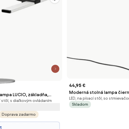
44,95 €
Moderná stolná lampa čiern
lampa LUCIO, základňa,
LED, na písací stôl, so stmievač
LED s dotykovým stmievačo
í stôl, s diaľkovým ovládaním
vládač
Skladom
Doprava zadarmo
€