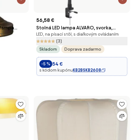
56,58 €
á lampa
Stolná LED lampa ALVARO, svorka,
om
LED, na písací stôl, s diaľkovým ovládaním
 vrátane
diaľkový ovládač
(3)
Skladom
Doprava zadarmo
54 €
-5 %
s kódom kupónu
KB2BSKB2608