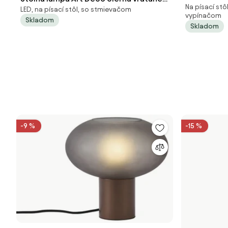
Na písací st
- Cylinder
LED, na písací stôl, so stmievačom
LED - Tableau
vypínačom
Skladom
Skladom
-9 %
-15 %