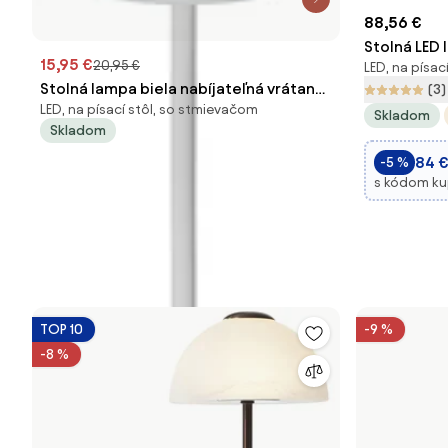
88,56 €
Stolná LED 
15,95 €
20,95 €
LED, na písac
diaľkový o
Stolná lampa biela nabíjateľná vrátane
(3)
LED, na písací stôl, so stmievačom
LED a stmievača IP54 - Jude
Skladom
Skladom
84 
-5 %
s kódom k
TOP 10
-9 %
-8 %