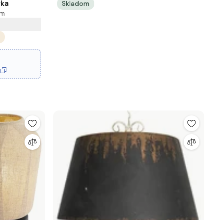
rka
Skladom
om