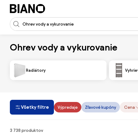
Preskočiť navigáciu, prejsť na obsah
Vstup pre vyhľadávanie
Preskočiť obsah, prejsť na pätu
Ohrev vody a vykurovanie
Radiátory
Vyhrie
Všetky filtre
Výpredaje
Zľavové kupóny
Cena
Produkty
3 738 produktov