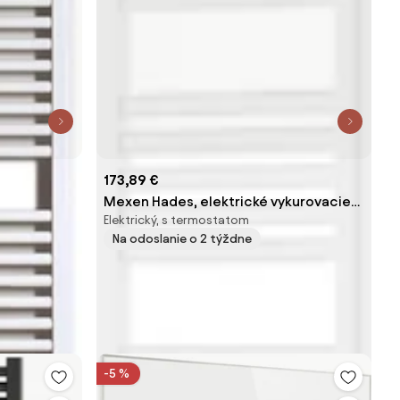
173,89 €
Mexen Hades, elektrické vykurovacie
Elektrický, s termostatom
a
teleso 1500 x 400 mm, 600 W, biela,
Na odoslanie o 2 týždne
W104-1500-400-2600-20
-5 %