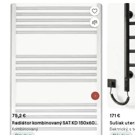
75,2 €
171 €
Radiátor kombinovaný SAT KD 150x60
Sušiak uter
Kombinovaný
Elektrický, 
cm biela SATRAKD6001500
54,5x41,1 