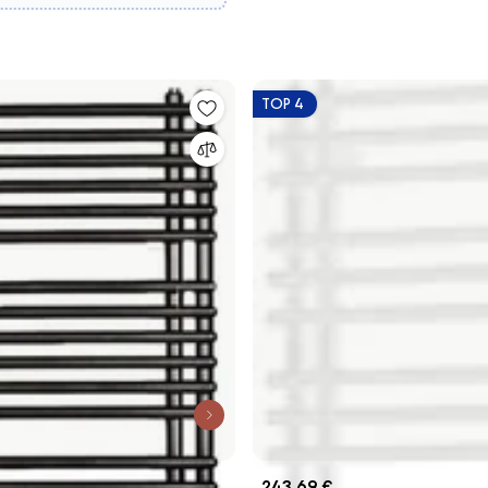
TOP 4
243,69 €