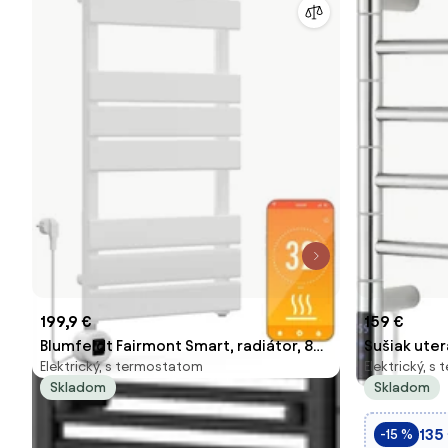
199,9 €
159 €
Blumfeldt Fairmont Smart, radiátor, 80
Sušiak uter
Elektrický, s termostatom
Elektrický, 
x 45 cm, 600 W
54,5x41,1 
Skladom
Skladom
135
-15 %