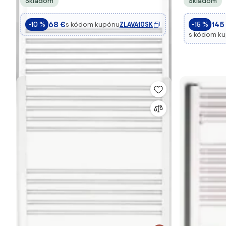
Skladom
Skladom
68 €
145
s kódom kupónu
ZLAVA10SK
-10 %
-15 %
s kódom k