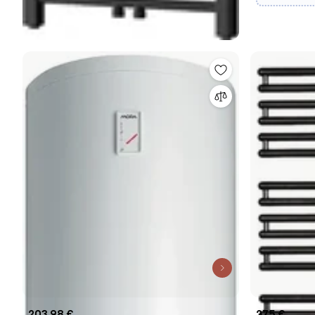
203,98 €
275 €