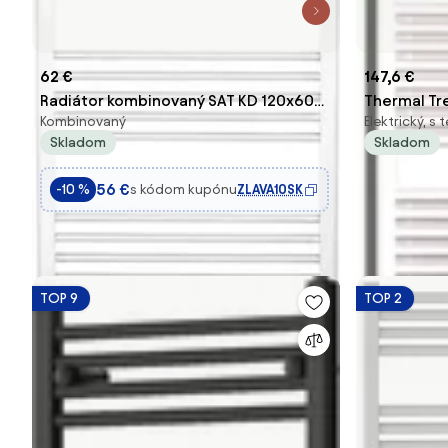
62 €
147,6 €
Radiátor kombinovaný SAT KD 120x60
Thermal Tre
Kombinovaný
Elektrický, 
cm biela SATRAKD6001200
132x45 cm 
Skladom
Skladom
56 €
s kódom kupónu
ZLAVA10SK
-10 %
TOP 9
TOP 2