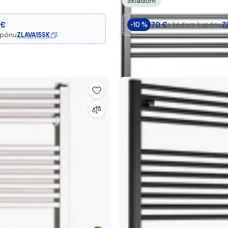
Skladom
 €
70 €
s kódom kupónu
Z
-10 %
upónu
ZLAVA15SK