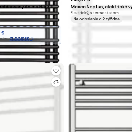
ombinovaný Anima Henrik
Mexen Neptun, elektrické v
ý
Elektrický, s termostatom
antracit SIKOHTO6001200A
teleso 1600 x 500 mm, 900 W
Na odoslanie o 2 týždne
W101-1600-500-2900-20
 €
upónu
ZLAVA10SK