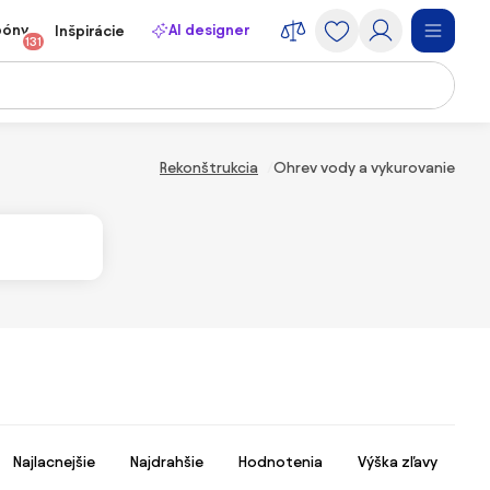
póny
AI designer
Inšpirácie
131
Rekonštrukcia
Ohrev vody a vykurovanie
Najlacnejšie
Najdrahšie
Hodnotenia
Výška zľavy