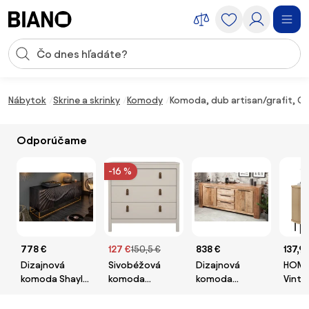
Preskočiť navigáciu, prejsť na obsah
Vstup pre vyhľadávanie
Preskočiť obsah, prejsť na pätu
Nábytok
Skrine a skrinky
Komody
Komoda, dub artisan/grafit, GA
Odporúčame
-16 %
778 €
127 €
150,5 €
838 €
137,9
Dizajnová
Sivobéžová
Dizajnová
HOM
komoda Shayla
komoda
komoda
Vinta
177 cm čierne
82x80x38 cm
Thunder 175 cm
Komod
mango
Madrid – Tvilum
Posu