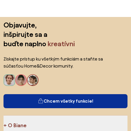
Preskočiť pätu, prejsť na začiatok stránky
Objavujte,
inšpirujte sa a
buďte naplno
kreatívni
Získajte prístup ku všetkým funkciám a staňte sa
súčasťou Home&Decor komunity.
Chcem všetky funkcie!
O Biane