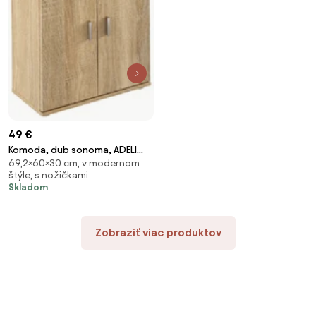
49 €
Komoda, dub sonoma, ADELI
69,2×60×30 cm, v modernom
TYP 1
štýle, s nožičkami
Skladom
Zobraziť viac produktov