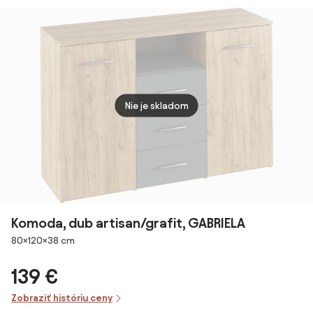
Dvera
Pries
Obýva
Kuchy
Jedál
90x4
Dub |
Nie je skladom
Komoda, dub artisan/grafit, GABRIELA
Rozmery
80×120×38 cm
139 €
Zobraziť históriu ceny