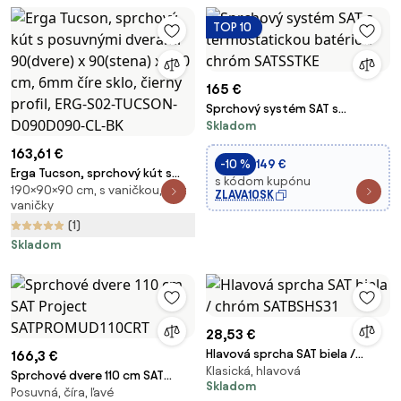
BF
TOP 10
165 €
Sprchový systém SAT s
Skladom
termostatickou batériou
chróm SATSSTKE
163,61 €
-10 %
149 €
Erga Tucson, sprchový kút s
s kódom kupónu
190×90×90 cm, s vaničkou, bez
posuvnými dverami 90(dvere) x
ZLAVA10SK
vaničky
90(stena) x 190 cm, 6mm číre
(1)
sklo, čierny profil, ERG-S02-
TUCSON-D090D090-CL-BK
Skladom
28,53 €
Hlavová sprcha SAT biela /
166,3 €
Klasická, hlavová
chróm SATBSHS31
Sprchové dvere 110 cm SAT
Skladom
Posuvná, číra, ľavé
Project SATPROMUD110CRT