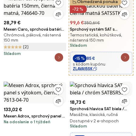
Obmedzená ponuka
-72 %
28,79 €
99,6 €
350,61 €
Mexen Caro, sprchová batéria
Sprchový systém SAT s
Chrómová, páková, nástenná
Termostatická, kohútiková,
150mm, čierna matná, 746640-
termostatickou batériou
150 mm
nástenná 150 mm
70
čierna matná SATSSTKPC
Skladom
(2)
Skladom
-15 %
85 €
s kódom kupónu
ZLAVA15SK
18,73 €
Sprchová hlavica SAT biela /
133,02 €
Masážna, klasická, ručná
chróm SATBSRS33
Mexen Adrox, sprchový panel s
Dostupné v 2 e-shopoch
Na odoslanie o 1 týždeň
výtokom, čierna, 7613-04-70
Skladom