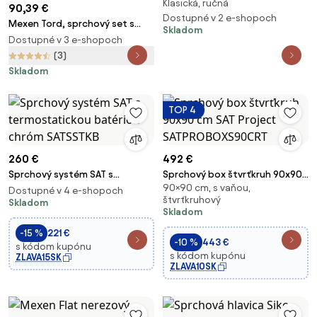
Klasická, ručná
Novaservis na stenu chróm
90,39 €
MINIFAST,0
Dostupné v 2 e-shopoch
Mexen Tord, sprchový set s
Skladom
dažďovou sprchou a Slim
Dostupné v 3 e-shopoch
termostatickou sprchovou
(3)
batériou, čierna matná,
Skladom
77105200-70
TOP 4
260 €
492 €
Sprchový systém SAT s
Sprchový box štvrťkruh 90x90
90×90 cm, s vaňou,
termostatickou batériou
cm SAT Project
Dostupné v 4 e-shopoch
štvrťkruhový
chróm SATSSTKB
Skladom
SATPROBOXS90CRT
Skladom
-15 %
221 €
-10 %
443 €
s kódom kupónu
s kódom kupónu
ZLAVA15SK
ZLAVA10SK