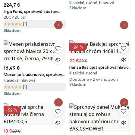
Klasická, ručná, hlavová
batérie chróm MULTIPIPEHNEW
224,7 €
Skladom
Erga Paris, sprchová zástena
200×120 cm
Walk-In 120x200 cm v čiernom
ráme, 8mm číre sklo, čierny
(1)
profil, ERG-V02-PARIS-120x200-
Skladom
BF
-24 %
22 €
29 €
Hansa Basicjet sprchová hlavica
16,49 €
Klasická, ručná
chróm 44681113
Mexen príslušenstvo, sprchová
Dostupné v 2 e-shopoch
Klasická, hlavová
hlavica 20 x 20 cm D-45, čierna,
Skladom
79745-70
(1)
Skladom
-52 %
13 €
27 €