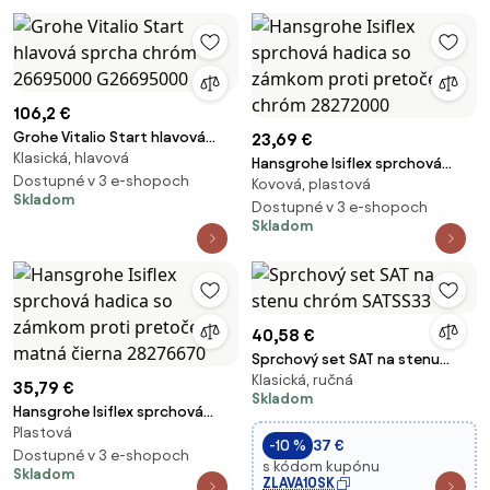
106,2 €
Grohe Vitalio Start hlavová
23,69 €
Klasická, hlavová
sprcha chróm 26695000
Hansgrohe Isiflex sprchová
G26695000
Dostupné v 3 e-shopoch
Kovová, plastová
hadica so zámkom proti
Skladom
pretočeniu chróm 28272000
Dostupné v 3 e-shopoch
Skladom
40,58 €
Sprchový set SAT na stenu
Klasická, ručná
chróm SATSS33
35,79 €
Skladom
Hansgrohe Isiflex sprchová
Plastová
hadica so zámkom proti
-10 %
37 €
pretočeniu matná čierna
Dostupné v 3 e-shopoch
s kódom kupónu
Skladom
28276670
ZLAVA10SK