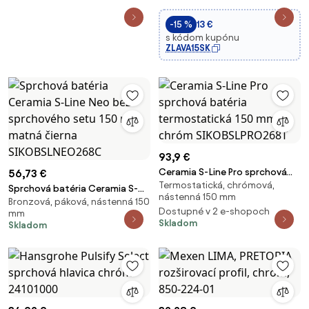
-15 %
13 €
s kódom kupónu
ZLAVA15SK
93,9 €
Ceramia S-Line Pro sprchová
56,73 €
Termostatická, chrómová,
batéria termostatická 150 mm
Sprchová batéria Ceramia S-
nástenná 150 mm
chróm SIKOBSLPRO268T
Bronzová, páková, nástenná 150
Line Neo bez sprchového setu
Dostupné v 2 e-shopoch
mm
150 mm matná čierna
Skladom
Skladom
SIKOBSLNEO268C