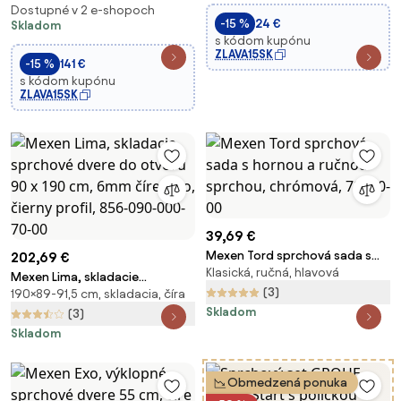
Dostupné v 2 e-shopoch
-15 %
24 €
Skladom
s kódom kupónu
ZLAVA15SK
-15 %
141 €
s kódom kupónu
ZLAVA15SK
39,69 €
Mexen Tord sprchová sada s
202,69 €
Klasická, ručná, hlavová
hornou a ručnou sprchou,
Mexen Lima, skladacie
chrómová, 78200-00
(3)
190×89-91,5 cm, skladacia, číra
sprchové dvere do otvoru 90 x
Skladom
190 cm, 6mm číre sklo, čierny
(3)
profil, 856-090-000-70-00
Skladom
Obmedzená ponuka