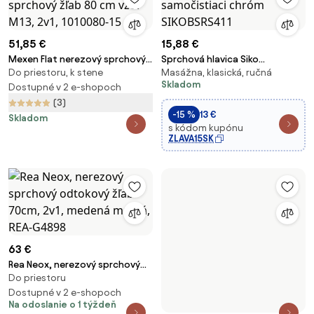
51,85 €
15,88 €
Mexen Flat nerezový sprchový
Sprchová hlavica Siko
Do priestoru, k stene
Masážna, klasická, ručná
žľab 80 cm vzor M13, 2v1,
samočistiaci chróm
Skladom
1010080-15
Dostupné v 2 e-shopoch
SIKOBSRS411
(3)
-15 %
13 €
Skladom
s kódom kupónu
ZLAVA15SK
21,31 €
Sprchová hlavica Siko chróm
Klasická, ručná
SIKOBSRST21
63 €
Dostupné v 3 e-shopoch
Rea Neox, nerezový sprchový
Skladom
Do priestoru
odtokový žľab 70cm, 2v1,
medená matná, REA-G4898
Dostupné v 2 e-shopoch
Na odoslanie o 1 týždeň