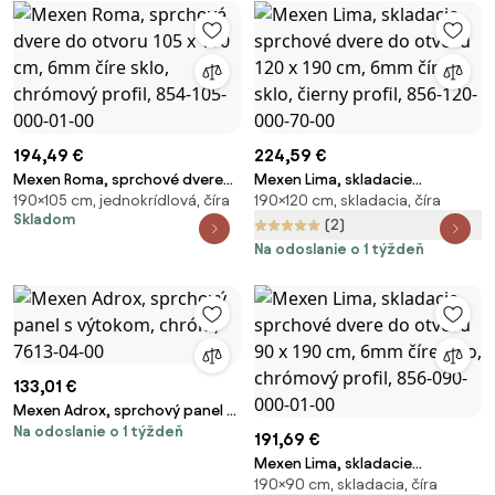
194,49 €
224,59 €
Mexen Roma, sprchové dvere
Mexen Lima, skladacie
190×105 cm, jednokrídlová, číra
190×120 cm, skladacia, číra
do otvoru 105 x 190 cm, 6mm
sprchové dvere do otvoru 120 x
Skladom
číre sklo, chrómový profil, 854-
190 cm, 6mm číre sklo, čierny
(2)
105-000-01-00
profil, 856-120-000-70-00
Na odoslanie o 1 týždeň
133,01 €
Mexen Adrox, sprchový panel s
Na odoslanie o 1 týždeň
výtokom, chróm, 7613-04-00
191,69 €
Mexen Lima, skladacie
190×90 cm, skladacia, číra
sprchové dvere do otvoru 90 x