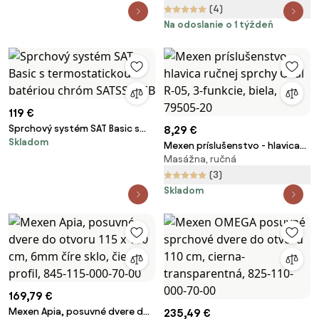
190 cm, 6mm číre sklo,
(4)
chrómový profil, 856-090-000-
Na odoslanie o 1 týždeň
01-00
119 €
Sprchový systém SAT Basic s
8,29 €
Skladom
termostatickou batériou
Mexen príslušenstvo - hlavica
chróm SATSSTKEB
Masážna, ručná
ručnej sprchy Oval R-05, 3-
funkcie, biela, 79505-20
(3)
Skladom
169,79 €
Mexen Apia, posuvné dvere do
235,49 €