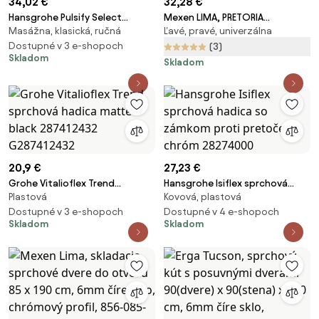
34,02 €
32,28 €
Hansgrohe Pulsify Select
Mexen LIMA, PRETORIA
Masážna, klasická, ručná
Ľavé, pravé, univerzálna
sprchová hlavica chróm
rozširovací profil, chróm, 850-
24101000
Dostupné v 3 e-shopoch
224-01
(3)
Skladom
Skladom
20,9 €
27,23 €
Grohe Vitalioflex Trend
Hansgrohe Isiflex sprchová
Plastová
Kovová, plastová
sprchová hadica matte black
hadica so zámkom proti
287412432 G287412432
Dostupné v 3 e-shopoch
pretočeniu chróm 28274000
Dostupné v 4 e-shopoch
Skladom
Skladom