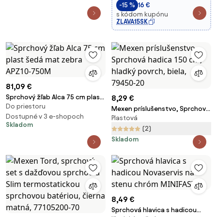
-15 %
16 €
s kódom kupónu
ZLAVA15SK
81,09 €
Sprchový žľab Alca 75 cm plast
8,29 €
Do priestoru
šedá mat zebra APZ10-750M
Mexen príslušenstvo, Sprchová
Dostupné v 3 e-shopoch
Plastová
hadica 150 cm, hladký povrch,
Skladom
biela, 79450-20
(2)
Skladom
8,49 €
Sprchová hlavica s hadicou