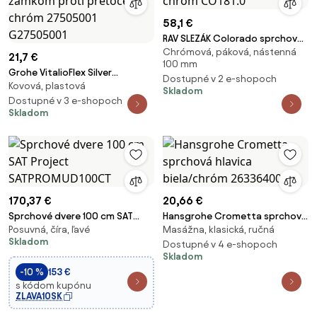
58,1 €
RAV SLEZÁK Colorado sprchová
Chrómová, páková, nástenná
batéria 100 mm chróm CO181.0
21,7 €
100 mm
Grohe VitalioFlex Silver
Dostupné v 2 e-shopoch
Kovová, plastová
sprchová hadica so zámkom
Skladom
proti pretočeniu chróm
Dostupné v 3 e-shopoch
Skladom
27505001 G27505001
170,37 €
20,66 €
Sprchové dvere 100 cm SAT
Hansgrohe Crometta sprchová
Posuvná, číra, ľavé
Masážna, klasická, ručná
Project SATPROMUD100CT
hlavica biela/chróm 26336400
Skladom
Dostupné v 4 e-shopoch
Skladom
-10 %
153 €
s kódom kupónu
ZLAVA10SK