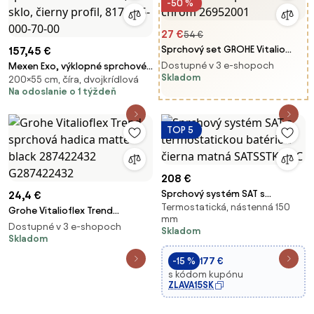
-50 %
27 €
54 €
Sprchový set GROHE Vitalio
157,45 €
Start s poličkou chróm
Dostupné v 3 e-shopoch
Mexen Exo, výklopné sprchové
26952001
Skladom
200×55 cm, číra, dvojkrídlová
dvere 55 cm, číre sklo, čierny
Na odoslanie o 1 týždeň
profil, 817-055-000-70-00
TOP 5
208 €
Sprchový systém SAT s
24,4 €
Termostatická, nástenná 150
termostatickou batériou
Grohe Vitalioflex Trend
mm
čierna matná SATSSTKEMC
sprchová hadica matte black
Dostupné v 3 e-shopoch
Skladom
287422432 G287422432
Skladom
-15 %
177 €
s kódom kupónu
ZLAVA15SK