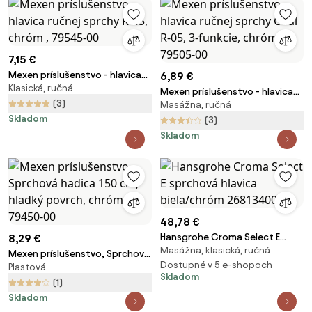
7,15 €
Mexen príslušenstvo - hlavica
6,89 €
Klasická, ručná
ručnej sprchy R-45, chróm ,
Mexen príslušenstvo - hlavica
79545-00
(3)
Masážna, ručná
ručnej sprchy Oval R-05, 3-
Skladom
funkcie, chróm, 79505-00
(3)
Skladom
48,78 €
Hansgrohe Croma Select E
8,29 €
Masážna, klasická, ručná
sprchová hlavica biela/chróm
Mexen príslušenstvo, Sprchová
26813400
Dostupné v 5 e-shopoch
Plastová
hadica 150 cm, hladký povrch,
Skladom
chróm, 79450-00
(1)
Skladom