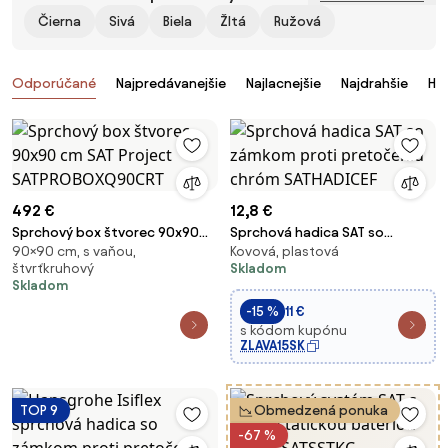
Čierna
Sivá
Biela
Žltá
Ružová
Produkty
Odporúčané
Najpredávanejšie
Najlacnejšie
Najdrahšie
Ho
492 €
12,8 €
Sprchový box štvorec 90x90
Sprchová hadica SAT so
90×90 cm, s vaňou,
Kovová, plastová
cm SAT Project
zámkom proti pretočeniu
štvrťkruhový
Skladom
SATPROBOXQ90CRT
chróm SATHADICEF
Skladom
-15 %
11 €
s kódom kupónu
ZLAVA15SK
TOP 9
Obmedzená ponuka
-67 %