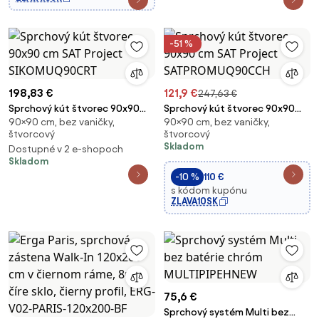
-51 %
198,83 €
121,9 €
247,63 €
Sprchový kút štvorec 90x90
Sprchový kút štvorec 90x90
90×90 cm, bez vaničky,
90×90 cm, bez vaničky,
cm SAT Project SIKOMUQ90CRT
cm SAT Project
štvorcový
štvorcový
SATPROMUQ90CCH
Skladom
Dostupné v 2 e-shopoch
Skladom
-10 %
110 €
s kódom kupónu
ZLAVA10SK
75,6 €
Sprchový systém Multi bez