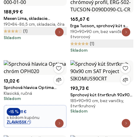
188,99 €
Mexen Lima, skladacie
165,67 €
190×84-86,5 cm, skladacia, číra
sprchové dvere do otvoru 85 x
Erga Tucson, sprchový kút s
190 cm, 6mm číre sklo,
(1)
190×90×90 cm, bez vaničky,
posuvnými dverami 90(dvere) x
chrómový profil, 856-085-000-
štvorcový
Skladom
90(stena) x 190 cm, 6mm číre
01-00
(1)
sklo, chrómový profil, ERG-S02-
TUCSON-D090D090-CL-CR
Skladom
13,02 €
Sprchová hlavica Optima
193,73 €
Klasická, ručná
chróm OPH020
Sprchový kút štvrťkruh 90x90
Skladom
185×90×90 cm, bez vaničky,
cm SAT Project SIKOMUS90CRT
štvrťkruhový
Skladom
-15 %
11 €
s kódom kupónu
ZLAVA15SK