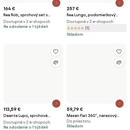
montážnym systémom, zlatá
Skladom
matná, REA-P5502
15,88 €
187 €
Ručná sprcha SAT čierna matná
Rea Lungo Stripe,
Klasická, ručná
SATBSRS23C
podomietková sprchová
Dostupné v 2 e-shopoch
Skladom
súprava + BOX, zlatá matná,
Na odoslanie o 1 týždeň
REA-P9492
-15 %
13 €
s kódom kupónu
ZLAVA15SK