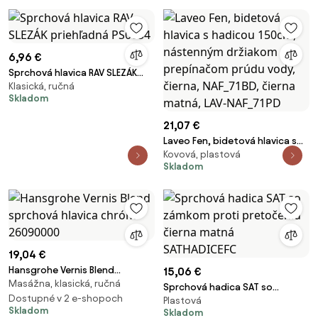
6,96 €
Sprchová hlavica RAV SLEZÁK
Klasická, ručná
priehľadná PS0054
Skladom
21,07 €
Laveo Fen, bidetová hlavica s
Kovová, plastová
hadicou 150cm, nástenným
Skladom
držiakom a prepínačom prúdu
vody, čierna, NAF_71BD, čierna
matná, LAV-NAF_71PD
19,04 €
Hansgrohe Vernis Blend
15,06 €
Masážna, klasická, ručná
sprchová hlavica chróm
Sprchová hadica SAT so
26090000
Dostupné v 2 e-shopoch
Plastová
zámkom proti pretočeniu
Skladom
Skladom
čierna matná SATHADICEFC