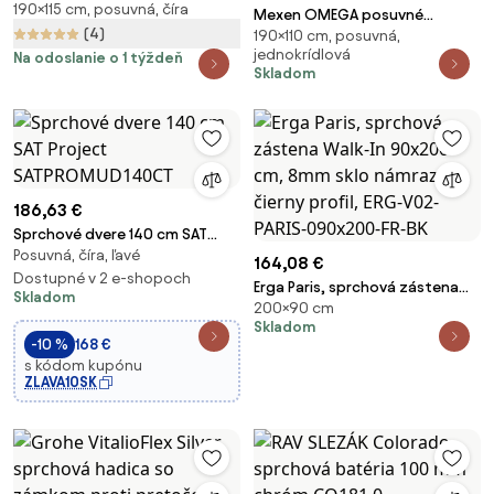
190×115 cm, posuvná, číra
otvoru 115 x 190 cm, 6mm číre
Mexen OMEGA posuvné
sklo, čierny profil, 845-115-000-
(4)
190×110 cm, posuvná,
sprchové dvere do otvoru 110
70-00
jednokrídlová
Na odoslanie o 1 týždeň
cm, cierna-transparentná, 825-
Skladom
110-000-70-00
186,63 €
Sprchové dvere 140 cm SAT
Posuvná, číra, ľavé
Project SATPROMUD140CT
164,08 €
Dostupné v 2 e-shopoch
Erga Paris, sprchová zástena
Skladom
200×90 cm
Walk-In 90x200 cm, 8mm sklo
Skladom
námraza, čierny profil, ERG-
-10 %
168 €
V02-PARIS-090x200-FR-BK
s kódom kupónu
ZLAVA10SK