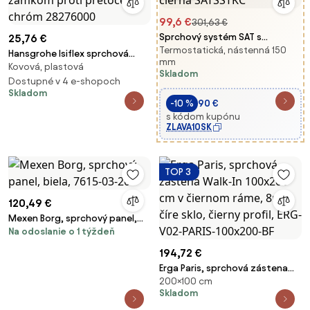
99,6 €
301,63 €
Sprchový systém SAT s
25,76 €
Termostatická, nástenná 150
termostatickou batériou
Hansgrohe Isiflex sprchová
mm
čierna SATSSTKC
Kovová, plastová
hadica so zámkom proti
Skladom
pretočeniu chróm 28276000
Dostupné v 4 e-shopoch
Skladom
-10 %
90 €
s kódom kupónu
ZLAVA10SK
TOP 3
120,49 €
Mexen Borg, sprchový panel,
Na odoslanie o 1 týždeň
biela, 7615-03-20
194,72 €
Erga Paris, sprchová zástena
200×100 cm
Walk-In 100x200 cm v čiernom
Skladom
ráme, 8mm číre sklo, čierny
profil, ERG-V02-PARIS-100x200-