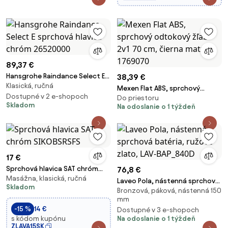
89,37 €
Hansgrohe Raindance Select E
38,39 €
Klasická, ručná
sprchová hlavica chróm
Mexen Flat ABS, sprchový
26520000
Dostupné v 2 e-shopoch
Do priestoru
odtokový žľab 2v1 70 cm, čierna
Skladom
Na odoslanie o 1 týždeň
matná, 1769070
17 €
Sprchová hlavica SAT chróm
76,8 €
Masážna, klasická, ručná
SIKOBSRSFS
Laveo Pola, nástenná sprchová
Skladom
Bronzová, páková, nástenná 150
batéria, ružové zlato, LAV-
mm
BAP_840D
-15 %
14 €
Dostupné v 3 e-shopoch
s kódom kupónu
Na odoslanie o 1 týždeň
ZLAVA15SK