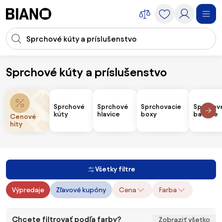
Preskočiť navigáciu, prejsť na obsah
Vstup pre vyhľadávanie
Preskočiť obsah, prejsť na pätu
Sprchové kúty a príslušenstvo
Rekonštrukcia
Rekonštrukcia kúpeľne
Sprchové kúty a príslušens
Sprchové
Sprchové
Sprchovacie
Sprchov
kúty
hlavice
boxy
batérie
Cenové
hity
Všetky filtre
Výpredaje
Zľavové kupóny
Cena
Farba
Chcete filtrovať podľa farby?
Zobraziť všetko