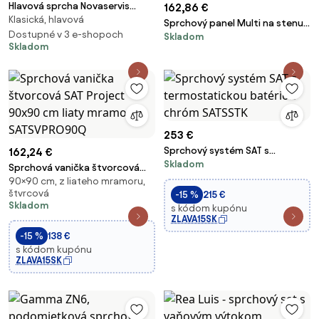
Hlavová sprcha Novaservis
162,86 €
Klasická, hlavová
čierna RUP/200,5
Sprchový panel Multi na stenu
Dostupné v 3 e-shopoch
Skladom
aj do rohu s pákovou batériou
Skladom
chróm BASICSHOWER
253 €
Sprchový systém SAT s
162,24 €
Skladom
termostatickou batériou
Sprchová vanička štvorcová
chróm SATSSTK
90×90 cm, z liateho mramoru,
SAT Project 90x90 cm liaty
štvrcová
-15 %
215 €
mramor SATSVPRO90Q
Skladom
s kódom kupónu
ZLAVA15SK
-15 %
138 €
s kódom kupónu
ZLAVA15SK