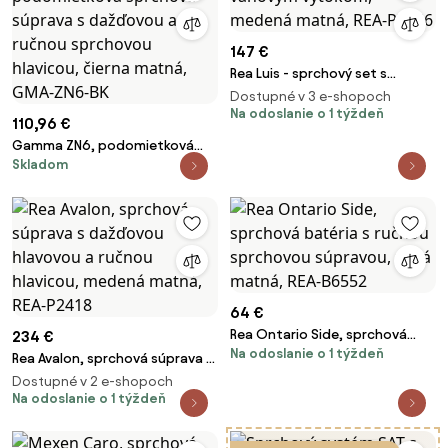
147 €
Rea Luis - sprchový set s
vaňovým výtokom, medená
Dostupné v 3 e-shopoch
matná, REA-P7156
Na odoslanie o 1 týždeň
110,96 €
Gamma ZN6, podomietková
Skladom
sprchová súprava s dažďovou
a ručnou sprchovou hlavicou,
čierna matná, GMA-ZN6-BK
64 €
Rea Ontario Side, sprchová
234 €
Na odoslanie o 1 týždeň
batéria s ručnou sprchovou
Rea Avalon, sprchová súprava s
súpravou, zlatá matná, REA-
dažďovou hlavovou a ručnou
Dostupné v 2 e-shopoch
B6552
hlavicou, medená matná, REA-
Na odoslanie o 1 týždeň
P2418