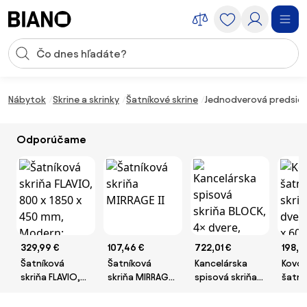
Preskočiť navigáciu, prejsť na obsah
Vstup pre vyhľadávanie
Preskočiť obsah, prejsť na pätu
Nábytok
Skrine a skrinky
Šatníkové skrine
Jednodverová predsieňo
Odporúčame
329,99 €
107,46 €
722,01 €
198,0
Šatníková
Šatníková
Kancelárska
Kovo
skriňa FLAVIO,
skriňa MIRRAGE
spisová skriňa
šatní
800 x 1850 x
II
BLOCK, 4×
skrink
450 mm,
dvere, 1600 ×
dvero