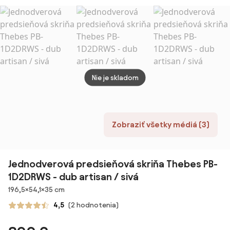
Modern:
400 × 1748 mm,
600 
červený farba
biela
demo
cylin
zámok
dvere
Nie je skladom
Zobraziť všetky médiá (3)
Jednodverová predsieňová skriňa Thebes PB-
1D2DRWS - dub artisan / sivá
Rozmery
196,5×54,1×35 cm
4,5
(2 hodnotenia)