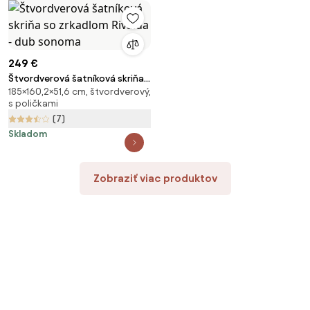
249 €
Štvordverová šatníková skriňa
185×160,2×51,6 cm, štvordverový,
so zrkadlom Rivalda - dub
s poličkami
sonoma
(7)
Skladom
Zobraziť viac produktov