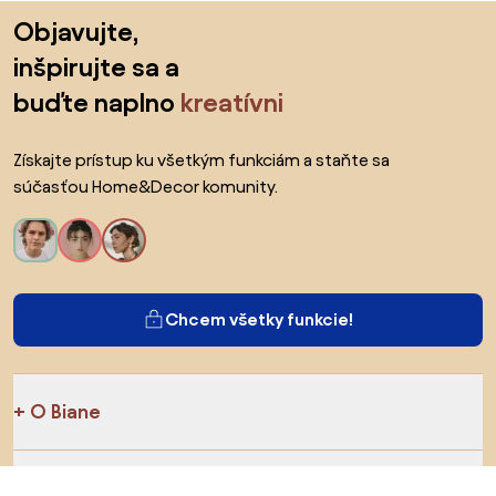
Preskočiť pätu, prejsť na začiatok stránky
Objavujte,
inšpirujte sa a
buďte naplno
kreatívni
Získajte prístup ku všetkým funkciám a staňte sa
súčasťou Home&Decor komunity.
Chcem všetky funkcie!
O Biane
Pre používateľov