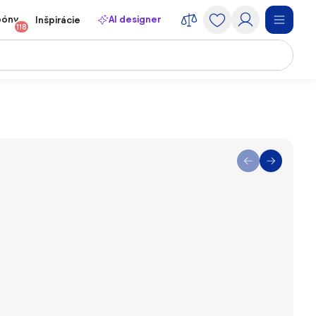
póny
AI designer
Inšpirácie
118