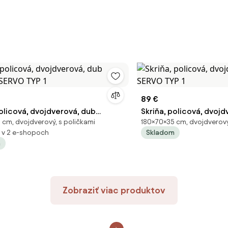
89 €
policová, dvojdverová, dub
Skriňa, policová, dvojd
 cm, dvojdverový, s poličkami
180×70×35 cm, dvojdverový
SERVO TYP 1
SERVO TYP 1
 v 2 e-shopoch
Skladom
m
Zobraziť viac produktov