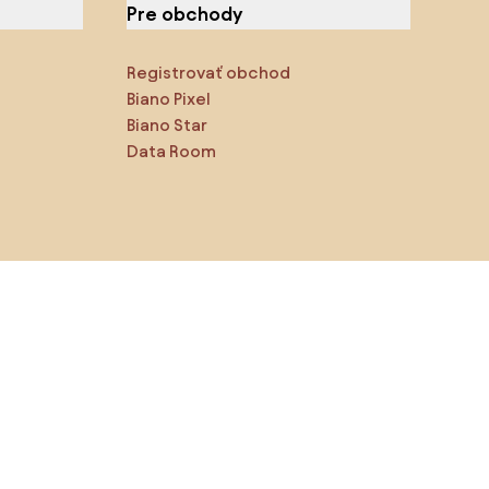
Pre obchody
Registrovať obchod
Biano Pixel
Biano Star
Data Room
Sledujte nás na sociálnych
sieťach