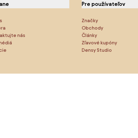
iane
Pre používateľov
s
Značky
éra
Obchody
aktujte nás
Články
médiá
Zľavové kupóny
cie
Densy Studio
ite preskúmajte
odukty
Inšpirácie
AI designer