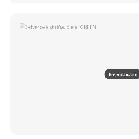
vešiakom a
800 x 1850 x
sonoma, GWEN
botníkom,
450 mm,
70429
sedák - laty,
Modern:
dĺžka 1500 mm,
červený farba
modrá
Nie je skladom