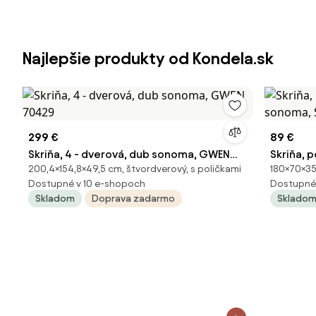
Najlepšie produkty od Kondela.sk
299 €
89 €
Skriňa, 4 - dverová, dub sonoma, GWEN
Skriňa, 
200,4×154,8×49,5 cm, štvordverový, s poličkami
180×70×35
70429
sonoma, 
Dostupné v 10 e-shopoch
Dostupné
Skladom
Doprava zadarmo
Sklado