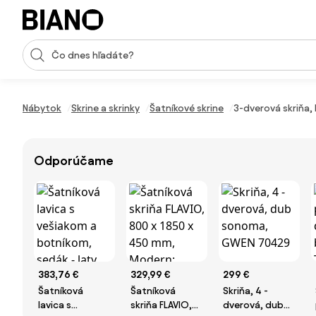
Preskočiť navigáciu, prejsť na obsah
Vstup pre vyhľadávanie
Preskočiť obsah, prejsť na pätu
Nábytok
Skrine a skrinky
Šatníkové skrine
3-dverová skriňa, 
Odporúčame
383,76 €
329,99 €
299 €
Šatníková
Šatníková
Skriňa, 4 -
lavica s
skriňa FLAVIO,
dverová, dub