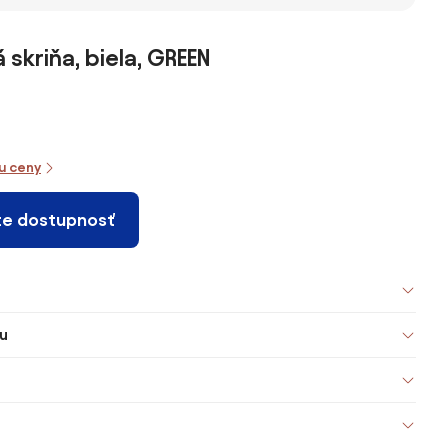
 skriňa, biela, GREEN
iu ceny
te dostupnosť
u