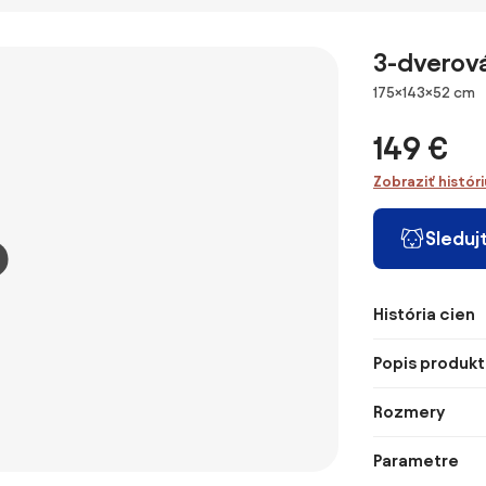
dvojdverová,
vešiakmi, dĺžka
II
biela, SERVO
1000 mm -
TYP 1
jednostranná
3-dverová
Rozmery
175×143×52 cm
149 €
Zobraziť histór
Sleduj
História cien
Popis produkt
Rozmery
Parametre