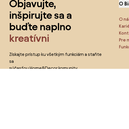
Objavujte,
O B
inšpirujte sa a
O ná
buďte naplno
Kari
Kont
kreatívni
Pre 
Funk
Získajte prístup ku všetkým funkciám a staňte
sa
súčasťou Home&Decor komunity.
Urč
Pr
Chcem všetky funkcie!