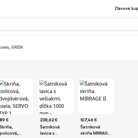
Zľavové ku
biela, GREEN
89 €
238,62 €
107,46 €
Skriňa,
Šatníková
Šatníková
policová,
lavica s
skriňa MIRRAGE