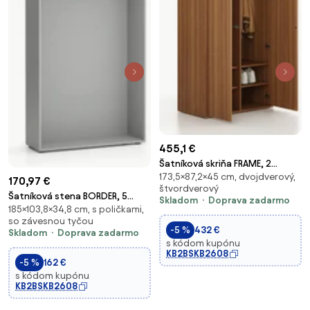
455,1 €
Šatníková skriňa FRAME, 2
173,5×87,2×45 cm, dvojdverový,
oddiely, 872 x 450 x 1735 mm,
170,97 €
štvordverový
PUSH-lock, orech
Šatníková stena BORDER, 5
Skladom
Doprava zadarmo
185×103,8×34,8 cm, s poličkami,
háčikov, sivá
so závesnou tyčou
-5 %
432 €
Skladom
Doprava zadarmo
s kódom kupónu
KB2BSKB2608
-5 %
162 €
s kódom kupónu
KB2BSKB2608