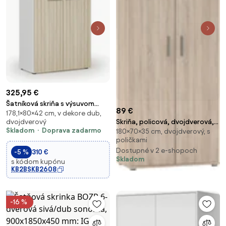
325,95 €
Šatníková skriňa s výsuvom
89 €
178,1×80×42 cm, v dekore dub,
PRIMO WHITE, 800 x 420 x 1781
Skriňa, policová, dvojdverová,
dvojdverový
mm, biela/dub prírodná
Skladom
Doprava zadarmo
180×70×35 cm, dvojdverový, s
dub sonoma, SERVO TYP 1
poličkami
Dostupné v 2 e-shopoch
-5 %
310 €
Skladom
s kódom kupónu
KB2BSKB2608
-16 %