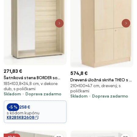
271,83 €
574,8 €
Šatníková stena BORDER so
Drevená úložná skriňa THEO s 3
185×103,8×34,8 cm, v dekore
zrkadlom, 2 háčiky, dub
210×100×47 cm, drevený, s
dvojkrídlovými dverami,
dub, s poličkami
prírodný
poličkami
2100x1000x470 mm, breza
Skladom
Doprava zadarmo
Skladom
Doprava zadarmo
-5 %
258 €
s kódom kupónu
KB2BSKB2608