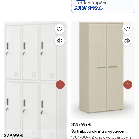
s kódom kupónu
DNIMAXMAX
325,95 €
Šatníková skriňa s výsuvom
379,99 €
178,1×80×42 cm, dvojdverový, s
PRIMO WOOD, 800 x 420 x 1781