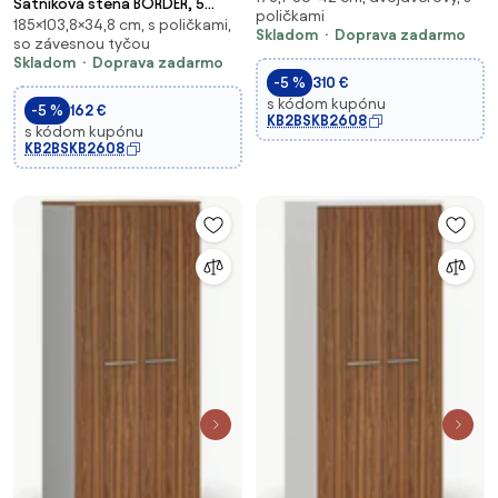
Šatníková stena BORDER, 5
poličkami
mm, orech
185×103,8×34,8 cm, s poličkami,
háčikov, biela
Skladom
Doprava zadarmo
so závesnou tyčou
Skladom
Doprava zadarmo
-5 %
310 €
s kódom kupónu
-5 %
162 €
KB2BSKB2608
s kódom kupónu
KB2BSKB2608