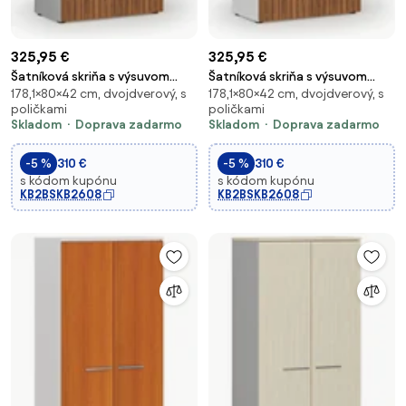
325,95 €
325,95 €
Šatníková skriňa s výsuvom
Šatníková skriňa s výsuvom
178,1×80×42 cm, dvojdverový, s
178,1×80×42 cm, dvojdverový, s
PRIMO GRAY, 800 x 420 x 1781
PRIMO WHITE, 800 x 420 x 1781
poličkami
poličkami
mm, sivá/orech
mm, biela/orech
Skladom
Doprava zadarmo
Skladom
Doprava zadarmo
-5 %
310 €
-5 %
310 €
s kódom kupónu
s kódom kupónu
KB2BSKB2608
KB2BSKB2608