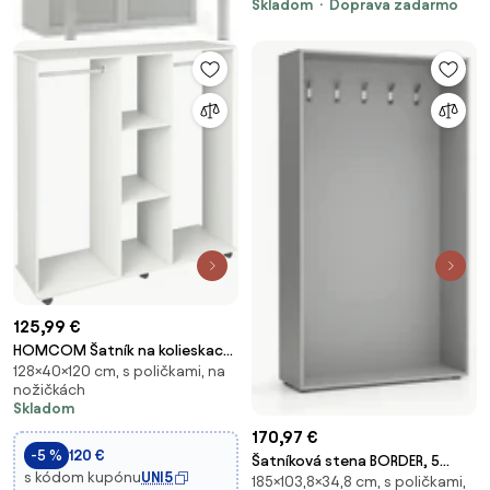
Skladom
Doprava zadarmo
ral 7035
125,99 €
HOMCOM Šatník na kolieskach
128×40×120 cm, s poličkami, na
- Otvorený šatník s vešiakom a
nožičkách
policami na organizáciu
Skladom
oblečenia do spálne
170,97 €
120x40x128 cm Biela | Aosom
-5 %
120 €
Šatníková stena BORDER, 5
s kódom kupónu
UNI5
185×103,8×34,8 cm, s poličkami,
háčikov, sivá