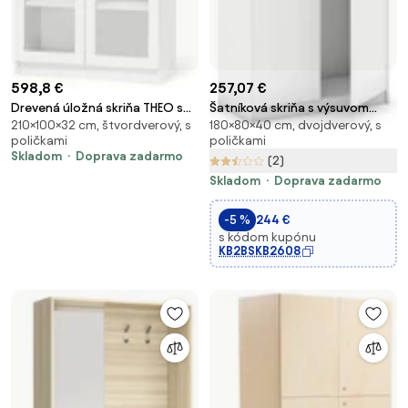
598,8 €
257,07 €
Drevená úložná skriňa THEO so
Šatníková skriňa s výsuvom
210×100×32 cm, štvordverový, s
180×80×40 cm, dvojdverový, s
4 presklenými dverami,
MIRELLI, 800 x 400 x 1800 mm,
poličkami
poličkami
1000x320x2100 mm, biela
biela
Skladom
Doprava zadarmo
(2)
Skladom
Doprava zadarmo
-5 %
244 €
s kódom kupónu
KB2BSKB2608