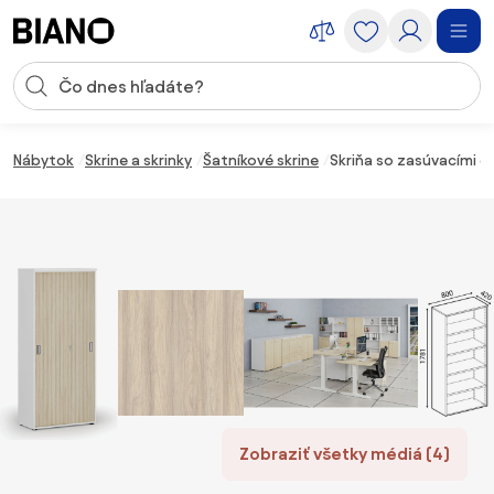
Preskočiť navigáciu, prejsť na obsah
Vstup pre vyhľadávanie
Preskočiť obsah, prejsť na pätu
Nábytok
Skrine a skrinky
Šatníkové skrine
Skriňa so zasúvacími d
Zobraziť všetky médiá (4)