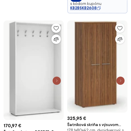
s kódom kupónu
KB2BSKB2608
325,95 €
Šatníková skriňa s výsuvom
170,97 €
178,1×80×42 cm, dvojdverový, s
PRIMO WOOD, 800 x 420 x 1781