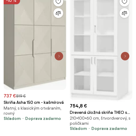
-10 %
737 €
819 €
Skriňa Asha 150 cm - kašmírová
754,8 €
Matný, s klasickým otváraním,
Drevená úložná skriňa THEO so
rovný
210×100×60 cm, štvordverový, s
Skladom
Doprava zadarmo
4 presklenými dverami,
poličkami
1000x600x2100 mm, biela
Skladom
Doprava zadarmo