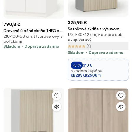
325,95 €
790,8 €
Šatníková skriňa s výsuvom
Drevená úložná skriňa THEO s 2
178,1×80×42 cm, v dekore dub,
PRIMO GRAY, 800 x 420 x 1781
210×100×60 cm, štvordverový, s
presklenými dverami,
dvojdverový
mm, sivá/dub prírodný
poličkami
1000x600x2100 mm, biela
(1)
Skladom
Doprava zadarmo
Skladom
Doprava zadarmo
-5 %
310 €
s kódom kupónu
KB2BSKB2608