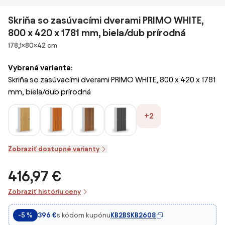
Skriňa so zasúvacími dverami PRIMO WHITE,
800 x 420 x 1781 mm, biela/dub prírodná
Rozmery
178,1×80×42 cm
Vybraná varianta:
Skriňa so zasúvacími dverami PRIMO WHITE, 800 x 420 x 1781
mm, biela/dub prírodná
+2
Zobraziť dostupné varianty
416,97 €
Zobraziť históriu ceny
s kódom kupónu
KB2BSKB2608
-5 %
396 €