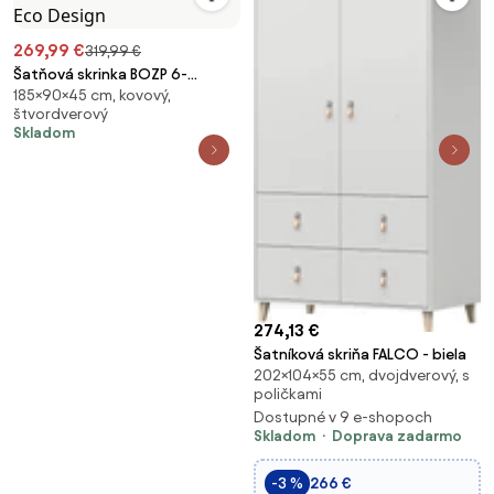
269,99 €
319,99 €
Šatňová skrinka BOZP 6-
185×90×45 cm, kovový,
dverová sivá/dub sonoma,
štvordverový
900x1850x450 mm: IGOR Eco
Skladom
Design
274,13 €
Šatníková skriňa FALCO - biela
202×104×55 cm, dvojdverový, s
poličkami
Dostupné v 9 e-shopoch
Skladom
Doprava zadarmo
-3 %
266 €