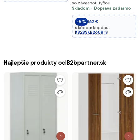
so závesnou tyčou
Skladom
Doprava zadarmo
-5 %
162 €
s kódom kupónu
KB2BSKB2608
Najlepšie produkty od B2bpartner.sk