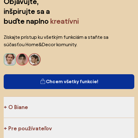
Objavujte,
inšpirujte sa a
buďte naplno
kreatívni
Získajte prístup ku všetkým funkciám a staňte sa
súčasťou Home&Decor komunity.
Chcem všetky funkcie!
O Biane
Pre používateľov