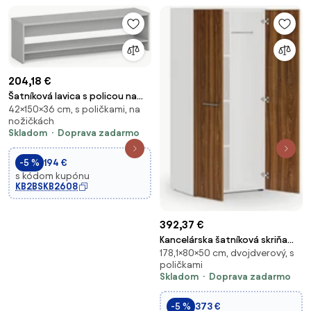
204,18 €
Šatníková lavica s policou na
42×150×36 cm, s poličkami, na
topánky, zosilnená, 1500 mm,
nožičkách
sivá
Skladom
Doprava zadarmo
-5 %
194 €
s kódom kupónu
KB2BSKB2608
392,37 €
Kancelárska šatníková skriňa
178,1×80×50 cm, dvojdverový, s
PRIMO WHITE, 3 police,
poličkami
šatníková tyč, 800 x 500 x 1781
Skladom
Doprava zadarmo
mm, biela/orech
-5 %
373 €