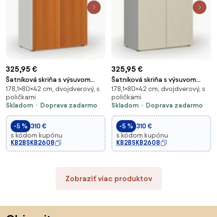
325,95 €
325,95 €
Šatníková skriňa s výsuvom
Šatníková skriňa s výsuvom
178,1×80×42 cm, dvojdverový, s
178,1×80×42 cm, dvojdverový, s
PRIMO WHITE, 800 x 420 x 1781
PRIMO GRAY, 800 x 420 x 1781
poličkami
poličkami
mm, biela/čerešňa
mm, sivá/breza
Skladom
Doprava zadarmo
Skladom
Doprava zadarmo
-5 %
310 €
-5 %
310 €
s kódom kupónu
s kódom kupónu
KB2BSKB2608
KB2BSKB2608
Zobraziť viac produktov
Preskočiť pätu, prejsť na začiatok stránky