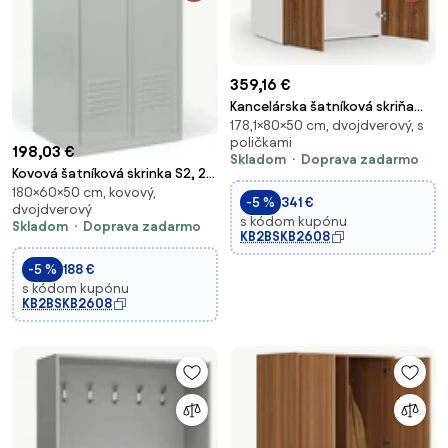
359,16 €
Kancelárska šatníková skriňa
178,1×80×50 cm, dvojdverový, s
PRIMO WHITE, 1 polica, šatníková
poličkami
tyč, 800 x 500 x 1781 mm,
198,03 €
Skladom
Doprava zadarmo
biela/orech
Kovová šatníková skrinka S2, 2-
180×60×50 cm, kovový,
dverová, 1800 x 600 x 500 mm,
-5 %
341 €
dvojdverový
demont, cylindrický zámok,
s kódom kupónu
Skladom
Doprava zadarmo
sivé dvere
KB2BSKB2608
-5 %
188 €
s kódom kupónu
KB2BSKB2608