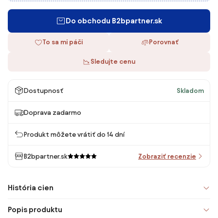
Do obchodu B2bpartner.sk
To sa mi páči
Porovnať
Sledujte cenu
Dostupnosť
Skladom
Doprava zadarmo
Produkt môžete vrátiť do 14 dní
B2bpartner.sk
Zobraziť recenzie
História cien
Popis produktu