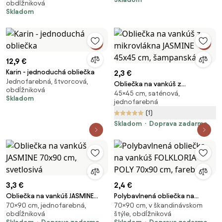
obdĺžniková
Skladom
12,9 €
Karin - jednoduchá obliečka
2,3 €
Jednofarebná, štvorcová,
Obliečka na vankúš z
obdĺžniková
45×45 cm, saténová,
mikrovlákna JASMINE 45x45 cm,
Skladom
jednofarebná
šampanská
(1)
Skladom
Doprava zadarmo
3,3 €
2,4 €
Obliečka na vankúš JASMINE
Polybavlnená obliečka na
70×90 cm, jednofarebná,
70×90 cm, v škandinávskom
70x90 cm, svetlosivá
vankúš FOLKLORIA POLY 70x90
obdĺžniková
štýle, obdĺžniková
cm, farebný