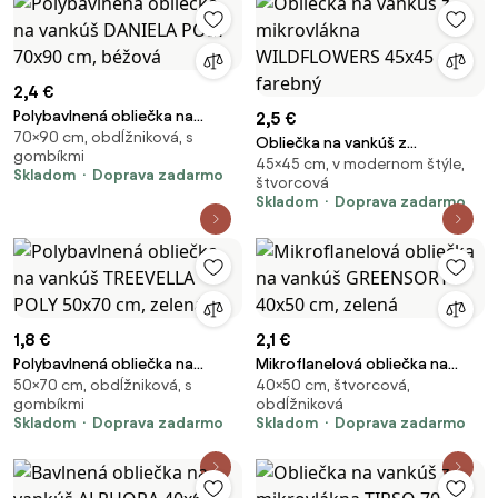
2,4 €
Polybavlnená obliečka na
2,5 €
70×90 cm, obdĺžniková, s
vankúš DANIELA POLY 70x90 cm,
Obliečka na vankúš z
gombíkmi
béžová
45×45 cm, v modernom štýle,
mikrovlákna WILDFLOWERS
Skladom
Doprava zadarmo
štvorcová
45x45 cm, farebný
Skladom
Doprava zadarmo
1,8 €
2,1 €
Polybavlnená obliečka na
Mikroflanelová obliečka na
50×70 cm, obdĺžniková, s
40×50 cm, štvorcová,
vankúš TREEVELLA POLY 50x70
vankúš GREENSORY 40x50 cm,
gombíkmi
obdĺžniková
cm, zelená
zelená
Skladom
Doprava zadarmo
Skladom
Doprava zadarmo