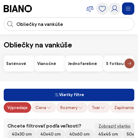
Preskočiť navigáciu, prejsť na obsah
Vstup pre vyhľadávanie
Preskočiť obsah, prejsť na pätu
Obliečky na vankúše
Bytový textil
Textil do spálne
Obliečky na vankúše
Saténové
Vianočné
Jednofarebné
S fotkou
Všetky filtre
Výpredaje
Cena
Rozmery
Tvar
Zapínanie
Chcete filtrovať podľa veľkosti?
Zobraziť všetko
40x30 cm
40x40 cm
40x60 cm
45x45 cm
50x5