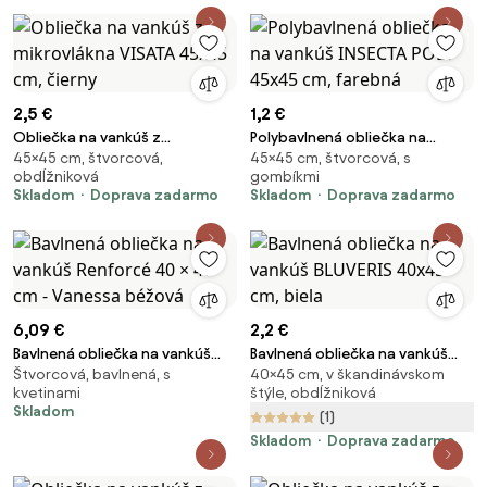
2,5 €
1,2 €
Obliečka na vankúš z
Polybavlnená obliečka na
45×45 cm, štvorcová,
45×45 cm, štvorcová, s
mikrovlákna VISATA 45x45 cm,
vankúš INSECTA POLY 45x45 cm,
obdĺžniková
gombíkmi
čierny
farebná
Skladom
Doprava zadarmo
Skladom
Doprava zadarmo
6,09 €
2,2 €
Bavlnená obliečka na vankúš
Bavlnená obliečka na vankúš
Štvorcová, bavlnená, s
40×45 cm, v škandinávskom
Renforcé 40 × 40 cm - Vanessa
BLUVERIS 40x45 cm, biela
kvetinami
štýle, obdĺžniková
béžová
Skladom
(1)
Skladom
Doprava zadarmo