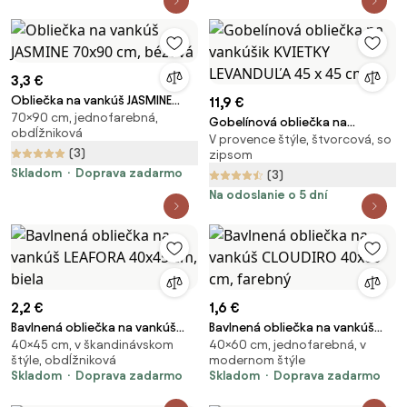
3,3 €
Obliečka na vankúš JASMINE
11,9 €
70×90 cm, jednofarebná,
70x90 cm, béžová
Gobelínová obliečka na
obdĺžniková
V provence štýle, štvorcová, so
vankúšik KVIETKY LEVANDUĽA 45 x
(3)
zipsom
45 cm
Skladom
Doprava zadarmo
(3)
Na odoslanie o 5 dní
2,2 €
1,6 €
Bavlnená obliečka na vankúš
Bavlnená obliečka na vankúš
40×45 cm, v škandinávskom
40×60 cm, jednofarebná, v
LEAFORA 40x45 cm, biela
CLOUDIRO 40x60 cm, farebný
štýle, obdĺžniková
modernom štýle
Skladom
Doprava zadarmo
Skladom
Doprava zadarmo