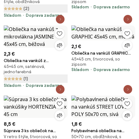
štýle, obdĺžniková
zipsom
70x90 cm, krémová
vzorovaná
Skladom
Doprava zadarmo
(2)
Skladom
Doprava zadarmo
2,1 €
Obliečka na vankúš GRAPHIC
2,3 €
45×45 cm, štvorcová, so
45x45 cm, modrá
Obliečka na vankúš z
zipsom
45×45 cm, saténová,
mikrovlákna JASMINE 45x45 cm,
Skladom
Doprava zadarmo
jednofarebná
béžová
(1)
Skladom
Doprava zadarmo
8,5 €
1,8 €
Súprava 3 ks obliečok na
Polybavlnená obliečka na
V retro štýle, štvorcová, so
50×70 cm, obdĺžniková, s
vankúšiky HORTENZIA 45 x 45 cm
vankúš STREET LOVE POLY 50x70