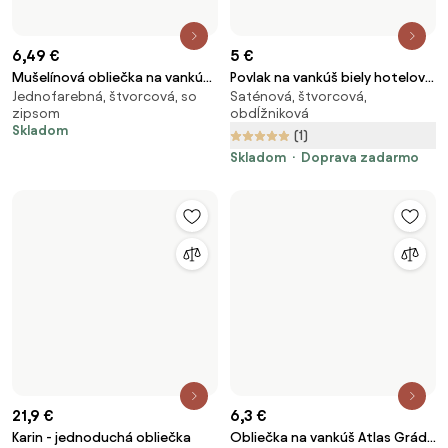
8,81 €
2,5 €
12,59 €
Saténová obliečka na vankúš
Dekoračný poťah na vankúš ABU
Saténová, jednofarebná,
45×45 cm, štvorcová, so
50 x 70 cm - Diana pastelovo
MERLOT 45x45 cm, vínový
obdĺžniková
zipsom
žltá
Skladom
Dostupné v 2 e-shopoch
Skladom
Doprava zadarmo
12,9 €
27,9 €
Karin - jednoduchá obliečka
Poťah na vankúš Karlstad
Jednofarebná, štvorcová,
Jednofarebná, obdĺžniková
67x30cm
obdĺžniková
Skladom
Skladom