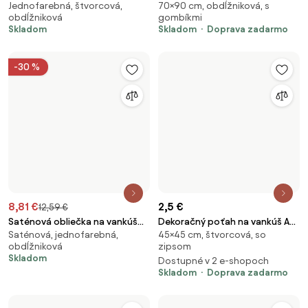
2,5 €
12,9 €
Obliečka na vankúš z
Karin - jednoduchá obliečka
45×45 cm, štvorcová,
Jednofarebná, štvorcová,
mikrovlákna HENRIETTA 45x45
obdĺžniková
obdĺžniková
cm, farebný
Skladom
Doprava zadarmo
Skladom