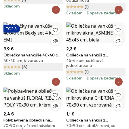
obdĺžniková
70x90 cm, farebný
Skladom
(1)
Skladom
Doprava zadarmo
TOP 3
9,9 €
2,3 €
Obliečky na vankúše 40x40 cm
Obliečka na vankúš z
40×40 cm, štvorcová
45×45 cm, saténová,
Bexly set 4 ks EMI
mikrovlákna JASMINE 45x45 cm,
jednofarebná
biela
(6)
(1)
Skladom
Skladom
Doprava zadarmo
2,4 €
1,1 €
Polybavlnená obliečka na
Obliečka na vankúš z
70×90 cm, v škandinávskom
70×90 cm, obdĺžniková, so
vankúš FLORAL RIBBON POLY
mikrovlákna CHERINA 70x90 cm,