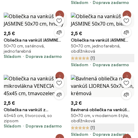
Skladom
Doprava zadarmo
2,5 €
2,5 €
Obliečka na vankúš JASMINE
Obliečka na vankúš JASMINE
50×70 cm, saténová,
50×70 cm, jednofarebná,
50x70 cm, hnedý
50x70 cm, biela
jednofarebná
obdĺžniková
Skladom
Doprava zadarmo
(1)
Skladom
Doprava zadarmo
2,5 €
3,2 €
Obliečka na vankúš z
Bavlnená obliečka na vankúš
45×45 cm, štvorcová, so
50×70 cm, v modernom štýle,
mikrovlákna VENECIA 45x45 cm,
LIORENA 50x70 cm, krémová
zipsom
obdĺžniková
tmavozelená
Skladom
Doprava zadarmo
(1)
Skladom
Doprava zadarmo