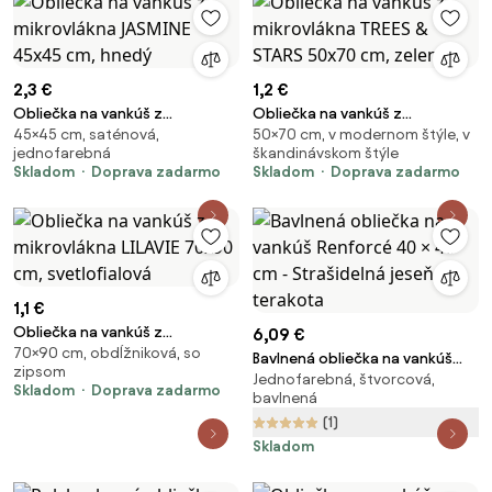
2,3 €
1,2 €
Obliečka na vankúš z
Obliečka na vankúš z
45×45 cm, saténová,
50×70 cm, v modernom štýle, v
mikrovlákna JASMINE 45x45 cm,
mikrovlákna TREES & STARS
jednofarebná
škandinávskom štýle
hnedý
50x70 cm, zelená
Skladom
Doprava zadarmo
Skladom
Doprava zadarmo
1,1 €
Obliečka na vankúš z
6,09 €
70×90 cm, obdĺžniková, so
mikrovlákna LILAVIE 70x90 cm,
Bavlnená obliečka na vankúš
zipsom
svetlofialová
Jednofarebná, štvorcová,
Renforcé 40 × 40 cm -
Skladom
Doprava zadarmo
bavlnená
Strašidelná jeseň terakota
(1)
Skladom