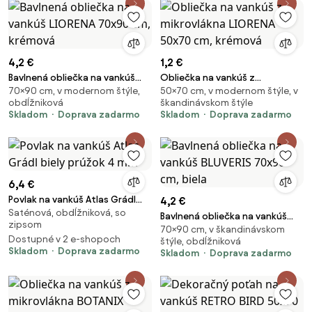
4,2 €
1,2 €
Bavlnená obliečka na vankúš
Obliečka na vankúš z
70×90 cm, v modernom štýle,
50×70 cm, v modernom štýle, v
LIORENA 70x90 cm, krémová
mikrovlákna LIORENA 50x70 cm,
obdĺžniková
škandinávskom štýle
krémová
Skladom
Doprava zadarmo
Skladom
Doprava zadarmo
6,4 €
Povlak na vankúš Atlas Grádl
4,2 €
Saténová, obdĺžniková, so
biely prúžok 4 mm
Bavlnená obliečka na vankúš
zipsom
70×90 cm, v škandinávskom
BLUVERIS 70x90 cm, biela
Dostupné v 2 e-shopoch
štýle, obdĺžniková
Skladom
Doprava zadarmo
Skladom
Doprava zadarmo