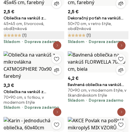
2,5 €
2,5 €
Obliečka na vankúš z
Dekoračný poťah na vankúš
45×45 cm, štvorcová,
50×70 cm, v retro štýle,
mikrovlákna BOTANIX 45x45 cm,
RETRO BIRD 50x70 cm, farebný
obdĺžniková
obdĺžniková
farebný
(1)
(1)
Skladom
Doprava zadarmo
Skladom
Doprava zadarmo
4,2 €
Bavlnená obliečka na vankúš
3,3 €
70×90 cm, v modernom štýle, v
FLORWELLA 70x90 cm, biela
Obliečka na vankúš z
škandinávskom štýle
70×90 cm, s fotkou, v
mikrovlákna CATMOSPHERE
Skladom
Doprava zadarmo
modernom štýle
70x90 cm, farebný
Skladom
Doprava zadarmo