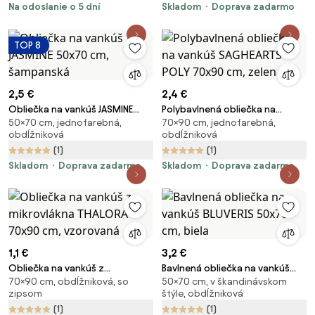
Na odoslanie o 5 dní
Skladom
Doprava zadarmo
TOP 8
2,5 €
2,4 €
Obliečka na vankúš JASMINE
Polybavlnená obliečka na
50×70 cm, jednofarebná,
70×90 cm, jednofarebná,
50x70 cm, šampanská
vankúš SAGHEARTS POLY 70x90
obdĺžniková
obdĺžniková
cm, zelená
(1)
(1)
Skladom
Doprava zadarmo
Skladom
Doprava zadarmo
1,1 €
3,2 €
Obliečka na vankúš z
Bavlnená obliečka na vankúš
70×90 cm, obdĺžniková, so
50×70 cm, v škandinávskom
mikrovlákna THALORA 70x90
BLUVERIS 50x70 cm, biela
zipsom
štýle, obdĺžniková
cm, vzorovaná
(1)
(1)