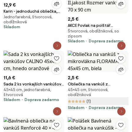
12,9 €
Karin - jednoduchá obliečka,
Jednofarebná, štvorcová,
60x40cm
2,5 €
obdĺžniková
AKCE Povlak na polštář
Skladom
Štvorcová, obdĺžniková, so
mikroplyš MIX VZORŮ II.jakost
zipsom
Rozmer vankúša: 70 x 90 cm
Skladom
Doprava zadarmo
11,6 €
2,5 €
Sada 2 ks vonkajších vankúšov
Obliečka na vankúš z
45×45 cm, jednofarebná,
45×45 cm, štvorcová,
CALINO 45x45 cm, hnedo
mikrovlákna FLORAMA 45x45
štvorcová
obdĺžniková
oranžové
cm, biela
Skladom
Doprava zadarmo
(1)
Skladom
Doprava zadarmo