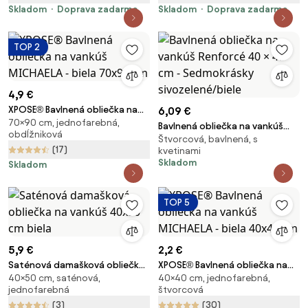
Skladom
Doprava zadarmo
Skladom
Doprava zadarmo
TOP 2
4,9 €
XPOSE® Bavlnená obliečka na
6,09 €
70×90 cm, jednofarebná,
vankúš MICHAELA - biela 70x90
Bavlnená obliečka na vankúš
obdĺžniková
cm
Štvorcová, bavlnená, s
Renforcé 40 × 40 cm -
(17)
kvetinami
Sedmokrásky sivozelené/biele
Skladom
Skladom
TOP 5
5,9 €
2,2 €
Saténová damašková obliečka
XPOSE® Bavlnená obliečka na
40×50 cm, saténová,
40×40 cm, jednofarebná,
na vankúš 40x50 cm biela
vankúš MICHAELA - biela 40x40
jednofarebná
štvorcová
cm
(3)
(30)