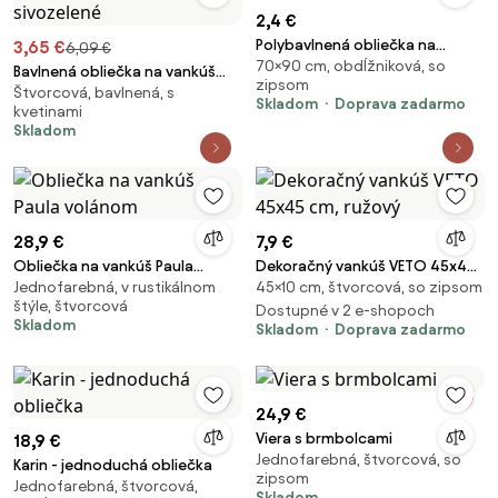
2,4 €
Polybavlnená obliečka na
3,65 €
6,09 €
70×90 cm, obdĺžniková, so
vankúš SOFLIRA POLY 70x90 cm,
Bavlnená obliečka na vankúš
zipsom
farebná
Štvorcová, bavlnená, s
Renforcé 40 × 40 cm -
Skladom
Doprava zadarmo
kvetinami
Sedmokrásky sivozelené
Skladom
28,9 €
7,9 €
Obliečka na vankúš Paula
Dekoračný vankúš VETO 45x45
Jednofarebná, v rustikálnom
45×10 cm, štvorcová, so zipsom
volánom
cm, ružový
štýle, štvorcová
Dostupné v 2 e-shopoch
Skladom
Skladom
Doprava zadarmo
24,9 €
Viera s brmbolcami
18,9 €
Jednofarebná, štvorcová, so
Karin - jednoduchá obliečka
zipsom
Jednofarebná, štvorcová,
Skladom