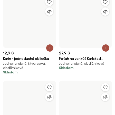
12,9 €
29,9 €
Karin - jednoduchá obliečka
Poťah na vankúš Karlstad
Jednofarebná, štvorcová,
Jednofarebná, obdĺžniková, s
58x48cm
obdĺžniková
kvetinami
Skladom
Skladom
17,9 €
9,9 €
Karin - jednoduchá obliečka
Karin - jednoduchá obliečka
Jednofarebná, štvorcová,
Jednofarebná, štvorcová,
obdĺžniková
obdĺžniková
Skladom
Skladom