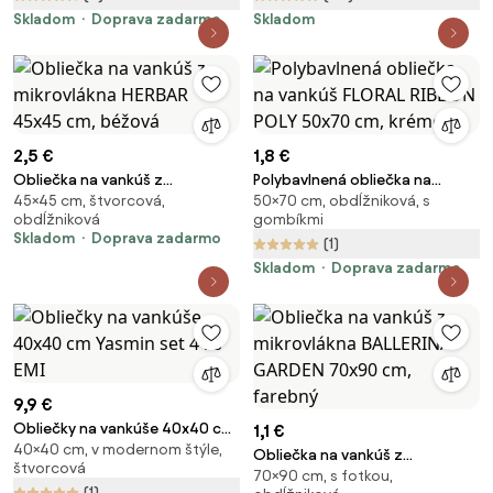
Skladom
Doprava zadarmo
Skladom
2,5 €
1,8 €
Obliečka na vankúš z
Polybavlnená obliečka na
45×45 cm, štvorcová,
50×70 cm, obdĺžniková, s
mikrovlákna HERBAR 45x45 cm,
vankúš FLORAL RIBBON POLY
obdĺžniková
gombíkmi
béžová
50x70 cm, krémová
Skladom
Doprava zadarmo
(1)
Skladom
Doprava zadarmo
9,9 €
Obliečky na vankúše 40x40 cm
1,1 €
40×40 cm, v modernom štýle,
Yasmin set 4 ks EMI
Obliečka na vankúš z
štvorcová
70×90 cm, s fotkou,
mikrovlákna BALLERINA GARDEN
(1)