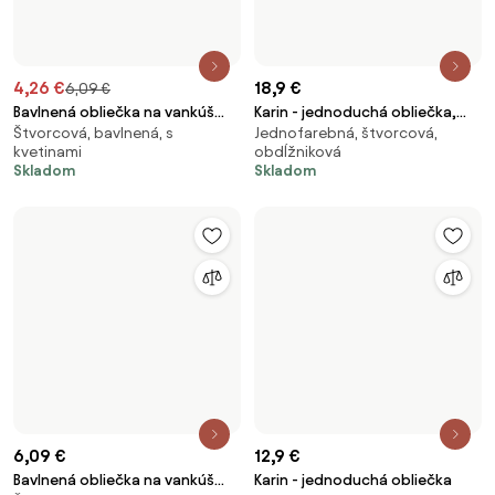
TOP 6
-10 %
20,9 €
5,48 €
6,09 €
Karin - jednoduchá obliečka
Bavlnená obliečka na vankúš
Jednofarebná, štvorcová,
Štvorcová, bavlnená, s
Renforcé 40 × 40 cm -
obdĺžniková
kvetinami
Rozkvitnutá lúka prírodná
Skladom
(1)
Skladom
Načítať viac produktov