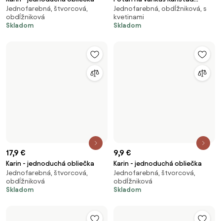
4,26 €
18,9 €
6,09 €
Bavlnená obliečka na vankúš
Karin - jednoduchá obliečka,
Štvorcová, bavlnená, s
Jednofarebná, štvorcová,
Renforcé 40 × 40 cm - Vanessa
60x40cm
kvetinami
obdĺžniková
sivá
Skladom
Skladom