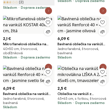
Skladom
Doprava zadarmo
(2)
Skladom
Doprava zadarmo
2,1 €
6,09 €
Mikroflanelová obliečka na
Bavlnená obliečka na vankúš
40×50 cm, štvorcová,
Jednofarebná, štvorcová,
vankúš KOSTAR 40x50 cm, žltá
Renforcé 40 × 40 cm - Jasmine
obdĺžniková
bavlnená
olivová
Skladom
Doprava zadarmo
Skladom
6,09 €
2,5 €
Bavlnená obliečka na vankúš
Obliečka na vankúš z
Jednofarebná, štvorcová,
45×45 cm, s fotkou, štvorcová
Renforcé 40 × 40 cm - Jasmine
mikrovlákna LIŠKA A ZAJÍC 45x45
bavlnená
Skladom
Doprava zadarmo
svetlo šedá
cm, tmavozelený
Skladom