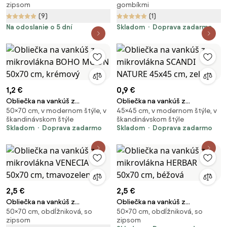
zipsom
gombíkmi
cm, sivá
(9)
(1)
Na odoslanie o 5 dní
Skladom
Doprava zadarmo
1,2 €
0,9 €
Obliečka na vankúš z
Obliečka na vankúš z
50×70 cm, v modernom štýle, v
45×45 cm, v modernom štýle, v
mikrovlákna BOHO MOON
mikrovlákna SCANDI NATURE
škandinávskom štýle
škandinávskom štýle
50x70 cm, krémový
45x45 cm, zelený
Skladom
Doprava zadarmo
Skladom
Doprava zadarmo
2,5 €
2,5 €
Obliečka na vankúš z
Obliečka na vankúš z
50×70 cm, obdĺžniková, so
50×70 cm, obdĺžniková, so
mikrovlákna VENECIA 50x70 cm,
mikrovlákna HERBAR 50x70 cm,
zipsom
zipsom
tmavozelená
béžová