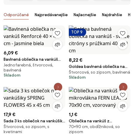
Produkty
Odporúčané
Najpredávanejšie
Najlacnejšie
Najdrahšie
Ho
TOP 9
6,09 €
Bavlnená obliečka na vankúš
8,22 €
Jednofarebná, štvorcová,
Renforcé 40 × 40 cm - Jasmine
Goldea bavlnená obliečka na
bavlnená
biela
Štvorcová, so zipsom, bavlnená
vankúš - svieže citróny s
Skladom
Skladom
prúžkami 40 x 40 cm
17,9 €
1,1 €
Sada 3 ks obliečok na vankúšiky
Obliečka na vankúš z
Štvorcová, so zipsom, s
70×90 cm, obdĺžniková, so
SPRING FLOWERS 45 x 45 cm
mikrovlákna FERN LEAVES 70x90
kvetinami
zipsom
cm, vzorovaný