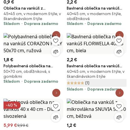
0,9 €
2,2 €
Obliečka na vankúš z
Bavlnená obliečka na vankúš
45×45 cm, v modernom štýle, v
40×45 cm, v modernom štýle,
mikrovlákna TREVA 45x45 cm,
LIORENA 40x45 cm, krémová
škandinávskom štýle
obdĺžniková
zelený
Skladom
Doprava zadarmo
Skladom
Doprava zadarmo
1,8 €
2,2 €
Polybavlnená obliečka na
Bavlnená obliečka na vankúš
50×70 cm, obdĺžniková, s
40×45 cm, v modernom štýle, v
vankúš CORAZON POLY 50x70
FLORWELLA 40x45 cm, biela
gombíkmi
škandinávskom štýle
cm, ružová
Skladom
Doprava zadarmo
(1)
Skladom
Doprava zadarmo
-40 %
5,99 €
1,2 €
9,99 €