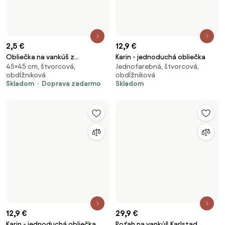
1,8 €
24,9 €
Polybavlnená obliečka na
Poťah na vankúš Karlstad
50×70 cm, obdĺžniková, s
Jednofarebná, obdĺžniková, so
vankúš HEARTILO POLY 50x70
67x30cm
gombíkmi
zipsom
cm, béžová
Skladom
Doprava zadarmo
Skladom
-30 %