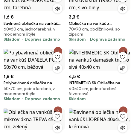
1,6 €
3,3 €
Bavlnená obliečka na vankúš
Obliečka na vankúš z
60×60 cm, jednofarebná, v
70×90 cm, obdĺžniková, so
ALPHORA 40x60 cm, farebná
mikrovlákna TIRSO 70x90 cm,
modernom štýle
zipsom
sivo-biely
Skladom
Doprava zadarmo
Skladom
Doprava zadarmo
1,8 €
4,5 €
Polybavlnená obliečka na
INTERMEDIC SK Obliečka na
50×70 cm, jednofarebná, v
40×40 cm, jednofarebná,
vankúš DANIELA POLY 50x70 cm,
vankúš damašek tmavo sivá
modernom štýle
štvorcová
béžová
40x40 cm
Skladom
Doprava zadarmo
Skladom