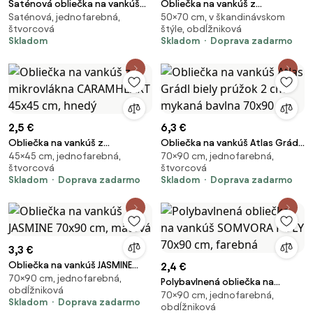
Saténová obliečka na vankúš
Obliečka na vankúš z
Saténová, jednofarebná,
50×70 cm, v škandinávskom
40 x 40 cm - Diana sivozelená
mikrovlákna SNUVIA 50x70 cm,
štvorcová
štýle, obdĺžniková
béžová
Skladom
Skladom
Doprava zadarmo
2,5 €
6,3 €
Obliečka na vankúš z
Obliečka na vankúš Atlas Grádl
45×45 cm, jednofarebná,
70×90 cm, jednofarebná,
mikrovlákna CARAMHEART
biely prúžok 2 cm mykaná
štvorcová
štvorcová
45x45 cm, hnedý
bavlna 70x90 cm
Skladom
Doprava zadarmo
Skladom
Doprava zadarmo
3,3 €
Obliečka na vankúš JASMINE
2,4 €
70×90 cm, jednofarebná,
70x90 cm, mätová
Polybavlnená obliečka na
obdĺžniková
70×90 cm, jednofarebná,
vankúš SOMVORA POLY 70x90
Skladom
Doprava zadarmo
obdĺžniková
cm, farebná