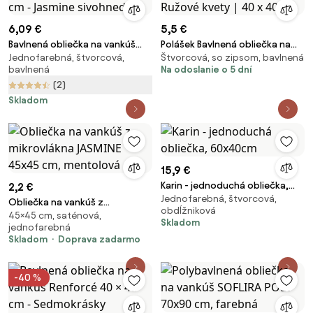
6,09 €
5,5 €
Bavlnená obliečka na vankúš
Polášek Bavlnená obliečka na
Jednofarebná, štvorcová,
Štvorcová, so zipsom, bavlnená
Renforcé 40 × 40 cm - Jasmine
vankúšik - Ružové kvety | 40 x
bavlnená
Na odoslanie o 5 dní
sivohnedá
40 cm
(2)
Skladom
15,9 €
Karin - jednoduchá obliečka,
2,2 €
Jednofarebná, štvorcová,
60x40cm
Obliečka na vankúš z
obdĺžniková
45×45 cm, saténová,
mikrovlákna JASMINE 45x45 cm,
Skladom
jednofarebná
mentolová
Skladom
Doprava zadarmo
-40 %