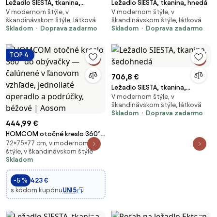
Ležadlo SIESTA, tkanina,
Ležadlo SIESTA, tkanina, hnedá
V modernom štýle, v
V modernom štýle, v
námornícka modrá
škandinávskom štýle, látková
škandinávskom štýle, látková
Skladom
Doprava zadarmo
Skladom
Doprava zadarmo
TOP 4
706,8 €
Ležadlo SIESTA, tkanina,
V modernom štýle, v
šedohnedá
škandinávskom štýle, látková
Skladom
Doprava zadarmo
444,99 €
HOMCOM otočné kreslo 360°
72×75×77 cm, v modernom
do obývačky — čalúnené v
štýle, v škandinávskom štýle
ľanovom vzhľade, jednoliaté
Skladom
operadlo a podrúčky, béžové |
Aosom
-5 %
423 €
s kódom kupónu
UNI5