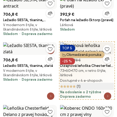
706,8 €
392,9 €
Ležadlo SIESTA, tkanina,
Poťah na ležadlo Ektorp (pravé)
V modernom štýle, v
Látková
antracit
škandinávskom štýle, látková
Skladom
Skladom
Doprava zadarmo
TOP 5
Obmedzená ponuka
706,8 €
358 €
478 €
-25 %
Ležadlo SIESTA, tkanina, zlatá
Dizajnová leňoška Chesterfield
V modernom štýle, v
73×60×170 cm, v retro štýle,
zelený zamat
škandinávskom štýle, látková
látková
Skladom
Doprava zadarmo
Dostupné v 4 e-shopoch
(1)
Na odoslanie o 2 týždne
Doprava zadarmo