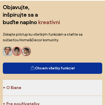
Preskočiť pätu, prejsť na začiatok stránky
Objavujte,
inšpirujte sa a
buďte naplno
kreatívni
Získajte prístup ku všetkým funkciám a staňte sa
súčasťou Home&Decor komunity.
Chcem všetky funkcie!
O Biane
Pre používateľov