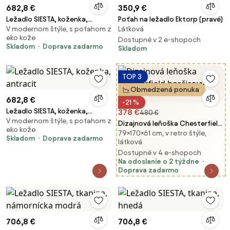
682,8 €
350,9 €
Ležadlo SIESTA, koženka,
Poťah na ležadlo Ektorp (pravé)
V modernom štýle, s poťahom z
Látková
šedohnedá
eko kože
Dostupné v 2 e-shopoch
Skladom
Doprava zadarmo
Skladom
TOP 3
Obmedzená ponuka
682,8 €
-21 %
Ležadlo SIESTA, koženka,
378 €
480 €
V modernom štýle, s poťahom z
antracit
Dizajnová leňoška Chesterfield
eko kože
79×170×61 cm, v retro štýle,
horčicový zamat
Skladom
Doprava zadarmo
látková
Dostupné v 4 e-shopoch
Na odoslanie o 2 týždne
Doprava zadarmo
706,8 €
706,8 €