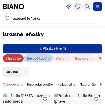
Preskočiť navigáciu, prejsť na obsah
Vstup pre vyhľadávanie
Preskočiť obsah, prejsť na pätu
Luxusné leňošky
Nábytok
Leňošky
Luxusné leňošky
Všetky filtre
(1)
Výpredaje
Zľavové kupóny
Cena
Rozmery
Štýl
Luxusné
Produkty
Odporúčané
Najpredávanejšie
Najlacnejšie
Najdrahšie
Ho