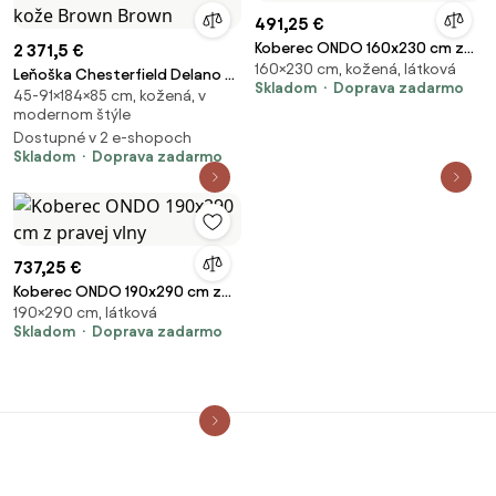
491,25 €
Koberec ONDO 160x230 cm z
2 371,5 €
160×230 cm, kožená, látková
pravej vlny
Leňoška Chesterfield Delano z
Skladom
Doprava zadarmo
45-91×184×85 cm, kožená, v
pravej hovädzej kože Brown
modernom štýle
Brown
Dostupné v 2 e-shopoch
Skladom
Doprava zadarmo
737,25 €
Koberec ONDO 190x290 cm z
190×290 cm, látková
pravej vlny
Skladom
Doprava zadarmo