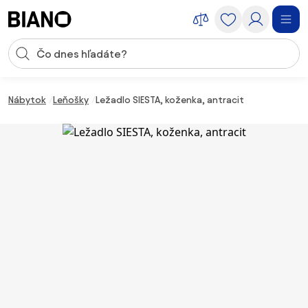
Preskočiť navigáciu, prejsť na obsah
Vstup pre vyhľadávanie
Preskočiť obsah, prejsť na pätu
Nábytok
Leňošky
Ležadlo SIESTA, koženka, antracit