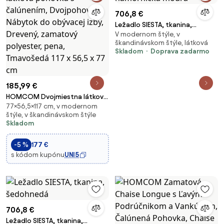
706,8 €
Ležadlo SIESTA, tkanina,
V modernom štýle, v
námornícka modrá
škandinávskom štýle, látková
Skladom
Doprava zadarmo
185,99 €
HOMCOM Dvojmiestna látková
77×56,5×117 cm, v modernom
pohovka s čalúnením,
štýle, v škandinávskom štýle
Dvojpohovka, Nábytok do
Skladom
obývacej izby, Drevený,
zamatový polyester, pena,
-5 %
177 €
Tmavošedá 117 x 56,5 x 77 cm
s kódom kupónu
UNI5
706,8 €
Ležadlo SIESTA, tkanina,