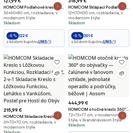
127,99 €
316,99 €
HOMCOM Podlahové kreslo 2 v
HOMCOM Sklápací Podlahový
56×60×80 cm, rozkladacia, v
12×170×130 cm, rozkladacia, v
1 skladacia posteľ s
Gauč s 7 Polohami a Vankúšmi,
modernom štýle
modernom štýle
nastaviteľným operadlom,
Moderný Gauč pre TV, Hry,
Skladom
Skladom
podlahová sedačka s
Čítanie, Yoga, Kanceláriu,
dekoratívnymi vankúšmi,
130x73x60 cm, Svetlo šedý |
-5 %
122 €
-5 %
301 €
podlahový vankúš do obývacej
Aosom
s kódom kupónu
UNI5
s kódom kupónu
UNI5
izb
444,99 €
HOMCOM otočné kreslo 360°
215,99 €
72×75×77 cm, v modernom
do obývačky — čalúnené v
HOMCOM Skladacie Kreslo s
štýle, v škandinávskom štýle
ľanovom vzhľade, jednoliaté
61×70×70 cm, rozkladacia, v
Lôžkovou Funkciou, Rozkladací
Skladom
modernom štýle
operadlo a podrúčky, béžové |
Gauč, 2-v-1 Skladacie Kreslo s
Skladom