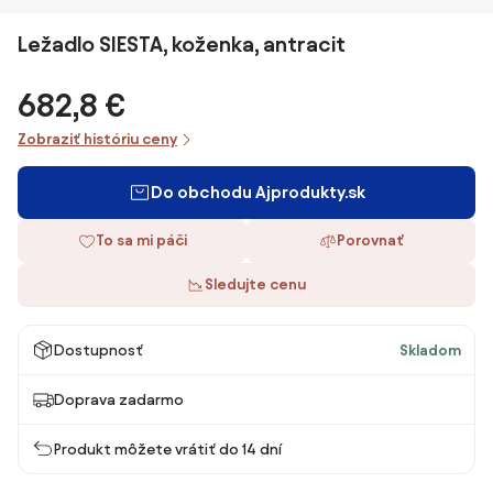
Ležadlo SIESTA, koženka, antracit
682,8 €
Zobraziť históriu ceny
Do obchodu Ajprodukty.sk
To sa mi páči
Porovnať
Sledujte cenu
Dostupnosť
Skladom
Doprava zadarmo
Produkt môžete vrátiť do 14 dní