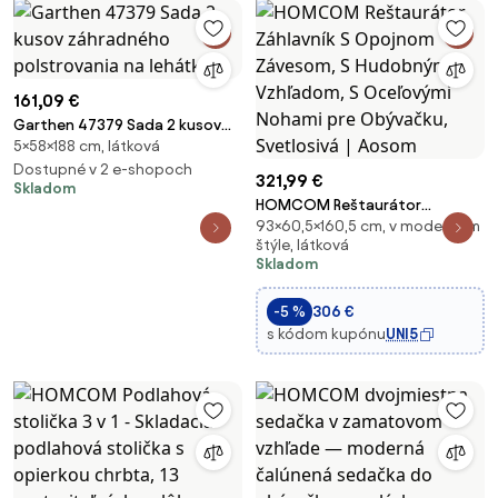
161,09 €
Garthen 47379 Sada 2 kusov
5×58×188 cm, látková
záhradného polstrovania na
lehátko
Dostupné v 2 e-shopoch
321,99 €
Skladom
HOMCOM Reštaurátor
93×60,5×160,5 cm, v modernom
Záhlavník S Opojnom Závesom,
štýle, látková
S Hudobným Vzhľadom, S
Skladom
Oceľovými Nohami pre
Obývačku, Svetlosivá | Aosom
-5 %
306 €
s kódom kupónu
UNI5