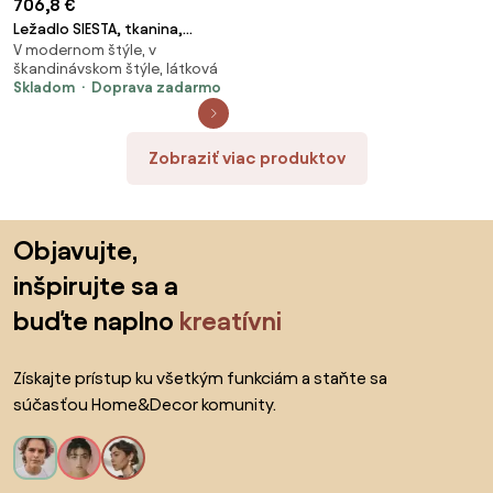
706,8 €
Ležadlo SIESTA, tkanina,
V modernom štýle, v
antracit
škandinávskom štýle, látková
Skladom
Doprava zadarmo
Zobraziť viac produktov
Preskočiť pätu, prejsť na začiatok stránky
Objavujte,
inšpirujte sa a
buďte naplno
kreatívni
Získajte prístup ku všetkým funkciám a staňte sa
súčasťou Home&Decor komunity.