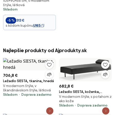
106×90×68 cm, v modernom
relaxačná pohovka čalúnená
štýle, látková
syntetickým ľanom s opierkou
Skladom
na nohy a bočnou kapsou,
nosnosť 120 kg | Aosom
-5 %
313 €
s kódom kupónu
UNI5
Najlepšie produkty od Ajprodukty.sk
706,8 €
Ležadlo SIESTA, tkanina, hnedá
682,8 €
V modernom štýle, v
škandinávskom štýle, látková
Ležadlo SIESTA, koženka,
Skladom
Doprava zadarmo
V modernom štýle, s poťahom z
antracit
eko kože
Skladom
Doprava zadarmo