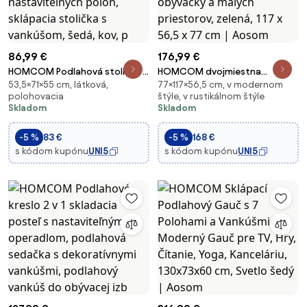
86,99 €
176,99 €
HOMCOM Podlahová stolička 3
HOMCOM dvojmiestna
53,5×71×55 cm, látková,
77×117×56,5 cm, v modernom
v 1 - Skladacia podlahová
sedačka v zamatovom vzhľade
polohovacia
štýle, v rustikálnom štýle
stolička s opierkou chrbta, 13
— moderná čalúnená sedačka
Skladom
Skladom
nastaviteľných polôh, sklápacia
do obývačky a malých
stolička s vankúšom, šedá, kov,
priestorov, zelená, 117 x 56,5 x
-5 %
83 €
-5 %
168 €
p
77 cm | Aosom
s kódom kupónu
UNI5
s kódom kupónu
UNI5