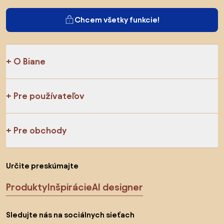
Chcem všetky funkcie!
O Biane
Pre používateľov
Pre obchody
Určite preskúmajte
Produkty
Inšpirácie
AI designer
Sledujte nás na sociálnych sieťach