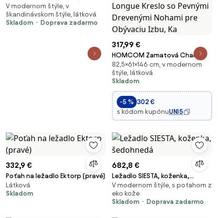
V modernom štýle, v
šedohnedá
škandinávskom štýle, látková
Skladom
Doprava zadarmo
317,99 €
HOMCOM Zamatová Chaise
82,5×61×146 cm, v modernom
Longue s Ľavým Podrúčnikom a
štýle, látková
Vankúšom, Čalúnená Pohovka,
Skladom
Chaise Longue Kreslo so
Pevnými Drevenými Nohami pre
-5 %
302 €
Obývaciu Izbu, Ka
s kódom kupónu
UNI5
332,9 €
682,8 €
Poťah na ležadlo Ektorp (pravé)
Ležadlo SIESTA, koženka,
Látková
V modernom štýle, s poťahom z
šedohnedá
Skladom
eko kože
Skladom
Doprava zadarmo