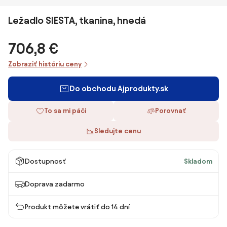
Ležadlo SIESTA, tkanina, hnedá
706,8 €
Zobraziť históriu ceny
Do obchodu Ajprodukty.sk
To sa mi páči
Porovnať
Sledujte cenu
Dostupnosť
Skladom
Doprava zadarmo
Produkt môžete vrátiť do 14 dní