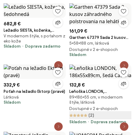
Pevnými Drevenými Nohami pre
Obývaciu Izbu, Ka
682,8 €
Ležadlo SIESTA, koženka,
161,09 €
V modernom štýle, s poťahom z
šedohnedá
Garthen 47379 Sada 2 kusov
eko kože
5×58×188 cm, látková
záhradného polstrovania na
Skladom
Doprava zadarmo
lehátko
Dostupné v 2 e-shopoch
Skladom
332,9 €
132,8 €
Poťah na ležadlo Ektorp (pravé)
Leňoška LONDON,
Látková
89×186×55 cm, v modernom
186x55x89cm, šedá Casaria
Skladom
štýle, látková
Dostupné v 2 e-shopoch
(2)
Skladom
Doprava zadarmo