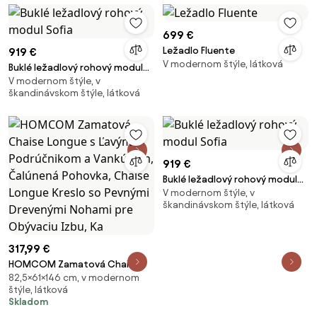
zamatový polyester, pena,
Tmavošedá 117 x 56,5 x 77 cm
699 €
Ležadlo Fluente
919 €
V modernom štýle, látková
Buklé ležadlový rohový modul
V modernom štýle, v
Sofia
škandinávskom štýle, látková
919 €
Buklé ležadlový rohový modul
V modernom štýle, v
Sofia
škandinávskom štýle, látková
317,99 €
HOMCOM Zamatová Chaise
82,5×61×146 cm, v modernom
Longue s Ľavým Podrúčnikom a
štýle, látková
Vankúšom, Čalúnená Pohovka,
Skladom
Chaise Longue Kreslo so