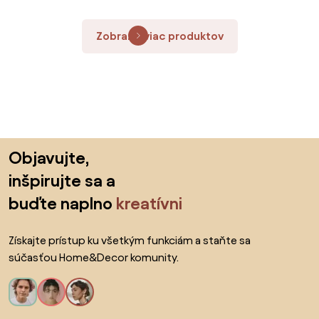
Zobraziť viac produktov
Preskočiť pätu, prejsť na začiatok stránky
Objavujte,
inšpirujte sa a
buďte naplno
kreatívni
Získajte prístup ku všetkým funkciám a staňte sa
súčasťou Home&Decor komunity.