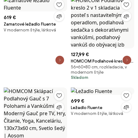
619 €
Zamatové ležadlo Fluente
V modernom štýle, látková
127,99 €
HOMCOM Podlahové kreslo 2 v
56×60×80 cm, rozkladacia, v
1 skladacia posteľ s
modernom štýle
nastaviteľným operadlom,
Skladom
podlahová sedačka s
dekoratívnymi vankúšmi,
podlahový vankúš do obývacej
izb
699 €
Ležadlo Fluente
V modernom štýle, látková