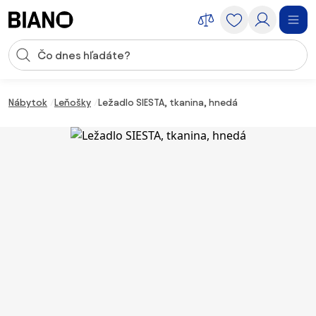
Preskočiť navigáciu, prejsť na obsah
Vstup pre vyhľadávanie
Preskočiť obsah, prejsť na pätu
Nábytok
Leňošky
Ležadlo SIESTA, tkanina, hnedá