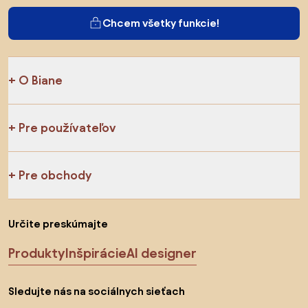
Chcem všetky funkcie!
O Biane
Pre používateľov
Pre obchody
Určite preskúmajte
Produkty
Inšpirácie
AI designer
Sledujte nás na sociálnych sieťach