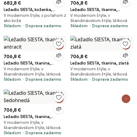
682,8 €
706,8 €
Ležadlo SIESTA, koženka,
Ležadlo SIESTA, tkanina,
V modernom štýle, s poťahom z
V modernom štýle, v
šedohnedá
námornícka modrá
eko kože
škandinávskom štýle, látková
Skladom
Doprava zadarmo
Skladom
Doprava zadarmo
706,8 €
706,8 €
Ležadlo SIESTA, tkanina,
Ležadlo SIESTA, tkanina, zlatá
V modernom štýle, v
V modernom štýle, v
antracit
škandinávskom štýle, látková
škandinávskom štýle, látková
Skladom
Doprava zadarmo
Skladom
Doprava zadarmo
706,8 €
Ležadlo SIESTA, tkanina,
V modernom štýle, v
šedohnedá
škandinávskom štýle, látková
Skladom
Doprava zadarmo