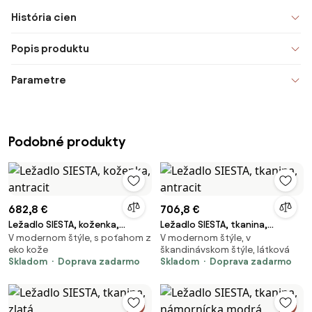
História cien
Popis produktu
Parametre
Podobné produkty
682,8 €
706,8 €
Ležadlo SIESTA, koženka,
Ležadlo SIESTA, tkanina,
V modernom štýle, s poťahom z
V modernom štýle, v
antracit
antracit
eko kože
škandinávskom štýle, látková
Skladom
Doprava zadarmo
Skladom
Doprava zadarmo