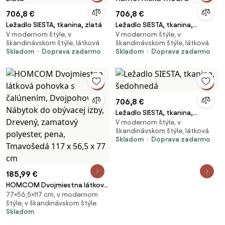
706,8 €
706,8 €
Ležadlo SIESTA, tkanina, zlatá
Ležadlo SIESTA, tkanina,
V modernom štýle, v
V modernom štýle, v
námornícka modrá
škandinávskom štýle, látková
škandinávskom štýle, látková
Skladom
Doprava zadarmo
Skladom
Doprava zadarmo
706,8 €
Ležadlo SIESTA, tkanina,
V modernom štýle, v
šedohnedá
škandinávskom štýle, látková
Skladom
Doprava zadarmo
185,99 €
HOMCOM Dvojmiestna látková
77×56,5×117 cm, v modernom
pohovka s čalúnením,
štýle, v škandinávskom štýle
Dvojpohovka, Nábytok do
Skladom
obývacej izby, Drevený,