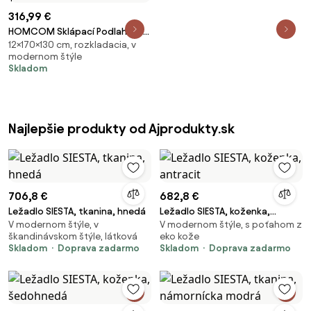
316,99 €
HOMCOM Sklápací Podlahový
12×170×130 cm, rozkladacia, v
Gauč s 7 Polohami a Vankúšmi,
modernom štýle
Moderný Gauč pre TV, Hry,
Skladom
Čítanie, Yoga, Kanceláriu,
130x73x60 cm, Svetlo šedý |
Aosom
Najlepšie produkty od Ajprodukty.sk
706,8 €
682,8 €
Ležadlo SIESTA, tkanina, hnedá
Ležadlo SIESTA, koženka,
V modernom štýle, v
V modernom štýle, s poťahom z
antracit
škandinávskom štýle, látková
eko kože
Skladom
Doprava zadarmo
Skladom
Doprava zadarmo