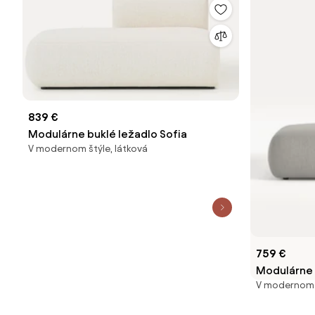
839 €
Modulárne buklé ležadlo Sofia
V modernom štýle, látková
759 €
Modulárne 
V modernom š