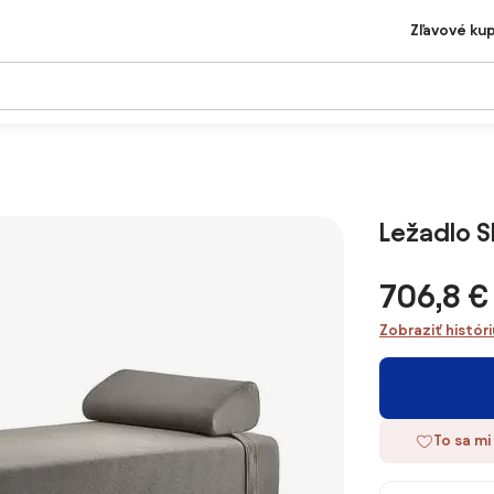
Zľavové ku
Ležadlo S
706,8 €
Zobraziť histór
To sa mi