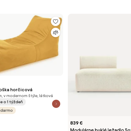
ňoška horčicová
, v modernom štýle, látková
e o 1 týždeň
adarmo
839 €
Modulárne buklé ležadlo So