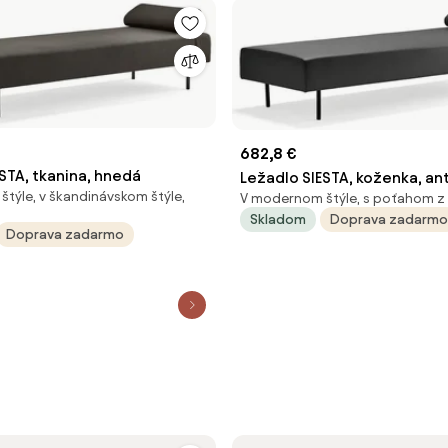
682,8 €
STA, tkanina, hnedá
Ležadlo SIESTA, koženka, an
týle, v škandinávskom štýle,
V modernom štýle, s poťahom z
Skladom
Doprava zadarmo
Doprava zadarmo