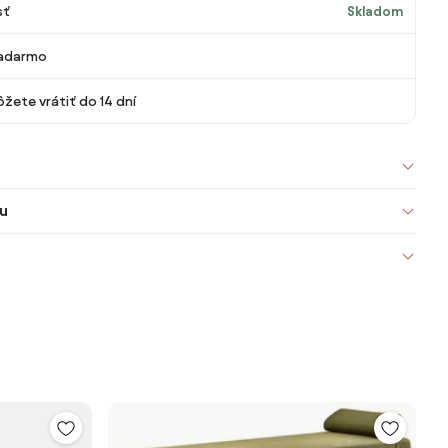
sť
Skladom
adarmo
žete vrátiť do 14 dní
u