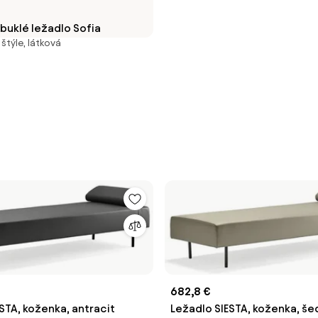
buklé ležadlo Sofia
týle, látková
682,8 €
STA, koženka, antracit
Ležadlo SIESTA, koženka, š