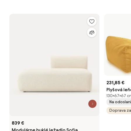
231,85 €
Plyšová le
130×67×67 cm
Na odoslani
Doprava z
839 €
Modulárne buklé ležadlo Sofia