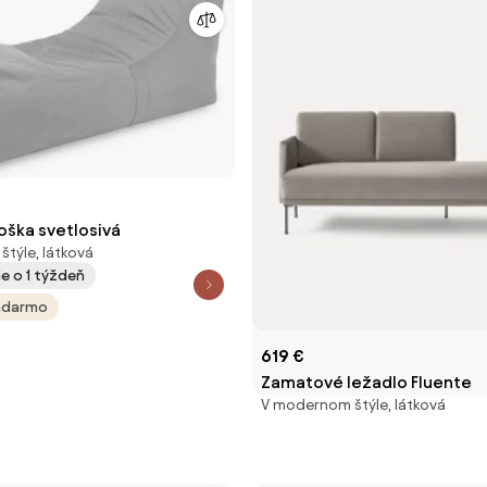
oška svetlosivá
týle, látková
e o 1 týždeň
adarmo
619 €
Zamatové ležadlo Fluente
V modernom štýle, látková