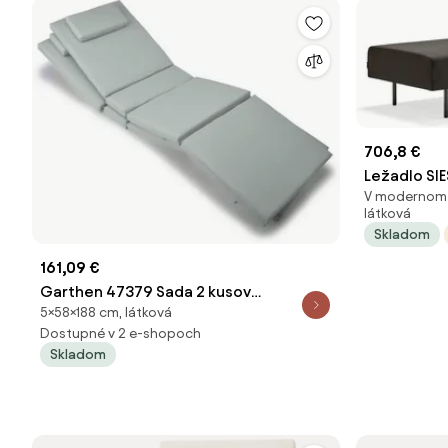
706,8 €
Ležadlo SIE
V modernom š
látková
Skladom
161,09 €
Garthen 47379 Sada 2 kusov
5×58×188 cm, látková
záhradného polstrovania na lehátko
Dostupné v 2 e-shopoch
Skladom