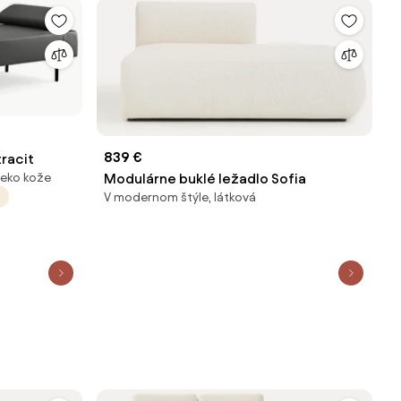
839 €
tracit
Modulárne buklé ležadlo Sofia
 eko kože
V modernom štýle, látková