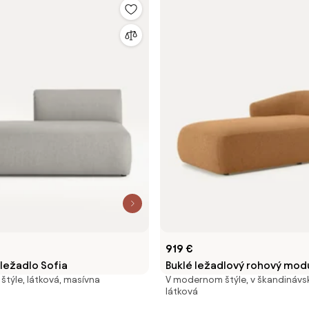
919 €
ležadlo Sofia
Buklé ležadlový rohový modu
týle, látková, masívna
V modernom štýle, v škandinávs
látková