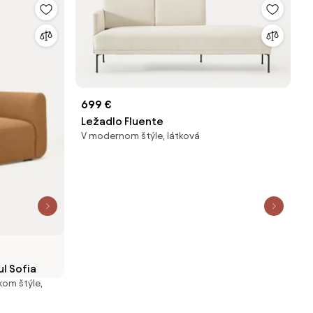
699 €
Ležadlo Fluente
V modernom štýle, látková
l Sofia
kom štýle,