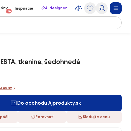
póny
AI designer
Inšpirácie
114
IESTA, tkanina, šedohnedá
iu ceny
Do obchodu Ajprodukty.sk
 páči
Porovnať
Sledujte cenu