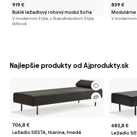
919 €
839 €
Buklé ležadlový rohový modul Sofia
Modulárne 
V modernom štýle, v škandinávskom štýle,
V modernom š
látková
Najlepšie produkty od Ajprodukty.sk
706,8 €
682,8 €
Ležadlo SIESTA, tkanina, hnedá
Ležadlo SIE