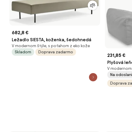
682,8 €
Ležadlo SIESTA, koženka, šedohnedá
V modernom štýle, s poťahom z eko kože
Skladom
Doprava zadarmo
231,85 €
Plyšová leň
V modernom š
Na odoslani
Doprava z