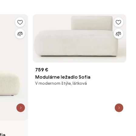
759 €
Modulárne ležadlo Sofia
V modernom štýle, látková
fia