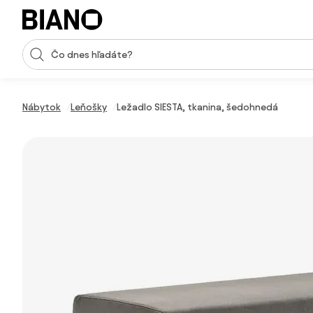
Preskočiť navigáciu, prejsť na obsah
Vstup pre vyhľadávanie
Preskočiť obsah, prejsť na pätu
Nábytok
Leňošky
Ležadlo SIESTA, tkanina, šedohnedá