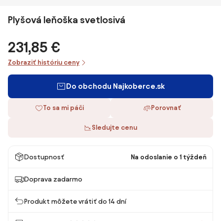
Plyšová leňoška svetlosivá
231,85 €
Zobraziť históriu ceny
Do obchodu Najkoberce.sk
To sa mi páči
Porovnať
Sledujte cenu
Dostupnosť
Na odoslanie o 1 týždeň
Doprava zadarmo
Produkt môžete vrátiť do 14 dní