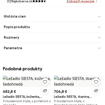
Najkoberce.sk
Zobraziť recenzie
História cien
Popis produktu
Rozmery
Parametre
Podobné produkty
682,8 €
706,8 €
Ležadlo SIESTA, koženka,
Ležadlo SIESTA, tkanina,
V modernom štýle, s poťahom z
V modernom štýle, v
šedohnedá
šedohnedá