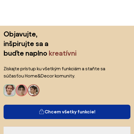
Preskočiť pätu, prejsť na začiatok stránky
Objavujte,
inšpirujte sa a
buďte naplno
kreatívni
Získajte prístup ku všetkým funkciám a staňte sa
súčasťou Home&Decor komunity.
Chcem všetky funkcie!