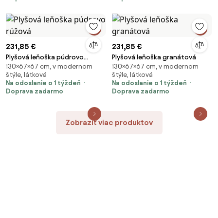
231,85 €
231,85 €
Plyšová leňoška púdrovo
Plyšová leňoška granátová
130×67×67 cm, v modernom
130×67×67 cm, v modernom
rúžová
štýle, látková
štýle, látková
Na odoslanie o 1 týždeň
Na odoslanie o 1 týždeň
Doprava zadarmo
Doprava zadarmo
Zobraziť viac produktov