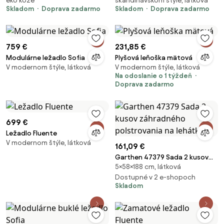
eko kože
škandinávskom štýle, látková
Skladom
Doprava zadarmo
Skladom
Doprava zadarmo
759 €
231,85 €
Modulárne ležadlo Sofia
Plyšová leňoška mätová
V modernom štýle, látková
V modernom štýle, látková
Na odoslanie o 1 týždeň
Doprava zadarmo
699 €
Ležadlo Fluente
V modernom štýle, látková
161,09 €
Garthen 47379 Sada 2 kusov
5×58×188 cm, látková
záhradného polstrovania na
lehátko
Dostupné v 2 e-shopoch
Skladom