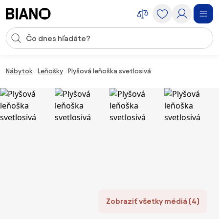
Preskočiť navigáciu, prejsť na obsah
Vstup pre vyhľadávanie
Preskočiť obsah, prejsť na pätu
Nábytok
Leňošky
Plyšová leňoška svetlosivá
Zobraziť všetky médiá (4)