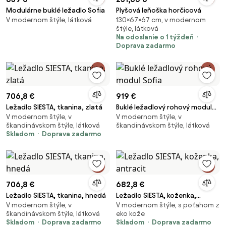
Modulárne buklé ležadlo Sofia
Plyšová leňoška horčicová
V modernom štýle, látková
130×67×67 cm, v modernom
štýle, látková
Na odoslanie o 1 týždeň
Doprava zadarmo
706,8 €
919 €
Ležadlo SIESTA, tkanina, zlatá
Buklé ležadlový rohový modul
V modernom štýle, v
V modernom štýle, v
Sofia
škandinávskom štýle, látková
škandinávskom štýle, látková
Skladom
Doprava zadarmo
706,8 €
682,8 €
Ležadlo SIESTA, tkanina, hnedá
Ležadlo SIESTA, koženka,
V modernom štýle, v
V modernom štýle, s poťahom z
antracit
škandinávskom štýle, látková
eko kože
Skladom
Doprava zadarmo
Skladom
Doprava zadarmo