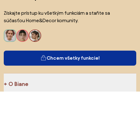
Získajte prístup ku všetkým funkciám a staňte sa
súčasťou Home&Decor komunity.
Chcem všetky funkcie!
O Biane
Pre používateľov
Pre obchody