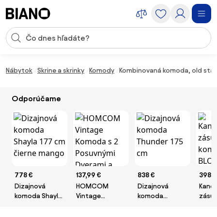
Preskočiť navigáciu, prejsť na obsah
Vstup pre vyhľadávanie
Preskočiť obsah, prejsť na pätu
Nábytok
Skrine a skrinky
Komody
Kombinovaná komoda, old star 
Odporúčame
778 €
137,99 €
838 €
398,5
Dizajnová
HOMCOM
Dizajnová
Kance
komoda Shayla
Vintage
komoda
zásu
177 cm čierne
Komoda s 2
Thunder 175 cm
komo
mango
Posuvnými
1600 