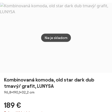
Dverami a
710 m
Priestorom pre
dvere
Obývaciu Izbu,
príro
Kuchyňu,
Jedáleň
90x40x75 cm
Dub | Aosom
Nie je skladom
Kombinovaná komoda, old star dark dub
tmavý/ grafit, LUNYSA
Rozmery
96,8×190,1×32,2 cm
189 €