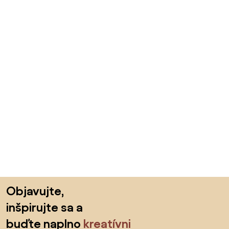
Preskočiť pätu, prejsť na začiatok stránky
Objavujte,
inšpirujte sa a
buďte naplno
kreatívni