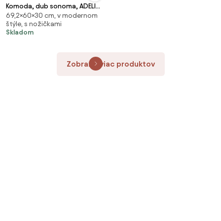
Komoda, dub sonoma, ADELI
69,2×60×30 cm, v modernom
TYP 1
štýle, s nožičkami
Skladom
Zobraziť viac produktov