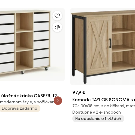
97,9 €
úložná skrinka CASPER, 12
Komoda TAYLOR SONOMA s 
 modernom štýle, s nožičkami
 priehradky, breza, biela
70×100×35 cm, s nožičkami, mat
policami, 100x70cm
Doprava zadarmo
Dostupné v 2 e-shopoch
Na odoslanie o 1 týždeň