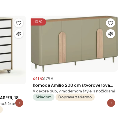
-10 %
611 €
679 €
Komoda Amilio 200 cm štvor­dverová
V dekore dub, v modernom štýle, s nožičkami
na nožičkách - eukalyptus / dub baltic
Skladom
Doprava zadarmo
ASPER, 18
dune / úchytky dub prírodný
 nožičkami