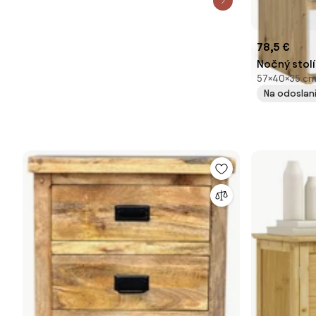
78,5 €
Nočný stolí
57×40×35 cm,
Na odoslani