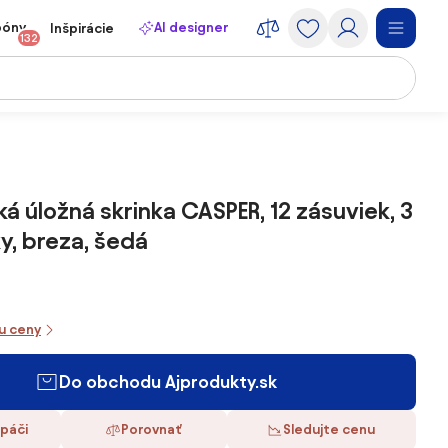
póny
AI designer
Inšpirácie
132
á úložná skrinka CASPER, 12 zásuviek, 3
y, breza, šedá
iu ceny
Do obchodu Ajprodukty.sk
 páči
Porovnať
Sledujte cenu