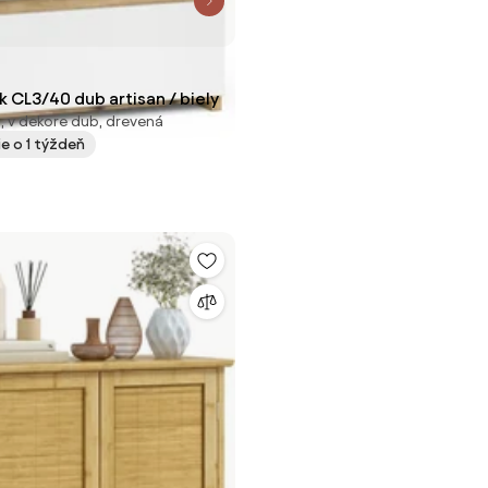
k CL3/40 dub artisan / biely
 v dekore dub, drevená
e o 1 týždeň