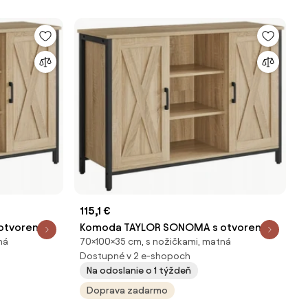
115,1 €
otvorenými
Komoda TAYLOR SONOMA s otvorenými
ná
70×100×35 cm, s nožičkami, matná
policami, 100x70cm
Dostupné v 2 e-shopoch
Na odoslanie o 1 týždeň
Doprava zadarmo