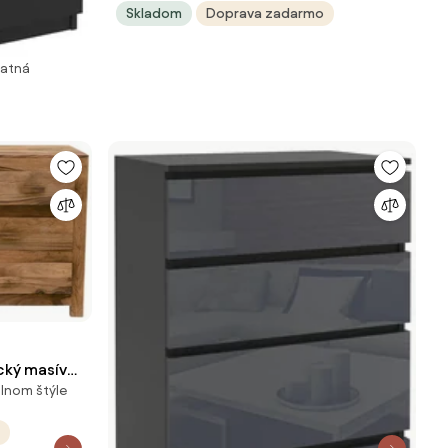
Skladom
Doprava zadarmo
matná
cký masív
álnom štýle