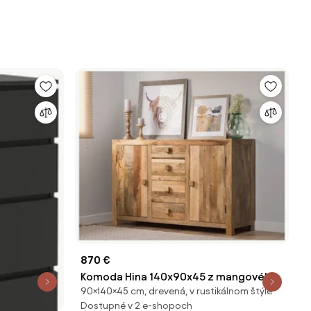
870 €
Komoda Hina 140x90x45 z mangového
90×140×45 cm, drevená, v rustikálnom štýle
dreva Mango natural
Dostupné v 2 e-shopoch