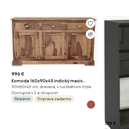
996 €
Komoda 160x90x45 indický masív
90×160×45 cm, drevená, v rustikálnom štýle
palisander Natural
Dostupné v 2 e-shopoch
Skladom
Doprava zadarmo
139 €