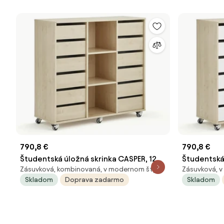
790,8 €
790,8 €
Študentská úložná skrinka CASPER, 12
Študentská 
Zásuvková, kombinovaná, v modernom štýle
Zásuvková, v
zásuviek, 3 priehradky, breza
zásuviek, 3
Skladom
Doprava zadarmo
Skladom