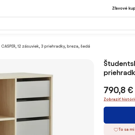
Zľavové ku
CASPER, 12 zásuviek, 3 priehradky, breza, šedá
Študentsk
priehradk
790,8 €
Zobraziť histór
To sa mi