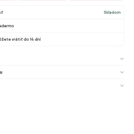
sť
Skladom
adarmo
žete vrátiť do 14 dní
u