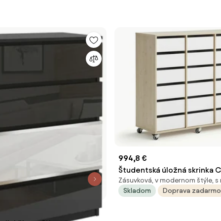
994,8 €
Študentská úložná skrinka C
Zásuvková, v modernom štýle, s
zásuviek, breza, biela
Skladom
Doprava zadarmo