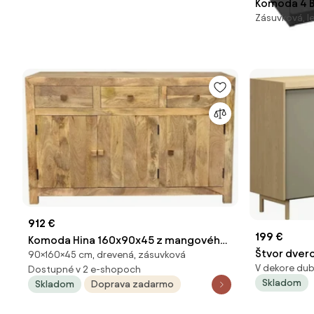
Komoda 4 Bel
Zásuvková, l
KOM1/2/B/
912 €
199 €
Komoda Hina 160x90x45 z mangového
Štvor dver
90×160×45 cm, drevená, zásuvková
dreva Mango natural
V dekore dub
Dostupné v 2 e-shopoch
Sumira 170 
Skladom
Skladom
Doprava zadarmo
dune / kov