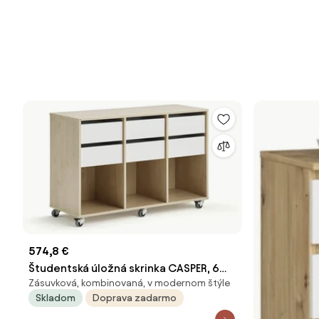
574,8 €
Študentská úložná skrinka CASPER, 6
Zásuvková, kombinovaná, v modernom štýle
zásuviek, 3 priehradky, breza, biela
Skladom
Doprava zadarmo