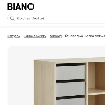
Preskočiť navigáciu, prejsť na obsah
Vstup pre vyhľadávanie
Preskočiť obsah, prejsť na pätu
Nábytok
Skrine a skrinky
Komody
Študentská úložná skrinka 