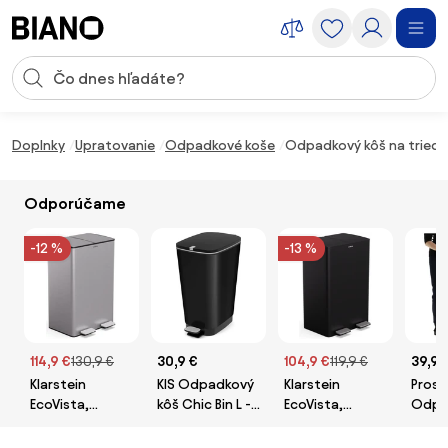
Preskočiť navigáciu, prejsť na obsah
Vstup pre vyhľadávanie
Preskočiť obsah, prejsť na pätu
Doplnky
Upratovanie
Odpadkové koše
Odpadkový kôš na triede
Odporúčame
-12 %
-13 %
114,9 €
130,9 €
30,9 €
104,9 €
119,9 €
39,96
Klarstein
KIS Odpadkový
Klarstein
Prosp
EcoVista,
kôš Chic Bin L -
EcoVista,
Odpa
odpadkový kôš
čierny matný,
odpadkový kôš
koše 
s
50 l
s
špina