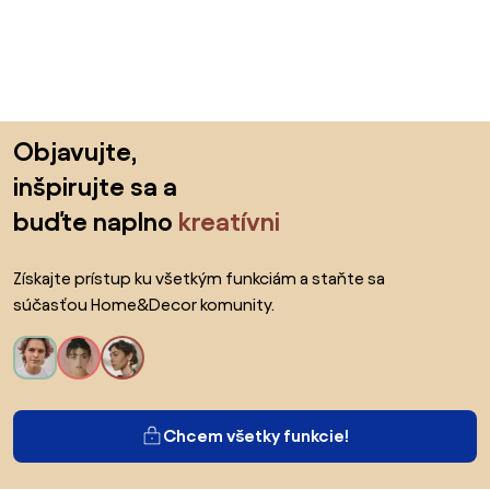
Preskočiť pätu, prejsť na začiatok stránky
Objavujte,
inšpirujte sa a
buďte naplno
kreatívni
Získajte prístup ku všetkým funkciám a staňte sa
súčasťou Home&Decor komunity.
Chcem všetky funkcie!