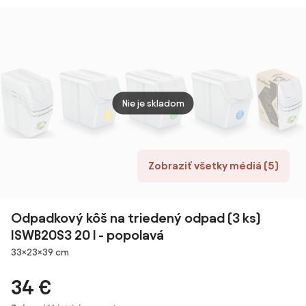
kompostérom,
kompostérom,
sada 
60 l + 3 l/kôš +
60 l + 3 l/kôš +
STAC
kompostér,
kompostér,
bielo
Soft-Close
Soft-Close
Nie je skladom
Zobraziť všetky médiá (5)
Odpadkový kôš na triedený odpad (3 ks)
ISWB20S3 20 l - popolavá
Rozmery
33×23×39 cm
34 €