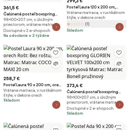
299,3 €
Posteľ Laura 120 x 200 cm,
361,5 €
Vrátane matraca, v rustikálnom
orech Rošt: S latkovým roštom,
Čalúnená posteľ boxspring
štýle, v dekore orech
Matrac: Matrac SOMMERA 18
98×100×207 cm, s úložným
GLORIEN VELVET 100x200 cm
(1)
priestorom, vrátane matraca
cm
modrá Matrac: Bonell pružinová
Skladom
Dostupné v 2 e-shopoch
matrac
Na odoslanie o 2 týždne
258,7 €
Posteľ Laura 90 x 200 cm, orech
373,4 €
Vrátane matraca, v rustikálnom
Rošt: Bez roštu, Matrac:
Čalúnená posteľ boxspring
štýle, v dekore orech
Matrac COCO MAXI 20 cm
98×100×207 cm, s úložným
GLORIEN VELVET 100x200 cm
Skladom
priestorom, vrátane matraca
tyrkysová Matrac: Matrac
Dostupné v 2 e-shopoch
Bonell pružinový
Skladom