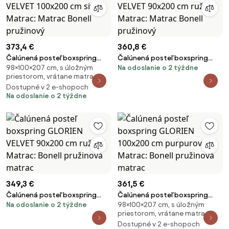
373,4 €
360,8 €
Čalúnená posteľ boxspring
Čalúnená posteľ boxspring
98×100×207 cm, s úložným
Na odoslanie o 2 týždne
GLORIEN VELVET 100x200 cm sivá
GLORIEN VELVET 90x200 cm
priestorom, vrátane matraca
Matrac: Matrac Bonell
ružová Matrac: Matrac Bonell
Dostupné v 2 e-shopoch
pružinový
pružinový
Na odoslanie o 2 týždne
349,3 €
361,5 €
Čalúnená posteľ boxspring
Čalúnená posteľ boxspring
Na odoslanie o 2 týždne
98×100×207 cm, s úložným
GLORIEN VELVET 90x200 cm
GLORIEN 100x200 cm purpurová
priestorom, vrátane matraca
ružová Matrac: Bonell
Matrac: Bonell pružinová
Dostupné v 2 e-shopoch
pružinová matrac
matrac