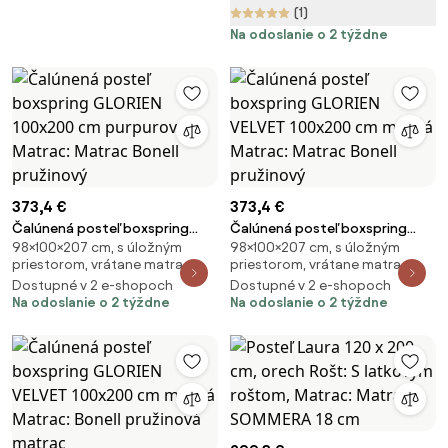
(1)
Na odoslanie o 2 týždne
373,4 €
373,4 €
Čalúnená posteľ boxspring
Čalúnená posteľ boxspring
98×100×207 cm, s úložným
98×100×207 cm, s úložným
GLORIEN 100x200 cm purpurová
GLORIEN VELVET 100x200 cm
priestorom, vrátane matraca
priestorom, vrátane matraca
Matrac: Matrac Bonell
modrá Matrac: Matrac Bonell
Dostupné v 2 e-shopoch
Dostupné v 2 e-shopoch
pružinový
pružinový
Na odoslanie o 2 týždne
Na odoslanie o 2 týždne