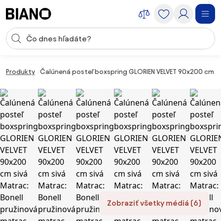
Preskočiť navigáciu, prejsť na obsah
Vstup pre vyhľadávanie
Preskočiť obsah, prejsť na pätu
Produkty
Čalúnená posteľ boxspring GLORIEN VELVET 90x200 cm si
Zobraziť všetky médiá (6)