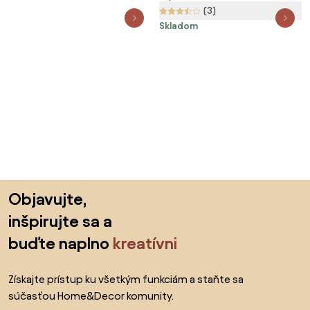
(3)
cm
Skladom
Preskočiť pätu, prejsť na začiatok stránky
Objavujte,
inšpirujte sa a
buďte naplno
kreatívni
Získajte prístup ku všetkým funkciám a staňte sa
súčasťou Home&Decor komunity.