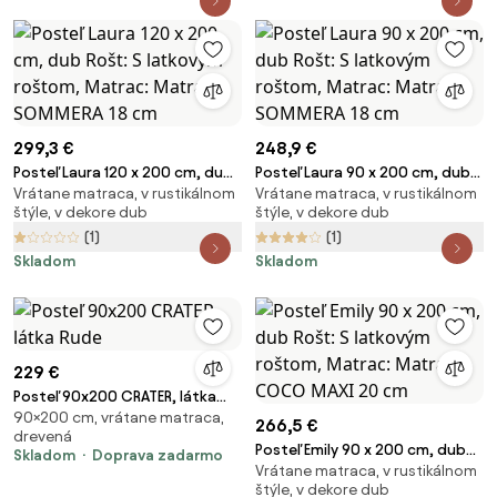
299,3 €
248,9 €
Posteľ Laura 120 x 200 cm, dub
Posteľ Laura 90 x 200 cm, dub
Vrátane matraca, v rustikálnom
Vrátane matraca, v rustikálnom
Rošt: S latkovým roštom,
Rošt: S latkovým roštom,
štýle, v dekore dub
štýle, v dekore dub
Matrac: Matrac SOMMERA 18
Matrac: Matrac SOMMERA 18
(1)
(1)
cm
cm
Skladom
Skladom
229 €
Posteľ 90x200 CRATER, látka
90×200 cm, vrátane matraca,
Rude
266,5 €
drevená
Posteľ Emily 90 x 200 cm, dub
Skladom
Doprava zadarmo
Vrátane matraca, v rustikálnom
Rošt: S latkovým roštom,
štýle, v dekore dub
Matrac: Matrac COCO MAXI 20