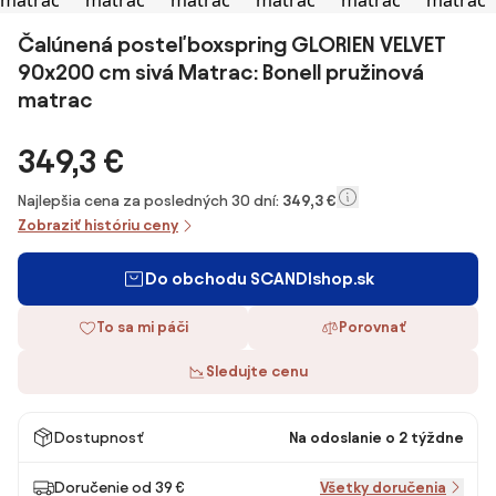
Čalúnená posteľ boxspring GLORIEN VELVET
90x200 cm sivá Matrac: Bonell pružinová
matrac
349,3 €
Najlepšia cena za posledných 30 dní:
349,3 €
Zobraziť históriu ceny
Do obchodu SCANDIshop.sk
To sa mi páči
Porovnať
Sledujte cenu
Dostupnosť
Na odoslanie o 2 týždne
Doručenie od 39 €
Všetky doručenia