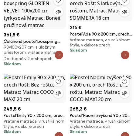
216 €
Posteľ Ada 90 x 200 cm, orech
361,5 €
Vrátane matraca, v rustikálnom
Rošt: S latkovým roštom,
Čalúnená posteľ boxspring
štýle, v dekore orech
Matrac: Matrac SOMMERA 18
98×100×207 cm, s úložným
GLORIEN VELVET 100x200 cm
Skladom
priestorom, vrátane matraca
cm
tyrkysová Matrac: Bonell
Dostupné v 2 e-shopoch
pružinová matrac
Skladom
245,5 €
265,3 €
Posteľ Emily 90 x 200 cm, orech
Posteľ Naomi zvýšená 90 x 200
Vrátane matraca, v rustikálnom
Vrátane matraca, v rustikálnom
Rošt: Bez roštu, Matrac:
cm, orech Rošt: Bez roštu,
štýle, v dekore orech
štýle, v dekore orech
Matrac COCO MAXI 20 cm
Matrac: Matrac COCO MAXI 20
Skladom
Skladom
cm