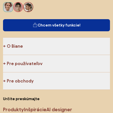
Chcem všetky funkcie!
O Biane
Pre používateľov
Pre obchody
Určite preskúmajte
Produkty
Inšpirácie
AI designer