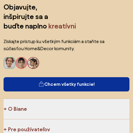
Preskočiť pätu, prejsť na začiatok stránky
Objavujte,
inšpirujte sa a
buďte naplno
kreatívni
Získajte prístup ku všetkým funkciám a staňte sa
súčasťou Home&Decor komunity.
Chcem všetky funkcie!
O Biane
Pre používateľov