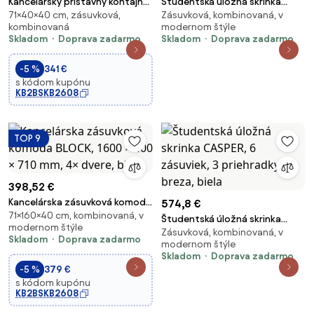
Kancelársky prístavný kontajner
Študentská úložná skrinka
71×40×40 cm, zásuvková,
Zásuvková, kombinovaná, v
FUTURE, 4 zásuvky, 400 x 400 x
CASPER, 12 zásuviek, 3
kombinovaná
modernom štýle
710 mm, biela/grafitová
priehradky, breza
Skladom
Doprava zadarmo
Skladom
Doprava zadarmo
-5 %
341 €
s kódom kupónu
KB2BSKB2608
TOP 9
398,52 €
Kancelárska zásuvková komoda
574,8 €
71×160×40 cm, kombinovaná, v
BLOCK, 1600 × 400 × 710 mm, 4×
Študentská úložná skrinka
modernom štýle
dvere, biela
Zásuvková, kombinovaná, v
CASPER, 6 zásuviek, 3
Skladom
Doprava zadarmo
modernom štýle
priehradky, breza, biela
Skladom
Doprava zadarmo
-5 %
379 €
s kódom kupónu
KB2BSKB2608