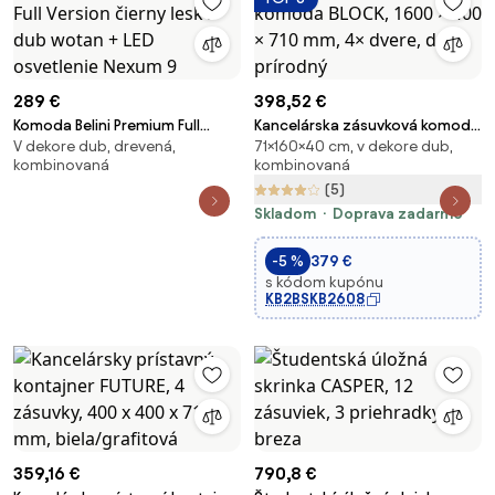
289 €
398,52 €
Komoda Belini Premium Full
Kancelárska zásuvková komoda
V dekore dub, drevená,
71×160×40 cm, v dekore dub,
Version čierny lesk / dub wotan
BLOCK, 1600 × 400 × 710 mm, 4×
kombinovaná
kombinovaná
+ LED osvetlenie Nexum 9
dvere, dub prírodný
(5)
Skladom
Doprava zadarmo
-5 %
379 €
s kódom kupónu
KB2BSKB2608
359,16 €
790,8 €