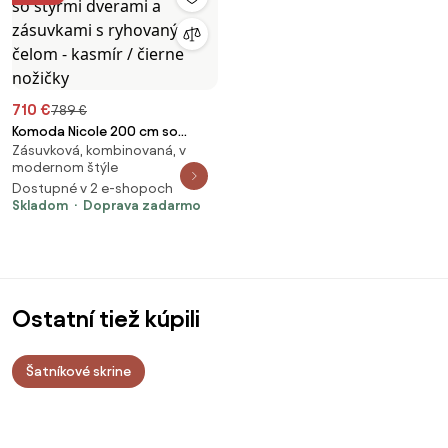
710 €
789 €
Komoda Nicole 200 cm so
Zásuvková, kombinovaná, v
štyrmi dverami a zásuvkami s
modernom štýle
ryhovaným čelom - kasmír /
Dostupné v 2 e-shopoch
čierne nožičky
Skladom
Doprava zadarmo
Ostatní tiež kúpili
Šatníkové skrine