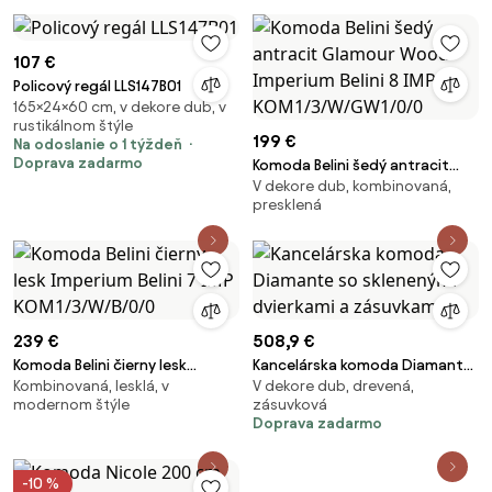
107 €
Policový regál LLS147B01
165×24×60 cm, v dekore dub, v
rustikálnom štýle
199 €
Na odoslanie o 1 týždeň
Doprava zadarmo
Komoda Belini šedý antracit
V dekore dub, kombinovaná,
Glamour Wood Imperium Belini
presklená
8 IMP KOM1/3/W/GW1/0/0
239 €
508,9 €
Komoda Belini čierny lesk
Kancelárska komoda Diamante
Kombinovaná, lesklá, v
V dekore dub, drevená,
Imperium Belini 7 IMP
so sklenenými dvierkami a
modernom štýle
zásuvková
KOM1/3/W/B/0/0
zásuvkami
Doprava zadarmo
-10 %