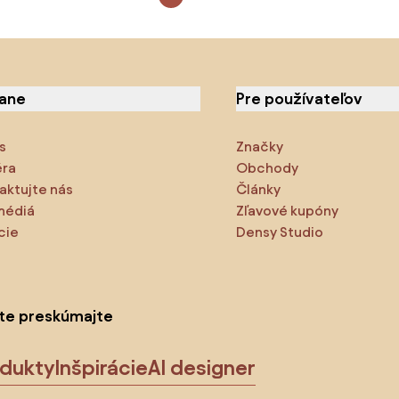
iane
Pre používateľov
s
Značky
éra
Obchody
aktujte nás
Články
médiá
Zľavové kupóny
cie
Densy Studio
ite preskúmajte
odukty
Inšpirácie
AI designer