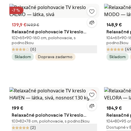
-7 %
139,9 €
148,9 €
149,9 €
Relaxačné polohovacie TV kreslo
Relaxačné 
102×65×90-160 cm, polohovacie, s
104×65×90-16
CALMO — látka, sivá
MODO — lát
podnožkou
podnožkou
(6)
(4
Skladom
Doprava zadarmo
Skladom
199 €
184,9 €
Relaxačné polohovacie TV kreslo
Relaxačné 
103×82×78 cm, polohovacie, s podnožkou
104×80×95 c
HAVEN — látka, sivá, nosnosť 130 kg
VELORA — lá
Dostupné v 
(2)