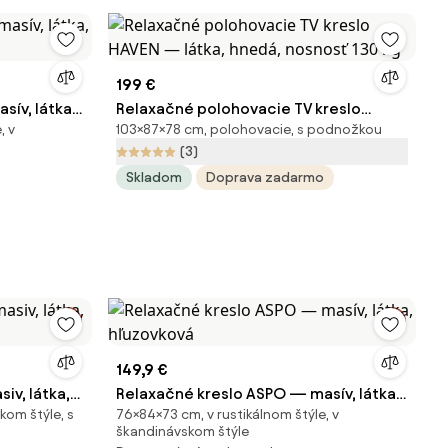
199 €
ív, látka,
Relaxačné polohovacie TV kreslo
, v
103×87×78 cm, polohovacie, s podnožkou
HAVEN — látka, hnedá, nosnosť 130 kg
(3)
Skladom
Doprava zadarmo
149,9 €
iv, látka,
Relaxačné kreslo ASPO — masív, látka,
kom štýle, s
76×84×73 cm, v rustikálnom štýle, v
hľuzovková
škandinávskom štýle