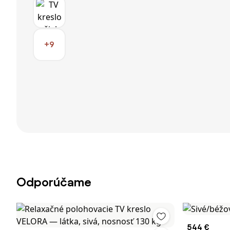
+9
Odporúčame
544 €