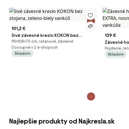
101,2 €
Sivé závesné kreslo KOKON bez
139 €
115×108×70 cm, ratanové, závesné
stojana, zeleno-biely vankúš
Závesné ho
Dostupné v 2 e-shopoch
Hojdacie, ra
EXTRA, nosn
Skladom
Skladom
červené v
Najlepšie produkty od Najkresla.sk