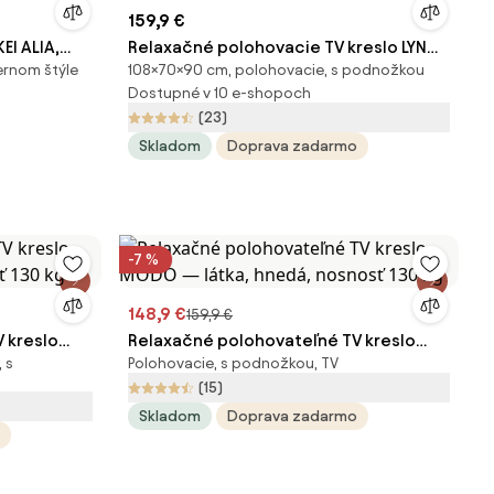
159,9 €
EI ALIA,
Relaxačné polohovacie TV kreslo LYNO
ernom štýle
108×70×90 cm, polohovacie, s podnožkou
— látka, sivá, nosnosť 130 kg
Dostupné v 10 e-shopoch
(23)
Skladom
Doprava zadarmo
-7 %
148,9 €
159,9 €
 kreslo
Relaxačné polohovateľné TV kreslo
 s
Polohovacie, s podnožkou, TV
ť 130 kg
MODO — látka, hnedá, nosnosť 130 kg
(15)
Skladom
Doprava zadarmo