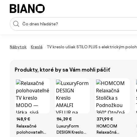
Preskočiť navigáciu, prejsť na obsah
Vstup pre vyhľadávanie
Preskočiť obsah, prejsť na pätu
Nábytok
Kreslá
TV kreslo ušiak STILO PLUS s elektrickým polo
Produkty, ktoré by sa Vám mohli páčiť
148,9 €
114,39 €
371,99 €
Relaxačné
LuxuryForm
HOMCOM
polohovateľné
DESIGN Kreslo
Relaxačná