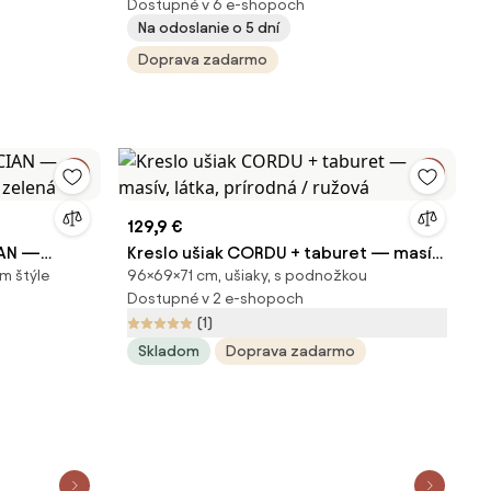
Dostupné v 6 e-shopoch
Na odoslanie o 5 dní
Doprava zadarmo
129,9 €
IAN —
Kreslo ušiak CORDU + taburet — masív,
m štýle
96×69×71 cm, ušiaky, s podnožkou
/ zelená
látka, prírodná / ružová
Dostupné v 2 e-shopoch
(1)
Skladom
Doprava zadarmo