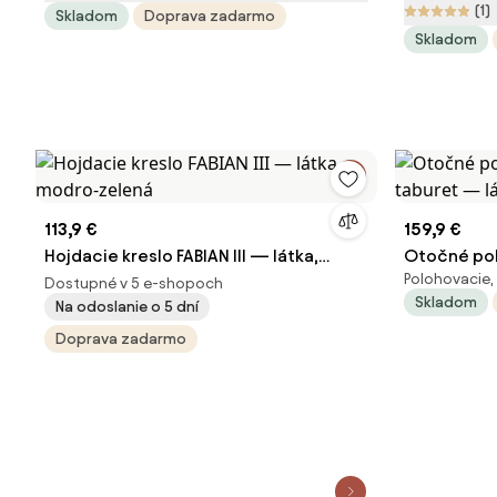
(1)
Skladom
Doprava zadarmo
Skladom
113,9 €
159,9 €
Hojdacie kreslo FABIAN III — látka,
Otočné pol
Polohovacie,
modro-zelená
taburet — l
Dostupné v 5 e-shopoch
Skladom
Na odoslanie o 5 dní
Doprava zadarmo