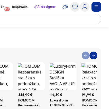
póny
AI designer
Inšpirácie
133
336,99 €
114,39 €
191,99 €
M
HOMCOM
LuxuryForm
HOMCOM
né
Rezbárenská
DESIGN Stolička
Relaxačné