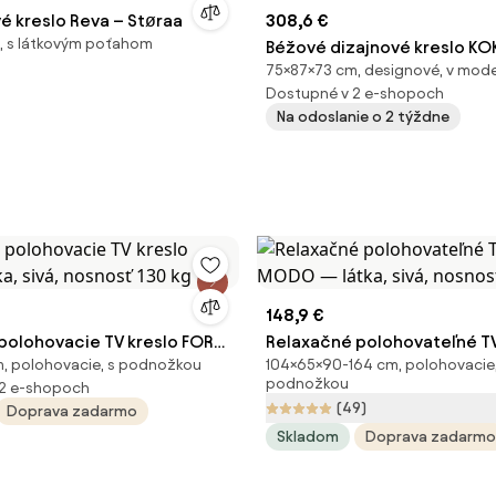
é kreslo Reva – Støraa
308,6 €
, s látkovým poťahom
Béžové dizajnové kreslo KOK
75×87×73 cm, designové, v mod
dekor orech
Dostupné v 2 e-shopoch
Na odoslanie o 2 týždne
148,9 €
polohovacie TV kreslo FORN
Relaxačné polohovateľné TV
, polohovacie, s podnožkou
104×65×90-164 cm, polohovacie,
vá, nosnosť 130 kg
MODO — látka, sivá, nosnos
podnožkou
12 e-shopoch
(49)
Doprava zadarmo
Skladom
Doprava zadarmo