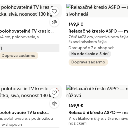
149,9 €
polohovateľné TV kreslo
Relaxačné kreslo ASPO — mas
4 cm, polohovacie, s
76×84×73 cm, v rustikálnom štýle
ka, sivá, nosnosť 130 kg
sivohnedá
škandinávskom štýle
Dostupné v 7 e-shopoch
9)
Na odoslanie o 5 dní
Doprava zadarmo
Doprava zadarmo
149,9 €
polohovacie TV kreslo
Relaxační křeslo ASPO — mas
m, polohovacie, s podnožkou
V rustikálnom štýle, v škandinávs
tka, sivá, nosnosť 130 kg
růžová
nožičkami
8 e-shopoch