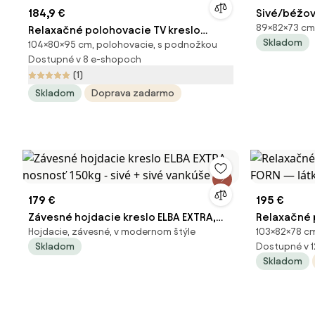
184,9 €
Sivé/béžov
89×82×73 cm
Relaxačné polohovacie TV kreslo
Skladom
104×80×95 cm, polohovacie, s podnožkou
VELORA — látka, sivá, nosnosť 130 kg
Dostupné v 8 e-shopoch
(1)
Skladom
Doprava zadarmo
179 €
195 €
Závesné hojdacie kreslo ELBA EXTRA,
Relaxačné 
Hojdacie, závesné, v modernom štýle
103×82×78 cm
nosnosť 150kg - sivé + sivé vankúše
— látka, si
Skladom
Dostupné v 
Skladom