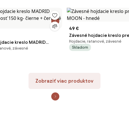
49 €
Závesné hojdacie kreslo pr
Hojdacie, ratanové, závesné
jdacie kreslo MADRID
MOON - hnedé
Skladom
tanové, závesné
osť 150 kg- čierne +
ankúše
Zobraziť viac produktov