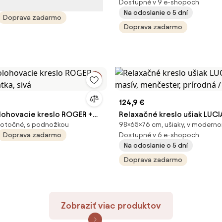
Dostupné v 9 e-shopoch
Na odoslanie o 5 dní
Doprava zadarmo
Doprava zadarmo
124,9 €
ohovacie kreslo ROGER +
Relaxačné kreslo ušiak LUC
 otočné, s podnožkou
98×65×76 cm, ušiaky, v moderno
átka, sivá
masív, menčester, prírodná 
Doprava zadarmo
Dostupné v 6 e-shopoch
Na odoslanie o 5 dní
Doprava zadarmo
Zobraziť viac produktov