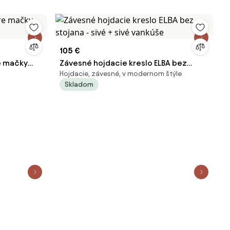
105 €
e mačky
Závesné hojdacie kreslo ELBA bez
Hojdacie, závesné, v modernom štýle
stojana - sivé + sivé vankúše
Skladom