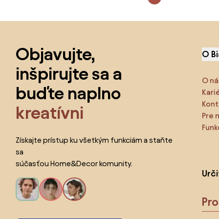
Preskočiť pätu, prejsť na začiatok stránky
Objavujte,
O B
inšpirujte sa a
O ná
buďte naplno
Kari
Kont
kreatívni
Pre 
Funk
Získajte prístup ku všetkým funkciám a staňte
sa
súčasťou Home&Decor komunity.
Urč
Pr