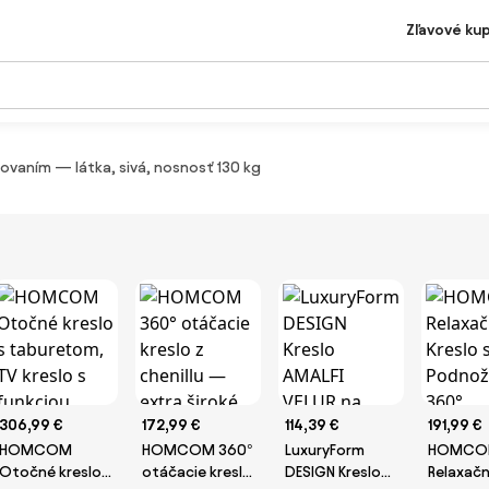
Zľavové ku
hovaním — látka, sivá, nosnosť 130 kg
306,99 €
172,99 €
114,39 €
191,99 €
HOMCOM
HOMCOM 360°
LuxuryForm
HOMCO
Otočné kreslo
otáčacie kreslo
DESIGN Kreslo
Relaxač