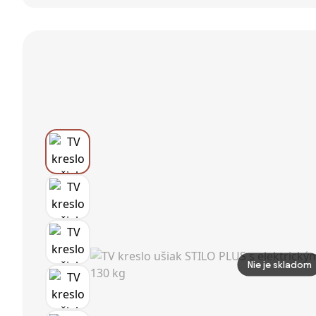
TV kreslo
AMALFI VELUR na
Stolička s
MODO —
striebornom
Podnožkou
látka, sivá,
tanieri - tmavo
360° Otočná
nosnosť 130 kg
šedé
TV Stolička s
Funkciou
Polohovania,
nosnosť do 130
kg pre
Obývaciu Izbu,
Eco Koža, Šedá |
Aosom
Nie je skladom