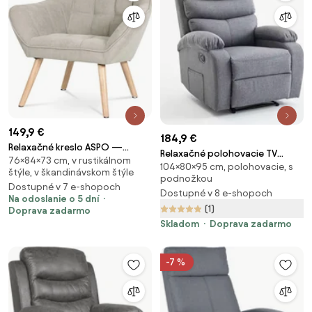
149,9 €
184,9 €
Relaxačné kreslo ASPO —
Relaxačné polohovacie TV
76×84×73 cm, v rustikálnom
masív, látka, sivohnedá
104×80×95 cm, polohovacie, s
kreslo VELORA — látka, sivá,
štýle, v škandinávskom štýle
podnožkou
nosnosť 130 kg
Dostupné v 7 e-shopoch
Dostupné v 8 e-shopoch
Na odoslanie o 5 dní
(1)
Doprava zadarmo
Skladom
Doprava zadarmo
-7 %