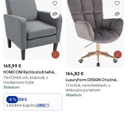
165,99 €
HOMCOM Rýchlozložiteľné
164,82 €
74×72×66 cm, klubové, v
kreslo s operadlom, zaoblené
LuxuryForm DESIGN Otočné
modernom štýle
opierky rúk, čalúnené lounge
Otočné, na kolieskach, s
kreslo AURORA VELUR na zlatej
Skladom
kreslo s vzhľadom ľanu, drevené
látkovým poťahom
podstave s kolieskami - tmavo
nohy, pre spálňu, obývaciu
Skladom
šedé
-5 %
158 €
izbu, s n
s kódom kupónu
UNI5