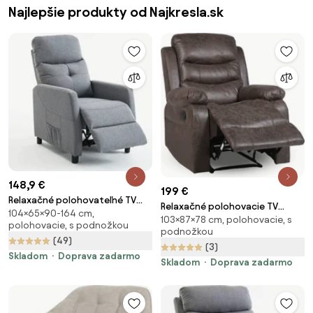
Najlepšie produkty od Najkresla.sk
148,9 €
199 €
Relaxačné polohovateľné TV
Relaxačné polohovacie TV
104×65×90-164 cm,
kreslo MODO — látka, sivá,
103×87×78 cm, polohovacie, s
kreslo HAVEN — látka, hnedá,
polohovacie, s podnožkou
nosnosť 130 kg
podnožkou
nosnosť 130 kg
(49)
(3)
Skladom
Doprava zadarmo
Skladom
Doprava zadarmo