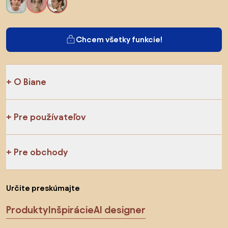
Chcem všetky funkcie!
O Biane
Pre používateľov
Pre obchody
Určite preskúmajte
Produkty
Inšpirácie
AI designer