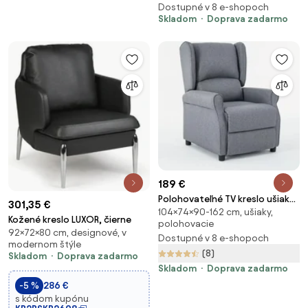
Dostupné v 8 e-shopoch
Skladom
Doprava zadarmo
189 €
Polohovateľné TV kreslo ušiak
301,35 €
104×74×90-162 cm, ušiaky,
STILO — látka, sivá, nosnosť
Kožené kreslo LUXOR, čierne
polohovacie
130 kg
92×72×80 cm, designové, v
Dostupné v 8 e-shopoch
modernom štýle
(8)
Skladom
Doprava zadarmo
Skladom
Doprava zadarmo
-5 %
286 €
s kódom kupónu