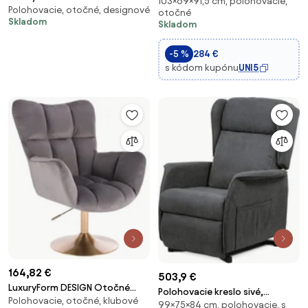
103×69×91,5 cm, polohovacie,
Kreslo s Funkciou Otočenia,
Polohovacie, otočné, designové
AVOLA VELUR na čiernom tanieri
otočné
Čalúnené TV Kreslo s Vzhľadom
Skladom
Skladom
- tmavo šedá
Lnu, Recliner Kreslo s Jadro z
Pocket Springs, Relaxačné
-5 %
284 €
Kreslo d
s kódom kupónu
UNI5
164,82 €
503,9 €
LuxuryForm DESIGN Otočné
Polohovacie kreslo sivé,
Polohovacie, otočné, klubové
kreslo AURORA VELUR na zlatom
99×75×84 cm, polohovacie, s
elektrické TV-1190 GREY2