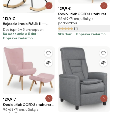
129,9 €
Kreslo ušiak CORDU + taburet
113,9 €
96×69×71 cm, ušiaky, s
— masív, manšestr, prírodná /
podnožkou
Hojdacie kreslo FABIAN III —
medová
(1)
látka, modro-zelená
Dostupné v 5 e-shopoch
Na odoslanie o 5 dní
Skladom
Doprava zadarmo
Doprava zadarmo
129,9 €
Kreslo ušiak CORDU + taburet
96×69×71 cm, ušiaky, s
— masív, látka, prírodná /