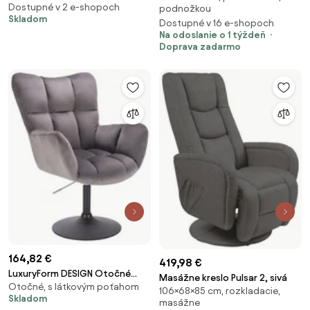
tanieri - tmavo šedé
Dostupné v 2 e-shopoch
podnožkou
Skladom
Dostupné v 16 e-shopoch
Na odoslanie o 1 týždeň
Doprava zadarmo
164,82 €
419,98 €
LuxuryForm DESIGN Otočné
Masážne kreslo Pulsar 2, sivá
Otočné, s látkovým poťahom
kreslo AURORA VELUR na čiernom
106×68×85 cm, rozkladacie,
Skladom
tanieri - tmavo šedé
masážne