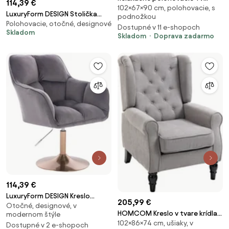
114,39 €
102×67×90 cm, polohovacie, s
kreslo TRUDY — látka, sivá
LuxuryForm DESIGN Stolička
podnožkou
Polohovacie, otočné, designové
AVOLA VELUR na zlatom kríži -
Dostupné v 11 e-shopoch
Skladom
tmavo šedá
Skladom
Doprava zadarmo
114,39 €
LuxuryForm DESIGN Kreslo
205,99 €
Otočné, designové, v
AMALFI VELUR na zlatom tanieri -
HOMCOM Kreslo v tvare krídla s
modernom štýle
tmavo šedé
102×86×74 cm, ušiaky, v
prešívaním, Vysoké operadlo,
Dostupné v 2 e-shopoch