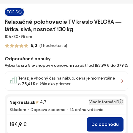
TOP 5
Relaxačné polohovacie TV kreslo VELORA —
látka, sivá, nosnosť 130 kg
Rozmery
104×80×95 cm
5,0
(1 hodnotenie)
Odporúčané ponuky
Vyberte si z 8 e-shopov v cenovom rozpätí od 153,99 € do 379 €:
Teraz je vhodný čas na nákup, cena je momentálne
o
75,41 €
nižšia ako priemer.
Viac informácií
Najkresla.sk
4,7
Skladom
Doprava zadarmo
14 dní na vrátenie
184,9 €
Do obchodu