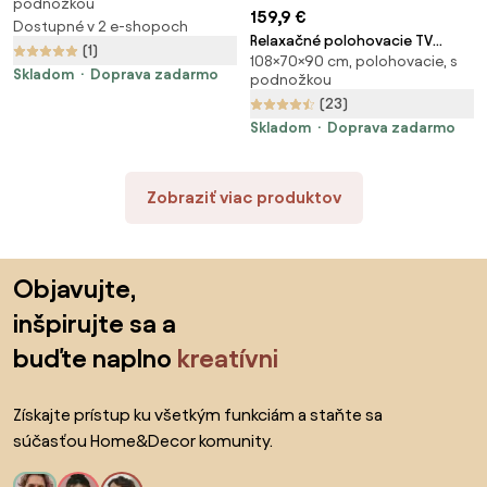
podnožkou
ružová
159,9 €
Dostupné v 2 e-shopoch
Relaxačné polohovacie TV
(1)
108×70×90 cm, polohovacie, s
kreslo LYNO — látka, sivá,
Skladom
Doprava zadarmo
podnožkou
nosnosť 130 kg
(23)
Skladom
Doprava zadarmo
Zobraziť viac produktov
Preskočiť pätu, prejsť na začiatok stránky
Objavujte,
inšpirujte sa a
buďte naplno
kreatívni
Získajte prístup ku všetkým funkciám a staňte sa
súčasťou Home&Decor komunity.