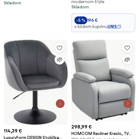
modernom štýle
Čalúnené lounge kreslo s
Skladom
Skladom
zaoblenými podrúčkami,
Drevené nohy, pre spálňu,
-5 %
196 €
obývaciu izbu, d
s kódom kupónu
UNI5
298,99 €
114,39 €
HOMCOM Recliner Kreslo, TV
LuxuryForm DESIGN Stolička