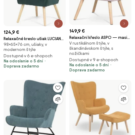
149,9 €
124,9 €
Relaxační křeslo ASPO — masiv,
Relaxačné kreslo ušiak LUCIAN
V rustikálnom štýle, v
látka, růžová
98×65×76 cm, ušiaky, v
— masív, menčester, prírodná /
škandinávskom štýle, s
modernom štýle
zelená
nožičkami
Dostupné v 6 e-shopoch
Dostupné v 9 e-shopoch
Na odoslanie o 5 dní
Na odoslanie o 5 dní
Doprava zadarmo
Doprava zadarmo