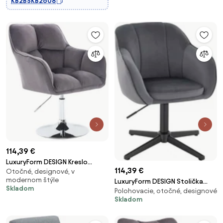
KB2BSKB2608
114,39 €
LuxuryForm DESIGN Kreslo
114,39 €
Otočné, designové, v
AMALFI VELUR na striebornom
modernom štýle
LuxuryForm DESIGN Stolička
tanieri - tmavo šedé
Skladom
Polohovacie, otočné, designové
AVOLA VELUR na čiernom kríži -
Skladom
tmavo šedá