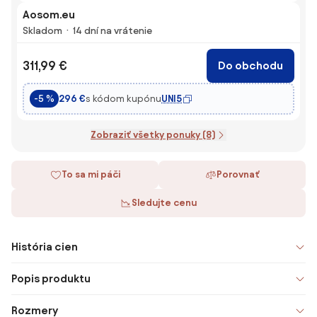
Aosom.eu
Skladom
14 dní na vrátenie
311,99 €
Do obchodu
s kódom kupónu
UNI5
-5 %
296 €
Zobraziť všetky ponuky (8)
To sa mi páči
Porovnať
Sledujte cenu
História cien
Popis produktu
Rozmery