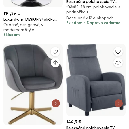
Relaxačné polohovacie TV
103×82×78 cm, polohovacie, s
kreslo FORN — látka, sivá,
podnožkou
114,39 €
nosnosť 130 kg
Dostupné v 12 e-shopoch
LuxuryForm DESIGN Stolička
Skladom
Doprava zadarmo
Otočné, designové, v
AVOLA VELUR na striebornom
modernom štýle
tanieri - tmavo šedá
Skladom
144,9 €
Relaxačné polohovacie TV