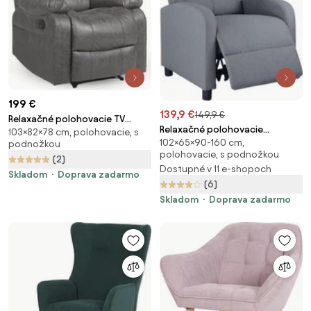
199 €
139,9 €
149,9 €
Relaxačné polohovacie TV
Relaxačné polohovacie
103×82×78 cm, polohovacie, s
kreslo HAVEN — látka, sivá,
102×65×90-160 cm,
TV kreslo CALMO — látka, sivá
podnožkou
nosnosť 130 kg
polohovacie, s podnožkou
(2)
Dostupné v 11 e-shopoch
Skladom
Doprava zadarmo
(6)
Skladom
Doprava zadarmo