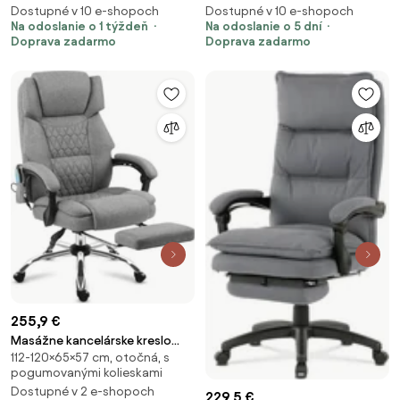
Dostupné v 10 e-shopoch
Dostupné v 10 e-shopoch
Na odoslanie o 1 týždeň
Na odoslanie o 5 dní
Doprava zadarmo
Doprava zadarmo
255,9 €
Masážne kancelárske kreslo
112-120×65×57 cm, otočná, s
Boss 6.0 sivé
pogumovanými kolieskami
Dostupné v 2 e-shopoch
229,5 €