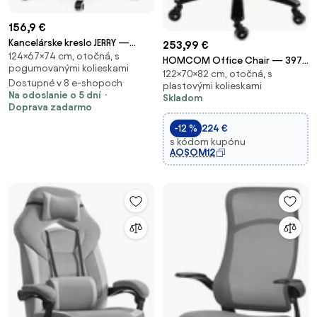
156,9 €
Kancelárske kreslo JERRY —
253,99 €
124×67×74 cm, otočná, s
látka, tmavosivá
HOMCOM Office Chair — 397
pogumovanými kolieskami
122×70×82 cm, otočná, s
lb Capacity, Inflatable Lumbar
Dostupné v 8 e-shopoch
plastovými kolieskami
Support, Extra-Wide Executive
Na odoslanie o 5 dní
Skladom
Seat, Flip-Up Arms, Pocket
Doprava zadarmo
Springs, Class-4 Gas Lift, Light
-12 %
224 €
Gra
s kódom kupónu
AOSOM12