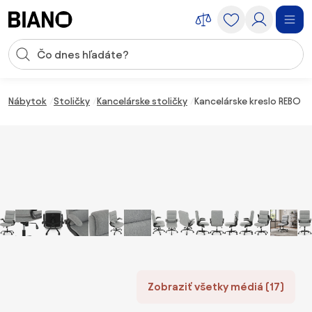
Preskočiť navigáciu, prejsť na obsah
Vstup pre vyhľadávanie
Preskočiť obsah, prejsť na pätu
Nábytok
Stoličky
Kancelárske stoličky
Kancelárske kreslo REBO —
Zobraziť všetky médiá (17)