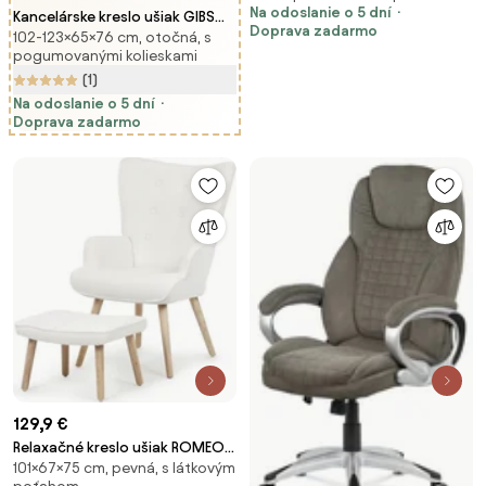
Na odoslanie o 5 dní
Kancelárske kreslo ušiak GIBSON
Doprava zadarmo
102-123×65×76 cm, otočná, s
— látka, hnedá
pogumovanými kolieskami
(1)
Na odoslanie o 5 dní
Doprava zadarmo
129,9 €
Relaxačné kreslo ušiak ROMEO II
101×67×75 cm, pevná, s látkovým
+ taburet — masívne drevo,