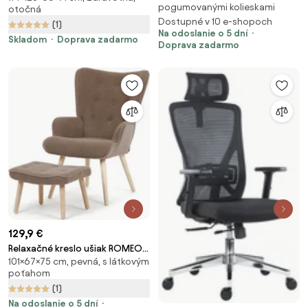
pogumovanými kolieskami
otočná
čierna, nosnosť 150 kg
Dostupné v 10 e-shopoch
(1)
Na odoslanie o 5 dní
Skladom
Doprava zadarmo
Doprava zadarmo
129,9 €
Relaxačné kreslo ušiak ROMEO II
101×67×75 cm, pevná, s látkovým
+ taburet — masívne drevo,
poťahom
látka bouclé, prírodná / hnedá
(1)
Na odoslanie o 5 dní