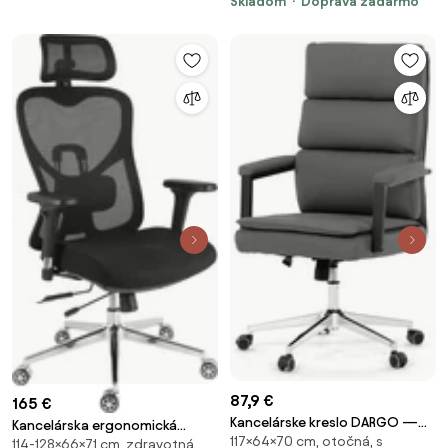
Skladom
Doprava zadarmo
87,9 €
165 €
Kancelárske kreslo DARGO —
Kancelárska ergonomická
117×64×70 cm, otočná, s
ekokoža, tmavo sivá
114-128×66×71 cm, zdravotná,
stolička Neoseat JAMES —