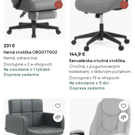
231 €
Herná stolička OBG077G02
144,9 €
Herné, zdravotná
Kancelárska otočná stolička
Dostupné v 2 e-shopoch
Otočná, s pogumovanými
MIRA — sieť/látka, čierna/sivá
Na odoslanie o 1 týždeň
kolieskami, s látkovým poťahom
Doprava zadarmo
Dostupné v 19 e-shopoch
Na odoslanie o 5 dní
Doprava zadarmo