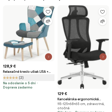
128,9 €
Relaxačné kreslo ušiak LISA +
taburet — masív, látka, modrý
(2)
patchwork
Na odoslanie o 5 dní
Doprava zadarmo
129 €
Kancelárska ergonomická
115-125×68×65 cm, zdravotná,
stolička Neoseat TIYA — čierna,
otočná
nosnosť 150 kg