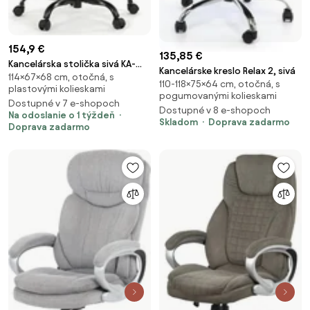
154,9 €
135,85 €
Kancelárska stolička sivá KA-
Kancelárske kreslo Relax 2, sivá
114×67×68 cm, otočná, s
K3104 GREY
110-118×75×64 cm, otočná, s
plastovými kolieskami
pogumovanými kolieskami
Dostupné v 7 e-shopoch
Dostupné v 8 e-shopoch
Na odoslanie o 1 týždeň
Skladom
Doprava zadarmo
Doprava zadarmo