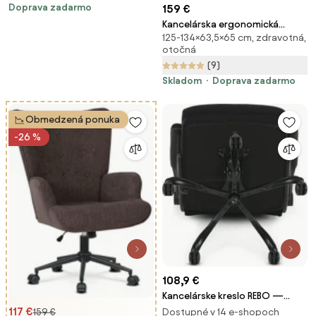
Doprava zadarmo
159 €
Kancelárska ergonomická
125-134×63,5×65 cm, zdravotná,
stolička Neoseat FLEX PRO —
otočná
čierna, nosnosť 150 kg
(9)
Skladom
Doprava zadarmo
Obmedzená ponuka
-26 %
108,9 €
Kancelárske kreslo REBO —
látka, čierna, nosnosť 150 kg
117 €
Dostupné v 14 e-shopoch
159 €