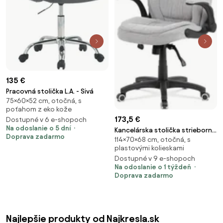
135 €
Pracovná stolička L.A. - Sivá
75×60×52 cm, otočná, s
poťahom z eko kože
173,5 €
Dostupné v 6 e-shopoch
Na odoslanie o 5 dní
Kancelárska stolička strieborná
Doprava zadarmo
114×70×68 cm, otočná, s
KA-G303 SIL2
plastovými kolieskami
Dostupné v 9 e-shopoch
Na odoslanie o 1 týždeň
Doprava zadarmo
Najlepšie produkty od Najkresla.sk