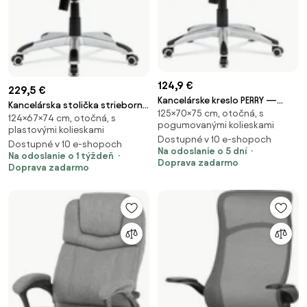
124,9 €
229,5 €
Kancelárske kreslo PERRY —
Kancelárska stolička strieborná
125×70×75 cm, otočná, s
látka, tmavosivá
124×67×74 cm, otočná, s
KA-G198 SIL2
pogumovanými kolieskami
plastovými kolieskami
Dostupné v 10 e-shopoch
Dostupné v 10 e-shopoch
Na odoslanie o 5 dní
Na odoslanie o 1 týždeň
Doprava zadarmo
Doprava zadarmo