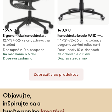
159,9 €
140,9 €
Ergonomická kancelárska
Kancelárske kreslo JARED —
127-137×62×72 cm, zdravotná,
114-121×72×66 cm, otočná, s
stolička ZANE s podnožkou —
ekokoža, sivá
otočná
pogumovanými kolieskami
sieťovina/látka, sivá
Dostupné v 10 e-shopoch
Dostupné v 10 e-shopoch
Na odoslanie o 5 dní
Na odoslanie o 5 dní
Doprava zadarmo
Doprava zadarmo
Zobraziť viac produktov
Preskočiť pätu, prejsť na začiatok stránky
Objavujte,
inšpirujte sa a
buďte naplno
kreatívni