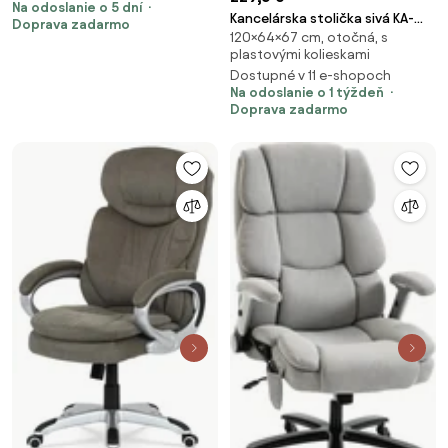
Na odoslanie o 5 dní
Kancelárska stolička sivá KA-
Doprava zadarmo
120×64×67 cm, otočná, s
Y350 GREY
plastovými kolieskami
Dostupné v 11 e-shopoch
Na odoslanie o 1 týždeň
Doprava zadarmo