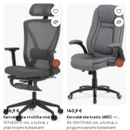
236,9 €
140,9 €
Kancelárska stolička sivá KA-
Kancelárske kreslo JARED —
137×62×72 cm, otočná, s
114-121×72×66 cm, otočná, s
S257 GREY
ekokoža, sivá
plastovými kolieskami
pogumovanými kolieskami