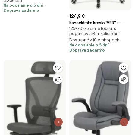
poťahom
látka bouclé, prírodná / biela
Na odoslanie o 5 dní
Doprava zadarmo
124,9 €
Kancelárske kreslo PERRY —
125×70×75 cm, otočná, s
látka, tmavosivá
pogumovanými kolieskami
Dostupné v 10 e-shopoch
Na odoslanie o 5 dní
Doprava zadarmo