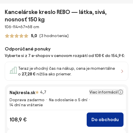
Kancelárske kreslo REBO — látka, sivá,
nosnosť 150 kg
Rozmery
106-114×67×68 cm
5,0
(3 hodnotenia)
Odporúčané ponuky
Vyberte si z 7 e-shopov v cenovom rozpätí od 108 € do 154,9 €:
Teraz je vhodný čas na nákup, cena je momentálne
o
27,28 €
nižšia ako priemer.
Viac informácií
Najkresla.sk
4,7
Doprava zadarmo
Na odoslanie o 5 dní
14 dní na vrátenie
108,9 €
Do obchodu