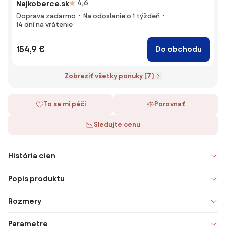
Najkoberce.sk
4,6
Doprava zadarmo
Na odoslanie o 1 týždeň
14 dní na vrátenie
154,9 €
Do obchodu
Zobraziť všetky ponuky (7)
To sa mi páči
Porovnať
Sledujte cenu
História cien
Popis produktu
Rozmery
Parametre