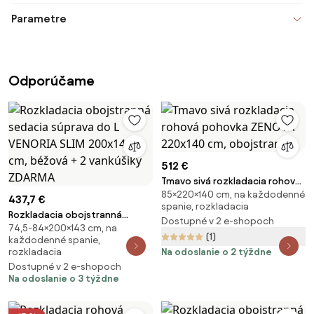
Parametre
Odporúčame
512 €
Tmavo sivá rozkladacia rohová
85×220×140 cm, na každodenné
pohovka ZENOVA 220x140 cm,
437,7 €
spanie, rozkladacia
obojstranná
Rozkladacia obojstranná
Dostupné v 2 e-shopoch
74,5-84×200×143 cm, na
sedacia súprava do L VENORIA
(1)
každodenné spanie,
SLIM 200x143 cm, béžová + 2
rozkladacia
Na odoslanie o 2 týždne
vankúšiky ZDARMA
Dostupné v 2 e-shopoch
Na odoslanie o 3 týždne