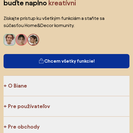
buďte naplno
kreatívni
Získajte prístup ku všetkým funkciám a staňte sa
súčasťou Home&Decor komunity.
Chcem všetky funkcie!
O Biane
Pre používateľov
Pre obchody