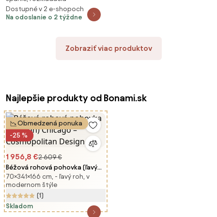
220x140 cm, obojstranná
Dostupné v 2 e-shopoch
Na odoslanie o 2 týždne
Zobraziť viac produktov
Najlepšie produkty od Bonami.sk
Obmedzená ponuka
-25 %
1 956,8 €
2 609 €
Béžová rohová pohovka (ľavý
70×341×166 cm, - ľavý roh, v
roh) Chicago – Cosmopolitan
modernom štýle
Design
(1)
Skladom