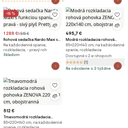
-15 %
1 288 €
495,7 €
1 515 €
Rohová sedačka Nardo Maxi s
Modrá rozkladacia rohová
Na každodenné spanie,
85×220×140 cm, na každodenné
funkciou spania pravá - sivý
pohovka ZENOVA 220x140 cm,
rozkladacia, - pravý roh
spanie, rozkladacia
plyš Pretty 17
obojstranná
Skladom
Dostupné v 2 e-shopoch
(1)
Na odoslanie o 2 týždne
512 €
Tmavomodrá rozkladacia
85×220×140 cm, na každodenné
rohová pohovka ZENOVA
spanie, rozkladacia