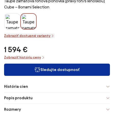
Taupe zamatová rohová pohovka (pravý roh/s leňoškou)
Cube – Bonami Selection
Zobraziť dostupné varianty
1 594 €
Zobraziť históriu ceny
Sledujte dostupnosť
História cien
Popis produktu
Rozmery