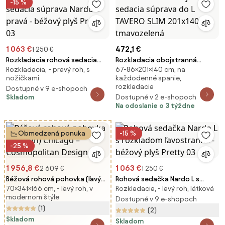
-15 %
1 063 €
472,1 €
1 250 €
Rozkladacia rohová sedacia
Rozkladacia obojstranná
Rozkladacia, - pravý roh, s
67-86×201×140 cm, na
súprava Nardo L pravá - béžový
sedacia súprava do L TAVERO
nožičkami
každodenné spanie,
plyš Pretty 03
SLIM 201x140 cm, tmavozelená
rozkladacia
Dostupné v 9 e-shopoch
Skladom
Dostupné v 2 e-shopoch
Na odoslanie o 3 týždne
Obmedzená ponuka
-15 %
-25 %
1 956,8 €
1 063 €
2 609 €
1 250 €
Béžová rohová pohovka (ľavý
Rohová sedačka Nardo L s
70×341×166 cm, - ľavý roh, v
Rozkladacia, - ľavý roh, látková
roh) Chicago – Cosmopolitan
rozkladom ľavostranná -
modernom štýle
Design
béžový plyš Pretty 03
Dostupné v 9 e-shopoch
(1)
(2)
Skladom
Skladom