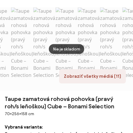
béžová
(soro 23)
béžov
hydrofóbna
Ditra
tkanina Blur 02
Nie je skladom
Zobraziť všetky médiá (11)
Taupe zamatová rohová pohovka (pravý
roh/s leňoškou) Cube – Bonami Selection
Rozmery
70×256×158 cm
Vybraná varianta: