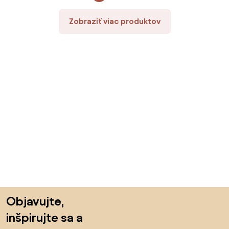
Zobraziť viac produktov
Preskočiť pätu, prejsť na začiatok stránky
Objavujte,
inšpirujte sa a