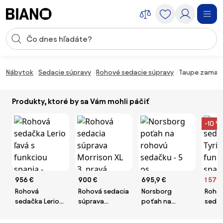
Preskočiť navigáciu, prejsť na obsah
Vstup pre vyhľadávanie
Preskočiť obsah, prejsť na pätu
Nábytok
Sedacie súpravy
Rohové sedacie súpravy
Taupe zamato
Produkty, ktoré by sa Vám mohli páčiť
-10 %
956 €
900 €
695,9 €
1 571 
Rohová
Rohová sedacia
Norsborg
Roho
sedačka Lerio
súprava
poťah na
sedač
ľavá s funkciou
Morrison XL 3,
rohovú
Maxi 
spania - svetlo
pravá, béžová
sedačku - 5 os.
spani