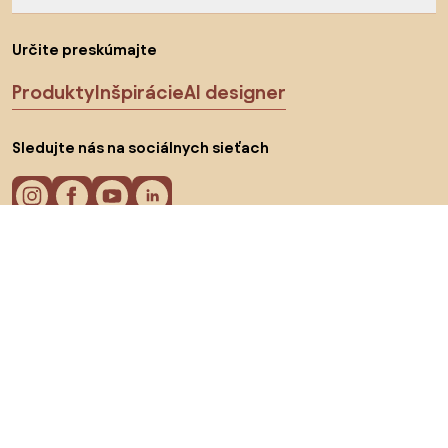
Určite preskúmajte
Produkty
Inšpirácie
AI designer
Sledujte nás na sociálnych sieťach
Cookies
Zásady ochrany osobných údajov
Podmienky používania
Vyberte krajinu
© 2026 Biano s.r.o.