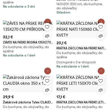
spálne
140×201-300 cm, do kuchyne,
svetlosivý Zavesenie: Kovové
Na odoslanie o 3 dni
do obývačky
krúžky
Skladom
32,1 €
ZÁVES NA PÁSKE REGINA 135X270
20,1 €
Do kuchyne, do obývačky, do
CM PRÍRODNÁ
KRÁTKA ZÁCLONA NA PÁSKE NATI
spálne
Do kuchyne, do obývačky, do
150X60 CM KVETY
Na odoslanie o 1 deň
spálne
Dostupné v 3 e-shopoch
Na odoslanie o 1 deň
29,9 €
17,1 €
Žakárová záclona Tylex CLAUDIA
KRÁTKA ZÁCLONA NA PÁSKE LETI
Do kuchyne, do obývačky, do
Do kuchyne, do obývačky, do
okno 350 x 150 cm
150X70 CM KVETY