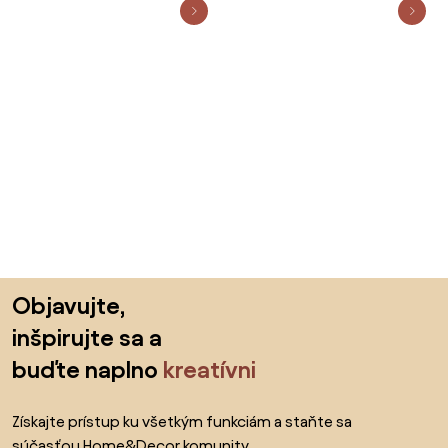
Preskočiť pätu, prejsť na začiatok stránky
Objavujte,
inšpirujte sa a
buďte naplno
kreatívni
Získajte prístup ku všetkým funkciám a staňte sa
súčasťou Home&Decor komunity.