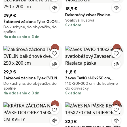
18,9 €
Dekoračný záves Pivoine
29,9 €
Voálová, kusová
140x280 cm
Žakárová záclona Tylex GLORIA
Skladom
Do kuchyne, do obývačky, do
balkónové dvere 250 x 200 cm
spálne
Na odoslanie o 3 dni
29,9 €
11,8 €
Žakárová záclona Tylex EVELIN
Záves TAVIO 140x250 cm,
Do kuchyne, do obývačky, do
140×201-300 cm, do kuchyne,
balkónové dvere 250 x 200 cm
svetlobéžový Zavesenie:
spálne
do obývačky
Riasiaca páska
Na odoslanie o 3 dni
Skladom
32,1 €