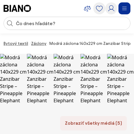
Preskočiť navigáciu, prejsť na obsah
Vstup pre vyhľadávanie
Preskočiť obsah, prejsť na pätu
Bytový textil
Záclony
Modrá záclona 140x229 cm Zanzibar Stripe 
Zobraziť všetky médiá (5)