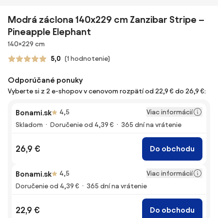
Modrá záclona 140x229 cm Zanzibar Stripe –
Pineapple Elephant
Rozmery
140×229 cm
5,0
(1 hodnotenie)
Odporúčané ponuky
Vyberte si z 2 e-shopov v cenovom rozpätí od 22,9 € do 26,9 €:
Viac informácií
Bonami.sk
4,5
Skladom
Doručenie od 4,39 €
365 dní na vrátenie
26,9 €
Do obchodu
Viac informácií
Bonami.sk
4,5
Doručenie od 4,39 €
365 dní na vrátenie
22,9 €
Do obchodu