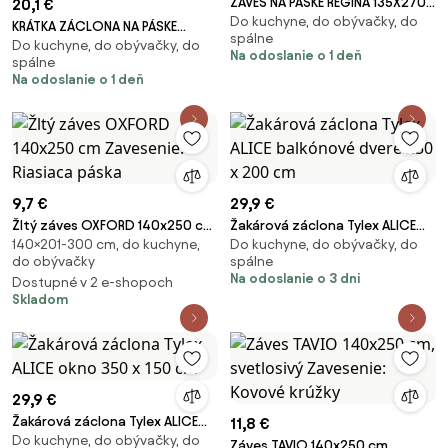
ZÁVES NA PÁSKE REGINA 135X270
20,1 €
Do kuchyne, do obývačky, do
CM STRIEBORNÁ
KRÁTKA ZÁCLONA NA PÁSKE
spálne
Do kuchyne, do obývačky, do
DOLOREZ 150X60 CM KVETY
Na odoslanie o 1 deň
spálne
Na odoslanie o 1 deň
9,7 €
29,9 €
Žltý záves OXFORD 140x250 cm
Žakárová záclona Tylex ALICE
140×201-300 cm, do kuchyne,
Do kuchyne, do obývačky, do
Zavesenie: Riasiaca páska
balkónové dvere 250 x 200 cm
do obývačky
spálne
Na odoslanie o 3 dni
Dostupné v 2 e-shopoch
Skladom
29,9 €
Žakárová záclona Tylex ALICE
11,8 €
Do kuchyne, do obývačky, do
okno 350 x 150 cm
Záves TAVIO 140x250 cm,