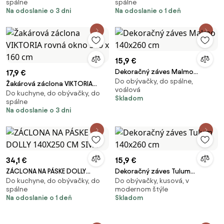
spálne
spálne
Na odoslanie o 3 dni
Na odoslanie o 1 deň
15,9 €
Dekoračný záves Malmo
17,9 €
Do obývačky, do spálne,
140x260 cm
Žakárová záclona VIKTORIA
voálová
Do kuchyne, do obývačky, do
rovná okno 310 x 160 cm
Skladom
spálne
Na odoslanie o 3 dni
34,1 €
15,9 €
ZÁCLONA NA PÁSKE DOLLY
Dekoračný záves Tulum
Do kuchyne, do obývačky, do
Do obývačky, kusová, v
140X250 CM SIVÁ
140x260 cm
spálne
modernom štýle
Na odoslanie o 1 deň
Skladom