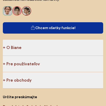
Chcem všetky funkcie!
O Biane
Pre používateľov
Pre obchody
Určite preskúmajte