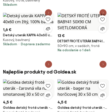
Kusový, froté, bavlnený
kapucňou - medvedík na
Skladom
béžovej 100 x 100 cm
1,6 €
Detský uterák KAPPA 40x60 cm
13 €
Kusový, bavlnený
žltý, 100% bavlna
DETSKÝ FROTÉ UTERÁK BABY41
Skladom
Doprava zadarmo
50×90 cm, v sadách, froté
50X90 CM SVETLOMODRÁ
Na odoslanie o 1 deň
Najlepšie produkty od Goldea.sk
4,5 €
4,5 €
Goldea detský froté uterák -
Goldea detský froté uterák -