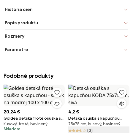
História cien
Popis produktu
Rozmery
Parametre
Podobné produkty
20,24 €
4,2 €
Goldea detská froté osuška s
Detská osuška s kapucňou
Kusový, froté, bavlnený
75×75 cm, kusový, bavlnený
kapucňou - sloník na modrej
KODA 75x75 cm, sivá
Skladom
100 x 100 cm
(3)