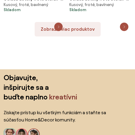
Kusový, froté, bavlnený
Kusový, froté, bavlnený
zajačik na zelenej 30 x 50 cm
ovečka na smotanovej 30 x 50
Skladom
Skladom
cm
Zobraziť viac produktov
Preskočiť pätu, prejsť na začiatok stránky
Objavujte,
inšpirujte sa a
buďte naplno
kreatívni
Získajte prístup ku všetkým funkciám a staňte sa
súčasťou Home&Decor komunity.