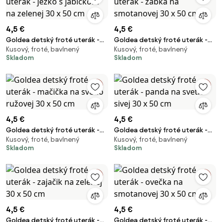
4,5 €
4,5 €
Goldea detský froté uterák -
Goldea detský froté uterák -
Kusový, froté, bavlnený
Kusový, froté, bavlnený
ježko s jabĺčkom na zelenej 30 x
žabka na smotanovej 30 x 50
Skladom
Skladom
50 cm
cm
4,5 €
4,5 €
Goldea detský froté uterák -
Goldea detský froté uterák -
Kusový, froté, bavlnený
Kusový, froté, bavlnený
mačička na svetlo ružovej 30 x
panda na svetlo sivej 30 x 50
Skladom
Skladom
50 cm
cm
4,5 €
4,5 €
Goldea detský froté uterák -
Goldea detský froté uterák -