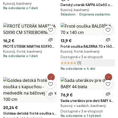
Kusový, bavlnený
CM PUDROVÁ
Detský uterák KAPPA 40x60 cm
Na odoslanie o 1 deň
Kusový, bavlnený
ružový, 100% bavlna
Skladom
Doprava zadarmo
16,2 €
13,9 €
FROTÉ UTERÁK MARTHA 50X90
Froté osuška BALERÍNA 70 x 140
Kusový, froté, bavlnený
Kusový, froté, bavlnený
CM STRIEBORNÁ
cm
Na odoslanie o 1 deň
Dostupné v 3 e-shopoch
(1)
Na odoslanie o 4 dni
76,9 €
Sada uterákov pre deti BABY 44
Kusový, v sadách, bavlnený
biela
20,24 €
Dostupné v 3 e-shopoch
Goldea detská froté osuška s
Na odoslanie o 1 týždeň