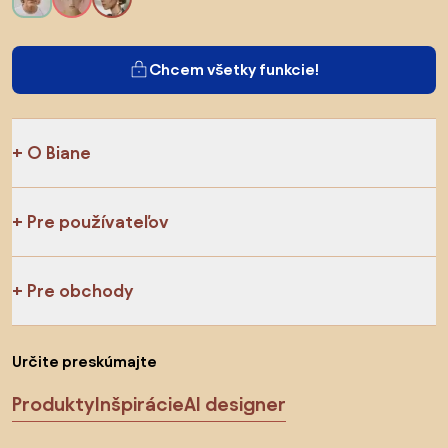
Chcem všetky funkcie!
O Biane
Pre používateľov
Pre obchody
Určite preskúmajte
Produkty
Inšpirácie
AI designer