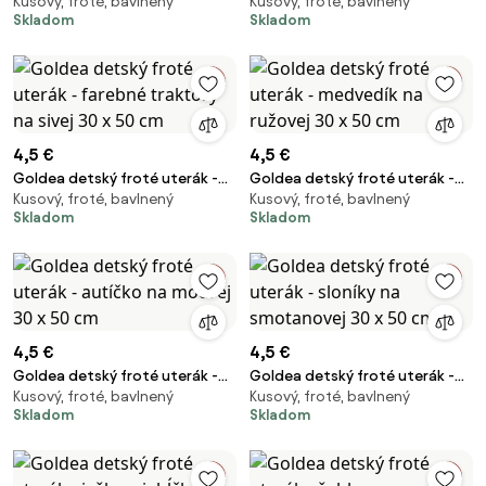
Kusový, froté, bavlnený
Kusový, froté, bavlnený
čarovná víla na smotanovej 30
bager na horčicovej 30 x 50 cm
Skladom
Skladom
x 50 cm
4,5 €
4,5 €
Goldea detský froté uterák -
Goldea detský froté uterák -
Kusový, froté, bavlnený
Kusový, froté, bavlnený
farebné traktory na sivej 30 x
medvedík na ružovej 30 x 50 cm
Skladom
Skladom
50 cm
4,5 €
4,5 €
Goldea detský froté uterák -
Goldea detský froté uterák -
Kusový, froté, bavlnený
Kusový, froté, bavlnený
autíčko na modrej 30 x 50 cm
sloníky na smotanovej 30 x 50
Skladom
Skladom
cm