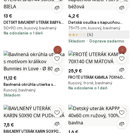
13 €
4,2 €
DETSKÝ BAVLNENÝ UTERÁK BABY44
Detská osuška s kapucňou
50×90 cm, kusový, bavlnený
75×75 cm, kusový, bavlnený
50X90 CM BIELA
MILO 75x75 cm, béžová
Na odoslanie o 1 deň
(4)
Skladom
Doprava zadarmo
25,9 €
FROTÉ UTERÁK KAMILA 70X140
11,12 €
Kusový, froté, bavlnený
CM MÄTOVÁ
Bavlnená okrúhla utierka s
Na odoslanie o 1 deň
Kusový, bavlnený
motívom králikov Bunnies in
Skladom
Love - Ø 80 cm
7,5 €
BAVLNENÝ UTERÁK KARIN 50X90
1,6 €