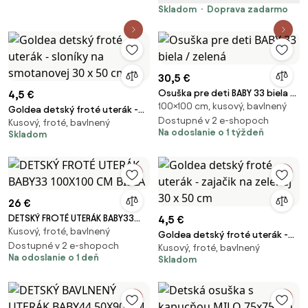
Skladom
Doprava zadarmo
30,5 €
Osuška pre deti BABY 33 biela /
4,5 €
100×100 cm, kusový, bavlnený
zelená
Goldea detský froté uterák -
Dostupné v 2 e-shopoch
Kusový, froté, bavlnený
sloníky na smotanovej 30 x 50
Na odoslanie o 1 týždeň
Skladom
cm
26 €
DETSKÝ FROTÉ UTERÁK BABY33
4,5 €
Kusový, froté, bavlnený
100X100 CM BIELA
Goldea detský froté uterák -
Dostupné v 2 e-shopoch
Kusový, froté, bavlnený
zajačik na zelenej 30 x 50 cm
Na odoslanie o 1 deň
Skladom