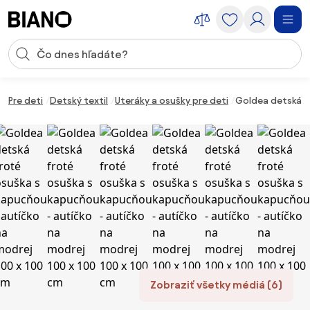
Preskočiť navigáciu, prejsť na obsah
Vstup pre vyhľadávanie
Preskočiť obsah, prejsť na pätu
Pre deti
Detský textil
Uteráky a osušky pre deti
Goldea detská f
Zobraziť všetky médiá (6)