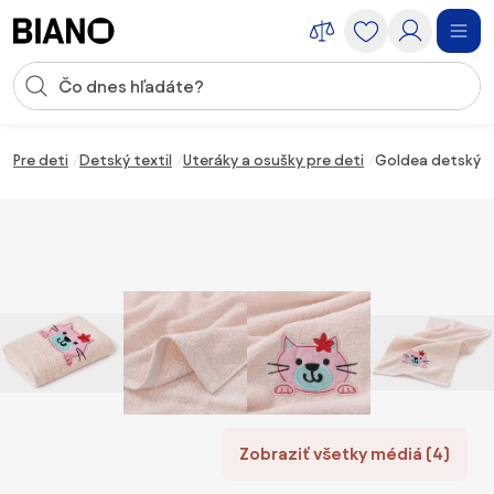
Preskočiť navigáciu, prejsť na obsah
Vstup pre vyhľadávanie
Preskočiť obsah, prejsť na pätu
Pre deti
Detský textil
Uteráky a osušky pre deti
Goldea detský fr
Zobraziť všetky médiá (4)