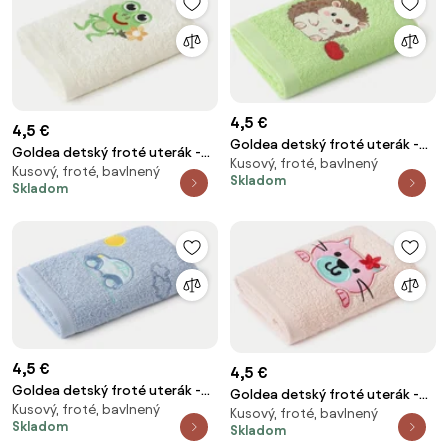
4,5 €
4,5 €
Goldea detský froté uterák -
Goldea detský froté uterák -
Kusový, froté, bavlnený
ježko s jabĺčkom na zelenej 30 x
Kusový, froté, bavlnený
žabka na smotanovej 30 x 50
Skladom
50 cm
Skladom
cm
4,5 €
4,5 €
Goldea detský froté uterák -
Goldea detský froté uterák -
Kusový, froté, bavlnený
autíčko na modrej 30 x 50 cm
Kusový, froté, bavlnený
mačička na svetlo ružovej 30 x
Skladom
Skladom
50 cm