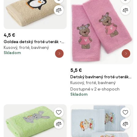
4,5 €
Goldea detský froté uterák -
Kusový, froté, bavlnený
tučniak na béžovej 30 x 50 cm
Skladom
5,5 €
Detský bavlnený froté uterák
Kusový, froté, bavlnený
Mášenka ružový 30 × 50 cm
Dostupné v 2 e-shopoch
Skladom