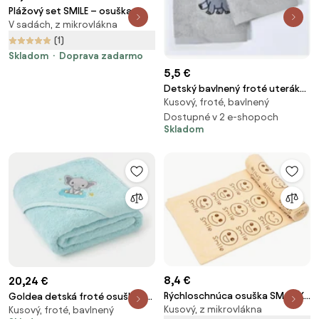
Plážový set SMILE – osuška
V sadách, z mikrovlákna
100×180 cm a pončo 80×145 cm,
žltý
(1)
Skladom
Doprava zadarmo
5,5 €
Detský bavlnený froté uterák
Kusový, froté, bavlnený
Sloník sivý 30 × 50 cm
Dostupné v 2 e-shopoch
Skladom
8,4 €
20,24 €
Rýchloschnúca osuška SMAJLÍK
Goldea detská froté osuška s
Kusový, z mikrovlákna
70 x 140 cm béžová, 100%
Kusový, froté, bavlnený
kapucňou - sloník na modrej