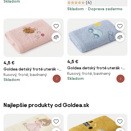
Skladom
mikrovlákno
(4)
100 x 100 cm
Skladom
Doprava zadarmo
4,5 €
4,5 €
Goldea detský froté uterák -
Goldea detský froté uterák -
Kusový, froté, bavlnený
autíčko na modrej 30 x 50 cm
Kusový, froté, bavlnený
medvedík na ružovej 30 x 50 cm
Skladom
Skladom
Najlepšie produkty od Goldea.sk