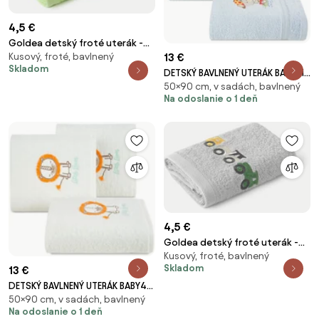
4,5 €
Goldea detský froté uterák -
Kusový, froté, bavlnený
13 €
zajačik na zelenej 30 x 50 cm
Skladom
DETSKÝ BAVLNENÝ UTERÁK BABY51
50×90 cm, v sadách, bavlnený
50X90 CM MODRÁ
Na odoslanie o 1 deň
4,5 €
Goldea detský froté uterák -
Kusový, froté, bavlnený
farebné traktory na sivej 30 x
Skladom
13 €
50 cm
DETSKÝ BAVLNENÝ UTERÁK BABY45
50×90 cm, v sadách, bavlnený
50X90 CM BIELA
Na odoslanie o 1 deň