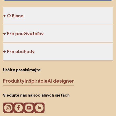
O Biane
Pre používateľov
Pre obchody
Určite preskúmajte
Produkty
Inšpirácie
AI designer
Sledujte nás na sociálnych sieťach