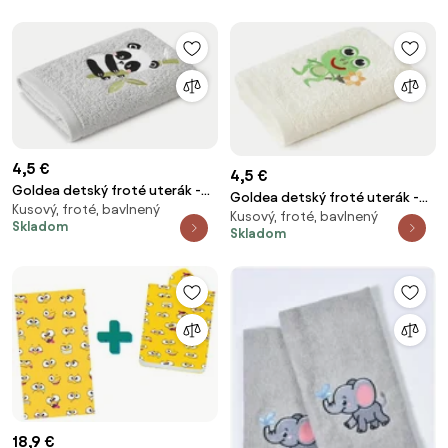
4,5 €
4,5 €
Goldea detský froté uterák -
Goldea detský froté uterák -
Kusový, froté, bavlnený
panda na svetlo sivej 30 x 50
Kusový, froté, bavlnený
žabka na smotanovej 30 x 50
Skladom
cm
Skladom
cm
18,9 €