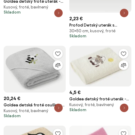
Goldea detský froté uterák -
Kusový, froté, bavlnený
ježko s jabĺčkom na zelenej 30 x
Skladom
50 cm
2,23 €
Profod Detský uterák s
30×50 cm, kusový, froté
motívom 30x50 - Oranžová | 30
Skladom
x 50 cm
4,5 €
20,24 €
Goldea detský froté uterák -
Kusový, froté, bavlnený
ovečka na smotanovej 30 x 50
Goldea detská froté osuška s
Skladom
Kusový, froté, bavlnený
cm
kapucňou - panda na svetlo
Skladom
sivej 100 x 100 cm