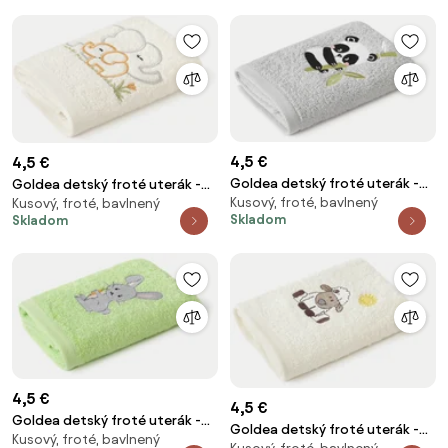
4,5 €
4,5 €
Goldea detský froté uterák -
Goldea detský froté uterák -
Kusový, froté, bavlnený
panda na svetlo sivej 30 x 50
Kusový, froté, bavlnený
sloníky na smotanovej 30 x 50
Skladom
Skladom
cm
cm
4,5 €
4,5 €
Goldea detský froté uterák -
Goldea detský froté uterák -
Kusový, froté, bavlnený
zajačik na zelenej 30 x 50 cm