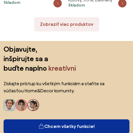
Kusový, froté, bavlnený
ovečka na smotanovej 30 x 50
Skladom
Skladom
cm
Zobraziť viac produktov
Preskočiť pätu, prejsť na začiatok stránky
Objavujte,
inšpirujte sa a
buďte naplno
kreatívni
Získajte prístup ku všetkým funkciám a staňte sa
súčasťou Home&Decor komunity.
Chcem všetky funkcie!