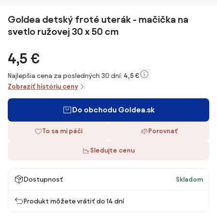
Goldea detský froté uterák - mačička na
svetlo ružovej 30 x 50 cm
4,5 €
Najlepšia cena za posledných 30 dní:
4,5 €
Zobraziť históriu ceny
Do obchodu Goldea.sk
To sa mi páči
Porovnať
Sledujte cenu
Dostupnosť
Skladom
Produkt môžete vrátiť do 14 dní