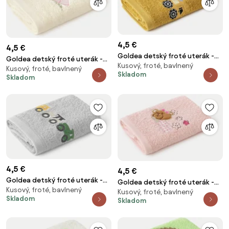
4,5 €
4,5 €
Goldea detský froté uterák -
Goldea detský froté uterák -
Kusový, froté, bavlnený
bager na horčicovej 30 x 50 cm
Kusový, froté, bavlnený
čarovná víla na smotanovej 30
Skladom
Skladom
x 50 cm
4,5 €
4,5 €
Goldea detský froté uterák -
Goldea detský froté uterák -
Kusový, froté, bavlnený
farebné traktory na sivej 30 x
Kusový, froté, bavlnený
medvedík na ružovej 30 x 50 cm
Skladom
50 cm
Skladom