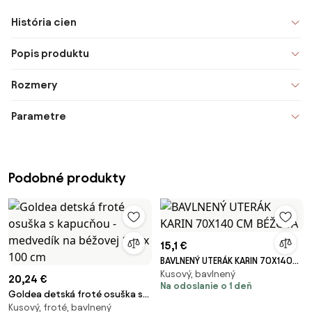
História cien
Popis produktu
Rozmery
Parametre
Podobné produkty
15,1 €
BAVLNENÝ UTERÁK KARIN 70X140
Kusový, bavlnený
CM BÉŽOVÁ
20,24 €
Na odoslanie o 1 deň
Goldea detská froté osuška s
Kusový, froté, bavlnený
kapucňou - medvedík na