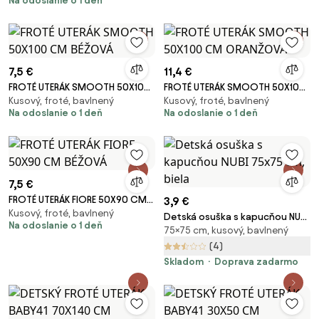
Na odoslanie o 1 deň
7,5 €
11,4 €
FROTÉ UTERÁK SMOOTH 50X100
FROTÉ UTERÁK SMOOTH 50X100
Kusový, froté, bavlnený
Kusový, froté, bavlnený
CM BÉŽOVÁ
CM ORANŽOVÁ
Na odoslanie o 1 deň
Na odoslanie o 1 deň
7,5 €
FROTÉ UTERÁK FIORE 50X90 CM
3,9 €
Kusový, froté, bavlnený
BÉŽOVÁ
Detská osuška s kapucňou NUBI
Na odoslanie o 1 deň
75×75 cm, kusový, bavlnený
75x75 cm, biela
(4)
Skladom
Doprava zadarmo