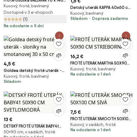
Froté osuška BALERÍNA 70 x 140
1,6 €
Kusový, froté, bavlnený
cm
Detský uterák KAPPA 40x60 cm
Dostupné v 3 e-shopoch
Kusový, bavlnený
ružový, 100% bavlna
Skladom
Doprava zadarmo
(1)
Na odoslanie o 5 dní
16,2 €
FROTÉ UTERÁK MARTHA 50X90
4,5 €
Kusový, froté, bavlnený
CM STRIEBORNÁ
Goldea detský froté uterák -
Na odoslanie o 1 deň
Kusový, froté, bavlnený
sloníky na smotanovej 30 x 50
Skladom
cm
7,5 €
FROTÉ UTERÁK SMOOTH 50X100
13 €
Kusový, v sadách, froté
CM SIVÁ
DETSKÝ FROTÉ UTERÁK BABY41
Na odoslanie o 1 deň
50×90 cm, v sadách, froté
50X90 CM SVETLOMODRÁ