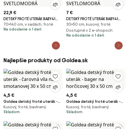
22,9 €
7 €
DETSKÝ FROTÉ UTERÁK BABY41
DETSKÝ FROTÉ UTERÁK BABY41
70×140 cm, v sadách, froté
30×50 cm, kusový, froté
70X140 CM SVETLOMODRÁ
30X50 CM SVETLOMODRÁ
Na odoslanie o 1 deň
Dostupné v 2 e-shopoch
Na odoslanie o 1 deň
Najlepšie produkty od Goldea.sk
4,5 €
4,5 €
Goldea detský froté uterák -
Goldea detský froté uterák -
Kusový, froté, bavlnený
Kusový, froté, bavlnený
čarovná víla na smotanovej 30
bager na horčicovej 30 x 50 cm
Skladom
Skladom
x 50 cm