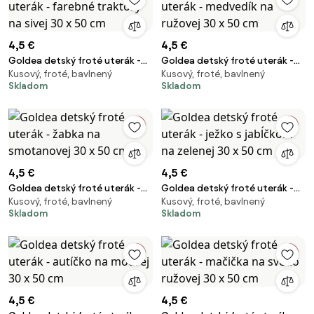
4,5 €
4,5 €
Goldea detský froté uterák -
Goldea detský froté uterák -
Kusový, froté, bavlnený
Kusový, froté, bavlnený
farebné traktory na sivej 30 x
medvedík na ružovej 30 x 50 cm
Skladom
Skladom
50 cm
4,5 €
4,5 €
Goldea detský froté uterák -
Goldea detský froté uterák -
Kusový, froté, bavlnený
Kusový, froté, bavlnený
žabka na smotanovej 30 x 50
ježko s jabĺčkom na zelenej 30 x
Skladom
Skladom
cm
50 cm
4,5 €
4,5 €