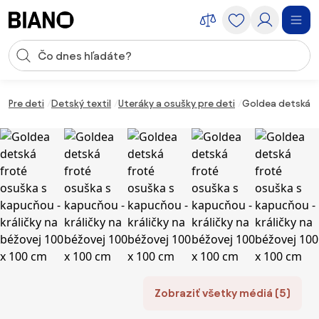
Preskočiť navigáciu, prejsť na obsah
Vstup pre vyhľadávanie
Preskočiť obsah, prejsť na pätu
Pre deti
Detský textil
Uteráky a osušky pre deti
Goldea detská fr
Zobraziť všetky médiá (5)