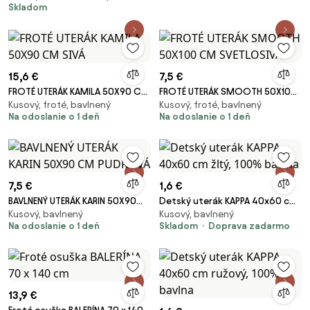
Skladom
béžovej 100 x 100 cm
15,6 €
7,5 €
FROTÉ UTERÁK KAMILA 50X90 CM
FROTÉ UTERÁK SMOOTH 50X100
Kusový, froté, bavlnený
Kusový, froté, bavlnený
SIVÁ
CM SVETLOSIVÁ
Na odoslanie o 1 deň
Na odoslanie o 1 deň
7,5 €
1,6 €
BAVLNENÝ UTERÁK KARIN 50X90
Detský uterák KAPPA 40x60 cm
Kusový, bavlnený
Kusový, bavlnený
CM PUDROVÁ
žltý, 100% bavlna
Na odoslanie o 1 deň
Skladom
Doprava zadarmo
13,9 €