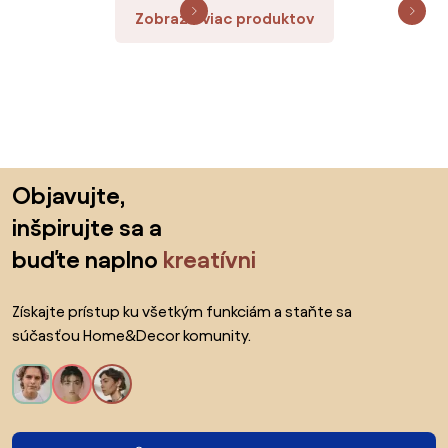
Zobraziť viac produktov
Preskočiť pätu, prejsť na začiatok stránky
Objavujte,
inšpirujte sa a
buďte naplno
kreatívni
Získajte prístup ku všetkým funkciám a staňte sa
súčasťou Home&Decor komunity.