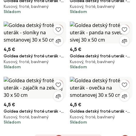
Goldea detský froté uterák -
Goldea detský froté uterák -
Kusový, froté, bavlnený
Kusový, froté, bavlnený
autíčko na modrej 30 x 50 cm
mačička na svetlo ružovej 30 x
Skladom
Skladom
50 cm
4,5 €
4,5 €
Goldea detský froté uterák -
Goldea detský froté uterák -
Kusový, froté, bavlnený
Kusový, froté, bavlnený
sloníky na smotanovej 30 x 50
panda na svetlo sivej 30 x 50
Skladom
Skladom
cm
cm
4,5 €
4,5 €
Goldea detský froté uterák -
Goldea detský froté uterák -
Kusový, froté, bavlnený
Kusový, froté, bavlnený
zajačik na zelenej 30 x 50 cm
ovečka na smotanovej 30 x 50
Skladom
Skladom
cm