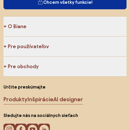
Chcem všetky funkcie!
O Biane
Pre používateľov
Pre obchody
Určite preskúmajte
Produkty
Inšpirácie
AI designer
Sledujte nás na sociálnych sieťach