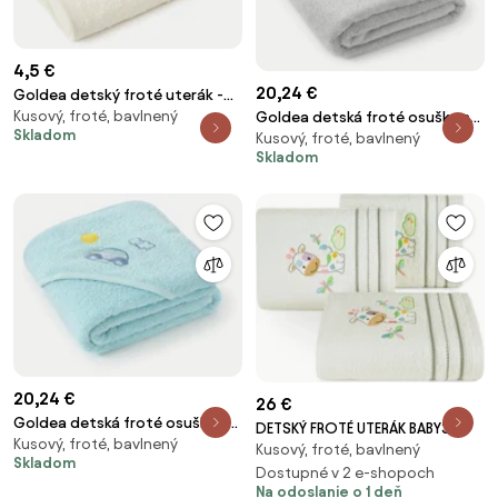
4,5 €
20,24 €
Goldea detský froté uterák -
Kusový, froté, bavlnený
ovečka na smotanovej 30 x 50
Goldea detská froté osuška s
Skladom
Kusový, froté, bavlnený
cm
kapucňou - panda na svetlo
Skladom
sivej 100 x 100 cm
20,24 €
26 €
Goldea detská froté osuška s
DETSKÝ FROTÉ UTERÁK BABY33
Kusový, froté, bavlnený
kapucňou - autíčko na modrej
Kusový, froté, bavlnený
100X100 CM BIELA
Skladom
100 x 100 cm
Dostupné v 2 e-shopoch
Na odoslanie o 1 deň