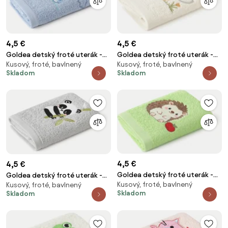
4,5 €
4,5 €
Goldea detský froté uterák -
Goldea detský froté uterák -
Kusový, froté, bavlnený
Kusový, froté, bavlnený
autíčko na modrej 30 x 50 cm
sloníky na smotanovej 30 x 50
Skladom
Skladom
cm
4,5 €
4,5 €
Goldea detský froté uterák -
Goldea detský froté uterák -
Kusový, froté, bavlnený
ježko s jabĺčkom na zelenej 30 x
Kusový, froté, bavlnený
panda na svetlo sivej 30 x 50
Skladom
Skladom
50 cm
cm