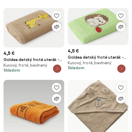
4,5 €
4,5 €
Goldea detský froté uterák -
Goldea detský froté uterák -
Kusový, froté, bavlnený
ježko s jabĺčkom na zelenej 30 x
Kusový, froté, bavlnený
žirafa na hnedej 30 x 50 cm
Skladom
50 cm
Skladom