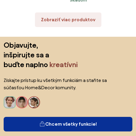
Skladom
smotanovej 100 x 100 cm
Zobraziť viac produktov
Preskočiť pätu, prejsť na začiatok stránky
Objavujte,
inšpirujte sa a
buďte naplno
kreatívni
Získajte prístup ku všetkým funkciám a staňte sa
súčasťou Home&Decor komunity.
Chcem všetky funkcie!