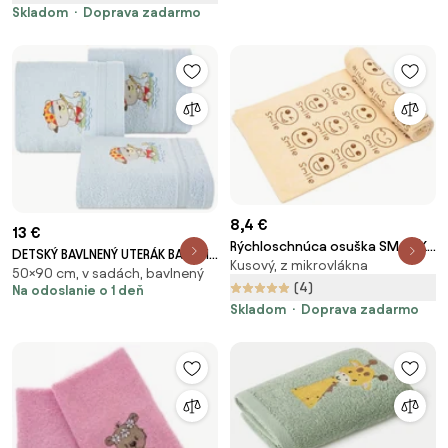
Skladom
Doprava zadarmo
8,4 €
13 €
Rýchloschnúca osuška SMAJLÍK
DETSKÝ BAVLNENÝ UTERÁK BABY51
Kusový, z mikrovlákna
70 x 140 cm béžová, 100%
50×90 cm, v sadách, bavlnený
50X90 CM MODRÁ
mikrovlákno
(4)
Na odoslanie o 1 deň
Skladom
Doprava zadarmo