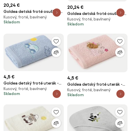
20,24 €
20,24 €
Goldea detská froté osuška s
Goldea detská froté osuška s
Kusový, froté, bavlnený
kapucňou - sloník na modrej
Kusový, froté, bavlnený
kapucňou - žirafa na šalvii 100 x
Skladom
100 x 100 cm
Skladom
100 cm
4,5 €
4,5 €
Goldea detský froté uterák -
Goldea detský froté uterák -
Kusový, froté, bavlnený
autíčko na modrej 30 x 50 cm
Kusový, froté, bavlnený
medvedík na ružovej 30 x 50 cm
Skladom
Skladom