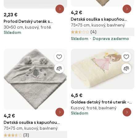
4,2 €
2,23 €
Detská osuška s kapucňou
Profod Detský uterák s
75×75 cm, kusový, bavlnený
MILO 75x75 cm, béžová
30×50 cm, kusový, froté
motívom 30x50 - Oranžová | 30
(4)
Skladom
x 50 cm
Skladom
Doprava zadarmo
4,5 €
Goldea detský froté uterák -
Kusový, froté, bavlnený
čarovná víla na smotanovej 30
Skladom
x 50 cm
4,2 €
Detská osuška s kapucňou
75×75 cm, kusový, bavlnený
KODA 75x75 cm, sivá
(3)