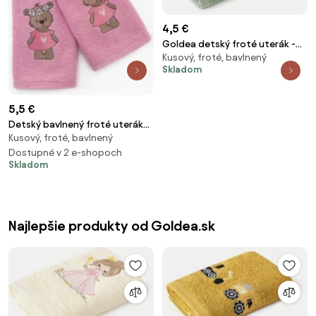
4,5 €
Goldea detský froté uterák -
Kusový, froté, bavlnený
žirafa na šalvii 30 x 50 cm
Skladom
5,5 €
Detský bavlnený froté uterák
Kusový, froté, bavlnený
Mášenka ružový 30 × 50 cm
Dostupné v 2 e-shopoch
Skladom
Najlepšie produkty od Goldea.sk