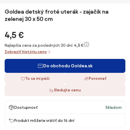
Goldea detský froté uterák - zajačik na
zelenej 30 x 50 cm
4,5 €
Najlepšia cena za posledných 30 dní:
4,5 €
Zobraziť históriu ceny
Do obchodu Goldea.sk
To sa mi páči
Porovnať
Sledujte cenu
Dostupnosť
Skladom
Produkt môžete vrátiť do 14 dní