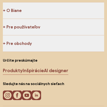
O Biane
Pre používateľov
Pre obchody
Určite preskúmajte
Produkty
Inšpirácie
AI designer
Sledujte nás na sociálnych sieťach