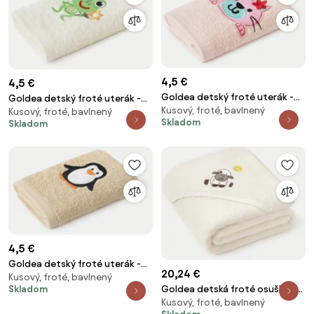
4,5 €
4,5 €
Goldea detský froté uterák -
Goldea detský froté uterák -
Kusový, froté, bavlnený
mačička na svetlo ružovej 30 x
Kusový, froté, bavlnený
žabka na smotanovej 30 x 50
Skladom
Skladom
50 cm
cm
4,5 €
Goldea detský froté uterák -
20,24 €
Kusový, froté, bavlnený
tučniak na béžovej 30 x 50 cm
Goldea detská froté osuška s
Skladom
Kusový, froté, bavlnený
kapucňou - ovečka na