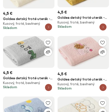
4,5 €
4,5 €
Goldea detský froté uterák -
Goldea detský froté uterák -
Kusový, froté, bavlnený
bager na horčicovej 30 x 50 cm
Kusový, froté, bavlnený
čarovná víla na smotanovej 30
Skladom
Skladom
x 50 cm
4,5 €
4,5 €
Goldea detský froté uterák -
Goldea detský froté uterák -
Kusový, froté, bavlnený
farebné traktory na sivej 30 x
Kusový, froté, bavlnený
medvedík na ružovej 30 x 50 cm
Skladom
50 cm
Skladom