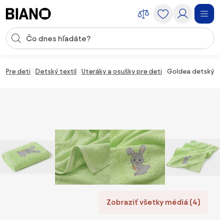
Preskočiť navigáciu, prejsť na obsah
Vstup pre vyhľadávanie
Preskočiť obsah, prejsť na pätu
Pre deti
Detský textil
Uteráky a osušky pre deti
Goldea detský fr
Zobraziť všetky médiá (4)