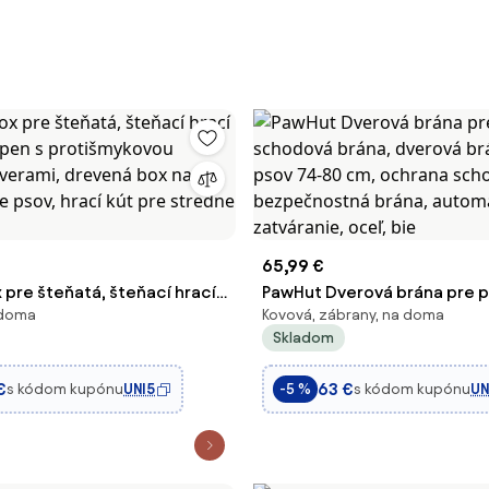
65,99 €
pre šteňatá, šteňací hrací
PawHut Dverová brána pre p
 doma
Kovová, zábrany, na doma
cí pen s protišmykovou
schodová brána, dverová br
Skladom
dverami, drevená box na
psov 74-80 cm, ochrana sc
e psov, hrací kút pre
bezpečnostná brána, auto
€
63 €
s kódom kupónu
UNI5
s kódom kupónu
UN
-5 %
ľk
zatváranie, oceľ, bie