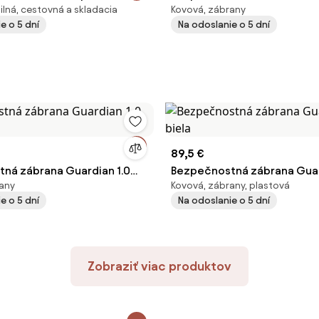
ilná, cestovná a skladacia
Kovová, zábrany
ela / sivá 140 cm
biela
e o 5 dní
Na odoslanie o 5 dní
89,5 €
ná zábrana Guardian 1.0
Bezpečnostná zábrana Guar
any
Kovová, zábrany, plastová
biela
e o 5 dní
Na odoslanie o 5 dní
Zobraziť viac produktov