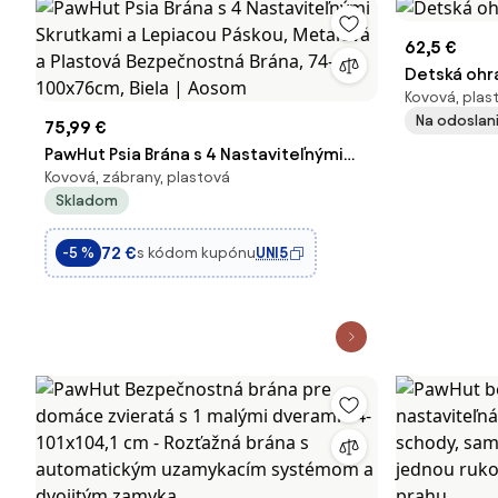
62,5 €
Detská ohr
Kovová, plast
Na odoslani
75,99 €
PawHut Psia Brána s 4 Nastaviteľnými
Kovová, zábrany, plastová
Skrutkami a Lepiacou Páskou, Metalová
Skladom
a Plastová Bezpečnostná Brána, 74-
100x76cm, Biela | Aosom
72 €
s kódom kupónu
UNI5
-5 %