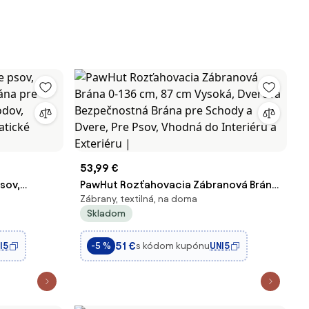
53,99 €
sov,
PawHut Rozťahovacia Zábranová Brána
Zábrany, textilná, na doma
ána pre
0-136 cm, 87 cm Vysoká, Dverová
Skladom
hodov,
Bezpečnostná Brána pre Schody a
matické
Dvere, Pre Psov, Vhodná do Interiéru a
51 €
I5
s kódom kupónu
UNI5
-5 %
Exteriéru |