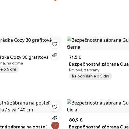
ádka Cozy 30 grafitová
71,5 €
ilná, na doma
Bezpečnostná zábrana Guar
e o 5 dní
Kovová, zábrany
čierna
Na odoslanie o 5 dní
80,9 €
ná zábrana na posteľ
Bezpečnostná zábrana Guar