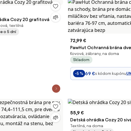
ádka Cozy 20 grafitová
ová, textilná
e o 5 dní
72,99 €
PawHut Ochranná brána dver
Kovová, zábrany, na doma
schody, brána pre domácich
Skladom
bez vŕtania, nastaviteľná ba
cm, automaticky sa zatvára
69 €
s kódom kupónu
UN
-5 %
55,9 €
Detská ohrádka Cozy 20 siv
Textilná, na doma