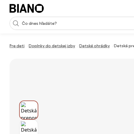
Preskočiť navigáciu, prejsť na obsah
Vstup pre vyhľadávanie
Preskočiť obsah, prejsť na pätu
Pre deti
Doplnky do detskej izby
Detské ohrádky
Detská pr