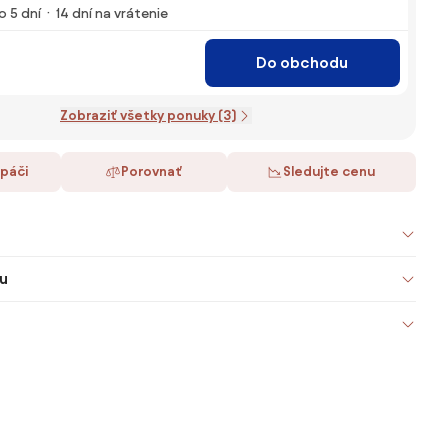
o 5 dní
14 dní na vrátenie
Do obchodu
Zobraziť všetky ponuky (3)
 páči
Porovnať
Sledujte cenu
u