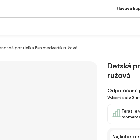
Zľavové ku
enosná postieľka Fun medvedík ružová
Detská p
ružová
Odporúčané 
Vyberte si z 3 
Teraz je 
momentá
Najkoberce