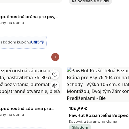
Na odoslanie o 5 dní
pečnostná brána pre psy,
any, na doma
á 74,4–111,5 cm, pre dvere a
mozatváracia, ovládanie
ou, montáž na stenu, bez
€
s kódom kupónu
UNI5
zpečnostná zábrana pre
106,99 €
any, na doma
ratá, nastaviteľná 76–80 cm
PawHut Rozšíriteľná Bezpe
Kovová, zábrany, na doma
áž bez vŕtania, automatické
Brána pre Psy 76-104 cm na 
Skladom