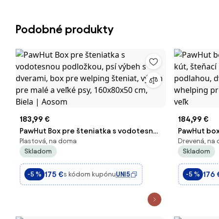
Podobné produkty
183,99 €
184,99 €
PawHut Box pre šteniatka s vodotesnou
PawHut box 
Plastová, na doma
Drevená, na
podložkou, psí výbeh s dverami, box
kút, šteňa
Skladom
Skladom
pre welping šteniat, výbeh pre malé a
podlahou, 
veľké psy, 160x80x50 cm, Biela | Aosom
whelping pr
175 €
176 
s kódom kupónu
UNI5
-5 %
-5 %
stredne ve