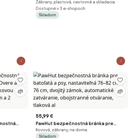
Zábrany, plastová, cestovná a skladacia
látkovým poťahom, 180 cm
Dostupné v 3 e-shopoch
Skladom
55,99 €
čnostná
PawHut bezpečnostná bránka pre
Kovová, zábrany, na doma
Dvere a
batoľatá a psy, nastaviteľná 76–82 cm
Skladom