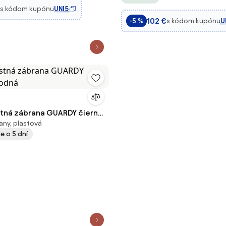
 obojstranné otváranie,
Schody - Výška 105 cm, s Tl
s kódom kupónu
UNI5
Montážou, Dvojitým Zámkom
102 €
s kódom kupónu
U
-5 %
Predĺženiami - Bie
tná zábrana GUARDY čierna
any, plastová
e o 5 dní