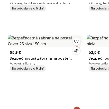
Zábrany, textilná, cestovná a skladacia
Zábrany, text
Cover 44 béžová 140 cm
Cover 44 bi
Na odoslanie o 5 dní
Na odoslani
55,9 €
62,5 €
Bezpečnostná zábrana na posteľ
Bezpečnost
Kovová, zábrany
Kovová, zábr
Cover 25 sivá 150 cm
biela
Na odoslanie o 5 dní
Na odoslani