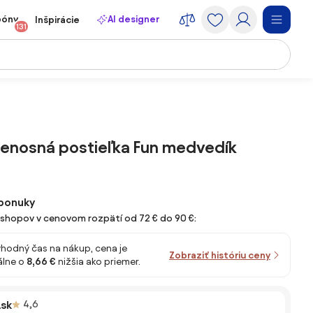
póny
AI designer
Inšpirácie
131
renosná postieľka Fun medvedík
ponuky
e-shopov v cenovom rozpätí od 72 € do 90 €:
vhodný čas na nákup, cena je
Zobraziť históriu ceny
lne o
8,66 €
nižšia ako priemer.
.sk
4,6