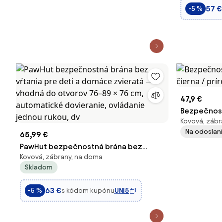
zatváranie,
57 €
-5 %
biela
47,9 €
Bezpečnos
Kovová, zábr
/ prírodná
Na odoslani
65,99 €
PawHut bezpečnostná brána bez
Kovová, zábrany, na doma
vŕtania pre deti a domáce zvieratá —
Skladom
vhodná do otvorov 76–89 × 76 cm,
automatické dovieranie, ovládanie
63 €
s kódom kupónu
UNI5
-5 %
jednou rukou, dv