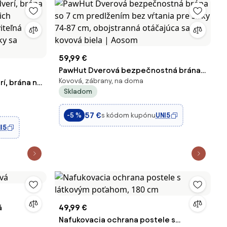
59,99 €
PawHut Dverová bezpečnostná brána
Kovová, zábrany, na doma
í, brána na
so 7 cm predlžením bez vŕtania pre
Skladom
 miláčikov
šírky 74-87 cm, obojstranná otáčajúca
riéra 76-97
sa kovová biela | Aosom
57 €
s kódom kupónu
UNI5
-5 %
júca bezp
I5
á
49,99 €
Nafukovacia ochrana postele s