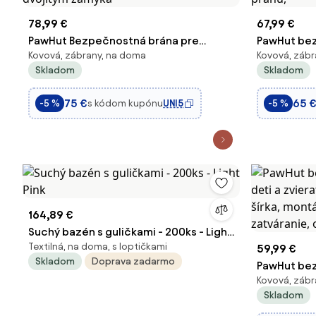
78,99 €
67,99 €
PawHut Bezpečnostná brána pre
PawHut bez
Kovová, zábrany, na doma
Kovová, zábr
domáce zvieratá s 1 malými dverami
nastaviteľn
Skladom
Skladom
74-101x104,1 cm - Rozťažná brána s
schody, sa
automatickým uzamykacím systémom
jednou ruk
75 €
65 
s kódom kupónu
UNI5
-5 %
-5 %
a dvojitým zamyka
prahu,
164,89 €
Suchý bazén s guličkami - 200ks - Light
Textilná, na doma, s loptičkami
Pink
59,99 €
Skladom
Doprava zadarmo
PawHut be
Kovová, zábr
deti a zvie
Skladom
šírka, mont