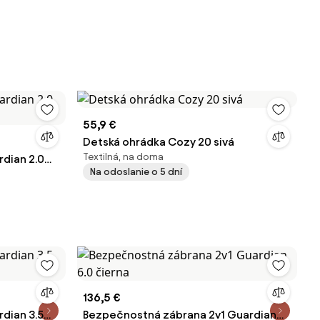
55,9 €
Detská ohrádka Cozy 20 sivá
Textilná, na doma
dian 2.0
Na odoslanie o 5 dní
136,5 €
dian 3.5
Bezpečnostná zábrana 2v1 Guardian