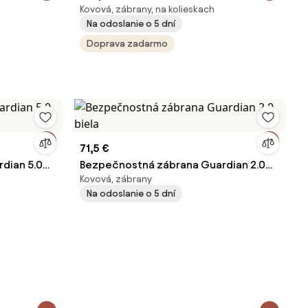
Kovová, zábrany, na kolieskach
6.0 čierna
Na odoslanie o 5 dní
Doprava zadarmo
71,5 €
dian 5.0
Bezpečnostná zábrana Guardian 2.0
Kovová, zábrany
biela
Na odoslanie o 5 dní