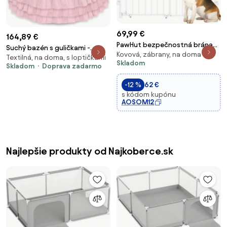
69,99 €
164,89 €
PawHut bezpečnostná brána
Suchý bazén s guličkami -
Kovová, zábrany, na doma
pre psy, nastaviteľná 74,4–111,5
Textilná, na doma, s loptičkami
200ks - Light Pink
Skladom
cm, pre dvere a schody,
Skladom
Doprava zadarmo
samozatváracia, ovládanie
-12 %
62 €
jednou rukou, montáž na
s kódom kupónu
stenu, bez prahu,
AOSOM12
Najlepšie produkty od Najkoberce.sk