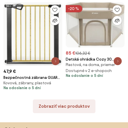
-20 %
85 €
106,32 €
Detská ohrádka Cozy 30
Plastová, na doma, priemer
béžová
Dostupné v 2 e-shopoch
47,9 €
Na odoslanie o 5 dní
Bezpečnostná zábrana GUARDY
Kovová, zábrany, plastová
čierna / prírodná
Na odoslanie o 5 dní
Zobraziť viac produktov
Preskočiť pätu, prejsť na začiatok stránky