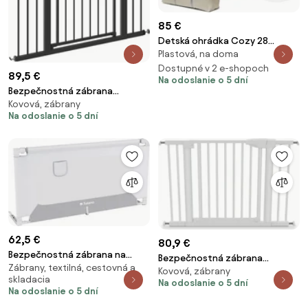
85 €
Detská ohrádka Cozy 28
Plastová, na doma
béžová
Dostupné v 2 e-shopoch
89,5 €
Na odoslanie o 5 dní
Bezpečnostná zábrana
Kovová, zábrany
Guardian 5.0 čierna
Na odoslanie o 5 dní
62,5 €
80,9 €
Bezpečnostná zábrana na
Bezpečnostná zábrana
Zábrany, textilná, cestovná a
posteľ Cover 44 biela / sivá 140
Kovová, zábrany
Guardian 3.5 biela
skladacia
cm
Na odoslanie o 5 dní
Na odoslanie o 5 dní