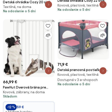
Detská ohrádka Cozy 22 sivá
Detská ohrádka Cozy 20 sivá
Kovová, plastová, textilná
Textilná, na doma
Na odoslanie o 5 dní
Na odoslanie o 5 dní
71,9 €
Detská prenosná postieľka Fun
Kovová, plastová, textilná
medvedík ružová
Dostupné v 3 e-shopoch
66,99 €
Na odoslanie o 5 dní
PawHut Dverová brána pre
Kovová, zábrany, na doma
psov, schodová brána, dverová
Skladom
brána pre psov 74-80 cm,
ochrana schodov,
-12 %
59 €
bezpečnostná brána,
s kódom kupónu