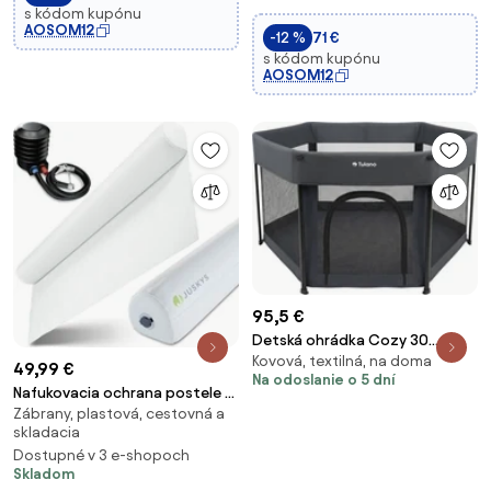
s kódom kupónu
Rozťažná brána s
AOSOM12
-12 %
71 €
automatickým uzamykacím
s kódom kupónu
systémom a dvojitým zamyka
AOSOM12
95,5 €
Detská ohrádka Cozy 30
Kovová, textilná, na doma
grafitová
49,99 €
Na odoslanie o 5 dní
Nafukovacia ochrana postele s
Zábrany, plastová, cestovná a
látkovým poťahom, 180 cm
skladacia
Dostupné v 3 e-shopoch
Skladom