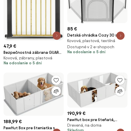
85 €
Detská ohrádka Cozy 30 sivá
Kovová, plastová, textilná
47,9 €
Dostupné v 2 e-shopoch
Na odoslanie o 5 dní
Bezpečnostná zábrana GUARDY
Kovová, zábrany, plastová
čierna / prírodná
Na odoslanie o 5 dní
190,99 €
PawHut box pre šteňatá,
188,99 €
Drevená, na doma
šteňací hrací kút, šteňací pen s
PawHut Box pre šteniatka s
Skladom