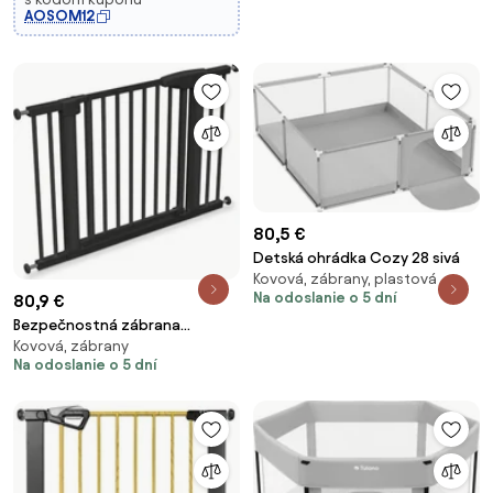
automatické zatváranie, oceľ,
AOSOM12
bie
80,5 €
Detská ohrádka Cozy 28 sivá
Kovová, zábrany, plastová
Na odoslanie o 5 dní
80,9 €
Bezpečnostná zábrana
Kovová, zábrany
Guardian 3.0 čierna
Na odoslanie o 5 dní