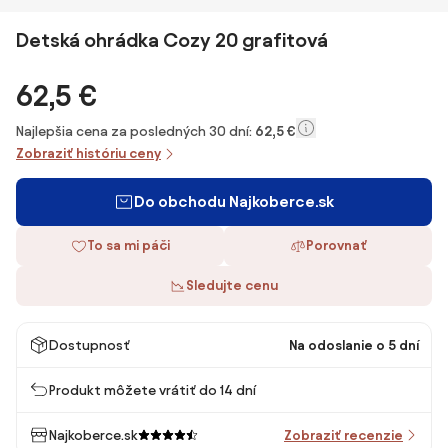
Detská ohrádka Cozy 20 grafitová
62,5 €
Najlepšia cena za posledných 30 dní:
62,5 €
Zobraziť históriu ceny
Do obchodu Najkoberce.sk
To sa mi páči
Porovnať
Sledujte cenu
Dostupnosť
Na odoslanie o 5 dní
Produkt môžete vrátiť do 14 dní
Najkoberce.sk
Zobraziť recenzie