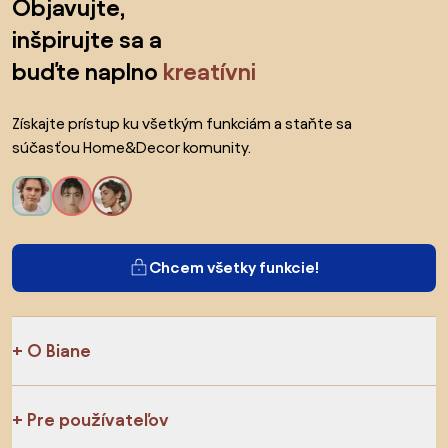
Objavujte,
inšpirujte sa a
buďte naplno
kreatívni
Získajte prístup ku všetkým funkciám a staňte sa
súčasťou Home&Decor komunity.
Chcem všetky funkcie!
O Biane
Pre používateľov