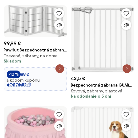
99,99 €
PawHut Bezpečnostná zábrana
Drevená, zábrany, na doma
pre psov - Zábrana s
Skladom
podpornými nohami,
borovicové drevo, biela, 185 x
-12 %
88 €
36 x 71 cm | Aosom
43,5 €
s kódom kupónu
AOSOM12
Bezpečnostná zábrana GUARDY
Kovová, zábrany, plastová
na schody, biela
Na odoslanie o 5 dní