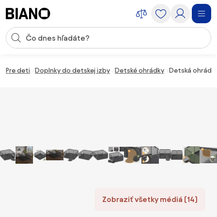
Preskočiť navigáciu, prejsť na obsah
Vstup pre vyhľadávanie
Preskočiť obsah, prejsť na pätu
Pre deti
Doplnky do detskej izby
Detské ohrádky
Detská ohrádka
Zobraziť všetky médiá (14)