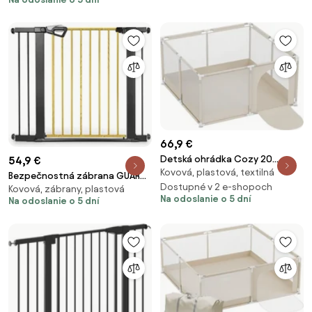
66,9 €
Detská ohrádka Cozy 20
54,9 €
Kovová, plastová, textilná
béžová
Bezpečnostná zábrana GUARDY
Dostupné v 2 e-shopoch
Kovová, zábrany, plastová
104 s rozšírením, čierna /
Na odoslanie o 5 dní
Na odoslanie o 5 dní
prírodná