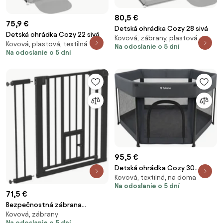
80,5 €
75,9 €
Detská ohrádka Cozy 28 sivá
Detská ohrádka Cozy 22 sivá
Kovová, zábrany, plastová
Kovová, plastová, textilná
Na odoslanie o 5 dní
Na odoslanie o 5 dní
95,5 €
Detská ohrádka Cozy 30
Kovová, textilná, na doma
grafitová
Na odoslanie o 5 dní
71,5 €
Bezpečnostná zábrana
Kovová, zábrany
Guardian 2.0 čierna
Na odoslanie o 5 dní