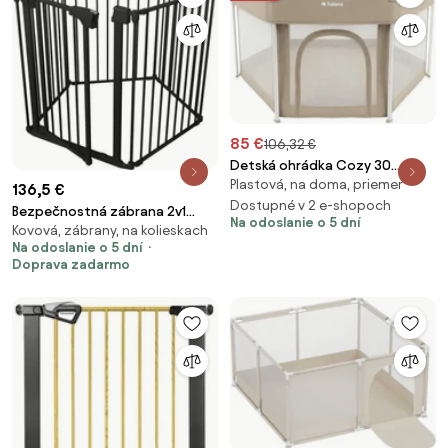
85 €
106,32 €
Detská ohrádka Cozy 30
Plastová, na doma, priemer
béžová
136,5 €
Dostupné v 2 e-shopoch
Bezpečnostná zábrana 2v1
Na odoslanie o 5 dní
Kovová, zábrany, na kolieskach
Guardian 6.0 čierna
Na odoslanie o 5 dní
Doprava zadarmo