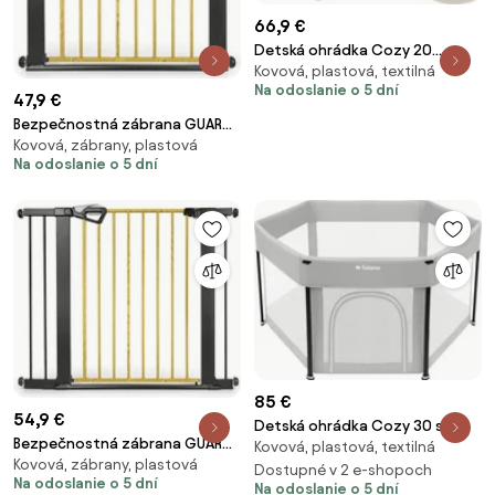
66,9 €
Detská ohrádka Cozy 20
Kovová, plastová, textilná
béžová
Na odoslanie o 5 dní
47,9 €
Bezpečnostná zábrana GUARDY
Kovová, zábrany, plastová
čierna / prírodná
Na odoslanie o 5 dní
85 €
54,9 €
Detská ohrádka Cozy 30 sivá
Bezpečnostná zábrana GUARDY
Kovová, plastová, textilná
Kovová, zábrany, plastová
104 s rozšírením, čierna /
Dostupné v 2 e-shopoch
Na odoslanie o 5 dní
prírodná
Na odoslanie o 5 dní