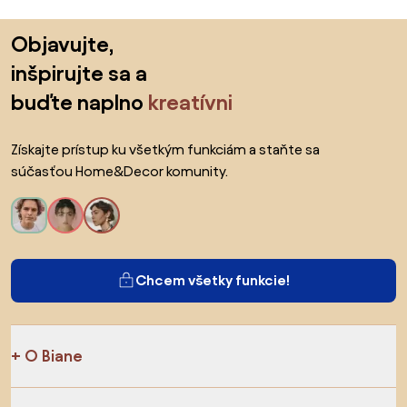
Preskočiť pätu, prejsť na začiatok stránky
Objavujte,
inšpirujte sa a
buďte naplno
kreatívni
Získajte prístup ku všetkým funkciám a staňte sa
súčasťou Home&Decor komunity.
Chcem všetky funkcie!
O Biane