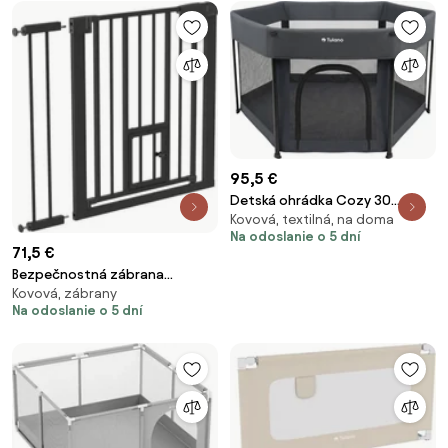
95,5 €
Detská ohrádka Cozy 30
Kovová, textilná, na doma
grafitová
Na odoslanie o 5 dní
71,5 €
Bezpečnostná zábrana
Kovová, zábrany
Guardian 2.0 čierna
Na odoslanie o 5 dní