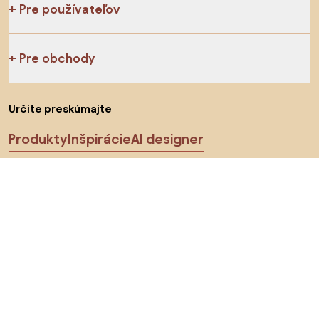
Pre používateľov
Pre obchody
Určite preskúmajte
Produkty
Inšpirácie
AI designer
Sledujte nás na sociálnych sieťach
Cookies
Zásady ochrany osobných údajov
Podmienky používania
Vyberte krajinu