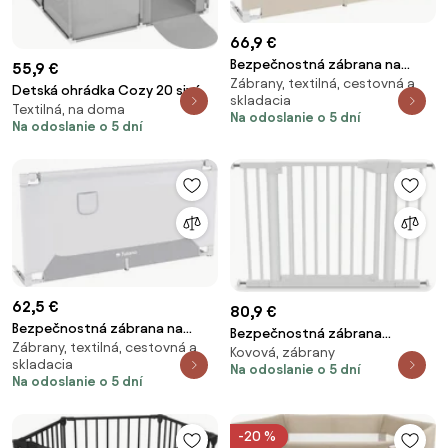
66,9 €
Bezpečnostná zábrana na
55,9 €
Zábrany, textilná, cestovná a
posteľ Cover 44 béžová 140
Detská ohrádka Cozy 20 sivá
skladacia
cm
Textilná, na doma
Na odoslanie o 5 dní
Na odoslanie o 5 dní
62,5 €
80,9 €
Bezpečnostná zábrana na
Bezpečnostná zábrana
Zábrany, textilná, cestovná a
posteľ Cover 44 biela / sivá 140
Kovová, zábrany
Guardian 3.5 biela
skladacia
cm
Na odoslanie o 5 dní
Na odoslanie o 5 dní
-20 %