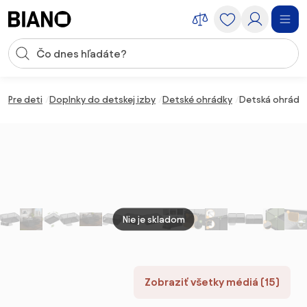
Preskočiť navigáciu, prejsť na obsah
Vstup pre vyhľadávanie
Preskočiť obsah, prejsť na pätu
Pre deti
Doplnky do detskej izby
Detské ohrádky
Detská ohrádka
Nie je skladom
Zobraziť všetky médiá (15)