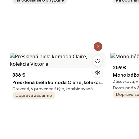
Na odoslanie o 3 týždne
Na odoslan
259 €
336 €
Mono béžo
Zásuvková, v
Presklená biela komoda Claire, kolekcia
Dostupné v 
Drevená, v provence štýle, kombinovaná
Victoria
Doprava z
Doprava zadarmo