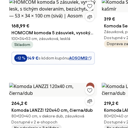
319 €
168,99 €
Komoda Sen
Zásuvková, p
HOMCOM komoda 5 zásuviek, vysoký
kašmír
Dostupné v 
100×34×53 cm, zásuvková, lesklá
lesk, s tichým dovieraním,
Doprava z
Skladom
bezúchytová — 53 × 34 × 100 cm (sivá) |
Aosom
149 €
s kódom kupónu
AOSOM12
-12 %
264,2 €
219,2 €
Komoda LANZZI 120x40 cm, čierna/dub
Komoda LAN
80×120×40 cm, v dekore dub, zásuvková
80×120×40 cm
Dostupné v 2 e-shopoch
Dostupné v 