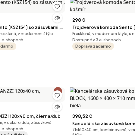
298 €
to (KSZ154) so zásuvkami,
Trojdverová komoda Sento (
resklená, v modernom štýle
Presklená, v modernom štýle, s 
kašmír
2 e-shopoch
Dostupné v 3 e-shopoch
adarmo
Doprava zadarmo
ZZI 120x40 cm, čierna/dub
398,52 €
, v dekore dub, zásuvková
Kancelárska zásuvková kom
2 e-shopoch
71×160×40 cm, kombinovaná, v
1600 × 400 × 710 mm, 4× dver
štýle