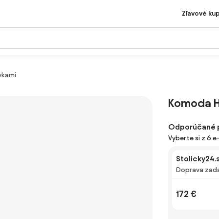
Zľavové ku
vkami
Komoda H
Odporúčané 
Vyberte si z 6 
Stolicky24.
Doprava zad
172 €