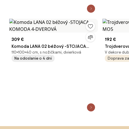
309 €
192 €
Komoda LANA 02 béžový -STOJACA
Trojdverov
110×100×40 cm, s nožičkami, dvierková
V dekore dub
KOMODA 4-DVEROVÁ
MO5
Na odoslanie o 4 dni
Doprava z