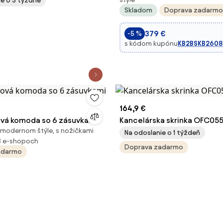
ie o 3 týždne
Skladom
Doprava zadarmo
379 €
-5 %
s kódom kupónu
KB2BSKB2608
164,9 €
vá komoda so 6 zásuvkami
Kancelárska skrinka OFC05
 modernom štýle, s nožičkami
Na odoslanie o 1 týždeň
3 e-shopoch
Doprava zadarmo
adarmo