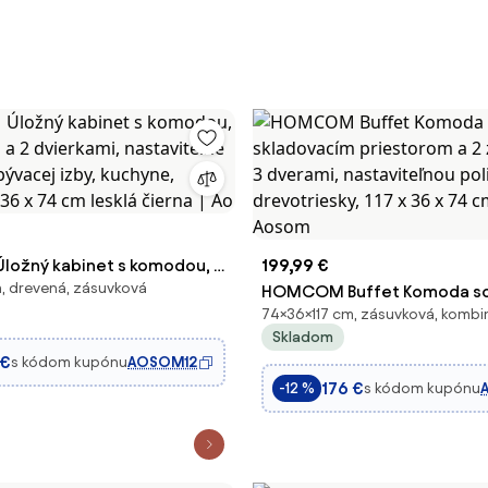
ožný kabinet s komodou, 2
199,99 €
, drevená, zásuvková
 2 dvierkami, nastaviteľné
HOMCOM Buffet Komoda s
74×36×117 cm, zásuvková, komb
obývacej izby, kuchyne,
skladovacím priestorom a 2
Skladom
 36 x 74 cm lesklá čierna |
3 dverami, nastaviteľnou pol
 €
s kódom kupónu
AOSOM12
drevotriesky, 117 x 36 x 74 c
176 €
s kódom kupónu
-12 %
Aosom