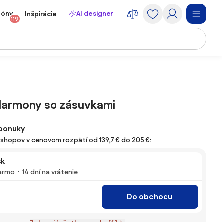
póny
AI designer
Inšpirácie
119
armony so zásuvkami
ponuky
e-shopov v cenovom rozpätí od 139,7 € do 205 €:
sk
armo
14 dní na vrátenie
Do obchodu