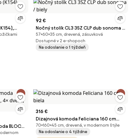
92 €
K154),
Nočný stolík CL3 3SZ CLP dub sonoma /
nožičkami
57×60×35 cm, drevená, zásuvková
biely
Dostupné v 2 e-shopoch
Na odoslanie o 1 týždeň
316 €
Dizajnová komoda Feliciana 160 cm
70×160×45 cm, drevená, v modernom štýle
oda BLOCK,
biela
Na odoslanie o 4 týždne
 modernom
e, biela