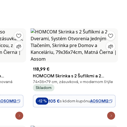
118,99 €
o
HOMCOM Skrinka s 2 Šuflíkmi a 2
inovaná
74×36×79 cm, zásuvková, v modernom štýle
 zásuvkami,
Dverami, Systém Otvorenia Jedným
Skladom
icou, z
Tlačením, Skrinka pre Domov a
m Čierna |
Kanceláriu, 79x36x74cm, Matná Čierna
105 €
AOSOM12
s kódom kupónu
AOSOM12
-12 %
| Aosom