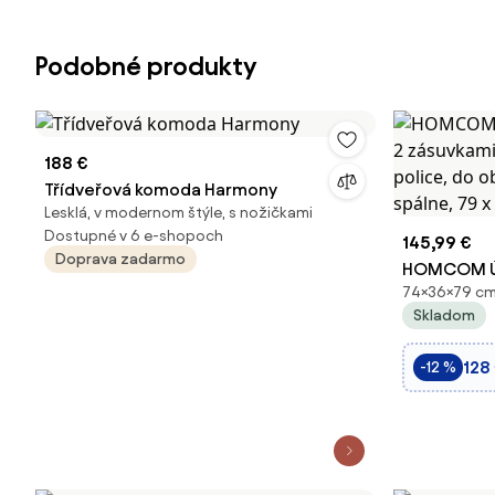
Podobné produkty
188 €
Třídveřová komoda Harmony
Lesklá, v modernom štýle, s nožičkami
Dostupné v 6 e-shopoch
145,99 €
Doprava zadarmo
HOMCOM Úl
74×36×79 cm
zásuvkami a
Skladom
police, do 
spálne, 79 x
128
-12 %
Ao