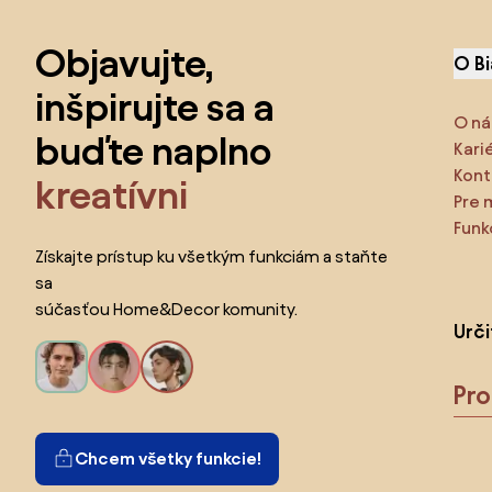
Preskočiť pätu, prejsť na začiatok stránky
Objavujte,
O B
inšpirujte sa a
O ná
buďte naplno
Kari
Kont
kreatívni
Pre 
Funk
Získajte prístup ku všetkým funkciám a staňte
sa
súčasťou Home&Decor komunity.
Urč
Pr
Chcem všetky funkcie!