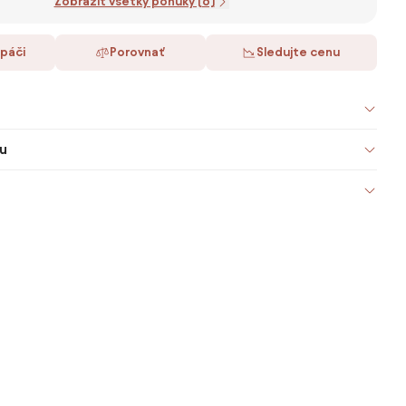
Zobraziť všetky ponuky (6)
 páči
Porovnať
Sledujte cenu
u