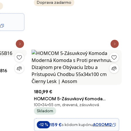
Doprava zadarmo
5B16
180,99 €
HOMCOM 5-Zásuvkový Komoda
100×34×55 cm, drevená, zásuvková
Moderná Komoda s Proti prevrhnutiu
Skladom
Dizajnom pre Obývaciu Izbu a
Prístupovú Chodbu 55x34x100 cm
159 €
s kódom kupónu
AOSOM12
-12 %
Čierny Lesk | Aosom