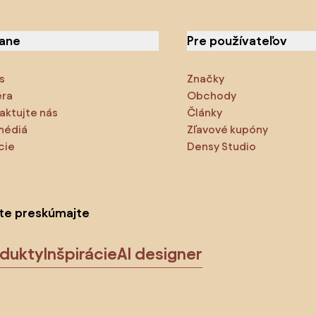
iane
Pre používateľov
s
Značky
éra
Obchody
aktujte nás
Články
médiá
Zľavové kupóny
cie
Densy Studio
ite preskúmajte
odukty
Inšpirácie
AI designer