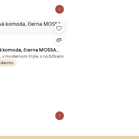
á komoda, čierna MOSSA
, v modernom štýle, s nožičkami
adarmo