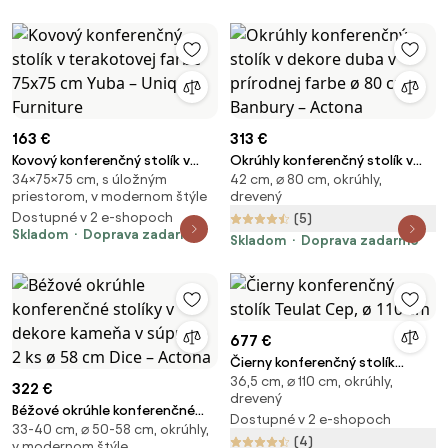
163 €
313 €
Kovový konferenčný stolík v
Okrúhly konferenčný stolík v
34×75×75 cm, s úložným
42 cm, ⌀ 80 cm, okrúhly,
terakotovej farbe 75x75 cm
dekore duba v prírodnej farbe ø
priestorom, v modernom štýle
drevený
Yuba – Unique Furniture
80 cm Banbury – Actona
Dostupné v 2 e-shopoch
(5)
Skladom
Doprava zadarmo
Skladom
Doprava zadarmo
677 €
Čierny konferenčný stolík
36,5 cm, ⌀ 110 cm, okrúhly,
Teulat Cep, ø 110 cm
322 €
drevený
Béžové okrúhle konferenčné
Dostupné v 2 e-shopoch
33-40 cm, ⌀ 50-58 cm, okrúhly,
stolíky v dekore kameňa v
(4)
v modernom štýle