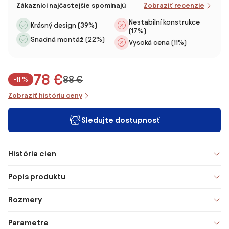
Zákazníci najčastejšie spomínajú
Zobraziť recenzie
Nestabilní konstrukce
Krásný design (39%)
(17%)
Snadná montáž (22%)
Vysoká cena (11%)
78 €
88 €
-11 %
Zobraziť históriu ceny
Sledujte dostupnosť
História cien
Popis produktu
Rozmery
Parametre