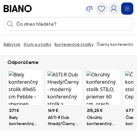
Preskočiť navigáciu, prejsť na obsah
Vstup pre vyhľadávanie
Preskočiť obsah, prejsť na pätu
Nábytok
Stoly a stolíky
Konferenčné stolíky
Čierny konferenčný
Odporúčame
271 €
149 €
215,25 €
677 
Biely
ASTI-R Dub
Okrúhly
Čiern
konferenčný
Hnedý/Čierny -
konferenčný
konfe
stolík 49x65 cm
moderný
stolík STILO,
stolík
Pebble –
konferenčný
priemer 60 cm,
Cep, 