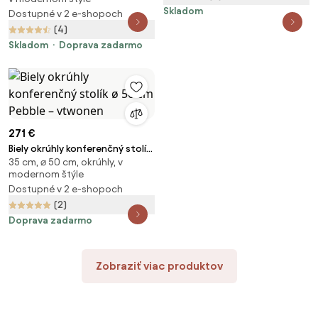
súprave 2 ks ø 58 cm Dice –
Skladom
Dostupné v 2 e-shopoch
Actona
(4)
Skladom
Doprava zadarmo
271 €
Biely okrúhly konferenčný stolík
35 cm, ⌀ 50 cm, okrúhly, v
ø 50 cm Pebble – vtwonen
modernom štýle
Dostupné v 2 e-shopoch
(2)
Doprava zadarmo
Zobraziť viac produktov