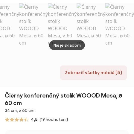
vtwonen
stolík s
orech
rozkladacou
doskou
Nie je skladom
Zobraziť všetky médiá (5)
Čierny konferenčný stolík WOOOD Mesa, ø
60 cm
Rozmery
34 cm, ⌀ 60 cm
4,5
(19 hodnotení)