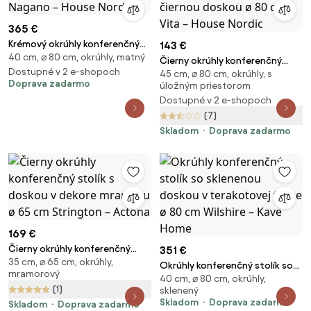
365 €
Krémový okrúhly konferenčný
143 €
40 cm, ⌀ 80 cm, okrúhly, matný
stolík ø 80 cm Nagano – House
Čierny okrúhly konferenčný
Nordic
Dostupné v 2 e-shopoch
45 cm, ⌀ 80 cm, okrúhly, s
stolík s čiernou doskou ø 80 cm
Doprava zadarmo
úložným priestorom
Vita – House Nordic
Dostupné v 2 e-shopoch
(7)
Skladom
Doprava zadarmo
169 €
Čierny okrúhly konferenčný
351 €
35 cm, ⌀ 65 cm, okrúhly,
stolík s doskou v dekore
Okrúhly konferenčný stolík so
mramorový
mramoru ø 65 cm Strington –
40 cm, ⌀ 80 cm, okrúhly,
sklenenou doskou v
(1)
Actona
sklenený
terakotovej farbe ø 80 cm
Skladom
Doprava zadarmo
Skladom
Doprava zadarmo
Wilshire – Kave Home