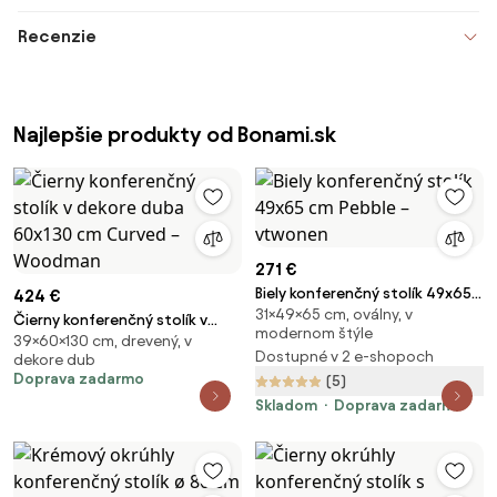
Recenzie
Najlepšie produkty od Bonami.sk
271 €
Biely konferenčný stolík 49x65
424 €
31×49×65 cm, oválny, v
cm Pebble – vtwonen
Čierny konferenčný stolík v
modernom štýle
39×60×130 cm, drevený, v
dekore duba 60x130 cm Curved
Dostupné v 2 e-shopoch
dekore dub
– Woodman
Doprava zadarmo
(5)
Skladom
Doprava zadarmo