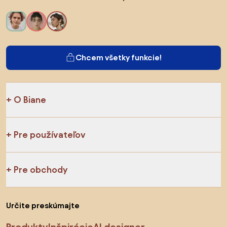
Chcem všetky funkcie!
O Biane
Pre používateľov
Pre obchody
Určite preskúmajte
Produkty
Inšpirácie
AI designer