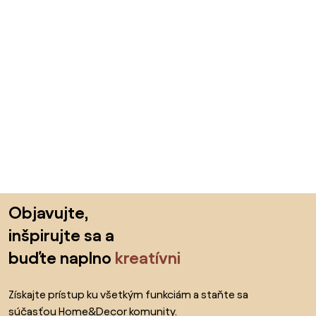
Preskočiť pätu, prejsť na začiatok stránky
Objavujte,
inšpirujte sa a
buďte naplno
kreatívni
Získajte prístup ku všetkým funkciám a staňte sa
súčasťou Home&Decor komunity.