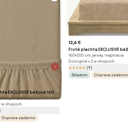
12,6 €
Froté plachta EXCLUSIVE bé
160×200 cm, jersey, mapínacia
160x200 cm
Dostupné v 2 e-shopoch
(9)
Skladom
Doprava zadarmo
chta EXCLUSIVE béžová 160 x
jersey, mapínacia
2 e-shopoch
)
Doprava zadarmo