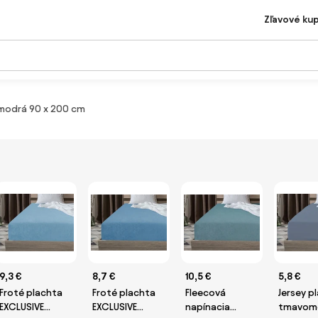
Zľavové ku
omodrá 90 x 200 cm
9,3 €
8,7 €
10,5 €
5,8 €
Froté plachta
Froté plachta
Fleecová
Jersey p
EXCLUSIVE
EXCLUSIVE
napínacia
tmavom