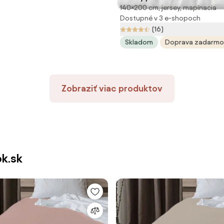
140×200 cm, jersey, mapínacia
200 cm
Dostupné v 3 e-shopoch
(16)
Skladom
Doprava zadarmo
Zobraziť viac produktov
ok.sk