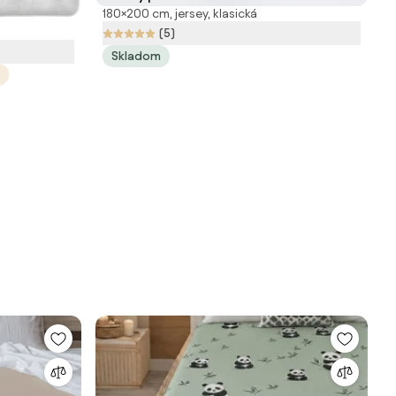
180×200 cm, jersey, klasická
biela
(5)
Skladom