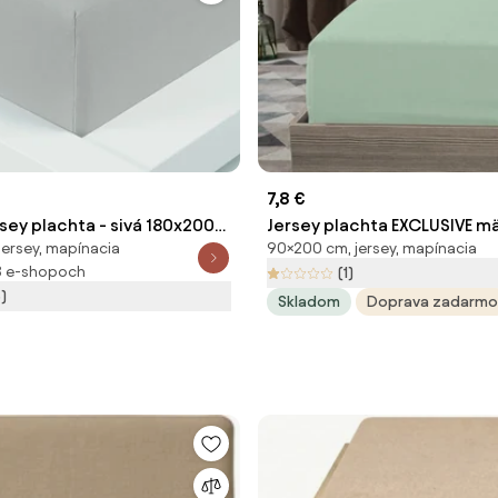
7,8 €
sey plachta - sivá 180x200
Jersey plachta EXCLUSIVE m
jersey, mapínacia
90×200 cm, jersey, mapínacia
zelená 90 x 200 cm
8 e-shopoch
(1)
)
Skladom
Doprava zadarmo