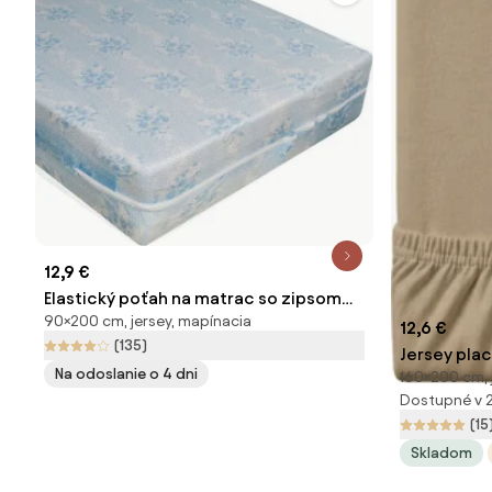
12,9 €
Elastický poťah na matrac so zipsom
90×200 cm, jersey, mapínacia
Alba 90 x 200 cm
12,6 €
(135)
Jersey pla
Na odoslanie o 4 dni
160×200 cm, 
200 cm
Dostupné v 
(15
Skladom