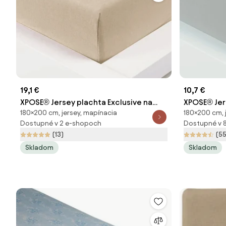
19,1 €
10,7 €
XPOSE® Jersey plachta Exclusive na
XPOSE® Jer
180×200 cm, jersey, mapínacia
180×200 cm, 
vysoký matrac - biela káva 180x200 cm
cm
Dostupné v 2 e-shopoch
Dostupné v 
(13)
(55
Skladom
Skladom