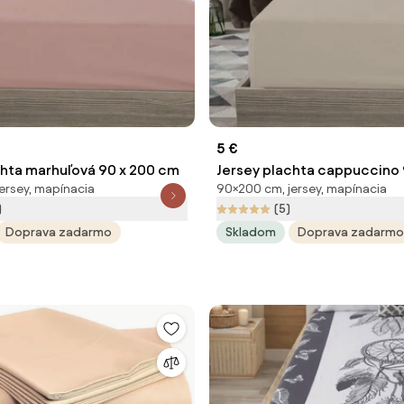
5 €
chta marhuľová 90 x 200 cm
Jersey plachta cappuccino 
ersey, mapínacia
90×200 cm, jersey, mapínacia
cm
)
(5)
Doprava zadarmo
Skladom
Doprava zadarmo