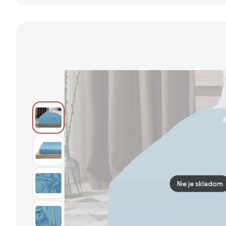
svetlomodrá
svetlomodrá
200 x 220 cm
180 x 200 cm
90 x 200 cm
Gramáž: 190
g/m2
Nie je skladom