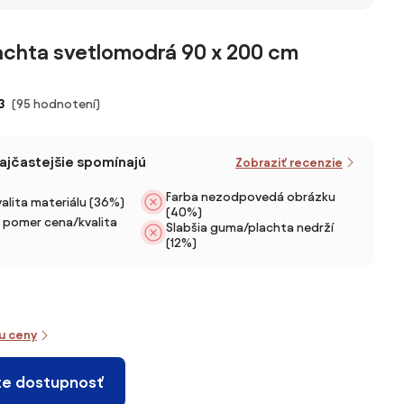
0 cm
200 cm
obliečka
x 200 cm
MOLTON
tyrkysová 90 x
achta svetlomodrá 90 x 200 cm
200 cm
3
(95 hodnotení)
najčastejšie spomínajú
Zobraziť recenzie
Farba nezodpovedá obrázku
alita materiálu (36%)
(40%)
 pomer cena/kvalita
Slabšia guma/plachta nedrží
(12%)
iu ceny
te dostupnosť