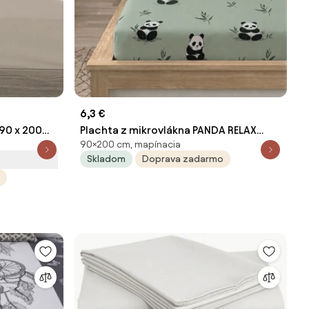
6,3 €
90 x 200
Plachta z mikrovlákna PANDA RELAX
90×200 cm, mapínacia
mentolová 90x200 cm
Skladom
Doprava zadarmo