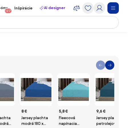
póny
AI designer
Inšpirácie
127
8 €
5,8 €
9,6 €
lachta
Jersey plachta
Fleecová
Jersey plachta
odrá
modrá 180 x
napínacia
petrolejová 180