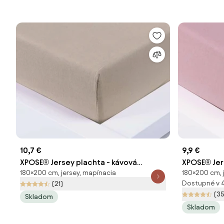
10,7 €
9,9 €
XPOSE® Jersey plachta - kávová
XPOSE® Jer
180×200 cm, jersey, mapínacia
180×200 cm, 
180x200 cm
180x200 c
Dostupné v 
(21)
(35
Skladom
Skladom