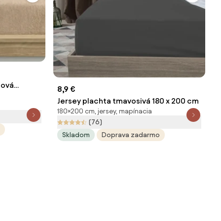
žová
8,9 €
Jersey plachta tmavosivá 180 x 200 cm
180×200 cm, jersey, mapínacia
(76)
Skladom
Doprava zadarmo