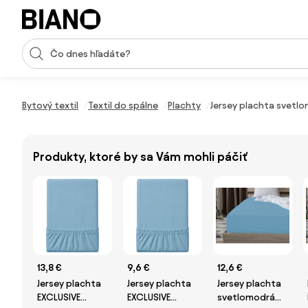
Preskočiť navigáciu, prejsť na obsah
Vstup pre vyhľadávanie
Preskočiť obsah, prejsť na pätu
Bytový textil
Textil do spálne
Plachty
Jersey plachta svetl
Produkty, ktoré by sa Vám mohli páčiť
13,8 €
9,6 €
12,6 €
Jersey plachta
Jersey plachta
Jersey plachta
EXCLUSIVE
EXCLUSIVE
svetlomodrá