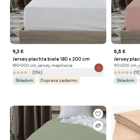
9,3 €
5,5 €
Jersey plachta biela 180 x 200 cm
Jersey pla
180×200 cm, jersey, mapínacia
90×200 cm, j
(134)
(13
Skladom
Doprava zadarmo
Skladom