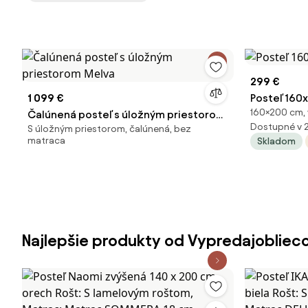
299 €
1 099 €
Posteľ 160
160×200 cm, 
Čalúnená posteľ s úložným priestorom
Dostupné v 
S úložným priestorom, čalúnená, bez
Melva
matraca
Skladom
Najlepšie produkty od Vypredajobliec