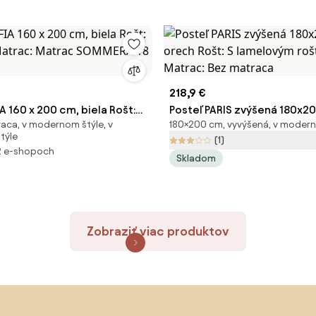
218,9 €
A 160 x 200 cm, biela Rošt:
Posteľ PARIS zvýšená 180x2
aca, v modernom štýle, v
180×200 cm, vyvýšená, v modern
 Matrac: Matrac SOMMERA 18
orech Rošt: S lamelovým ro
týle
(1)
Matrac: Bez matraca
2 e-shopoch
Skladom
Zobraziť viac produktov