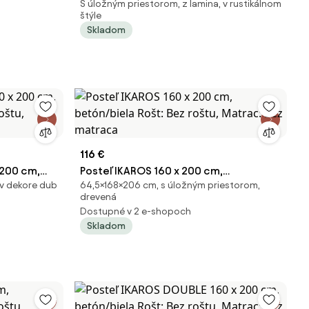
S úložným priestorom, z lamina, v rustikálnom
sonoma/sivá Rošt: Bez roštu, Matrac:
štýle
Bez matraca
Skladom
116 €
 200 cm,
Posteľ IKAROS 160 x 200 cm,
 v dekore dub
64,5×168×206 cm, s úložným priestorom,
roštu,
betón/biela Rošt: Bez roštu, Matrac:
drevená
Bez matraca
Dostupné v 2 e-shopoch
Skladom