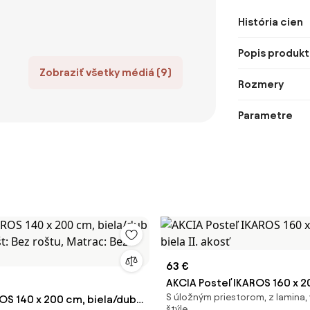
História cien
Popis produkt
Zobraziť všetky médiá (9)
Rozmery
Parametre
63 €
AKCIA Posteľ IKAROS 160 x 2
S úložným priestorom, z lamina, 
OS 140 x 200 cm, biela/dub
biela II. akosť
štýle