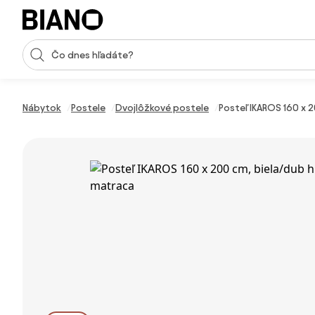
Preskočiť navigáciu, prejsť na obsah
Vstup pre vyhľadávanie
Preskočiť obsah, prejsť na pätu
Nábytok
Postele
Dvojlôžkové postele
Posteľ IKAROS 160 x 