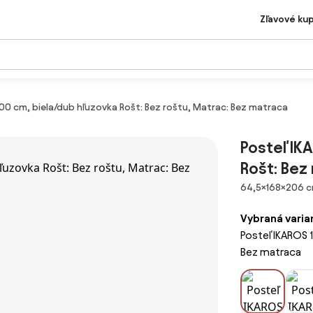
Zľavové ku
200 cm, biela/dub hľuzovka Rošt: Bez roštu, Matrac: Bez matraca
Posteľ IK
Rošt: Bez
Rozmery
64,5×168×206 
Vybraná varia
Posteľ IKAROS 
Bez matraca