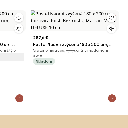
287,6 €
00 cm,
Posteľ Naomi zvýšená 180 x 200 cm,
om štýle
Vrátane matraca, vyvýšená, v modernom
štom,
borovica Rošt: Bez roštu, Matrac:
štýle
Matrac DELUXE 10 cm
Skladom