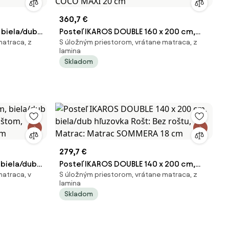
360,7 €
 biela/dub
Posteľ IKAROS DOUBLE 160 x 200 cm,
matraca, z
S úložným priestorom, vrátane matraca, z
trac:
biela Rošt: Bez roštu, Matrac: Matrac
lamina
COCO MAXI 20 cm
Skladom
279,7 €
 biela/dub
Posteľ IKAROS DOUBLE 140 x 200 cm,
matraca, v
S úložným priestorom, vrátane matraca, z
oštom,
biela/dub hľuzovka Rošt: Bez roštu,
lamina
m
Matrac: Matrac SOMMERA 18 cm
Skladom