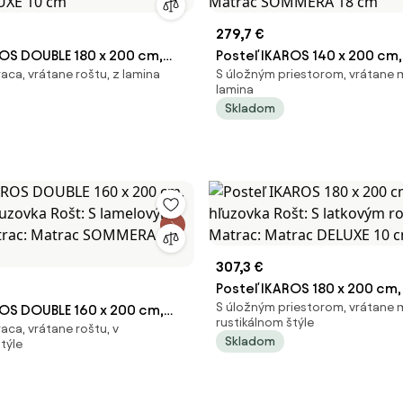
279,7 €
ROS DOUBLE 180 x 200 cm,
Posteľ IKAROS 140 x 200 cm,
aca, vrátane roštu, z lamina
S úložným priestorom, vrátane 
 S lamelovým roštom,
hľuzovka Rošt: Bez roštu, Ma
lamina
trac DELUXE 10 cm
Matrac SOMMERA 18 cm
Skladom
307,3 €
Posteľ IKAROS 180 x 200 cm,
S úložným priestorom, vrátane 
ROS DOUBLE 160 x 200 cm,
hľuzovka Rošt: S latkovým r
rustikálnom štýle
aca, vrátane roštu, v
hľuzovka Rošt: S lamelovým
Matrac: Matrac DELUXE 10 c
Skladom
týle
trac: Matrac SOMMERA 18