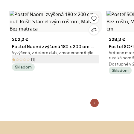
202,2 €
328,3 €
Posteľ Naomi zvýšená 180 x 200 cm,
Posteľ SOFI
Vyvýšená, v dekore dub, v modernom štýle
Vrátane matr
dub Rošt: S lamelovým roštom, Matrac:
Bez roštu,
rustikálnom š
(1)
Bez matraca
cm
Dostupné v 
Skladom
Skladom
Preskočiť pätu, prejsť na začiatok stránky