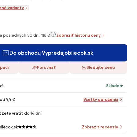
pné varianty
za posledných 30 dní:
116 €
Zobraziť históriu ceny
Do obchodu Vypredajobliecok.sk
 páči
Porovnať
Sledujte cenu
sť
Skladom
od 9,9 €
Všetky doručenia
žete vrátiť do 14 dní
liecok.sk
Zobraziť recenzie