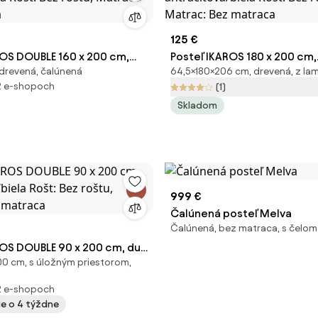
125 €
ROS DOUBLE 160 x 200 cm,
Posteľ IKAROS 180 x 200 cm,
drevená, čalúnená
64,5×180×206 cm, drevená, z la
ela Rošt: Bez roštu, Matrac:
antracitová/biela Rošt: Bez 
2 e-shopoch
(1)
ca
Matrac: Bez matraca
Skladom
999 €
Čalúnená posteľ Melva
Čalúnená, bez matraca, s čelom
ROS DOUBLE 90 x 200 cm, dub
0 cm, s úložným priestorom,
la Rošt: Bez roštu, Matrac:
ca
2 e-shopoch
ie o 4 týždne