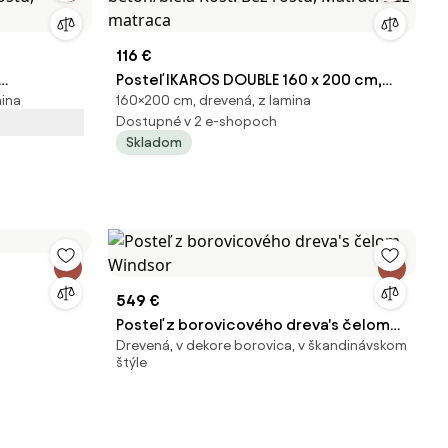
116 €
Posteľ IKAROS DOUBLE 160 x 200 cm,
mina
160×200 cm, drevená, z lamina
roštu,
betón/biela Rošt: Bez roštu, Matrac:
Dostupné v 2 e-shopoch
Bez matraca
Skladom
549 €
Posteľ z borovicového dreva's čelom
Drevená, v dekore borovica, v škandinávskom
Windsor
štýle