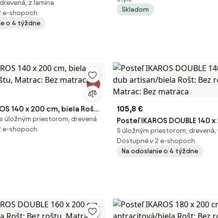
drevená, z lamina
t: Bez roštu, Matrac: Bez
Skladom
2 e-shopoch
ie o 4 týždne
OS 140 x 200 cm, biela Rošt:
105,8 €
s úložným priestorom, drevená
 Matrac: Bez matraca
Posteľ IKAROS DOUBLE 140 x
2 e-shopoch
S úložným priestorom, drevená,
dub artisan/biela Rošt: Bez 
Dostupné v 2 e-shopoch
Matrac: Bez matraca
Na odoslanie o 4 týždne