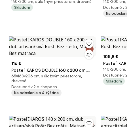
140×200 cm, s úložným priestorom, drevená
140×200 cm, 
hľuzovka Rošt: Bez roštu, Matrac: Bez
sonoma Roš
Skladom
Dostupné v 
matraca
matraca
Na odoslan
105,8 €
116 €
Posteľ IKAR
140×200 cm, 
Posteľ IKAROS DOUBLE 160 x 200 cm,
Bez roštu,
Dostupné v 
65×168×206 cm, s úložným priestorom,
dub artisan/sivá Rošt: Bez roštu,
drevená
Skladom
Matrac: Bez matraca
Dostupné v 2 e-shopoch
Na odoslanie o 4 týždne