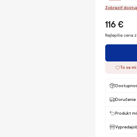
Zobraziť dostu
116 €
Najlepšia cena 
To sa mi
Dostupno
Doručenie 
Produkt mô
Vypredajob