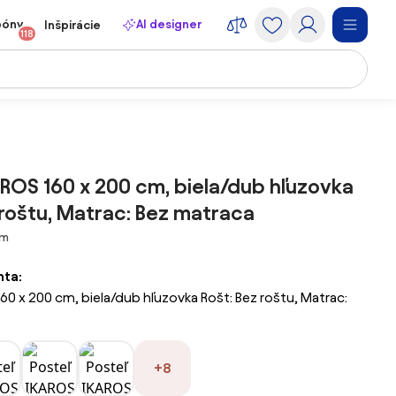
póny
AI designer
Inšpirácie
118
AROS 160 x 200 cm, biela/dub hľuzovka
 roštu, Matrac: Bez matraca
cm
nta:
160 x 200 cm, biela/dub hľuzovka Rošt: Bez roštu, Matrac:
+8