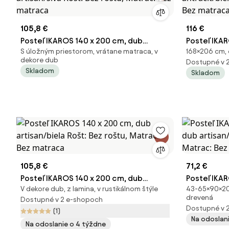
105,8 €
116 €
Posteľ IKAROS 140 x 200 cm, dub
Posteľ IKA
S úložným priestorom, vrátane matraca, v
168×206 cm, 
artisan/sivá Rošt: Bez roštu, Matrac:
antracit/bi
dekore dub
Dostupné v 
Bez matraca
Bez matra
Skladom
Skladom
105,8 €
71,2 €
Posteľ IKAROS 140 x 200 cm, dub
Posteľ IKA
V dekore dub, z lamina, v rustikálnom štýle
43-65×90×20
artisan/biela Rošt: Bez roštu, Matrac:
artisan/bie
drevená
Dostupné v 2 e-shopoch
Bez matraca
Bez matra
Dostupné v 
(1)
Na odoslan
Na odoslanie o 4 týždne