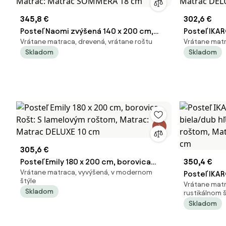
345,8 €
302,6 €
Posteľ Naomi zvýšená 140 x 200 cm,
Posteľ IKA
Vrátane matraca, drevená, vrátane roštu
Vrátane matr
orech Rošt: S lamelovým roštom,
biela Rošt:
Skladom
Skladom
Matrac: Matrac SOMMERA 18 cm
Matrac: Ma
305,6 €
Posteľ Emily 180 x 200 cm, borovica
350,4 €
Vrátane matraca, vyvýšená, v modernom
Rošt: S lamelovým roštom, Matrac:
Posteľ IKA
štýle
Vrátane matr
Matrac DELUXE 10 cm
biela/dub 
Skladom
rustikálnom š
roštom, Ma
Skladom
cm