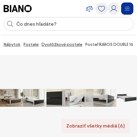
Preskočiť navigáciu, prejsť na obsah
Vstup pre vyhľadávanie
Preskočiť obsah, prejsť na pätu
Nábytok
Postele
Dvojlôžkové postele
Posteľ IKAROS DOUBLE 160 
Zobraziť všetky médiá (6)