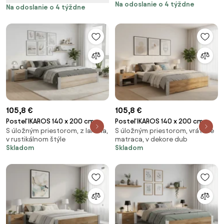
Na odoslanie o 4 týždne
Na odoslanie o 4 týždne
105,8 €
105,8 €
Posteľ IKAROS 140 x 200 cm,
Posteľ IKAROS 140 x 200 cm,
S úložným priestorom, z lamina,
S úložným priestorom, vrátane
dub sonoma/sivá Rošt: Bez
dub artisan/sivá Rošt: Bez
v rustikálnom štýle
matraca, v dekore dub
roštu, Matrac: Bez matraca
roštu, Matrac: Bez matraca
Skladom
Skladom