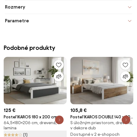
Rozmery
Parametre
Podobné produkty
125 €
105,8 €
Posteľ IKAROS 180 x 200 cm,
Posteľ IKAROS DOUBLE 140 x 200
64,5×180×206 cm, drevená, z
S úložným priestorom, drevená,
antracitová/biela Rošt: Bez
cm, dub artisan/biela Rošt: Bez
lamina
v dekore dub
roštu, Matrac: Bez matraca
roštu, Matrac: Bez matraca
Dostupné v 2 e-shopoch
(1)