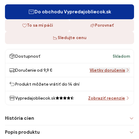
Do obchodu Vypredajobliecok.sk
To sa mi páči
Porovnať
Sledujte cenu
Dostupnosť
Skladom
Doručenie od 9,9 €
Všetky doručenia
Produkt môžete vrátiť do 14 dní
Vypredajobliecok.sk
Zobraziť recenzie
História cien
Popis produktu