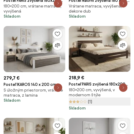
Posteľ PARIS zvýšená 180x200
Posteľ Naomi zvýšená 180 x 200
180×200 cm, vrátane matraca,
Vrátane matraca, vyvýšená, v
cm, borovica Rošt: Bez roštu,
cm, dub Rošt: S lamelovým
vyvýšená
dekore dub
Matrac: Matrac COCO MAXI 20
roštom, Matrac: Matrac
Skladom
Skladom
cm
SOMMERA 18 cm
218,9 €
279,7 €
Posteľ PARIS zvýšená 180x200
Posteľ IKAROS 140 x 200 cm,
180×200 cm, vyvýšená, v
cm, orech Rošt: S lamelovým
S úložným priestorom, vrátane
biela/dub hľuzovka Rošt: Bez
modernom štýle
matraca, z lamina
roštom, Matrac: Bez matraca
roštu, Matrac: Matrac
Skladom
(1)
SOMMERA 18 cm
Skladom