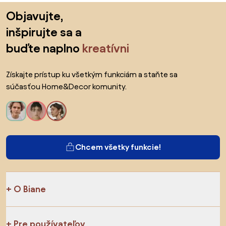
Preskočiť pätu, prejsť na začiatok stránky
Objavujte,
inšpirujte sa a
buďte naplno
kreatívni
Získajte prístup ku všetkým funkciám a staňte sa
súčasťou Home&Decor komunity.
Chcem všetky funkcie!
O Biane
Pre používateľov