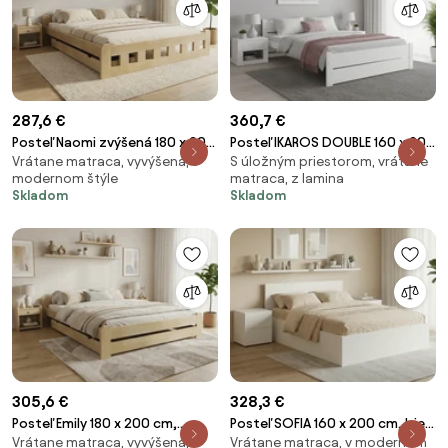
287,6 €
360,7 €
Posteľ Naomi zvýšená 180 x 200
Posteľ IKAROS DOUBLE 160 x 200
Vrátane matraca, vyvýšená, v
S úložným priestorom, vrátane
cm, borovica Rošt: Bez roštu,
cm, biela Rošt: Bez roštu,
modernom štýle
matraca, z lamina
Matrac: Matrac DELUXE 10 cm
Matrac: Matrac COCO MAXI 20
Skladom
Skladom
cm
305,6 €
328,3 €
Posteľ Emily 180 x 200 cm,
Posteľ SOFIA 160 x 200 cm, biela
Vrátane matraca, vyvýšená, v
Vrátane matraca, v modernom
borovica Rošt: S lamelovým
Rošt: Bez roštu, Matrac: