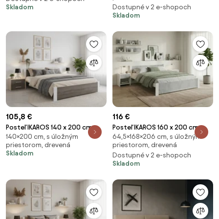
Skladom
Dostupné v 2 e-shopoch
Skladom
105,8 €
116 €
Posteľ IKAROS 140 x 200 cm,
Posteľ IKAROS 160 x 200 cm,
140×200 cm, s úložným
64,5×168×206 cm, s úložným
biela/dub hľuzovka Rošt: Bez
betón/biela Rošt: Bez roštu,
priestorom, drevená
priestorom, drevená
roštu, Matrac: Bez matraca
Matrac: Bez matraca
Skladom
Dostupné v 2 e-shopoch
Skladom