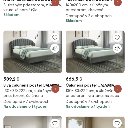
S úložným priestorom, z lamina,
140×200 cm, s úložným
cm, biela II. akosť
biela Rošt: Bez roštu, Matrac:
v rustikálnom štýle
priestorom, drevená
Bez matraca
Skladom
Dostupné v 2 e-shopoch
Skladom
589,2 €
666,5 €
Sivá čalúnená posteľ CALABRIA
Čalúnená posteľ CALABRIA
130×183×222 cm, s úložným
130×183×222 cm, s úložným
VELVET 160 x 200 cm
VELVET 160x200 cm sivá
priestorom, čalúnená
priestorom, vrátane matraca
Dostupné v 7 e-shopoch
Dostupné v 7 e-shopoch
Na odoslanie o 1 týždeň
Na odoslanie o 1 týždeň