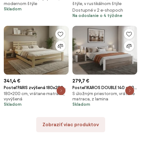
modernom štýle
štýle, v rustikálnom štýle
roštom, Matrac: Matrac DELUXE
Matrac SOMMERA 18 cm
Skladom
Dostupné v 2 e-shopoch
10 cm
Na odoslanie o 4 týždne
341,4 €
279,7 €
Posteľ PARIS zvýšená 180x200
Posteľ IKAROS DOUBLE 140 x 200
180×200 cm, vrátane matraca,
S úložným priestorom, vrátane
cm, borovica Rošt: S lamelovým
cm, biela/dub hľuzovka Rošt:
vyvýšená
matraca, z lamina
roštom, Matrac: Matrac DELUXE
Bez roštu, Matrac: Matrac
Skladom
Skladom
10 cm
SOMMERA 18 cm
Zobraziť viac produktov