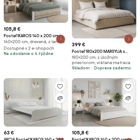
105,8 €
Posteľ IKAROS 140 x 200 cm,
140×200 cm, drevená, z lamina
biela/dub sonoma Rošt: Bez
399 €
roštu, Matrac: Bez matraca
Dostupné v 2 e-shopoch
Posteľ 180x200 MARSYLIA s
Na odoslanie o 4 týždne
180×200 cm, s úložným
úložným priestorom béžová
priestorom, vrátane matraca
manšestrová
Skladom
Doprava zadarmo
63 €
105,8 €
AKCIA Posteľ IKAROS 160 x 200
Posteľ IKAROS 140 x 200 cm,