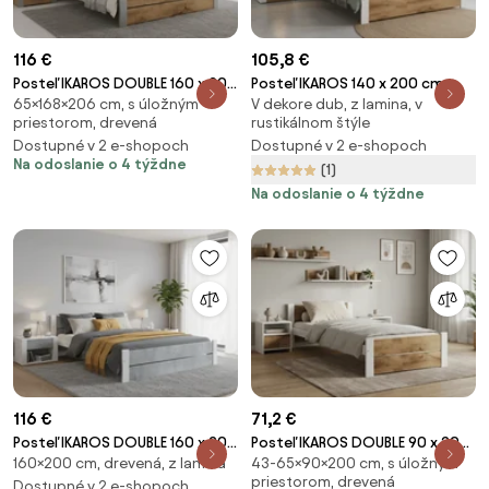
116 €
105,8 €
Posteľ IKAROS DOUBLE 160 x 200
Posteľ IKAROS 140 x 200 cm,
65×168×206 cm, s úložným
V dekore dub, z lamina, v
cm, dub artisan/sivá Rošt: Bez
dub artisan/biela Rošt: Bez
priestorom, drevená
rustikálnom štýle
roštu, Matrac: Bez matraca
roštu, Matrac: Bez matraca
Dostupné v 2 e-shopoch
Dostupné v 2 e-shopoch
Na odoslanie o 4 týždne
(1)
Na odoslanie o 4 týždne
116 €
71,2 €
Posteľ IKAROS DOUBLE 160 x 200
Posteľ IKAROS DOUBLE 90 x 200
160×200 cm, drevená, z lamina
43-65×90×200 cm, s úložným
cm, betón/biela Rošt: Bez
cm, dub artisan/biela Rošt: Bez
priestorom, drevená
roštu, Matrac: Bez matraca
Dostupné v 2 e-shopoch
roštu, Matrac: Bez matraca