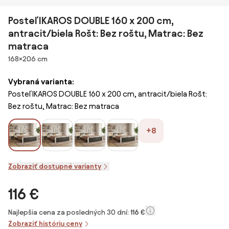
Posteľ IKAROS DOUBLE 160 x 200 cm,
antracit/biela Rošt: Bez roštu, Matrac: Bez
matraca
Rozmery
168×206 cm
Vybraná varianta:
Posteľ IKAROS DOUBLE 160 x 200 cm, antracit/biela Rošt:
Bez roštu, Matrac: Bez matraca
+8
Zobraziť dostupné varianty
116 €
Najlepšia cena za posledných 30 dní:
116 €
Zobraziť históriu ceny