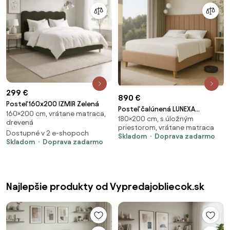
299 €
890 €
Posteľ 160x200 IZMIR Zelená
Posteľ čalúnená LUNEXA
160×200 cm, vrátane matraca,
180×200 cm, s úložným
180x200 cm s úložným
drevená
priestorom, vrátane matraca
priestorom
Dostupné v 2 e-shopoch
Skladom
Doprava zadarmo
Skladom
Doprava zadarmo
Najlepšie produkty od Vypredajobliecok.sk