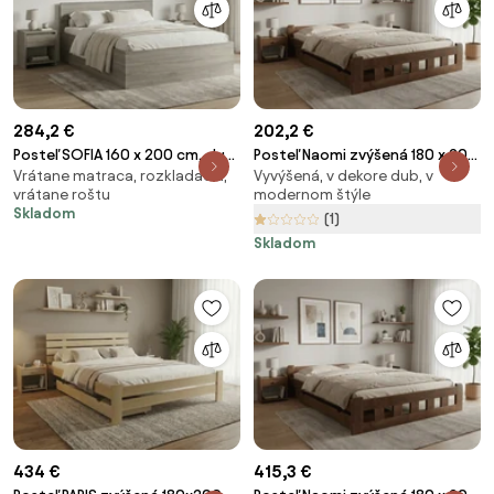
284,2 €
202,2 €
Posteľ SOFIA 160 x 200 cm, dub
Posteľ Naomi zvýšená 180 x 200
Vrátane matraca, rozkladacia,
Vyvýšená, v dekore dub, v
hľuzovka Rošt: S lamelovým
cm, dub Rošt: S lamelovým
vrátane roštu
modernom štýle
roštom, Matrac: Matrac DELUXE
roštom, Matrac: Bez matraca
Skladom
(1)
10 cm
Skladom
434 €
415,3 €