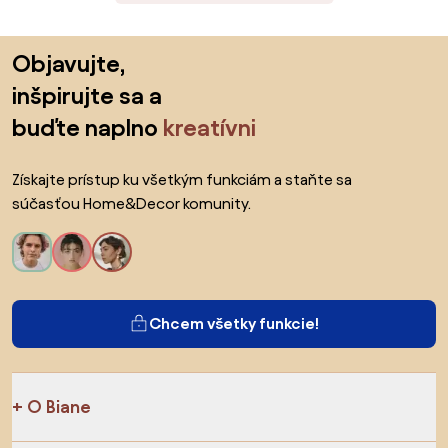
Preskočiť pätu, prejsť na začiatok stránky
Objavujte,
inšpirujte sa a
buďte naplno
kreatívni
Získajte prístup ku všetkým funkciám a staňte sa
súčasťou Home&Decor komunity.
Chcem všetky funkcie!
O Biane