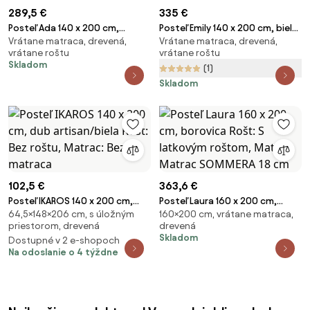
289,5 €
335 €
Posteľ Ada 140 x 200 cm,
Posteľ Emily 140 x 200 cm, biela
Vrátane matraca, drevená,
Vrátane matraca, drevená,
borovica Rošt: S latkovým
Rošt: S latkovým roštom,
vrátane roštu
vrátane roštu
roštom, Matrac: Matrac
Matrac: Matrac SOMMERA 18
Skladom
(1)
SOMMERA 18 cm
cm
Skladom
102,5 €
363,6 €
Posteľ IKAROS 140 x 200 cm,
Posteľ Laura 160 x 200 cm,
64,5×148×206 cm, s úložným
160×200 cm, vrátane matraca,
dub artisan/biela Rošt: Bez
borovica Rošt: S latkovým
priestorom, drevená
drevená
roštu, Matrac: Bez matraca
roštom, Matrac: Matrac
Skladom
Dostupné v 2 e-shopoch
SOMMERA 18 cm
Na odoslanie o 4 týždne