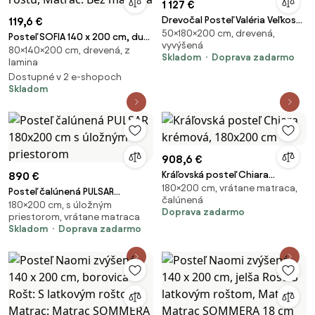
1 127 €
Drevočal Posteľ Valéria Veľkosť:
119,6 €
50×180×200 cm, drevená,
200 x 180 x 50
Posteľ SOFIA 140 x 200 cm, dub
vyvýšená
80×140×200 cm, drevená, z
sonoma Rošt: Bez roštu,
Skladom
Doprava zadarmo
lamina
Matrac: Bez matraca
Dostupné v 2 e-shopoch
Skladom
908,6 €
Kráľovská posteľ Chiara
890 €
180×200 cm, vrátane matraca,
krémová, 180x200 cm
Posteľ čalúnená PULSAR
čalúnená
180×200 cm, s úložným
180x200 cm s úložným
Doprava zadarmo
priestorom, vrátane matraca
priestorom
Skladom
Doprava zadarmo