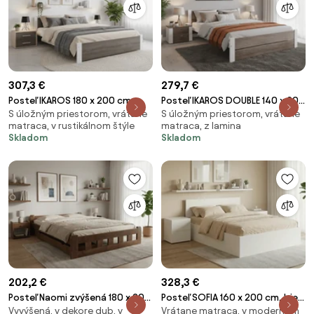
307,3 €
279,7 €
Posteľ IKAROS 180 x 200 cm,
Posteľ IKAROS DOUBLE 140 x 200
S úložným priestorom, vrátane
S úložným priestorom, vrátane
biela/dub hľuzovka Rošt: S
cm, biela/dub hľuzovka Rošt:
matraca, v rustikálnom štýle
matraca, z lamina
latkovým roštom, Matrac:
Bez roštu, Matrac: Matrac
Skladom
Skladom
Matrac DELUXE 10 cm
SOMMERA 18 cm
202,2 €
328,3 €
Posteľ Naomi zvýšená 180 x 200
Posteľ SOFIA 160 x 200 cm, biela
Vyvýšená, v dekore dub, v
Vrátane matraca, v modernom
cm, dub Rošt: S lamelovým
Rošt: Bez roštu, Matrac: