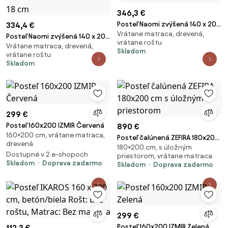
346,3 €
Posteľ Naomi zvýšená 140 x 200
334,4 €
Vrátane matraca, drevená,
cm, jelša Rošt: S latkovým
Posteľ Naomi zvýšená 140 x 200
vrátane roštu
roštom, Matrac: Matrac
Vrátane matraca, drevená,
cm, borovica Rošt: S latkovým
Skladom
vrátane roštu
SOMMERA 18 cm
roštom, Matrac: Matrac
Skladom
SOMMERA 18 cm
299 €
Posteľ 160x200 IZMIR Červená
890 €
160×200 cm, vrátane matraca,
Posteľ čalúnená ZEFIRA 180x200
drevená
180×200 cm, s úložným
cm s úložným priestorom
Dostupné v 2 e-shopoch
priestorom, vrátane matraca
Skladom
Doprava zadarmo
Skladom
Doprava zadarmo
299 €
Posteľ 160x200 IZMIR Zelená
112,3 €