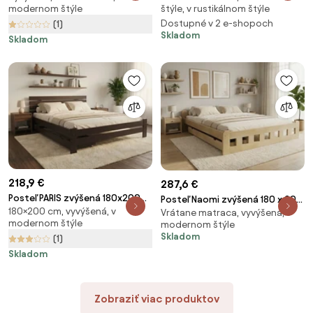
modernom štýle
štýle, v rustikálnom štýle
roštom, Matrac: Bez matraca
Matrac SOMMERA 18 cm
Dostupné v 2 e-shopoch
(1)
Skladom
Skladom
218,9 €
287,6 €
Posteľ PARIS zvýšená 180x200
Posteľ Naomi zvýšená 180 x 200
180×200 cm, vyvýšená, v
cm, orech Rošt: S lamelovým
Vrátane matraca, vyvýšená, v
cm, borovica Rošt: Bez roštu,
modernom štýle
modernom štýle
roštom, Matrac: Bez matraca
Matrac: Matrac DELUXE 10 cm
Skladom
(1)
Skladom
Zobraziť viac produktov