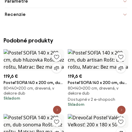
Parametre
Recenzie
Podobné produkty
119,6 €
119,6 €
Posteľ SOFIA 140 x 200 cm, dub
Posteľ SOFIA 140 x 200 cm, dub
80×140×200 cm, drevená, v
80×140×200 cm, drevená, v
hľuzovka Rošt: Bez roštu,
artisan Rošt: Bez roštu, Matrac:
dekore dub
dekore dub
Matrac: Bez matraca
Bez matraca
Skladom
Dostupné v 2 e-shopoch
Skladom