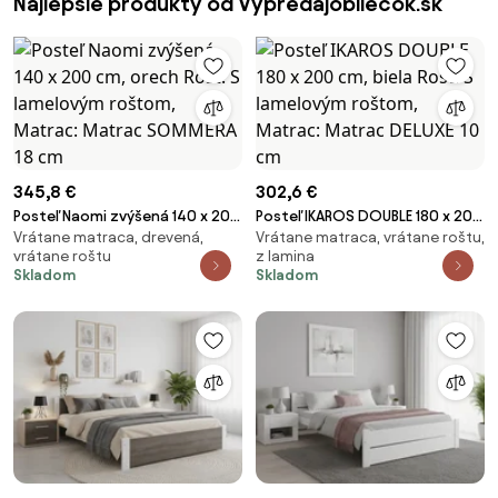
Najlepšie produkty od Vypredajobliecok.sk
345,8 €
302,6 €
Posteľ Naomi zvýšená 140 x 200
Posteľ IKAROS DOUBLE 180 x 200
Vrátane matraca, drevená,
Vrátane matraca, vrátane roštu,
cm, orech Rošt: S lamelovým
cm, biela Rošt: S lamelovým
vrátane roštu
z lamina
roštom, Matrac: Matrac
roštom, Matrac: Matrac DELUXE
Skladom
Skladom
SOMMERA 18 cm
10 cm