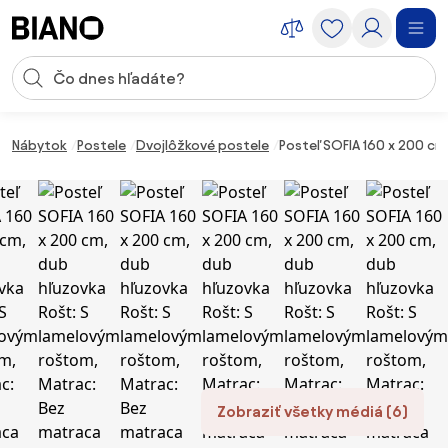
Preskočiť navigáciu, prejsť na obsah
Vstup pre vyhľadávanie
Preskočiť obsah, prejsť na pätu
Nábytok
Postele
Dvojlôžkové postele
Posteľ SOFIA 160 x 200 c
Zobraziť všetky médiá (6)