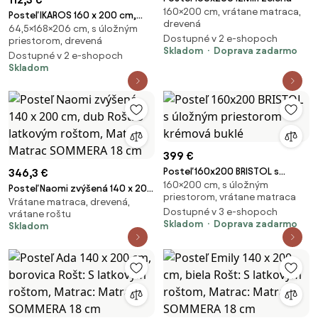
160×200 cm, vrátane matraca,
Posteľ IKAROS 160 x 200 cm,
drevená
64,5×168×206 cm, s úložným
betón/biela Rošt: Bez roštu,
Dostupné v 2 e-shopoch
priestorom, drevená
Matrac: Bez matraca
Skladom
Doprava zadarmo
Dostupné v 2 e-shopoch
Skladom
399 €
Posteľ 160x200 BRISTOL s
346,3 €
160×200 cm, s úložným
úložným priestorom krémová
Posteľ Naomi zvýšená 140 x 200
priestorom, vrátane matraca
buklé
Vrátane matraca, drevená,
cm, dub Rošt: S latkovým
Dostupné v 3 e-shopoch
vrátane roštu
roštom, Matrac: Matrac
Skladom
Doprava zadarmo
Skladom
SOMMERA 18 cm