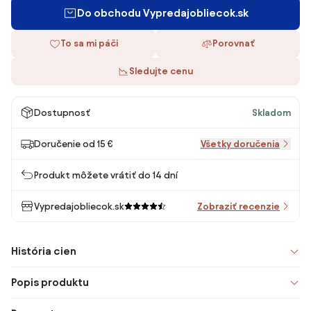
Do obchodu Vypredajobliecok.sk
To sa mi páči
Porovnať
Sledujte cenu
Dostupnosť
Skladom
Doručenie od 15 €
Všetky doručenia
Produkt môžete vrátiť do 14 dní
Vypredajobliecok.sk
Zobraziť recenzie
História cien
Popis produktu