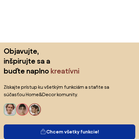
Preskočiť pätu, prejsť na začiatok stránky
Objavujte,
inšpirujte sa a
buďte naplno
kreatívni
Získajte prístup ku všetkým funkciám a staňte sa
súčasťou Home&Decor komunity.
Chcem všetky funkcie!