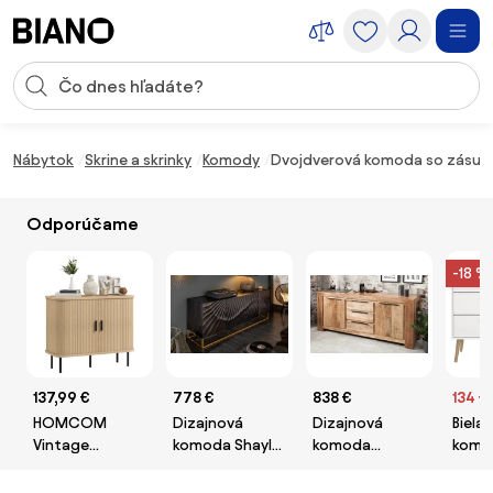
Preskočiť navigáciu, prejsť na obsah
Vstup pre vyhľadávanie
Preskočiť obsah, prejsť na pätu
Nábytok
Skrine a skrinky
Komody
Dvojdverová komoda so zásuvk
Odporúčame
-18 %
137,99 €
778 €
838 €
134 €
HOMCOM
Dizajnová
Dizajnová
Biela 
Vintage
komoda Shayla
komoda
komo
Komoda s 2
177 cm čierne
Thunder 175 cm
cm B
Posuvnými
mango
Tvilu