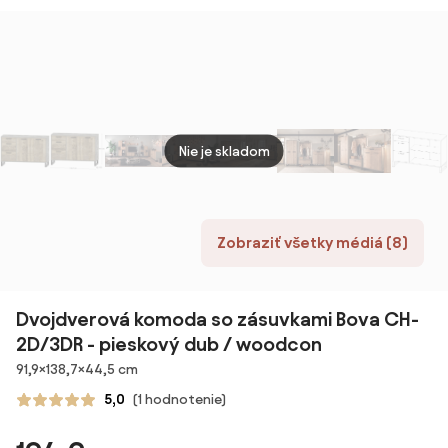
Dverami a
Priestorom pre
Obývaciu Izbu,
Kuchyňu,
Jedáleň
90x40x75 cm
Dub | Aosom
Nie je skladom
Zobraziť všetky médiá (8)
Dvojdverová komoda so zásuvkami Bova CH-
2D/3DR - pieskový dub / woodcon
Rozmery
91,9×138,7×44,5 cm
5,0
(1 hodnotenie)