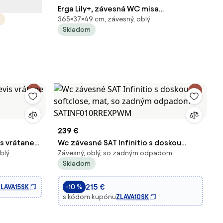
Erga Lily+, závesná WC misa
365×37×49 cm, závesný, oblý
490x370x365mm, Rimless Tornado 2 +
Skladom
toaletné sedadlo s pomalým
zatváraním, čierna matná, ERG-V03-
LILY-TO2-BK
239 €
s vrátane
Wc závesné SAT Infinitio s doskou
blý
Závesný, oblý, so zadným odpadom
ad
softclose, mat, so zadným odpadom
Skladom
SATINF010RREXPWM
215 €
ZLAVA15SK
-10 %
s kódom kupónu
ZLAVA10SK