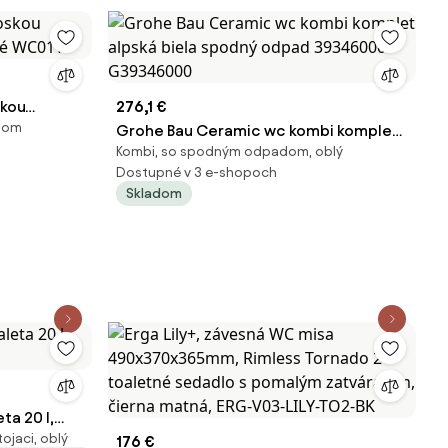
skou
276,1 €
adom
rové WC01T
Grohe Bau Ceramic wc kombi komplet
Kombi, so spodným odpadom, oblý
alpská biela spodný odpad 39346000
Dostupné v 3 e-shopoch
G39346000
Skladom
ta 20 l,
ojaci, oblý
176 €