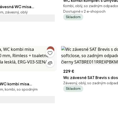
WC kombi komplet s umýva
Kombi, oblý, so zadným odpad
 závesná WC misa
vrátane ventilu SAT Brevis Va
Dostupné v 2 e-shopoch
m, závesný, oblý
5mm, Rimless Tornado 2 +
SATBRE34
Skladom
edadlo s pomalým
 biela, ERG-V03-LILY-TO2-
229 €
Wc závesné SAT Brevis s do
Závesný, oblý, so zadným odp
, WC kombi misa
softclose, so zadným odpa
Skladom
cm, kombi, so spodným
0 mm, Rimless + toaletné
cm, čierny SATBRE011RREXP
ela lesklá, ERG-V03-SIENA-