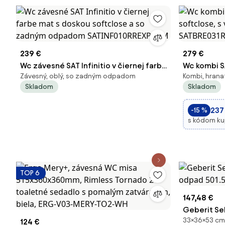
239 €
279 €
Wc závesné SAT Infinitio v čiernej farbe
Wc kombi S
Závesný, oblý, so zadným odpadom
Kombi, hranat
mat s doskou softclose a so zadným
softclose,
Skladom
Skladom
odpadom SATINF010RREXPBKM
SATBRE031
237
-15 %
s kódom k
TOP 6
147,48 €
Geberit Se
33×36×53 cm,
124 €
odpad 501.5