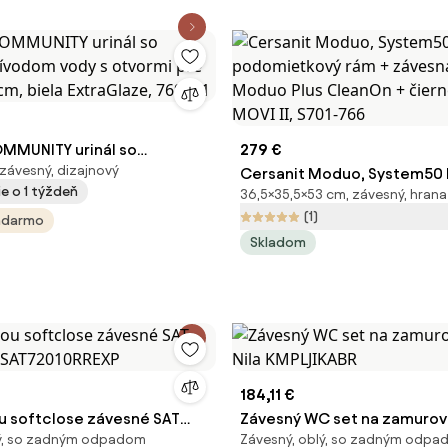
OMMUNITY urinál so
279 €
 závesný, dizajnový
rívodom vody s otvormi pre
Cersanit Moduo, System50
e o 1 týždeň
36,5×35,5×53 cm, závesný, hrana
cm, biela ExtraGlaze, 769811
podomietkový rám + závesn
(1)
adarmo
Moduo Plus CleanOn + čiern
Skladom
MOVI II, S701-766
184,11 €
u softclose závesné SAT
Závesný WC set na zamurova
lý, so zadným odpadom
Závesný, oblý, so zadným odp
ex SAT72010RREXP
Nila KMPLJIKABR