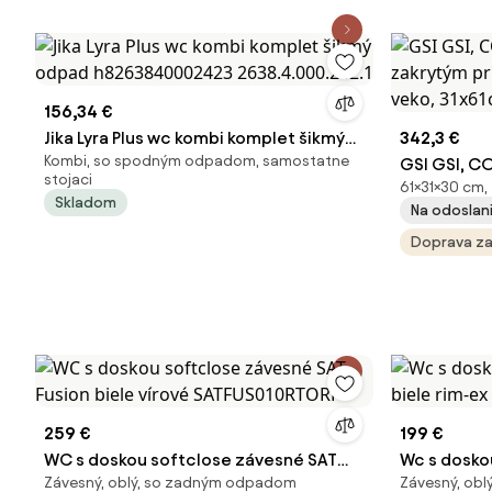
156,34 €
Jika Lyra Plus wc kombi komplet šikmý
342,3 €
Kombi, so spodným odpadom, samostatne
odpad h8263840002423
GSI GSI, C
stojaci
61×31×30 cm,
2638.4.000.242.1
zakrytým p
Skladom
Na odoslani
veko, 31x61
Doprava z
259 €
199 €
WC s doskou softclose závesné SAT
Wc s dosko
Závesný, oblý, so zadným odpadom
Závesný, ob
Fusion biele vírové SATFUS010RTORP
biele rim-