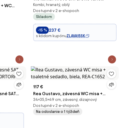
Kombi, hranatý, oblý
a + WC
SATBRE031RTORVP
Dostupné v 2 e-shopoch
ia,
Skladom
REA-C0362
237 €
-15 %
s kódom kupónu
ZLAVA15SK
117 €
sné SAT
Rea Gustavo, závesná WC misa +
34×35,5×49 cm, závesný, dizajnový
10RTORP
toaletné sedadlo, biela, REA-C1652
Dostupné v 2 e-shopoch
Na odoslanie o 1 týždeň