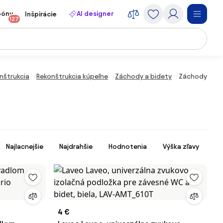
póny
AI designer
Inšpirácie
127
nštrukcia
Rekonštrukcia kúpeľne
Záchody a bidety
Záchody
Najlacnejšie
Najdrahšie
Hodnotenia
Výška zľavy
4 €