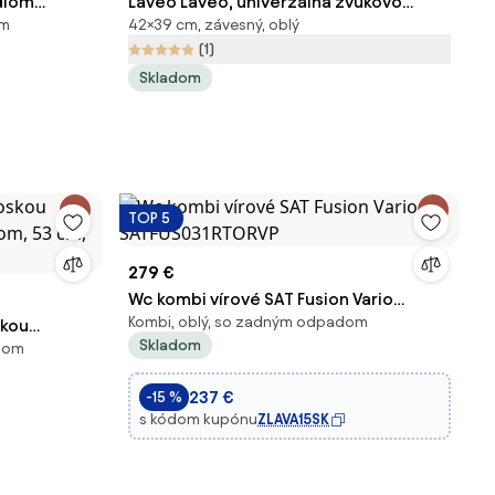
dlom
Laveo Laveo, univerzálna zvukovo
om
42×39 cm, závesný, oblý
rio
izolačná podložka pre závesné WC a
(1)
bidet, biela, LAV-AMT_610T
Skladom
TOP 5
279 €
Wc kombi vírové SAT Fusion Vario
Kombi, oblý, so zadným odpadom
skou
SATFUS031RTORVP
Skladom
adom
dom, 53
BKM
237 €
-15 %
s kódom kupónu
ZLAVA15SK