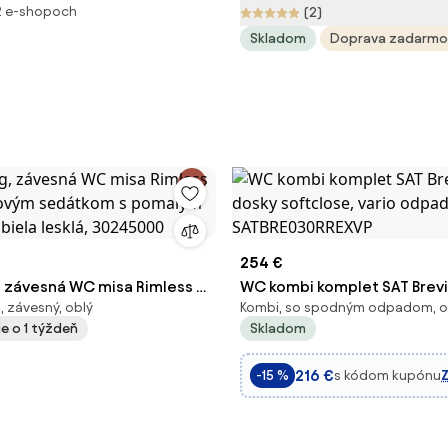
2 e-shopoch
(2)
Skladom
Doprava zadarmo
254 €
 závesná WC misa Rimless s
WC kombi komplet SAT Brevi
 závesný, oblý
Kombi, so spodným odpadom, o
ovým sedátkom s pomalým
dosky softclose, vario odp
e o 1 týždeň
Skladom
 biela lesklá, 30245000
SATBRE030RREXVP
216 €
s kódom kupónu
-15 %