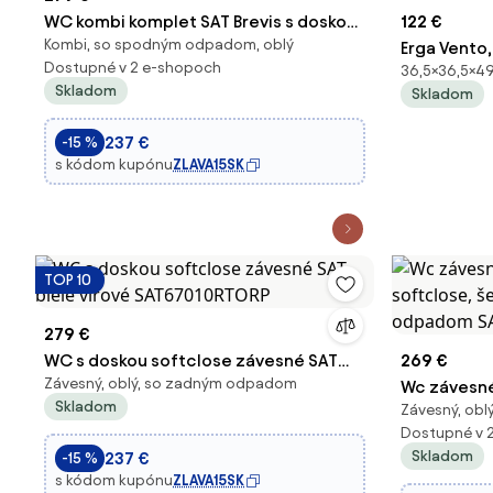
WC kombi komplet SAT Brevis s doskou
122 €
Kombi, so spodným odpadom, oblý
softclose, vario odpad
Erga Vento
Dostupné v 2 e-shopoch
36,5×36,5×49
SATBRE031RREXVPSN
490x365x36
Skladom
Skladom
sedadlo s 
ERG-V03-V
237 €
-15 %
s kódom kupónu
ZLAVA15SK
TOP 10
279 €
WC s doskou softclose závesné SAT
269 €
Závesný, oblý, so zadným odpadom
biele vírové SAT67010RTORP
Wc závesné 
Skladom
Závesný, ob
softclose,
Dostupné v 
odpadom S
Skladom
237 €
-15 %
s kódom kupónu
ZLAVA15SK