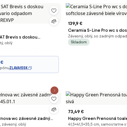
139,9 €
Ceramia S-Line Pro wc s do
Závesný, oblý, so zadným odp
AT Brevis s doskou
softclose závesné biele ví
Skladom
ý, oblý
 s vario odpadom
RREXVP
 €
upónu
ZLAVA15SK
73,49 €
lnova wc závesné zadný
Happy Green Prenosná toale
 závesný, oblý
41,5×41,5×35,5 cm, samostatne st
45.01.1
sivá