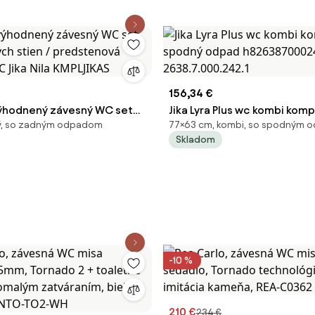
156,34 €
ýhodnený závesný WC set
Jika Lyra Plus wc kombi kom
lý, so zadným odpadom
77×63 cm, kombi, so spodným
kých stien / predstenová
odpad h8263870002423
Skladom
C Jika Nila KMPLJIKAS
2638.7.000.242.1
-10 %
210 €
234 €