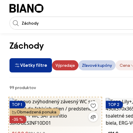
Preskočiť navigáciu, prejsť na obsah
Vstup pre vyhľadávanie
Preskočiť obsah, prejsť na pätu
Záchody
Všetky filtre
Výpredaje
Zľavové kupóny
Cena
Produkty
99 produktov
TOP 1
TOP 2
Obmedzená ponuka
-35 %