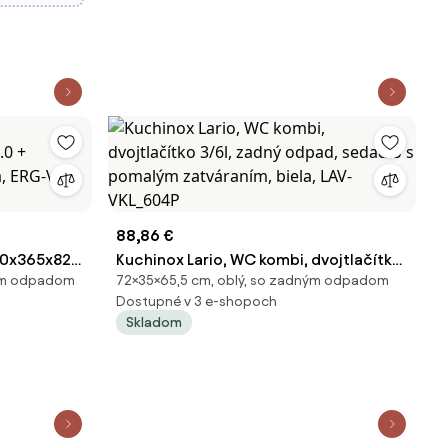
88,86 €
620x365x820
Kuchinox Lario, WC kombi, dvojtlačítko
ným odpadom
72×35×65,5 cm, oblý, so zadným odpadom
 sedadlo,
3/6l, zadný odpad, sedadlo s pomalým
Dostupné v 3 e-shopoch
-TO2-WH
zatváraním, biela, LAV-VKL_604P
Skladom