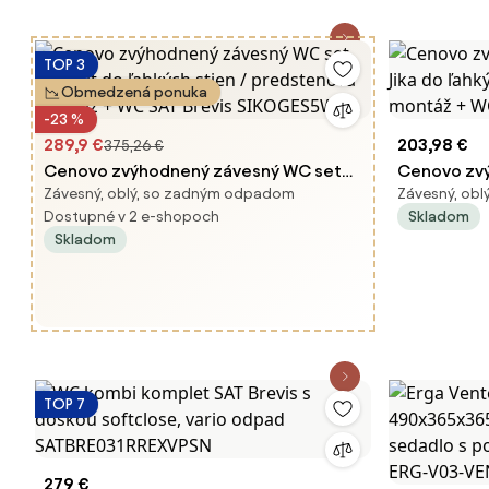
TOP 3
Obmedzená ponuka
-23 %
289,9 €
203,98 €
375,26 €
Cenovo zvýhodnený závesný WC set
Cenovo zv
Závesný, oblý, so zadným odpadom
Závesný, ob
Geberit do ľahkých stien /
Jika do ľah
Dostupné v 2 e-shopoch
Skladom
predstenová montáž + WC SAT Brevis
montáž + W
Skladom
SIKOGES5W0
TOP 7
279 €