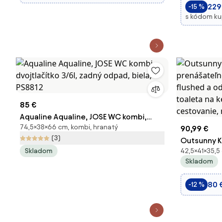
229
-15 %
s kódom k
85 €
Aqualine Aqualine, JOSE WC kombi,
74,5×38×66 cm, kombi, hranatý
dvojtlačítko 3/6l, zadný odpad, biela,
90,99 €
(3)
PS8812
Outsunny K
Skladom
42,5×41×35,5
prenášate
Skladom
flushed a 
toaleta na 
80 
-12 %
cestovanie,