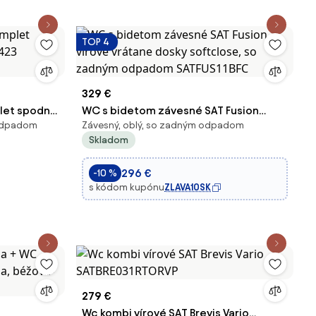
TOP 4
329 €
plet spodný
WC s bidetom závesné SAT Fusion
 odpadom
Závesný, oblý, so zadným odpadom
vírové vrátane dosky softclose, so
Skladom
zadným odpadom SATFUS11BFC
296 €
-10 %
s kódom kupónu
ZLAVA10SK
279 €
Wc kombi vírové SAT Brevis Vario