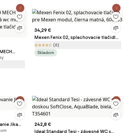
34,29 €
Mexen Fenix 02, splachovacie tlačidlo
pre Mexen modul, čierna matná,
(6)
 MECH
600203
Skladom
tý
á wc misa
e tlačidlo
nie Jika
242,8 €
adom
Ideal Standard Tesi - závesné WC s