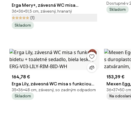
Dostupné v 
Erga Mery+, závesná WC misa
Skladom
36×36×51,5 cm, závesný, hranatý
515x360x360mm, Rimless Tornado 2 +
(1)
toaletné sedadlo s pomalým
Skladom
zatváraním, biela, ERG-V03-MERY-TO2-
WH
164,78 €
153,39 €
Erga Lily, závesná WC misa s funkciou
Mexen Egg,
35×36×48 cm, závesný, so zadným odpadom
36×37×50 cm,
bidetu + toaletné sedadlo, biela lesklá,
duroplast
Skladom
Na odoslani
ERG-V03-LILY-RIM-BID-WH
zatváraním,