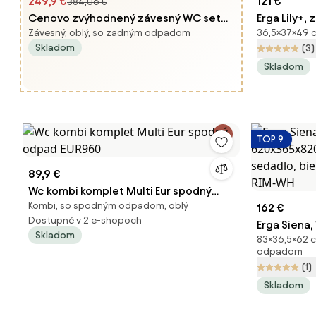
249,9 €
121 €
384,06 €
Cenovo zvýhodnený závesný WC set
Erga Lily+,
Závesný, oblý, so zadným odpadom
36,5×37×49 c
Geberit do ľahkých stien /
490x370x36
Skladom
(3)
predstenová montáž + WC SAT Infinitio
toaletné s
Skladom
SIKOGESINF10D01
zatváraním,
WH
TOP 9
89,9 €
Wc kombi komplet Multi Eur spodný
Kombi, so spodným odpadom, oblý
odpad EUR960
162 €
Dostupné v 2 e-shopoch
Erga Siena
Skladom
83×36,5×62 
620x365x82
odpadom
sedadlo, bi
(1)
RIM-WH
Skladom