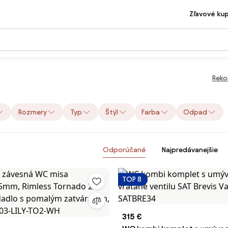
Zľavové ku
Reko
Rozmery
Typ
Štýl
Farba
Odpad
Odporúčané
Najpredávanejšie
TOP 8
315 €