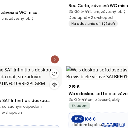
Rea Carlo, závesná WC mis
35×36,5×49,5 cm, závesný, oblý
, závesná WC misa
sedadlo, Tornado technológ
Dostupné v 2 e-shopoch
 cm, závesný, oblý
5mm, Tornado 2 + toaletné
béžová-imitácia kameňa, 
Na odoslanie o 1 týždeň
pomalým zatváraním, biela,
ENTO-TO2-WH
219 €
Wc s doskou softclose záve
36×36×49 cm, závesný, oblý
SAT Infinitio s doskou
Brevis biele vírové SATBRE0
Skladom
lý, so zadným odpadom
 šedá mat, so zadným
2 e-shopoch
ATINF010RREXPLGRM
186 €
-15 %
s kódom kupónu
ZLAVA15SK