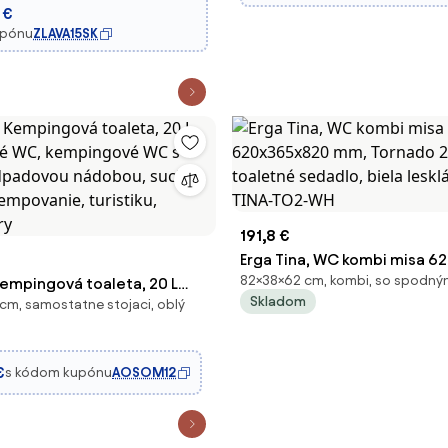
 €
upónu
ZLAVA15SK
191,8 €
Erga Tina, WC kombi misa 
82×38×62 cm, kombi, so spod
empingová toaleta, 20 L
mm, Tornado 2.0 + toaletné
Skladom
 cm, samostatne stojaci, oblý
ľné WC, kempingové WC s
biela lesklá, ERG-V03-TINA
odpadovou nádobou, suchá
kempovanie, turistiku,
€
s kódom kupónu
AOSOM12
 ry