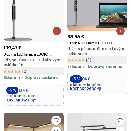
88,56 €
Stolná LED lampa LUCIO,
109,47 €
LED, na písací stôl, s diaľkovým
svorka, diaľkový ovládač
ovládaním
Stolná LED lampa LUCIO,
LED, na písací stôl, s diaľkovým
základňa, diaľkový ovládač
(3)
ovládaním
Skladom
Doprava zadarmo
(2)
Skladom
Doprava zadarmo
-5 %
84 €
s kódom kupónu
KB2BSKB2608
-5 %
104 €
s kódom kupónu
KB2BSKB2608