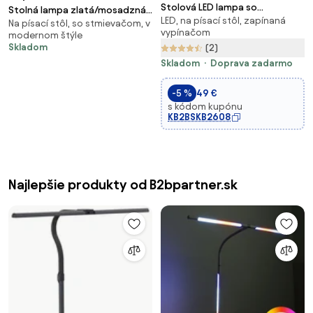
Stolová LED lampa so
Stolná lampa zlatá/mosadzná
LED, na písací stôl, zapínaná
zväčšovacou lupou, biela
Na písací stôl, so stmievačom, v
s bielym ľanovým tienidlom 35
vypínačom
modernom štýle
cm - Parte
Skladom
(2)
Skladom
Doprava zadarmo
-5 %
49 €
s kódom kupónu
KB2BSKB2608
Najlepšie produkty od B2bpartner.sk