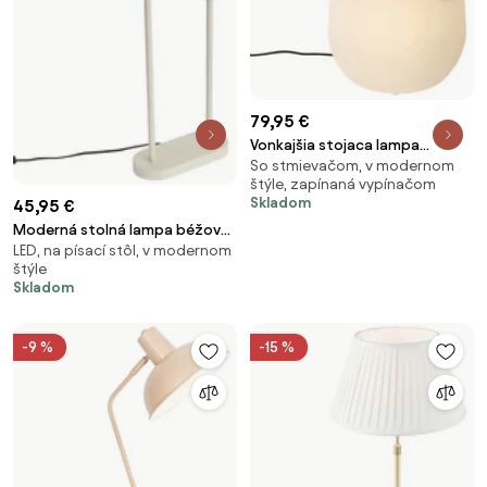
79,95 €
Vonkajšia stojaca lampa
So stmievačom, v modernom
kvetináč biela IP44 - Flowerpot
štýle, zapínaná vypínačom
Skladom
45,95 €
Moderná stolná lampa béžová
LED, na písací stôl, v modernom
- Thijmen
štýle
Skladom
-9 %
-15 %