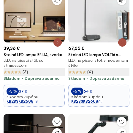
39,36 €
67,65 €
Stolná LED lampa BRILIA, svorka
Stolná LED lampa VOLTIA s
LED, na písací stôl, so
LED, na písací stôl, v modernom
bezdrôtovou nabíjačkou a USB
stmievačom
štýle
(3)
(4)
Skladom
Doprava zadarmo
Skladom
Doprava zadarmo
-5 %
37 €
-5 %
64 €
s kódom kupónu
s kódom kupónu
KB2BSKB2608
KB2BSKB2608