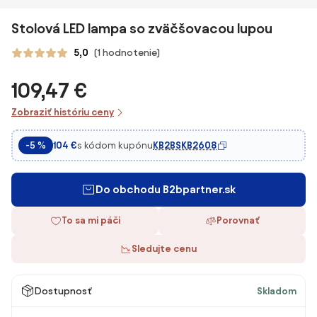
Stolová LED lampa so zväčšovacou lupou
5,0
(1 hodnotenie)
109,47 €
Zobraziť históriu ceny
s kódom kupónu
KB2BSKB2608
-5 %
104 €
Do obchodu B2bpartner.sk
To sa mi páči
Porovnať
Sledujte cenu
Dostupnosť
Skladom