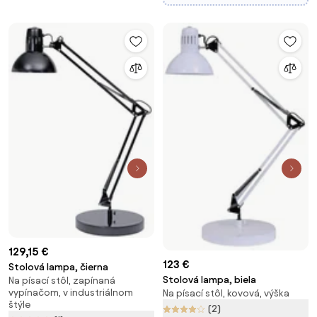
129,15 €
123 €
Stolová lampa, čierna
Stolová lampa, biela
Na písací stôl, zapínaná
vypínačom, v industriálnom
Na písací stôl, kovová, výška
štýle
(2)