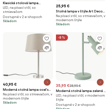
Klasická stolová lampa
25,95 €
LED, na písací stôl, so
mosadzná so svetlosivým
Stolná lampa v štýle Art Deco
stmievačom
tienidlom 35 cm - Simplo
Na písací stôl, so stmievačom, v
mosadz - Facil
Dostupné v 2 e-shopoch
modernom štýle
Skladom
Skladom
-8 %
40,95 €
35,95 €
38,95 €
Moderná stolná lampa oceľ s
Moderná stolná lampa zelená -
Na písací stôl, so stmievačom, v
tienidlom taupe 35 cm - Simplo
LED, na písací stôl, v modernom
Stijn
modernom štýle
štýle
Skladom
Dostupné v 2 e-shopoch
Skladom