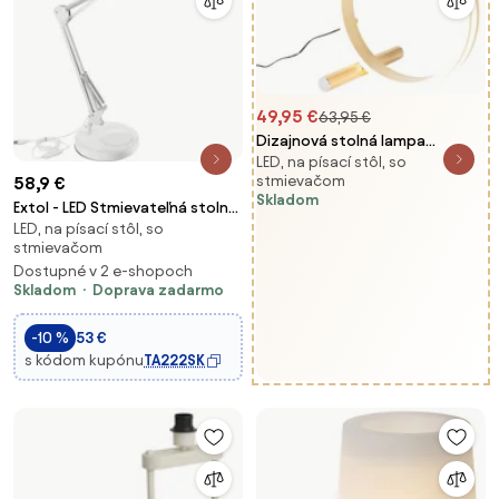
49,95 €
63,95 €
Dizajnová stolná lampa
LED, na písací stôl, so
mosadz vrátane LED 3-
stmievačom
58,9 €
stupňovo stmievateľná -
Skladom
Extol - LED Stmievateľná stolná
Navara
LED, na písací stôl, so
lampa s lupou LED/8W/5V
stmievačom
2900/4500/7500K biela
Dostupné v 2 e-shopoch
Skladom
Doprava zadarmo
-10 %
53 €
s kódom kupónu
TA222SK