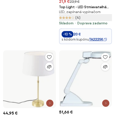
21,9 €
23,9 €
Top Light - LED Stmievateľná
LED, zapínaná vypínačom
stolná lampa LILY B
LED/5W/230V biela
(4)
Skladom
Doprava zadarmo
-10 %
20 €
s kódom kupónu
TA222SK
51,66 €
44,95 €