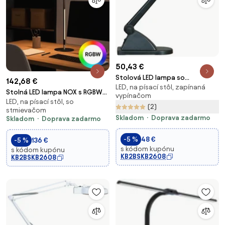
50,43 €
Stolová LED lampa so
142,68 €
LED, na písací stôl, zapínaná
zväčšovacou lupou, čierna
Stolná LED lampa NOX s RGBW
vypínačom
LED, na písací stôl, so
efektmi, základňa, diaľkový
(2)
stmievačom
ovládač
Skladom
Doprava zadarmo
Skladom
Doprava zadarmo
-5 %
48 €
-5 %
136 €
s kódom kupónu
s kódom kupónu
KB2BSKB2608
KB2BSKB2608