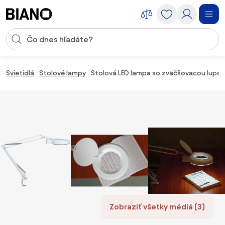
Preskočiť navigáciu, prejsť na obsah
Vstup pre vyhľadávanie
Preskočiť obsah, prejsť na pätu
Svietidlá
Stolové lampy
Stolová LED lampa so zväčšovacou lupo
Zobraziť všetky médiá (3)