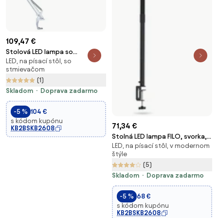
109,47 €
Stolová LED lampa so
LED, na písací stôl, so
zväčšovacou lupou
stmievačom
(1)
Skladom
Doprava zadarmo
-5 %
104 €
s kódom kupónu
71,34 €
KB2BSKB2608
Stolná LED lampa FILO, svorka,
LED, na písací stôl, v modernom
USB, diaľkový ovládač
štýle
(5)
Skladom
Doprava zadarmo
-5 %
68 €
s kódom kupónu
KB2BSKB2608