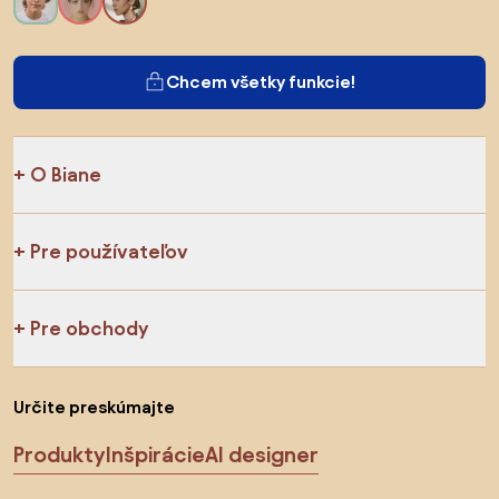
Chcem všetky funkcie!
O Biane
Pre používateľov
Pre obchody
Určite preskúmajte
Produkty
Inšpirácie
AI designer