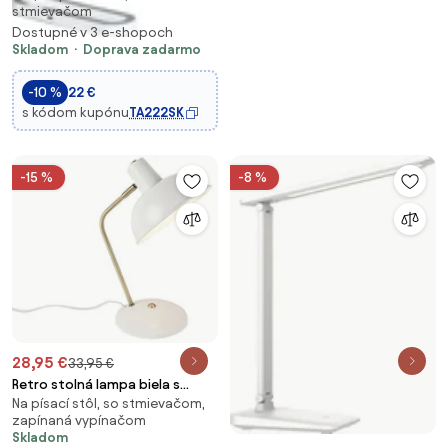
stmievačom
LED/7W/230V biela
Dostupné v 3 e-shopoch
Skladom
Doprava zadarmo
-10 %
22 €
s kódom kupónu
TA222SK
-15 %
-8 %
28,95 €
33,95 €
Retro stolná lampa biela s
Na písací stôl, so stmievačom,
bronzom 38 cm - Milou
zapínaná vypínačom
Skladom