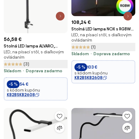
108,24 €
Stolná LED lampa NOX s RGBW
LED, na písací stôl, s diaľkovým
efektmi, svorka, diaľkový
56,58 €
ovládaním
ovládač
Stolná LED lampa ALVARO,
(1)
LED, na písací stôl, s diaľkovým
svorka, diaľkový ovládač
Skladom
Doprava zadarmo
ovládaním
(3)
-5 %
103 €
Skladom
Doprava zadarmo
s kódom kupónu
KB2BSKB2608
-5 %
54 €
s kódom kupónu
KB2BSKB2608