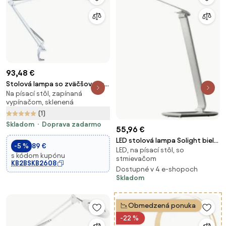
93,48 €
Stolová lampa so zväčšovacou
Na písací stôl, zapínaná
lupou
vypínačom, sklenená
(1)
Skladom
Doprava zadarmo
55,96 €
LED stolová lampa Solight biela
-5 %
89 €
LED, na písací stôl, so
WO37-W
s kódom kupónu
stmievačom
KB2BSKB2608
Dostupné v 4 e-shopoch
Skladom
Obmedzená ponuka
-22 %