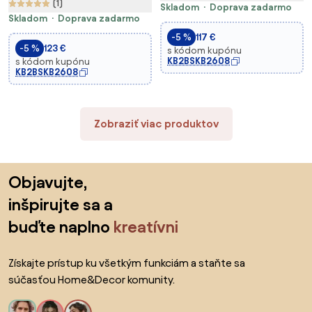
(1)
Skladom
Doprava zadarmo
Skladom
Doprava zadarmo
-5 %
117 €
-5 %
123 €
s kódom kupónu
KB2BSKB2608
s kódom kupónu
KB2BSKB2608
Zobraziť viac produktov
Preskočiť pätu, prejsť na začiatok stránky
Objavujte,
inšpirujte sa a
buďte naplno
kreatívni
Získajte prístup ku všetkým funkciám a staňte sa
súčasťou Home&Decor komunity.