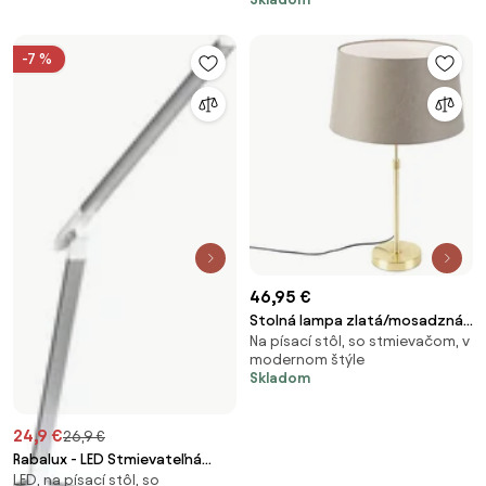
-7 %
46,95 €
Stolná lampa zlatá/mosadzná
Na písací stôl, so stmievačom, v
s tienidlom z ľanu taupe 35 cm
modernom štýle
- Parte
Skladom
24,9 €
26,9 €
Rabalux - LED Stmievateľná
LED, na písací stôl, so
dotyková stolná lampa