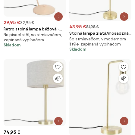
29,95 €
32,95 €
43,95 €
51,95 €
Retro stolná lampa béžová -
Stolná lampa zlatá/mosadzná
Na písací stôl, so stmievačom,
Milou
So stmievačom, v modernom
so skladaným tienidlom
zapínaná vypínačom
štýle, zapínaná vypínačom
Skladom
krémovým 35 cm - Parte
Skladom
74,95 €