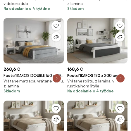
v dekore dub
z lamina
latkovým roštom, Matrac:
roštom, Matrac: Matrac
Na odoslanie o 4 týždne
Skladom
Matrac DELUXE 10 cm
COCO MAXI 20 cm
268,6 €
168,6 €
Posteľ IKAROS DOUBLE 160 x 200
Posteľ IKAROS 180 x 200 cm,
Vrátane matraca, vrátane roštu,
Vrátane roštu, z lamina, v
cm, betón/biela Rošt: S
antracitová/biela Rošt: S
z lamina
rustikálnom štýle
lamelovým roštom, Matrac:
latkovým roštom, Matrac: Bez
Skladom
Na odoslanie o 4 týždne
Matrac DELUXE 10 cm
matraca