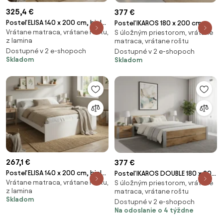
325,4 €
377 €
Posteľ ELISA 140 x 200 cm, biela
Posteľ IKAROS 180 x 200 cm,
Vrátane matraca, vrátane roštu,
Rošt: S lamelovým roštom,
S úložným priestorom, vrátane
dub artisan/biela Rošt: S
z lamina
matraca, vrátane roštu
Matrac: Matrac SOMMERA 18
lamelovým roštom, Matrac:
Dostupné v 2 e-shopoch
Dostupné v 2 e-shopoch
cm
Matrac SOMMERA 18 cm
Skladom
Skladom
267,1 €
377 €
Posteľ ELISA 140 x 200 cm, biela
Posteľ IKAROS DOUBLE 180 x 200
Vrátane matraca, vrátane roštu,
Rošt: S latkovým roštom,
S úložným priestorom, vrátane
cm, dub artisan/sivá Rošt: S
z lamina
matraca, vrátane roštu
Matrac: Matrac DELUXE 10 cm
lamelovým roštom, Matrac:
Skladom
Dostupné v 2 e-shopoch
Matrac SOMMERA 18 cm
Na odoslanie o 4 týždne