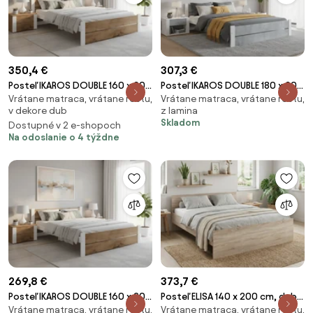
350,4 €
307,3 €
Posteľ IKAROS DOUBLE 160 x 200
Posteľ IKAROS DOUBLE 180 x 200
Vrátane matraca, vrátane roštu,
Vrátane matraca, vrátane roštu,
cm, dub artisan/biela Rošt: S
cm, betón/biela Rošt: S
v dekore dub
z lamina
lamelovým roštom, Matrac:
latkovým roštom, Matrac:
Skladom
Dostupné v 2 e-shopoch
Matrac SOMMERA 18 cm
Matrac DELUXE 10 cm
Na odoslanie o 4 týždne
269,8 €
373,7 €
Posteľ IKAROS DOUBLE 160 x 200
Posteľ ELISA 140 x 200 cm, dub
Vrátane matraca, vrátane roštu,
Vrátane matraca, vrátane roštu,
cm, dub artisan/biela Rošt: S
sonoma Rošt: S latkovým