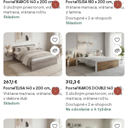
Posteľ IKAROS 140 x 200 cm,
Posteľ ELISA 180 x 200 cm, dub
S úložným priestorom, vrátane
Vrátane matraca, vrátane roštu,
biela Rošt: S lamelovým roštom,
sonoma Rošt: S lamelovým
matraca, vrátane roštu
z lamina
Matrac: Matrac DELUXE 10 cm
roštom, Matrac: Matrac
Skladom
Dostupné v 2 e-shopoch
SOMMERA 18 cm
Skladom
267,1 €
312,3 €
Posteľ ELISA 140 x 200 cm, dub
Posteľ IKAROS DOUBLE 140 x 200
Vrátane matraca, vrátane roštu,
S úložným priestorom, vrátane
lanýž Rošt: S latkovým roštom,
cm, dub artisan/biela Rošt: S
v dekore dub
matraca, vrátane roštu
Matrac: Matrac DELUXE 10 cm
latkovým roštom, Matrac:
Skladom
Dostupné v 2 e-shopoch
Matrac SOMMERA 18 cm
Na odoslanie o 4 týždne