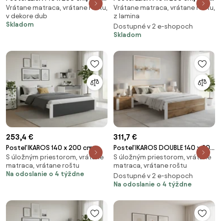
Vrátane matraca, vrátane roštu,
Vrátane matraca, vrátane roštu,
lanýž Rošt: S lamelovým
sonoma Rošt: S latkovým
v dekore dub
z lamina
roštom, Matrac: Matrac DELUXE
roštom, Matrac: Matrac
Skladom
Dostupné v 2 e-shopoch
10 cm
SOMMERA 18 cm
Skladom
253,4 €
311,7 €
Posteľ IKAROS 140 x 200 cm,
Posteľ IKAROS DOUBLE 140 x 200
S úložným priestorom, vrátane
S úložným priestorom, vrátane
antracit/biela Rošt: S latkovým
cm, dub artisan/biela Rošt: S
matraca, vrátane roštu
matraca, vrátane roštu
roštom, Matrac: Matrac DELUXE
lamelovým roštom, Matrac:
Na odoslanie o 4 týždne
Dostupné v 2 e-shopoch
10 cm
Matrac SOMMERA 18 cm
Na odoslanie o 4 týždne