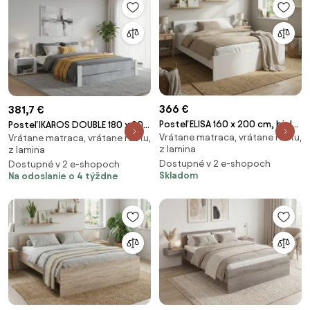
366 €
381,7 €
Posteľ ELISA 160 x 200 cm, biela
Posteľ IKAROS DOUBLE 180 x 200
Vrátane matraca, vrátane roštu,
Rošt: S lamelovým roštom,
Vrátane matraca, vrátane roštu,
cm, betón/biela Rošt: S
z lamina
z lamina
Matrac: Matrac SOMMERA 18
latkovým roštom, Matrac:
Dostupné v 2 e-shopoch
Dostupné v 2 e-shopoch
cm
Matrac SOMMERA 18 cm
Skladom
Na odoslanie o 4 týždne