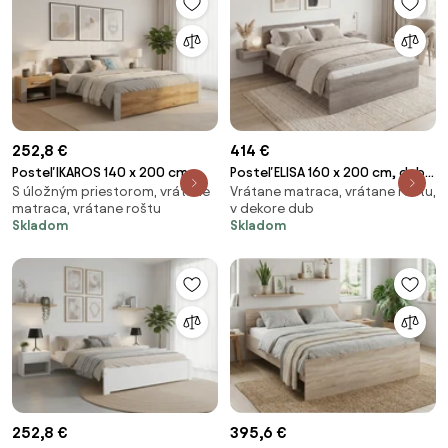
252,8 €
414 €
Posteľ IKAROS 140 x 200 cm,
Posteľ ELISA 160 x 200 cm, dub
S úložným priestorom, vrátane
Vrátane matraca, vrátane roštu,
dub artisan/sivá Rošt: S
lanýž Rošt: S lamelovým
matraca, vrátane roštu
v dekore dub
lamelovým roštom, Matrac:
roštom, Matrac: Matrac
Skladom
Skladom
Matrac DELUXE 10 cm
COCO MAXI 20 cm
252,8 €
395,6 €