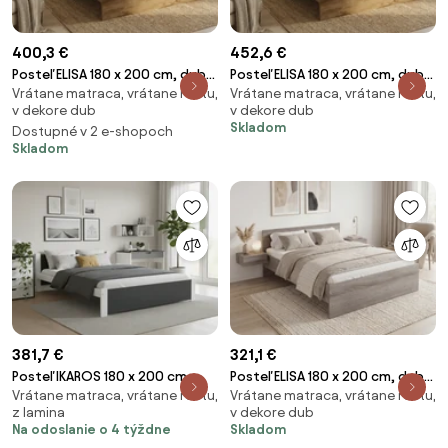
400,3 €
452,6 €
Posteľ ELISA 180 x 200 cm, dub
Posteľ ELISA 180 x 200 cm, dub
Vrátane matraca, vrátane roštu,
Vrátane matraca, vrátane roštu,
artisan Rošt: S latkovým
artisan Rošt: S lamelovým
v dekore dub
v dekore dub
roštom, Matrac: Matrac
roštom, Matrac: Matrac
Skladom
Dostupné v 2 e-shopoch
SOMMERA 18 cm
COCO MAXI 20 cm
Skladom
381,7 €
321,1 €
Posteľ IKAROS 180 x 200 cm,
Posteľ ELISA 180 x 200 cm, dub
Vrátane matraca, vrátane roštu,
Vrátane matraca, vrátane roštu,
antracitová/biela Rošt: S
lanýž Rošt: S lamelovým
z lamina
v dekore dub
latkovým roštom, Matrac:
roštom, Matrac: Matrac DELUXE
Na odoslanie o 4 týždne
Skladom
Matrac SOMMERA 18 cm
10 cm