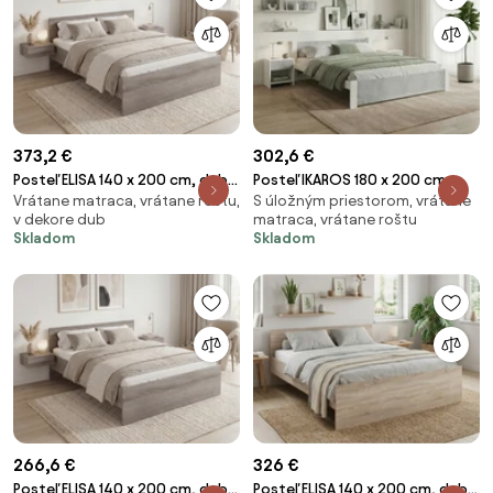
373,2 €
302,6 €
Posteľ ELISA 140 x 200 cm, dub
Posteľ IKAROS 180 x 200 cm,
Vrátane matraca, vrátane roštu,
S úložným priestorom, vrátane
lanýž Rošt: S lamelovým
betón/biela Rošt: S lamelovým
v dekore dub
matraca, vrátane roštu
roštom, Matrac: Matrac
roštom, Matrac: Matrac DELUXE
Skladom
Skladom
COCO MAXI 20 cm
10 cm
266,6 €
326 €
Posteľ ELISA 140 x 200 cm, dub
Posteľ ELISA 140 x 200 cm, dub