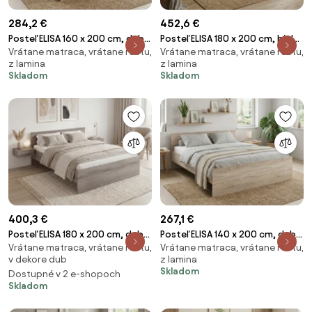
284,2 €
452,6 €
Posteľ ELISA 160 x 200 cm, dub
Posteľ ELISA 180 x 200 cm, biela
Vrátane matraca, vrátane roštu,
Vrátane matraca, vrátane roštu,
sonoma Rošt: S lamelovým
Rošt: S lamelovým roštom,
z lamina
z lamina
roštom, Matrac: Matrac DELUXE
Matrac: Matrac COCO MAXI 20
Skladom
Skladom
10 cm
cm
400,3 €
267,1 €
Posteľ ELISA 180 x 200 cm, dub
Posteľ ELISA 140 x 200 cm, dub
Vrátane matraca, vrátane roštu,
Vrátane matraca, vrátane roštu,
lanýž Rošt: S latkovým roštom,
sonoma Rošt: S latkovým
v dekore dub
z lamina
Matrac: Matrac SOMMERA 18
roštom, Matrac: Matrac DELUXE
Skladom
Dostupné v 2 e-shopoch
cm
10 cm
Skladom