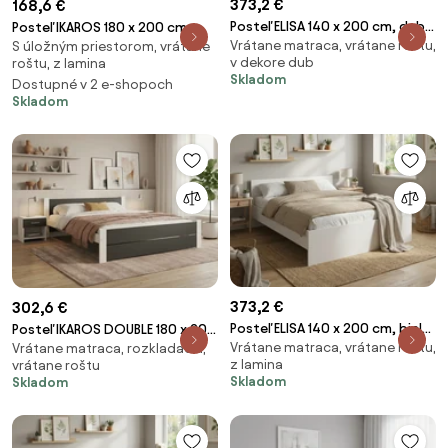
373,2 €
168,6 €
Posteľ ELISA 140 x 200 cm, dub
Posteľ IKAROS 180 x 200 cm,
Vrátane matraca, vrátane roštu,
artisan Rošt: S lamelovým
S úložným priestorom, vrátane
betón/biela Rošt: S latkovým
v dekore dub
roštu, z lamina
roštom, Matrac: Matrac
roštom, Matrac: Bez matraca
Skladom
Dostupné v 2 e-shopoch
COCO MAXI 20 cm
Skladom
373,2 €
302,6 €
Posteľ ELISA 140 x 200 cm, biela
Posteľ IKAROS DOUBLE 180 x 200
Vrátane matraca, vrátane roštu,
Rošt: S lamelovým roštom,
Vrátane matraca, rozkladacia,
cm, antracit/biela Rošt: S
z lamina
vrátane roštu
Matrac: Matrac COCO MAXI 20
lamelovým roštom, Matrac:
Skladom
Skladom
cm
Matrac DELUXE 10 cm