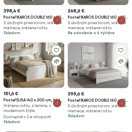
398,4 €
268,6 €
Posteľ IKAROS DOUBLE 160 x 200
Posteľ IKAROS DOUBLE 160 x 200
S úložným priestorom, vrátane
S úložným priestorom, vrátane
cm, biela Rošt: S lamelovým
cm, dub artisan/sivá Rošt: S
matraca, vrátane roštu
matraca, vrátane roštu
roštom, Matrac: Matrac
lamelovým roštom, Matrac:
Skladom
Na odoslanie o 4 týždne
COCO MAXI 20 cm
Matrac DELUXE 10 cm
151,6 €
399,6 €
Posteľ ELISA 140 x 200 cm, biela
Posteľ IKAROS DOUBLE 160 x 200
Vrátane roštu, z lamina, v
Rošt: S lamelovým roštom,
S úložným priestorom, vrátane
cm, biela Rošt: S latkovým
modernom štýle
matraca, vrátane roštu
Matrac: Bez matraca
roštom, Matrac: Matrac
Skladom
Dostupné v 2 e-shopoch
COCO MAXI 20 cm
Skladom