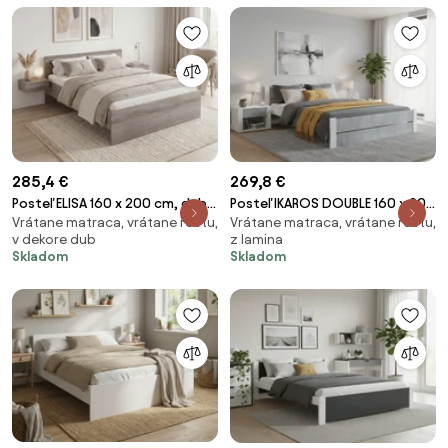
285,4 €
269,8 €
Posteľ ELISA 160 x 200 cm, dub
Posteľ IKAROS DOUBLE 160 x 200
Vrátane matraca, vrátane roštu,
Vrátane matraca, vrátane roštu,
lanýž Rošt: S latkovým roštom,
cm, betón/biela Rošt: S
v dekore dub
z lamina
Matrac: Matrac DELUXE 10 cm
latkovým roštom, Matrac:
Skladom
Skladom
Matrac DELUXE 10 cm