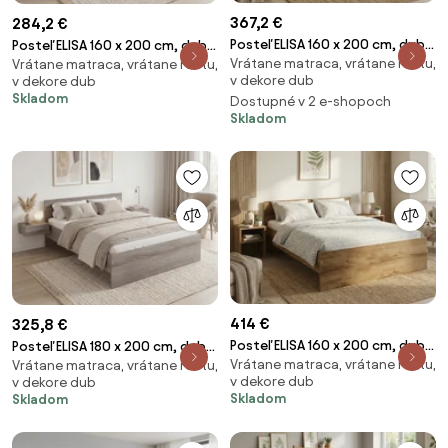
367,2 €
284,2 €
Posteľ ELISA 160 x 200 cm, dub
Posteľ ELISA 160 x 200 cm, dub
Vrátane matraca, vrátane roštu,
artisan Rošt: S latkovým
Vrátane matraca, vrátane roštu,
lanýž Rošt: S lamelovým
v dekore dub
v dekore dub
roštom, Matrac: Matrac
roštom, Matrac: Matrac DELUXE
Skladom
Dostupné v 2 e-shopoch
SOMMERA 18 cm
10 cm
Skladom
414 €
325,8 €
Posteľ ELISA 160 x 200 cm, dub
Posteľ ELISA 180 x 200 cm, dub
Vrátane matraca, vrátane roštu,
artisan Rošt: S lamelovým
Vrátane matraca, vrátane roštu,
lanýž Rošt: S latkovým roštom,
v dekore dub
v dekore dub
roštom, Matrac: Matrac
Matrac: Matrac DELUXE 10 cm
Skladom
Skladom
COCO MAXI 20 cm