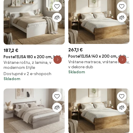
267,1 €
187,2 €
Posteľ ELISA 140 x 200 cm, dub
Posteľ ELISA 180 x 200 cm, biela
Vrátane matraca, vrátane roštu,
artisan Rošt: S latkovým
Vrátane roštu, z lamina, v
Rošt: S latkovým roštom,
v dekore dub
modernom štýle
roštom, Matrac: Matrac DELUXE
Matrac: Bez matraca
Skladom
Dostupné v 2 e-shopoch
10 cm
Skladom