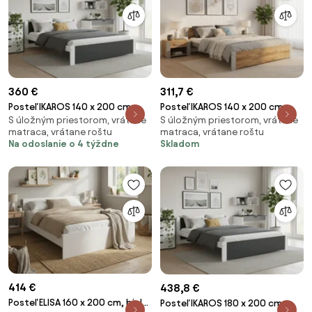
360 €
311,7 €
Posteľ IKAROS 140 x 200 cm,
Posteľ IKAROS 140 x 200 cm,
S úložným priestorom, vrátane
S úložným priestorom, vrátane
antracit/biela Rošt: S latkovým
dub artisan/sivá Rošt: S
matraca, vrátane roštu
matraca, vrátane roštu
roštom, Matrac: Matrac
lamelovým roštom, Matrac:
Na odoslanie o 4 týždne
Skladom
COCO MAXI 20 cm
Matrac SOMMERA 18 cm
414 €
438,8 €
Posteľ ELISA 160 x 200 cm, biela
Posteľ IKAROS 180 x 200 cm,