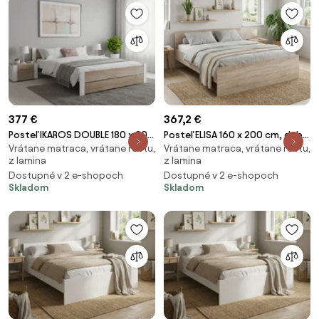
377 €
367,2 €
Posteľ IKAROS DOUBLE 180 x 200
Posteľ ELISA 160 x 200 cm, dub
Vrátane matraca, vrátane roštu,
Vrátane matraca, vrátane roštu,
cm, biela/dub sonoma Rošt: S
sonoma Rošt: S latkovým
z lamina
z lamina
lamelovým roštom, Matrac:
roštom, Matrac: Matrac
Dostupné v 2 e-shopoch
Dostupné v 2 e-shopoch
Matrac SOMMERA 18 cm
SOMMERA 18 cm
Skladom
Skladom