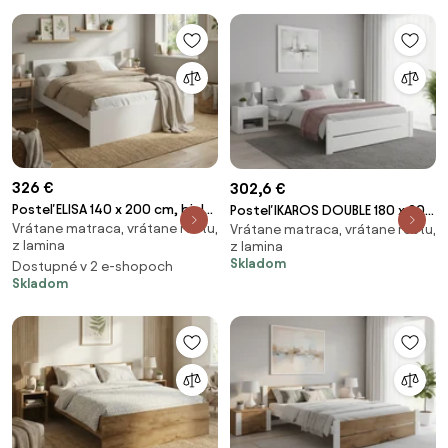
326 €
302,6 €
Posteľ ELISA 140 x 200 cm, biela
Posteľ IKAROS DOUBLE 180 x 200
Vrátane matraca, vrátane roštu,
Rošt: S latkovým roštom,
Vrátane matraca, vrátane roštu,
cm, biela Rošt: S lamelovým
z lamina
z lamina
Matrac: Matrac SOMMERA 18
roštom, Matrac: Matrac DELUXE
Skladom
Dostupné v 2 e-shopoch
cm
10 cm
Skladom