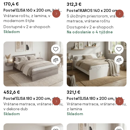
170,4 €
312,3 €
Posteľ ELISA 160 x 200 cm, biela
Posteľ IKAROS 140 x 200 cm,
Vrátane roštu, z lamina, v
Rošt: S latkovým roštom,
S úložným priestorom, vrátane
antracit/biela Rošt: S latkovým
modernom štýle
matraca, vrátane roštu
Matrac: Bez matraca
roštom, Matrac: Matrac
Dostupné v 2 e-shopoch
Dostupné v 2 e-shopoch
SOMMERA 18 cm
Skladom
Na odoslanie o 4 týždne
452,6 €
321,1 €
Posteľ ELISA 180 x 200 cm, dub
Posteľ ELISA 180 x 200 cm, biela
Vrátane matraca, vrátane roštu,
Vrátane matraca, vrátane roštu,
lanýž Rošt: S lamelovým
Rošt: S lamelovým roštom,
v dekore dub
z lamina
roštom, Matrac: Matrac
Matrac: Matrac DELUXE 10 cm
Skladom
Skladom
COCO MAXI 20 cm