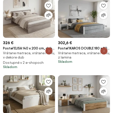
326 €
302,6 €
Posteľ ELISA 140 x 200 cm, dub
Posteľ IKAROS DOUBLE 180 x 200
Vrátane matraca, vrátane roštu,
Vrátane matraca, vrátane roštu,
lanýž Rošt: S latkovým roštom,
cm, betón/biela Rošt: S
v dekore dub
z lamina
Matrac: Matrac SOMMERA 18
lamelovým roštom, Matrac:
Skladom
Dostupné v 2 e-shopoch
cm
Matrac DELUXE 10 cm
Skladom