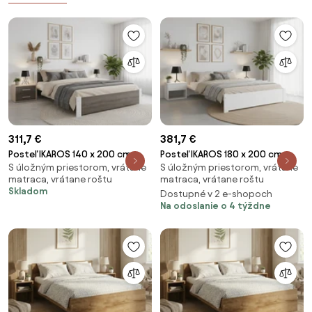
311,7 €
381,7 €
Posteľ IKAROS 140 x 200 cm,
Posteľ IKAROS 180 x 200 cm,
S úložným priestorom, vrátane
S úložným priestorom, vrátane
biela/dub hľuzovka Rošt: S
biela Rošt: S latkovým roštom,
matraca, vrátane roštu
matraca, vrátane roštu
lamelovým roštom, Matrac:
Matrac: Matrac SOMMERA 18
Skladom
Dostupné v 2 e-shopoch
Matrac SOMMERA 18 cm
cm
Na odoslanie o 4 týždne