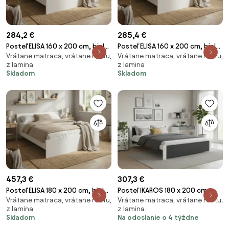
284,2 €
285,4 €
Posteľ ELISA 160 x 200 cm, biela
Posteľ ELISA 160 x 200 cm, biela
Vrátane matraca, vrátane roštu,
Vrátane matraca, vrátane roštu,
Rošt: S lamelovým roštom,
Rošt: S latkovým roštom,
z lamina
z lamina
Matrac: Matrac DELUXE 10 cm
Matrac: Matrac DELUXE 10 cm
Skladom
Skladom
457,3 €
307,3 €
Posteľ ELISA 180 x 200 cm, biela
Posteľ IKAROS 180 x 200 cm,
Vrátane matraca, vrátane roštu,
Vrátane matraca, vrátane roštu,
Rošt: S latkovým roštom,
antracitová/biela Rošt: S
z lamina
z lamina
Matrac: Matrac COCO MAXI 20
latkovým roštom, Matrac:
Skladom
Na odoslanie o 4 týždne
cm
Matrac DELUXE 10 cm