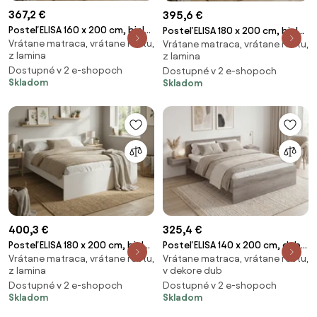
367,2 €
395,6 €
Posteľ ELISA 160 x 200 cm, biela
Posteľ ELISA 180 x 200 cm, biela
Vrátane matraca, vrátane roštu,
Rošt: S latkovým roštom,
Vrátane matraca, vrátane roštu,
Rošt: S lamelovým roštom,
z lamina
z lamina
Matrac: Matrac SOMMERA 18
Matrac: Matrac SOMMERA 18
Dostupné v 2 e-shopoch
Dostupné v 2 e-shopoch
cm
cm
Skladom
Skladom
400,3 €
325,4 €
Posteľ ELISA 180 x 200 cm, biela
Posteľ ELISA 140 x 200 cm, dub
Vrátane matraca, vrátane roštu,
Vrátane matraca, vrátane roštu,
Rošt: S latkovým roštom,
lanýž Rošt: S lamelovým
z lamina
v dekore dub
Matrac: Matrac SOMMERA 18
roštom, Matrac: Matrac
Dostupné v 2 e-shopoch
Dostupné v 2 e-shopoch
cm
SOMMERA 18 cm
Skladom
Skladom