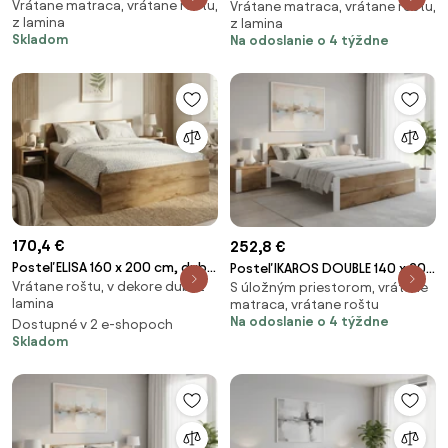
Vrátane matraca, vrátane roštu,
Rošt: S lamelovým roštom,
Vrátane matraca, vrátane roštu,
antracitová/biela Rošt: S
z lamina
z lamina
Matrac: Matrac COCO MAXI 20
latkovým roštom, Matrac:
Skladom
Na odoslanie o 4 týždne
cm
Matrac COCO MAXI 20 cm
170,4 €
252,8 €
Posteľ ELISA 160 x 200 cm, dub
Posteľ IKAROS DOUBLE 140 x 200
Vrátane roštu, v dekore dub, z
artisan Rošt: S latkovým
S úložným priestorom, vrátane
cm, dub artisan/biela Rošt: S
lamina
matraca, vrátane roštu
roštom, Matrac: Bez matraca
lamelovým roštom, Matrac:
Na odoslanie o 4 týždne
Dostupné v 2 e-shopoch
Matrac DELUXE 10 cm
Skladom