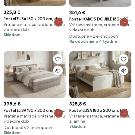
325,8 €
351,6 €
Posteľ ELISA 180 x 200 cm, dub
Posteľ IKAROS DOUBLE 160 x 200
Vrátane matraca, vrátane roštu,
artisan Rošt: S latkovým
Vrátane matraca, vrátane roštu,
cm, dub artisan/biela Rošt: S
v dekore dub
v dekore dub
roštom, Matrac: Matrac DELUXE
latkovým roštom, Matrac:
Skladom
Dostupné v 2 e-shopoch
10 cm
Matrac SOMMERA 18 cm
Na odoslanie o 4 týždne
395,6 €
325,8 €
Posteľ ELISA 180 x 200 cm, dub
Posteľ ELISA 180 x 200 cm, biela
Vrátane matraca, vrátane roštu,
Vrátane matraca, vrátane roštu,
lanýž Rošt: S lamelovým
Rošt: S latkovým roštom,
v dekore dub
z lamina
roštom, Matrac: Matrac
Matrac: Matrac DELUXE 10 cm
Skladom
Dostupné v 2 e-shopoch
SOMMERA 18 cm
Skladom