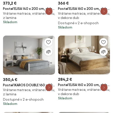
373,2 €
366 €
Posteľ ELISA 140 x 200 cm, dub
Posteľ ELISA 160 x 200 cm, dub
Vrátane matraca, vrátane roštu,
Vrátane matraca, vrátane roštu,
sonoma Rošt: S lamelovým
lanýž Rošt: S lamelovým
z lamina
v dekore dub
roštom, Matrac: Matrac
roštom, Matrac: Matrac
Skladom
Dostupné v 2 e-shopoch
COCO MAXI 20 cm
SOMMERA 18 cm
Skladom
284,2 €
350,4 €
Posteľ ELISA 160 x 200 cm, dub
Posteľ IKAROS DOUBLE 160 x 200
Vrátane matraca, vrátane roštu,
artisan Rošt: S lamelovým
Vrátane matraca, vrátane roštu,
cm, betón/biela Rošt: S
v dekore dub
z lamina
roštom, Matrac: Matrac DELUXE
lamelovým roštom, Matrac:
Skladom
Dostupné v 2 e-shopoch
10 cm
Matrac SOMMERA 18 cm
Skladom