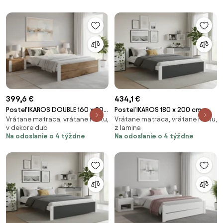
399,6 €
434,1 €
Posteľ IKAROS DOUBLE 160 x 200
Posteľ IKAROS 180 x 200 cm,
Vrátane matraca, vrátane roštu,
Vrátane matraca, vrátane roštu,
cm, dub artisan/biela Rošt: S
antracitová/biela Rošt: S
v dekore dub
z lamina
latkovým roštom, Matrac:
lamelovým roštom, Matrac:
Na odoslanie o 4 týždne
Na odoslanie o 4 týždne
Matrac COCO MAXI 20 cm
Matrac COCO MAXI 20 cm