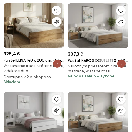
325,4 €
307,3 €
Posteľ ELISA 140 x 200 cm, dub
Posteľ IKAROS DOUBLE 180 x 200
Vrátane matraca, vrátane roštu,
artisan Rošt: S lamelovým
S úložným priestorom, vrátane
cm, dub artisan/sivá Rošt: S
v dekore dub
matraca, vrátane roštu
roštom, Matrac: Matrac
latkovým roštom, Matrac:
Na odoslanie o 4 týždne
Dostupné v 2 e-shopoch
SOMMERA 18 cm
Matrac DELUXE 10 cm
Skladom