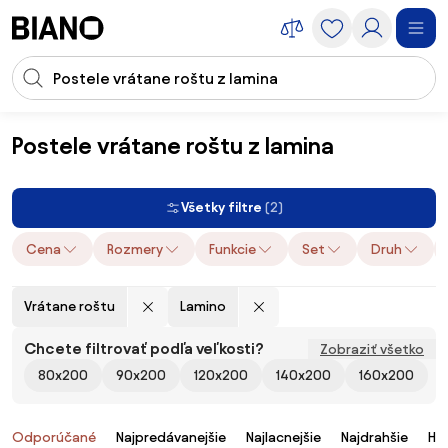
Preskočiť navigáciu, prejsť na obsah
Vstup pre vyhľadávanie
Preskočiť obsah, prejsť na pätu
Postele vrátane roštu z lamina
Nábytok
Postele
Postele vrátane roštu z lamina
Všetky filtre
(2)
Cena
Rozmery
Funkcie
Set
Druh
Vrátane roštu
Lamino
Chcete filtrovať podľa veľkosti?
Zobraziť všetko
80x200
90x200
120x200
140x200
160x200
Produkty
Odporúčané
Najpredávanejšie
Najlacnejšie
Najdrahšie
Ho