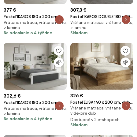
377 €
307,3 €
Posteľ IKAROS 180 x 200 cm,
Posteľ IKAROS DOUBLE 180 x 200
Vrátane matraca, vrátane roštu,
Vrátane matraca, vrátane roštu,
antracitová/biela Rošt: S
cm, biela Rošt: S latkovým
z lamina
z lamina
lamelovým roštom, Matrac:
roštom, Matrac: Matrac DELUXE
Na odoslanie o 4 týždne
Skladom
Matrac SOMMERA 18 cm
10 cm
326 €
302,6 €
Posteľ ELISA 140 x 200 cm, dub
Posteľ IKAROS 180 x 200 cm,
Vrátane matraca, vrátane roštu,
artisan Rošt: S latkovým
Vrátane matraca, vrátane roštu,
antracitová/biela Rošt: S
v dekore dub
z lamina
roštom, Matrac: Matrac
lamelovým roštom, Matrac:
Na odoslanie o 4 týždne
Dostupné v 2 e-shopoch
SOMMERA 18 cm
Matrac DELUXE 10 cm
Skladom