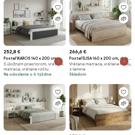
252,8 €
266,6 €
Posteľ IKAROS 140 x 200 cm,
Posteľ ELISA 140 x 200 cm, dub
S úložným priestorom, vrátane
Vrátane matraca, vrátane roštu,
antracit/biela Rošt: S
sonoma Rošt: S lamelovým
matraca, vrátane roštu
z lamina
lamelovým roštom, Matrac:
roštom, Matrac: Matrac DELUXE
Na odoslanie o 4 týždne
Skladom
Matrac DELUXE 10 cm
10 cm