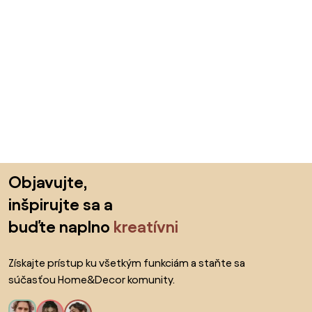
Preskočiť pätu, prejsť na začiatok stránky
Objavujte,
inšpirujte sa a
buďte naplno
kreatívni
Získajte prístup ku všetkým funkciám a staňte sa
súčasťou Home&Decor komunity.