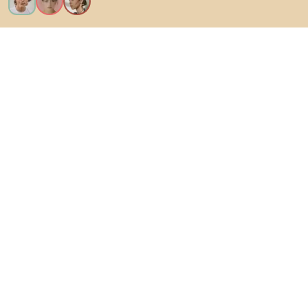
Chcem všetky funkcie!
O Biane
Pre používateľov
Pre obchody
Určite preskúmajte
Produkty
Inšpirácie
AI designer