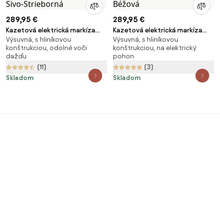
289,95 €
289,95 €
Kazetová elektrická markíza
Kazetová elektrická markíza
Výsuvná, s hliníkovou
Výsuvná, s hliníkovou
ISABELA 3x2.5m Sivo-Strieborná
ISABELA 3x2.5m Béžová
konštrukciou, odolné voči
konštrukciou, na elektrický
dažďu
pohon
(11)
(3)
Skladom
Skladom