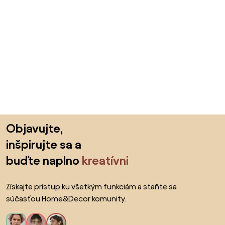
Preskočiť pätu, prejsť na začiatok stránky
Objavujte,
inšpirujte sa a
buďte naplno
kreatívni
Získajte prístup ku všetkým funkciám a staňte sa
súčasťou Home&Decor komunity.