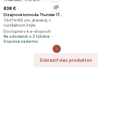
838 €
Dizajnová komoda Thunder 175
76×174×50 cm, drevená, v
cm
rustikálnom štýle
Dostupné v 4 e-shopoch
Na odoslanie o 2 týždne
Doprava zadarmo
Zobraziť viac produktov