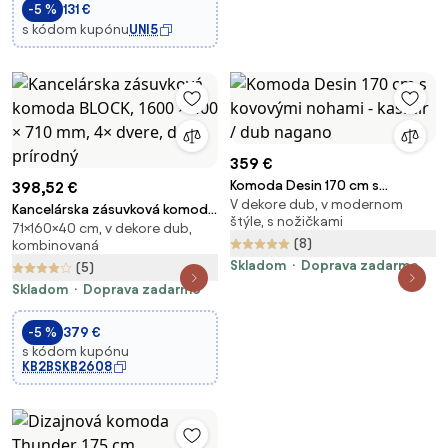
-5 %
131 €
s kódom kupónu
UNI5
359 €
Komoda Desin 170 cm s
398,52 €
V dekore dub, v modernom
kovovými nohami - kašmír / dub
Kancelárska zásuvková komoda
štýle, s nožičkami
nagano
71×160×40 cm, v dekore dub,
BLOCK, 1600 × 400 × 710 mm, 4×
(8)
kombinovaná
dvere, dub prírodný
Skladom
Doprava zadarmo
(5)
Skladom
Doprava zadarmo
-5 %
379 €
s kódom kupónu
KB2BSKB2608