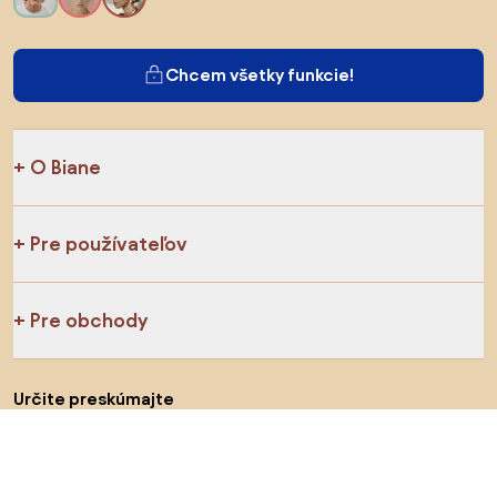
Chcem všetky funkcie!
O Biane
Pre používateľov
Pre obchody
Určite preskúmajte
Produkty
Inšpirácie
AI designer