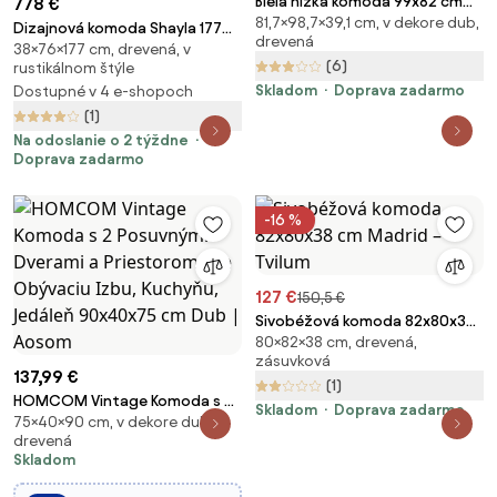
Biela nízka komoda 99x82 cm
778 €
81,7×98,7×39,1 cm, v dekore dub,
Bodo – Tvilum
Dizajnová komoda Shayla 177
drevená
38×76×177 cm, drevená, v
cm čierne mango
(6)
rustikálnom štýle
Skladom
Doprava zadarmo
Dostupné v 4 e-shopoch
(1)
Na odoslanie o 2 týždne
Doprava zadarmo
-16 %
127 €
150,5 €
Sivobéžová komoda 82x80x38
80×82×38 cm, drevená,
cm Madrid – Tvilum
zásuvková
137,99 €
(1)
HOMCOM Vintage Komoda s 2
Skladom
Doprava zadarmo
75×40×90 cm, v dekore dub,
Posuvnými Dverami a
drevená
Priestorom pre Obývaciu Izbu,
Skladom
Kuchyňu, Jedáleň 90x40x75 cm
Dub | Aosom