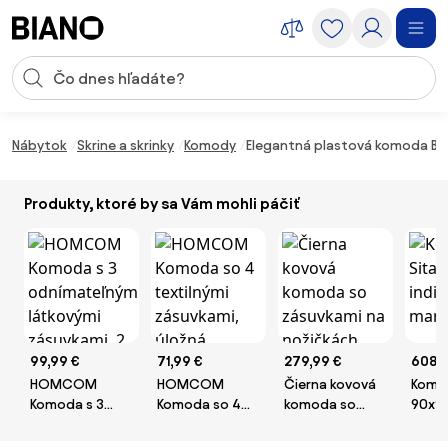
Preskočiť navigáciu, prejsť na obsah
Vstup pre vyhľadávanie
Preskočiť obsah, prejsť na pätu
Nábytok
Skrine a skrinky
Komody
Elegantná plastová komoda BIE
Produkty, ktoré by sa Vám mohli páčiť
99,99 €
71,99 €
279,99 €
608 
HOMCOM
HOMCOM
Čierna kovová
Komo
Komoda s 3
Komoda so 4
komoda so
90x9
odnímateľnými
textilnými
zásuvkami na
indic
látkovými
zásuvkami,
nožičkách
mang