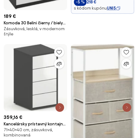
-5 %
218 €
obývačky aj jedálne,
s kódom kupónu
UNI5
189 €
Komoda 30 Belini čierny / biely
Zásuvková, lesklá, v modernom
BH KOM1/2/B/WI/3W1B/0
štýle
359,16 €
Kancelársky prístavný kontajner
71×40×40 cm, zásuvková,
FUTURE, 4 zásuvky, 400 x 400 x
kombinovaná
710 mm, biela/grafitová