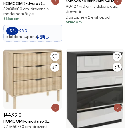
Komoda so skrinkami VALMOR
HOMCOM 3-dverový
90×127×40 cm, v dekore dub,
90x127 cm, dekor dub
82×35×100 cm, drevená, v
bambusový komoda so
drevená
modernom štýle
policami pre obývaciu izbu a
Dostupné v 2 e-shopoch
Skladom
jedálne 100x35x82 cm | Aosom
Skladom
-5 %
128 €
s kódom kupónu
UNI5
144,99 €
HOMCOM komoda so 3
77,5×40×80 cm, drevená,
zásuvkami v severskom štýle s