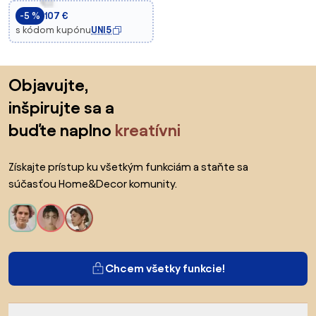
Kúpeľňu 35x28x90,5 cm
-5 %
107 €
Viacfarebný | Aosom
s kódom kupónu
UNI5
Preskočiť pätu, prejsť na začiatok stránky
Objavujte,
inšpirujte sa a
buďte naplno
kreatívni
Získajte prístup ku všetkým funkciám a staňte sa
súčasťou Home&Decor komunity.
Chcem všetky funkcie!