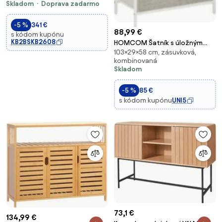
Skladom
Doprava zadarmo
-5 %
341 €
88,99 €
s kódom kupónu
KB2BSKB2608
HOMCOM Šatník s úložným
103×29×58 cm, zásuvková,
priestorom, 4 tkaninové
kombinovaná
skladacie a vyberateľné
Skladom
zásuvky s otvorenými poličkami
a kovovým rámom, komoda do
-5 %
85 €
obývačky, spálne, pr
s kódom kupónu
UNI5
73,1 €
134,99 €