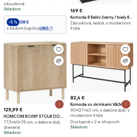
zásuvková
antikolíznym systémom, s
Skladom
169 €
drážkovanými panelmi a
kovovými úchytkami pre
Komoda 8 Belini čierny / biely BH
-5 %
138 €
Zásuvková, lesklá, v modernom
obývaciu izbu a predsieň 80x40
KOM1/2/B/WI/3W1B/0
s kódom kupónu
UNI5
štýle
82,4 €
Komoda so skrinkami VALMOR
125,99 €
90×127×40 cm, v dekore dub, v
90x127 cm, dekor dub
modernom štýle
HOMCOM BOčNÝ STOLíK DO
Dostupné v 2 e-shopoch
77,5×40×78 cm, v dekore dub,
OBÝVAČKY S NASTAVITEľNOU
Skladom
drevená
POLICOU, 2 DVERAMI,
Skladom
PROTIPREVRHNUTÍM A NOGAMI Z