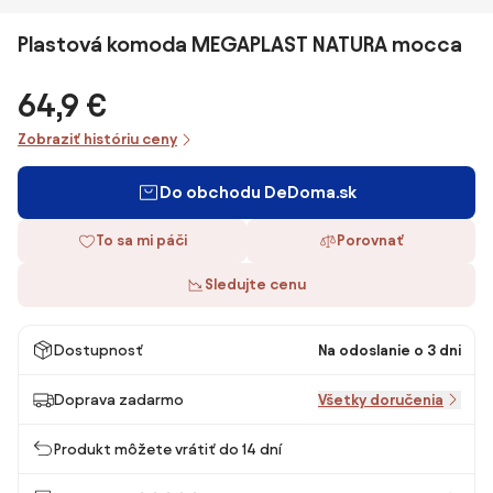
Plastová komoda MEGAPLAST NATURA mocca
64,9 €
Zobraziť históriu ceny
Do obchodu DeDoma.sk
To sa mi páči
Porovnať
Sledujte cenu
Dostupnosť
Na odoslanie o 3 dni
Doprava zadarmo
Všetky doručenia
Produkt môžete vrátiť do 14 dní