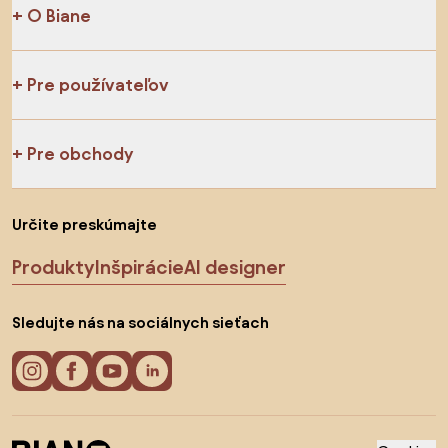
O Biane
Pre používateľov
Pre obchody
Určite preskúmajte
Produkty
Inšpirácie
AI designer
Sledujte nás na sociálnych sieťach