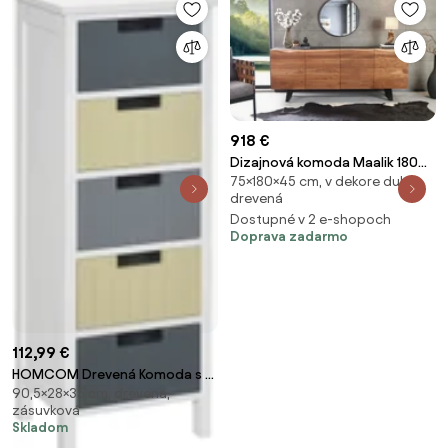
918 €
Dizajnová komoda Maalik 180
75×180×45 cm, v dekore dub,
cm akácia
drevená
Dostupné v 2 e-shopoch
Doprava zadarmo
112,99 €
HOMCOM Drevená Komoda s 5
90,5×28×35 cm, drevená,
Zásuvkami nočný stôl so
zásuvková
Zvýšenými Nohami Moderný
Skladom
Štýl pre Spálňu Obývaciu Izbu