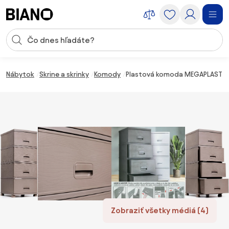
Preskočiť navigáciu, prejsť na obsah
Vstup pre vyhľadávanie
Preskočiť obsah, prejsť na pätu
Nábytok
Skrine a skrinky
Komody
Plastová komoda MEGAPLAST 
Zobraziť všetky médiá (4)