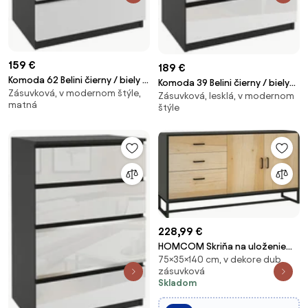
159 €
189 €
Komoda 62 Belini čierny / biely SI
Komoda 39 Belini čierny / biely
Zásuvková, v modernom štýle,
KOM1/1/B/W/0/0
Zásuvková, lesklá, v modernom
BM KOM1/1/B/B/W/0
matná
štýle
228,99 €
HOMCOM Skriňa na uloženie
75×35×140 cm, v dekore dub,
do obývačky s úložným
zásuvková
priestorom, 3 zásuvky a
Skladom
nastaviteľná polica, oceľové
nohy, hliníkové rukoväte, do