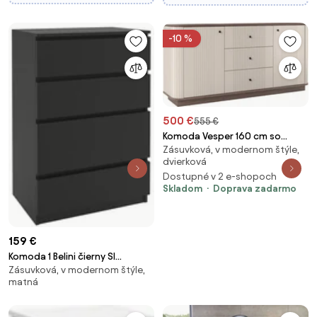
-10 %
500 €
555 €
Komoda Vesper 160 cm so
Zásuvková, v modernom štýle,
zásuvkami na sokli - kašmír /
dvierková
orech / čierne úchytky
Dostupné v 2 e-shopoch
Skladom
Doprava zadarmo
159 €
Komoda 1 Belini čierny SI
Zásuvková, v modernom štýle,
KOM1/1/B/B/0/0
matná